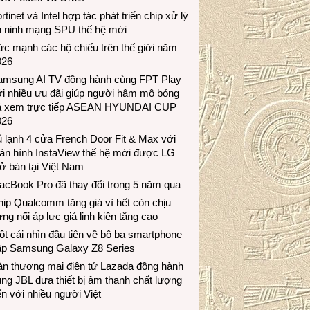
rtinet và Intel hợp tác phát triển chip xử lý
n ninh mạng SPU thế hệ mới
c mạnh các hộ chiếu trên thế giới năm
026
amsung AI TV đồng hành cùng FPT Play
i nhiều ưu đãi giúp người hâm mộ bóng
á xem trực tiếp ASEAN HYUNDAI CUP
026
 lạnh 4 cửa French Door Fit & Max với
àn hình InstaView thế hệ mới được LG
ở bán tại Việt Nam
acBook Pro đã thay đổi trong 5 năm qua
ip Qualcomm tăng giá vì hết còn chịu
ng nổi áp lực giá linh kiện tăng cao
t cái nhìn đầu tiên về bộ ba smartphone
ập Samsung Galaxy Z8 Series
àn thương mại điện tử Lazada đồng hành
ng JBL dưa thiết bị âm thanh chất lượng
n với nhiều người Việt