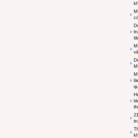
kh
M
có
Do
tr
tă
M
v
De
M
Mi
l
q
H
tá
th
2
tr
T
kh