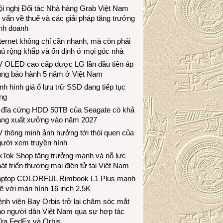
i nghị Đối tác Nhà hàng Grab Việt Nam
 vấn về thuế và các giải pháp tăng trưởng
inh doanh
ternet không chỉ cần nhanh, mà còn phải
ủ rộng khắp và ổn định ở mọi góc nhà
V OLED cao cấp được LG lần đầu tiên áp
ụng bảo hành 5 năm ở Việt Nam
nh hình giá ổ lưu trữ SSD đang tiếp tục
ng
 đĩa cứng HDD 50TB của Seagate có khả
ăng xuất xưởng vào năm 2027
 thông minh ảnh hưởng tới thói quen của
gười xem truyền hình
ikTok Shop tăng trưởng mạnh và nỗ lực
át triển thương mại điện tử tại Việt Nam
aptop COLORFUL Rimbook L1 Plus mạnh
 với màn hình 16 inch 2.5K
nh viện Bay Orbis trở lại chăm sóc mắt
ho người dân Việt Nam qua sự hợp tác
iữa FedEx và Orbis