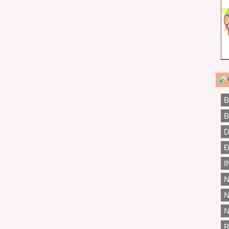
B
B
D
Đ
I
N
N
N
R