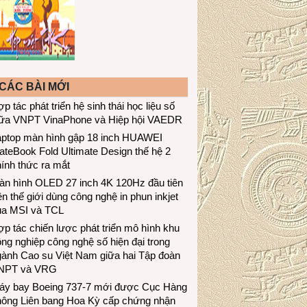
CÁC BÀI MỚI
p tác phát triển hệ sinh thái học liệu số
iữa VNPT VinaPhone và Hiệp hội VAEDR
aptop màn hình gập 18 inch HUAWEI
teBook Fold Ultimate Design thế hệ 2
ính thức ra mắt
àn hình OLED 27 inch 4K 120Hz đầu tiên
ên thế giới dùng công nghệ in phun inkjet
ủa MSI và TCL
p tác chiến lược phát triển mô hình khu
ng nghiệp công nghệ số hiện đại trong
gành Cao su Việt Nam giữa hai Tập đoàn
NPT và VRG
áy bay Boeing 737-7 mới được Cục Hàng
hông Liên bang Hoa Kỳ cấp chứng nhận