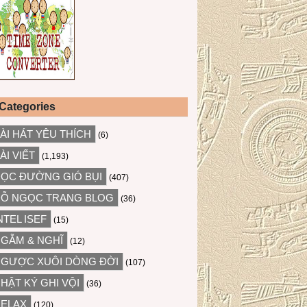
Categories
ÀI HÁT YÊU THÍCH
(6)
ÀI VIẾT
(1,193)
ỌC ĐƯỜNG GIÓ BỤI
(407)
Ỗ NGỌC TRANG BLOG
(36)
NTEL ISEF
(15)
GẪM & NGHĨ
(12)
GƯỢC XUÔI DÒNG ĐỜI
(107)
HẬT KÝ GHI VỘI
(36)
ELAX
(120)