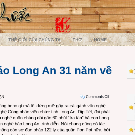
THẾ GIỚI CỦA CHÚNG TA
THƠ
HOME
áo Long An 31 năm về
on
ẠN
Comments Off
Đội
ống bobo gì mà tôi dửng mỡ gầy ra cái gánh văn nghệ
văn
ghệ Công nhân viên chức tỉnh Long An. Dịp Tết, đài phát
nghệ
 nghệ quần chúng dài gần 60 phút “tra tấn” bà con Long
báo
văn nghệ báo Long An trình diễn. Nói chung cũng có tác
Long
hông còn sợ đạn pháo 122 ly của quân Pon Pot nữa, bởi
An