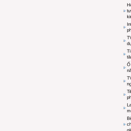
Hộ
tư
k
In
ph
T
d
Tì
tă
Ổ
n
TV
n
T
ph
L
mẽ
Bệ
c
g