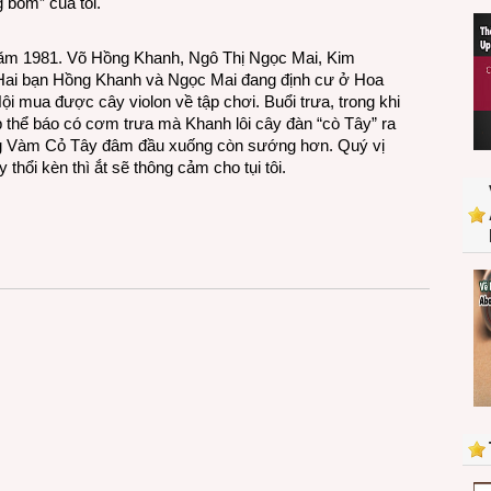
g bom” của tôi.
31
năm
năm 1981. Võ Hồng Khanh, Ngô Thị Ngọc Mai, Kim
về
 Hai bạn Hồng Khanh và Ngọc Mai đang định cư ở Hoa
trước
i mua được cây violon về tập chơi. Buổi trưa, trong khi
 thể báo có cơm trưa mà Khanh lôi cây đàn “cò Tây” ra
ông Vàm Cỏ Tây đâm đầu xuống còn sướng hơn. Quý vị
thổi kèn thì ắt sẽ thông cảm cho tụi tôi.