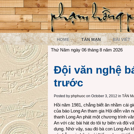
HOME
TẢN MẠN
BÀI VIẾT
Thứ Năm ngày 06 tháng 8 năm 2026
Đội văn nghệ b
trước
Posted by
phphuoc
on October 3, 2012 in
TẢN M
Hồi năm 1981, chẳng biết ăn nhầm cái gi
của báo Long An tham gia Hội diễn văn n
thanh Long An phát một chương trình văn
An với các bài hát do tôi tự biên và đội 
dụng. Nhờ vậy, sau đó bà con Long An k