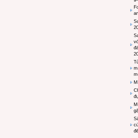
Fo
a
Sứ
2
S
vớ
đ
2
Tủ
m
m
M
Ch
đự
Mộ
g
S
cù
đế