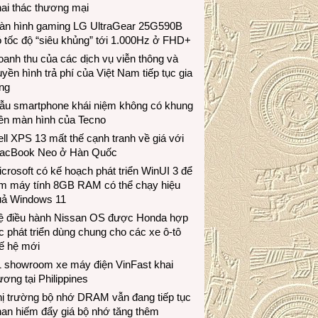
ai thác thương mại
àn hình gaming LG UltraGear 25G590B
 tốc độ “siêu khủng” tới 1.000Hz ở FHD+
anh thu của các dịch vụ viễn thông và
uyền hình trả phí của Việt Nam tiếp tục gia
ng
ẫu smartphone khái niệm không có khung
iền màn hình của Tecno
ll XPS 13 mất thế cạnh tranh về giá với
acBook Neo ở Hàn Quốc
crosoft có kế hoạch phát triển WinUI 3 để
àm máy tính 8GB RAM có thể chạy hiệu
uả Windows 11
ệ điều hành Nissan OS được Honda hợp
c phát triển dùng chung cho các xe ô-tô
ế hệ mới
1 showroom xe máy điện VinFast khai
ương tại Philippines
hị trường bộ nhớ DRAM vẫn đang tiếp tục
an hiếm đẩy giá bộ nhớ tăng thêm