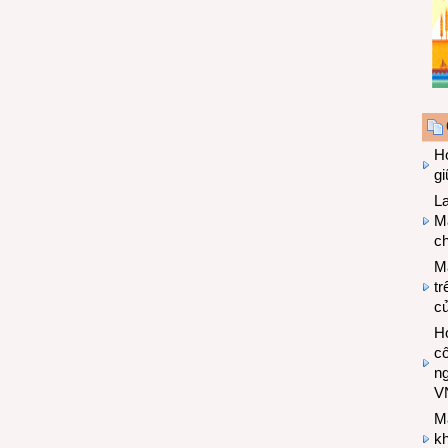
Hợ
g
L
Ma
ch
M
tr
c
Hợ
cô
n
V
M
k