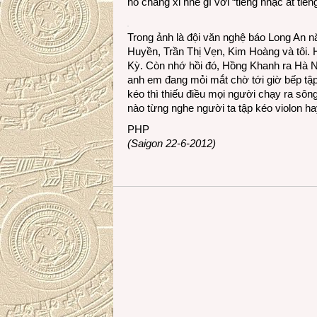
nó chẳng xi nhê gì với “tiếng nhạc át tiến
Trong ảnh là đội văn nghệ báo Long An 
Huyền, Trần Thị Vẹn, Kim Hoàng và tôi.
Kỳ. Còn nhớ hồi đó, Hồng Khanh ra Hà Nộ
anh em đang mỏi mắt chờ tới giờ bếp tập
kéo thì thiếu điều mọi người chạy ra s
nào từng nghe người ta tập kéo violon hay 
PHP
(Saigon 22-6-2012)