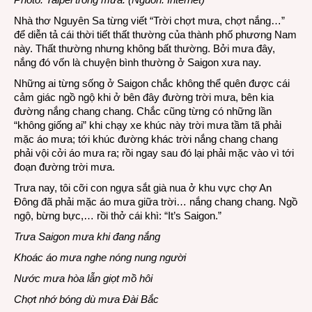
đang
Nhà thơ Nguyên Sa từng viết “Trời chợt mưa, chợt nắng…”
nắng
để diễn tả cái thời tiết thất thường của thành phố phương Nam
này. Thất thường nhưng không bất thường. Bởi mưa đây,
nắng đó vốn là chuyện bình thường ở Saigon xưa nay.
Những ai từng sống ở Saigon chắc không thể quên được cái
cảm giác ngồ ngộ khi ở bên đây đường trời mưa, bên kia
đường nắng chang chang. Chắc cũng từng có những lần
“không giống ai” khi chạy xe khúc này trời mưa tầm tã phải
mặc áo mưa; tới khúc đường khác trời nắng chang chang
phải vội cởi áo mưa ra; rồi ngay sau đó lại phải mặc vào vì tới
đoạn đường trời mưa.
Trưa nay, tôi cỡi con ngựa sắt già nua ở khu vực chợ An
Đông đã phải mặc áo mưa giữa trời… nắng chang chang. Ngồ
ngộ, bừng bực,… rồi thở cái khì: “It’s Saigon.”
Trưa Saigon mưa khi đang nắng
Khoác áo mưa nghe nóng nung người
Nước mưa hòa lẫn giọt mồ hôi
Chợt nhớ bóng dù mưa Đài Bắc