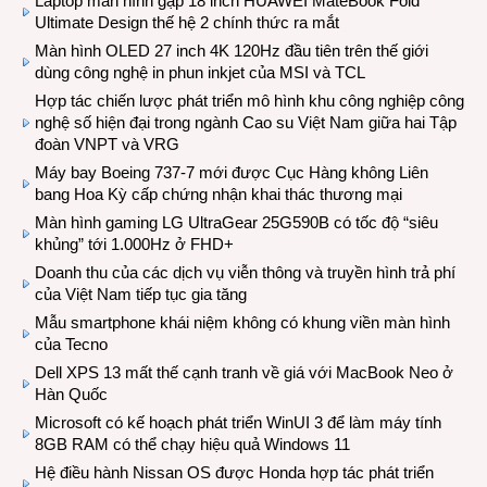
Laptop màn hình gập 18 inch HUAWEI MateBook Fold
Ultimate Design thế hệ 2 chính thức ra mắt
Màn hình OLED 27 inch 4K 120Hz đầu tiên trên thế giới
dùng công nghệ in phun inkjet của MSI và TCL
Hợp tác chiến lược phát triển mô hình khu công nghiệp công
nghệ số hiện đại trong ngành Cao su Việt Nam giữa hai Tập
đoàn VNPT và VRG
Máy bay Boeing 737-7 mới được Cục Hàng không Liên
bang Hoa Kỳ cấp chứng nhận khai thác thương mại
Màn hình gaming LG UltraGear 25G590B có tốc độ “siêu
khủng” tới 1.000Hz ở FHD+
Doanh thu của các dịch vụ viễn thông và truyền hình trả phí
của Việt Nam tiếp tục gia tăng
Mẫu smartphone khái niệm không có khung viền màn hình
của Tecno
Dell XPS 13 mất thế cạnh tranh về giá với MacBook Neo ở
Hàn Quốc
Microsoft có kế hoạch phát triển WinUI 3 để làm máy tính
8GB RAM có thể chạy hiệu quả Windows 11
Hệ điều hành Nissan OS được Honda hợp tác phát triển