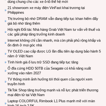
dùng chung cho các xe ô-tô thế hệ mới
21 showroom xe máy điện VinFast khai trương tại
Philippines
Thị trường bộ nhớ DRAM vẫn đang tiếp tục khan hiếm đẩy
giá bộ nhớ tăng thêm
Hội nghị Đối tác Nhà hàng Grab Việt Nam tư vấn về thuế và
các giải pháp tăng trưởng kinh doanh
Internet không chỉ cần nhanh, mà còn phải phủ rộng khắp và
ổn định ở mọi góc nhà
TV OLED cao cấp được LG lần đầu tiên áp dụng bảo hành 5
năm ở Việt Nam
Tình hình giá ổ lưu trữ SSD đang tiếp tục tăng
Ổ đĩa cứng HDD 50TB của Seagate có khả năng xuất
xưởng vào năm 2027
TV thông minh ảnh hưởng tới thói quen của người xem
truyền hình
TikTok Shop tăng trưởng mạnh và nỗ lực phát triển thương
mại điện tử tại Việt Nam
Laptop COLORFUL Rimbook L1 Plus mạnh mẽ với màn
hình 16 inch 2.5K