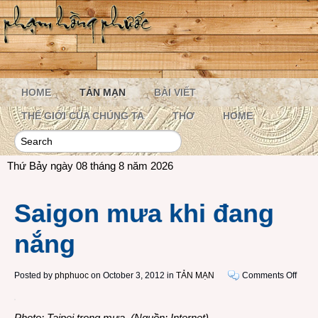
HOME
TẢN MẠN
BÀI VIẾT
THẾ GIỚI CỦA CHÚNG TA
THƠ
HOME
Thứ Bảy ngày 08 tháng 8 năm 2026
Saigon mưa khi đang
nắng
on
Posted by
phphuoc
on October 3, 2012 in
TẢN MẠN
Comments Off
Saig
mưa
Photo: Taipei trong mưa. (Nguồn: Internet)
khi