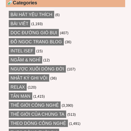
Categories
BÀI HÁT YÊU THÍCH
(6)
BÀI VIẾT
(1,193)
DỌC ĐƯỜNG GIÓ BỤI
(407)
ĐỖ NGỌC TRANG BLOG
(36)
INTEL ISEF
(15)
NGẪM & NGHĨ
(12)
NGƯỢC XUÔI DÒNG ĐỜI
(107)
NHẬT KÝ GHI VỘI
(36)
RELAX
(120)
TẢN MẠN
(1,415)
THẾ GIỚI CÔNG NGHỆ
(3,390)
THẾ GIỚI CỦA CHÚNG TA
(513)
THEO DÒNG CÔNG NGHỆ
(1,491)