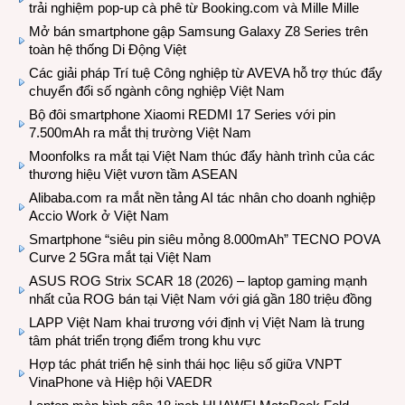
trải nghiệm pop-up cà phê từ Booking.com và Mille Mille
Mở bán smartphone gập Samsung Galaxy Z8 Series trên
toàn hệ thống Di Động Việt
Các giải pháp Trí tuệ Công nghiệp từ AVEVA hỗ trợ thúc đẩy
chuyển đổi số ngành công nghiệp Việt Nam
Bộ đôi smartphone Xiaomi REDMI 17 Series với pin
7.500mAh ra mắt thị trường Việt Nam
Moonfolks ra mắt tại Việt Nam thúc đẩy hành trình của các
thương hiệu Việt vươn tầm ASEAN
Alibaba.com ra mắt nền tảng AI tác nhân cho doanh nghiệp
Accio Work ở Việt Nam
Smartphone “siêu pin siêu mỏng 8.000mAh” TECNO POVA
Curve 2 5Gra mắt tại Việt Nam
ASUS ROG Strix SCAR 18 (2026) – laptop gaming mạnh
nhất của ROG bán tại Việt Nam với giá gần 180 triệu đồng
LAPP Việt Nam khai trương với định vị Việt Nam là trung
tâm phát triển trọng điểm trong khu vực
Hợp tác phát triển hệ sinh thái học liệu số giữa VNPT
VinaPhone và Hiệp hội VAEDR