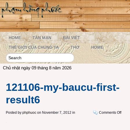
HOME
TẢN MẠN
BÀI VIẾT
THẾ GIỚI CỦA CHÚNG TA
THƠ
HOME
Chủ nhật ngày 09 tháng 8 năm 2026
121106-my-baucu-first-
result6
on
Posted by
phphuoc
on November 7, 2012 in
Comments Off
1211
my-
bauc