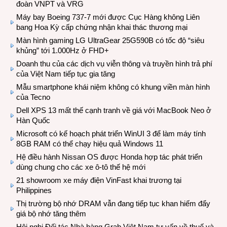
đoàn VNPT và VRG
Máy bay Boeing 737-7 mới được Cục Hàng không Liên
bang Hoa Kỳ cấp chứng nhận khai thác thương mại
Màn hình gaming LG UltraGear 25G590B có tốc độ “siêu
khủng” tới 1.000Hz ở FHD+
Doanh thu của các dịch vụ viễn thông và truyền hình trả phí
của Việt Nam tiếp tục gia tăng
Mẫu smartphone khái niệm không có khung viền màn hình
của Tecno
Dell XPS 13 mất thế cạnh tranh về giá với MacBook Neo ở
Hàn Quốc
Microsoft có kế hoạch phát triển WinUI 3 để làm máy tính
8GB RAM có thể chạy hiệu quả Windows 11
Hệ điều hành Nissan OS được Honda hợp tác phát triển
dùng chung cho các xe ô-tô thế hệ mới
21 showroom xe máy điện VinFast khai trương tại
Philippines
Thị trường bộ nhớ DRAM vẫn đang tiếp tục khan hiếm đẩy
giá bộ nhớ tăng thêm
Hội nghị Đối tác Nhà hàng Grab Việt Nam tư vấn về thuế và