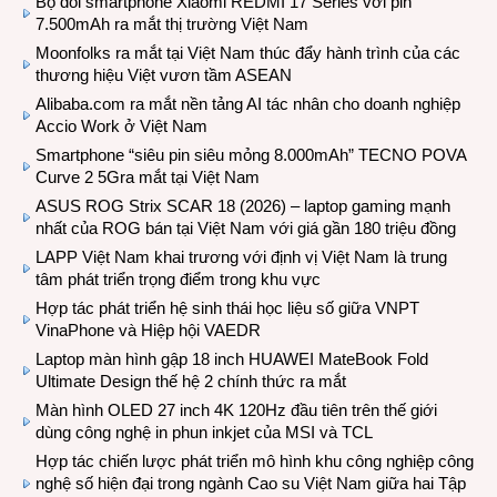
Bộ đôi smartphone Xiaomi REDMI 17 Series với pin
7.500mAh ra mắt thị trường Việt Nam
Moonfolks ra mắt tại Việt Nam thúc đẩy hành trình của các
thương hiệu Việt vươn tầm ASEAN
Alibaba.com ra mắt nền tảng AI tác nhân cho doanh nghiệp
Accio Work ở Việt Nam
Smartphone “siêu pin siêu mỏng 8.000mAh” TECNO POVA
Curve 2 5Gra mắt tại Việt Nam
ASUS ROG Strix SCAR 18 (2026) – laptop gaming mạnh
nhất của ROG bán tại Việt Nam với giá gần 180 triệu đồng
LAPP Việt Nam khai trương với định vị Việt Nam là trung
tâm phát triển trọng điểm trong khu vực
Hợp tác phát triển hệ sinh thái học liệu số giữa VNPT
VinaPhone và Hiệp hội VAEDR
Laptop màn hình gập 18 inch HUAWEI MateBook Fold
Ultimate Design thế hệ 2 chính thức ra mắt
Màn hình OLED 27 inch 4K 120Hz đầu tiên trên thế giới
dùng công nghệ in phun inkjet của MSI và TCL
Hợp tác chiến lược phát triển mô hình khu công nghiệp công
nghệ số hiện đại trong ngành Cao su Việt Nam giữa hai Tập