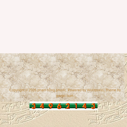
Copyright © 2026 phạm hồng phước. Powered by
Wordpress
, Theme by
gazpo.com
.