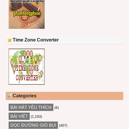
Time Zone Converter
Categories
BÀI HÁT YÊU THÍCH
(6)
BÀI VIẾT
(1,193)
DỌC ĐƯỜNG GIÓ BỤI
(407)