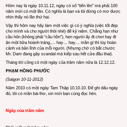
Hôm nay là ngày 10.11.12, ngày có số “tiến lên” mà phải 100
trăm
năm mới có một lần. Có nghĩa là bạn và tôi đừng có mơ được
năm:
nhìn thấy nó lần thứ hai.
10.11
Vậy thì hôm nay hãy làm một việc gì có ý nghĩa (việc tốt đẹp
cho mình và cho người thôi nhé) để kỷ niệm. Chẳng hạn như
cầu hôn (không phải “cầu hồn”), hẹn người ấy đi chơi hay đi
ăn một bữa hoành tráng,… hay… hay… mần gì thì tùy hoàn
cảnh và bản lĩnh của mỗi người. (Nhưng chớ có bắt chước
Mr. Dam đang gây scandal mà kiếp sau hết cửa đầu thai).
Tháng tới cũng có một ngày của trăm năm nữa là 12.12.12.
PHẠM HỒNG PHƯỚC
(Saigon 10-11-2012)
Năm 2010 có một ngày Tam Thập 10.10.10. Để ghi dấu ngày
đó, tôi có mần bài thơ, xin mời bạn cùng đọc hén.
Ngày của trăm năm