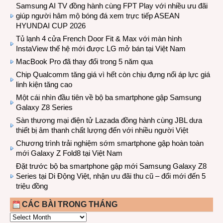
Samsung AI TV đồng hành cùng FPT Play với nhiều ưu đãi
giúp người hâm mộ bóng đá xem trực tiếp ASEAN
HYUNDAI CUP 2026
Tủ lạnh 4 cửa French Door Fit & Max với màn hình
InstaView thế hệ mới được LG mở bán tại Việt Nam
MacBook Pro đã thay đổi trong 5 năm qua
Chip Qualcomm tăng giá vì hết còn chịu đựng nổi áp lực giá
linh kiện tăng cao
Một cái nhìn đầu tiên về bộ ba smartphone gập Samsung
Galaxy Z8 Series
Sàn thương mại điện tử Lazada đồng hành cùng JBL dưa
thiết bị âm thanh chất lượng đến với nhiều người Việt
Chương trình trải nghiệm sớm smartphone gập hoàn toàn
mới Galaxy Z Fold8 tại Việt Nam
Đặt trước bộ ba smartphone gập mới Samsung Galaxy Z8
Series tại Di Động Việt, nhận ưu đãi thu cũ – đổi mới đến 5
triệu đồng
CÁC BÀI TRONG THÁNG
CÁC