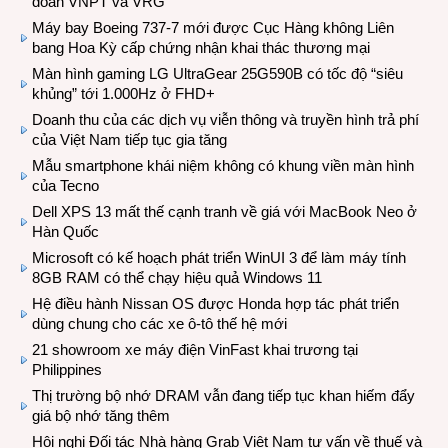
đoàn VNPT và VRG
Máy bay Boeing 737-7 mới được Cục Hàng không Liên
bang Hoa Kỳ cấp chứng nhận khai thác thương mại
Màn hình gaming LG UltraGear 25G590B có tốc độ “siêu
khủng” tới 1.000Hz ở FHD+
Doanh thu của các dịch vụ viễn thông và truyền hình trả phí
của Việt Nam tiếp tục gia tăng
Mẫu smartphone khái niệm không có khung viền màn hình
của Tecno
Dell XPS 13 mất thế cạnh tranh về giá với MacBook Neo ở
Hàn Quốc
Microsoft có kế hoạch phát triển WinUI 3 để làm máy tính
8GB RAM có thể chạy hiệu quả Windows 11
Hệ điều hành Nissan OS được Honda hợp tác phát triển
dùng chung cho các xe ô-tô thế hệ mới
21 showroom xe máy điện VinFast khai trương tại
Philippines
Thị trường bộ nhớ DRAM vẫn đang tiếp tục khan hiếm đẩy
giá bộ nhớ tăng thêm
Hội nghị Đối tác Nhà hàng Grab Việt Nam tư vấn về thuế và