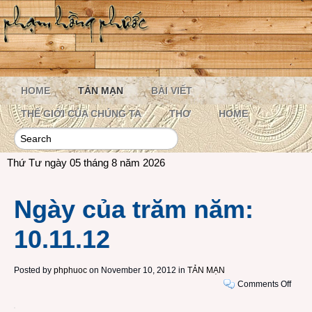
HOME
TẢN MẠN
BÀI VIẾT
THẾ GIỚI CỦA CHÚNG TA
THƠ
HOME
Thứ Tư ngày 05 tháng 8 năm 2026
Ngày của trăm năm:
10.11.12
Posted by
phphuoc
on November 10, 2012 in
TẢN MẠN
on
Comments Off
Ngày
của