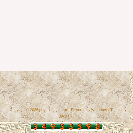
Copyright © 2026 phạm hồng phước. Powered by
Wordpress
, Theme by
gazpo.com
.