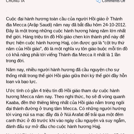
on
CHÚNG TA
Comments Off
Hajj
2012:
Cuộc đại hành hương toàn cầu của người Hồi giáo ở Thánh
gần
địa Mecca (Arập Saudi) năm nay đã bắt đầu hôm 24-10-2012.
4
Đây là một trong những cuộc hành hương hàng năm lớn nhất
triệu
thế giới. Hàng triệu tín đồ Hồi giáo chen kín thành phố này để
ngườ
thực hiện cuộc hành hương Hajj, còn được gọi là “cột trụ thứ
Hồi
năm của Hồi giáo”, đó là một nghĩa vụ tôn giáo buộc mỗi tín đồ
giáo
có khả năng phải tới viếng Thánh địa Mecca ít nhất là 1 lần
tụ
trong đời.
hội
ở
Năm nay, nhiều người hành hương đã cầu nguyện cho sự
Thán
thống nhất trong thế giới Hồi giáo giữa thời kỳ thế giới đầy hỗn
địa
loạn và bạo lực.
Mecc
Ước tính có gần 4 triệu tín đồ Hồi giáo tham dự cuộc hành
hương Mecca năm nay. Theo nghi thức, họ sẽ đi vòng quanh
Kaaba, đền thờ thiêng liêng nhất của Hồi giáo nằm trong ngôi
đại thánh đường ở trung tâm Mecca. Có những người hướng
tới vùng núi sa mạc đầy đá ở Núi Arafat để trải qua một đêm
canh thức ở đó trước khi vào ngày cầu nguyện và suy ngẫm,
đánh đấu sự mở đầu cho cuộc hành hương Hajj.