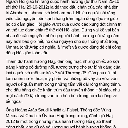
Người Hồi giáo tin rằng cuộc hành hương (từ thứ Năm 25-10
tới thứ Hai 29-10-2012) là để theo dấu chân của các nhà tiên
tri Abraham, Ishmael và Mohammed. Nhiều người nói rằng
việc cầu nguyện bên cạnh hàng trăm ngàn đồng đạo sẽ giúp
họ có cảm giác Hồi giáo vượt qua được các xung đột chính trị
và thế tục đang chia rẽ thế giới Hồi giáo. Đứng vai kề vai bên
nhau để cầu nguyện, những người hành hương nói rằng năm
nay hơn bao giờ hết, họ cầu nguyện cho sự thống nhất trong
Umma (chữ Arập có nghĩa là “mẹ”) và được dùng để chỉ cộng
đồng Hồi giáo toàn cầu.
Tham dự hành hương Hajj, đàn ông mặc những chiếc áo sợi
trắng không có đường nối, tượng trưng cho sự bình đẳng của
loài người và một sự trở về với Thượng đế. Còn phụ nữ thì
tạm quên nước hoa, mỹ phẩm và những bộ váy áo vừa vặn
người để quấn mình trong những tấm vải dài rộng thùng thình,
che đầu bằng chiếc khăn trùm đầu truyền thống Hồi giáo, như
một cách để tập trung vào linh hồn bên trong hơn là dáng vẻ
bề ngoài.
Ông Hoàng Arập Saudi Khalid al-Faisal, Thống đốc Vùng
Mecca và Chủ tịch Ủy ban Hajj Trung ương, đánh giá Hajj
2012 là một trong những mùa hành hương Hồi giáo thành
công nhất, cho dù có số lượng người hành hương khổng lồ.