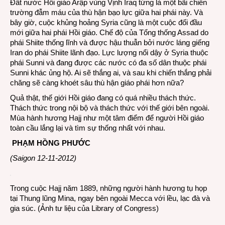
Đất nước Hồi giáo Arập vùng Vịnh Iraq từng là một bãi chiến
trường đẫm máu của thù hận bạo lực giữa hai phái này. Và
bây giờ, cuộc khủng hoảng Syria cũng là một cuộc đối đầu
mới giữa hai phái Hồi giáo. Chế độ của Tổng thống Assad do
phái Shiite thống lĩnh và được hậu thuẫn bởi nước láng giếng
Iran do phái Shiite lãnh đạo. Lực lượng nổi dậy ở Syria thuộc
phái Sunni và đang được các nước có đa số dân thuộc phái
Sunni khác ủng hộ. Ai sẽ thắng ai, và sau khi chiến thắng phải
chăng sẽ càng khoét sâu thù hận giáo phái hơn nữa?
Quả thật, thế giới Hồi giáo đang có quá nhiều thách thức.
Thách thức trong nội bộ và thách thức với thế giới bên ngoài.
Mùa hành hương Hajj như một tâm điểm để người Hồi giáo
toàn cầu lắng lại và tìm sự thống nhất với nhau.
PHẠM HỒNG PHƯỚC
(Saigon 12-11-2012)
Trong cuộc Hajj năm 1889, những người hành hương tụ họp
tại Thung lũng Mina, ngay bên ngoài Mecca với lều, lạc đà và
gia súc. (Ảnh tư liệu của Library of Congress)