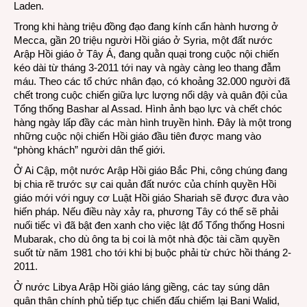
Laden.
Trong khi hàng triệu đồng đạo đang kính cẩn hành hương ở
Mecca, gần 20 triệu người Hồi giáo ở Syria, một đất nước
Arập Hồi giáo ở Tây Á, đang quằn quại trong cuộc nội chiến
kéo dài từ tháng 3-2011 tới nay và ngày càng leo thang đẫm
máu. Theo các tổ chức nhân đạo, có khoảng 32.000 người đã
chết trong cuộc chiến giữa lực lượng nổi dậy và quân đội của
Tổng thống Bashar al Assad. Hình ảnh bạo lực và chết chóc
hàng ngày lấp đầy các màn hình truyền hình. Đây là một trong
những cuộc nội chiến Hồi giáo đầu tiên được mang vào
“phòng khách” người dân thế giới.
Ở Ai Cập, một nước Arập Hồi giáo Bắc Phi, công chúng đang
bị chia rẽ trước sự cai quản đất nước của chính quyền Hồi
giáo mới với nguy cơ Luật Hồi giáo Shariah sẽ được đưa vào
hiến pháp. Nếu điều này xảy ra, phương Tây có thể sẽ phải
nuối tiếc vì đã bật đen xanh cho việc lật đổ Tổng thống Hosni
Mubarak, cho dù ông ta bị coi là một nhà độc tài cầm quyền
suốt từ năm 1981 cho tới khi bị buộc phải từ chức hồi tháng 2-
2011.
Ở nước Libya Arập Hồi giáo láng giềng, các tay súng dân
quân thân chính phủ tiếp tục chiến đấu chiếm lại Bani Walid,