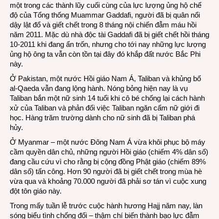
một trong các thành lũy cuối cùng của lực lượng ủng hộ chế
độ của Tổng thống Muammar Gaddafi, người đã bị quân nổi
dậy lật đổ và giết chết trong 8 tháng nội chiến đẫm máu hồi
năm 2011. Mặc dù nhà độc tài Gaddafi đã bị giết chết hồi tháng
10-2011 khi đang ẩn trốn, nhưng cho tới nay những lực lượng
ủng hộ ông ta vẫn còn tồn tại đây đó khắp đất nước Bắc Phi
này.
Ở Pakistan, một nước Hồi giáo Nam Á, Taliban và khủng bố
al-Qaeda vẫn đang lộng hành. Nóng bỏng hiện nay là vụ
Taliban bắn một nữ sinh 14 tuổi khi cô bé chống lại cách hành
xử của Taliban và phản đối việc Taliban ngăn cấm nữ giới đi
học. Hàng trăm trường dành cho nữ sinh đã bị Taliban phá
hủy.
Ở Myanmar – một nước Đông Nam Á vừa khôi phục bộ máy
cầm quyền dân chủ, những người Hồi giáo (chiếm 4% dân số)
đang cầu cứu vì cho rằng bị cộng đồng Phật giáo (chiếm 89%
dân số) tấn công. Hơn 90 người đã bị giết chết trong mùa hè
vừa qua và khoảng 70.000 người đã phải sơ tán vì cuộc xung
đột tôn giáo này.
Trong mấy tuần lễ trước cuộc hành hương Hajj năm nay, làn
sóng biểu tình chống đối – thậm chí biến thành bạo lực đẫm