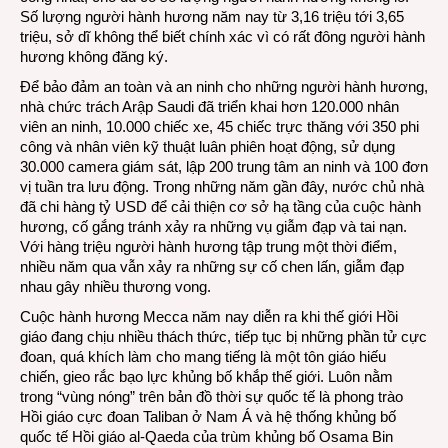
Số lượng người hành hương năm nay từ 3,16 triệu tới 3,65
triệu, sở dĩ không thể biết chính xác vì có rất đông người hành
hương không đăng ký.
Để bảo đảm an toàn và an ninh cho những người hành hương,
nhà chức trách Arập Saudi đã triển khai hơn 120.000 nhân
viên an ninh, 10.000 chiếc xe, 45 chiếc trực thăng với 350 phi
công và nhân viên kỹ thuật luân phiên hoạt động, sử dụng
30.000 camera giám sát, lập 200 trung tâm an ninh và 100 đơn
vị tuần tra lưu động. Trong những năm gần đây, nước chủ nhà
đã chi hàng tỷ USD để cải thiện cơ sở hạ tầng của cuộc hành
hương, cố gắng tránh xảy ra những vụ giẫm đạp và tai nạn.
Với hàng triệu người hành hương tập trung một thời điểm,
nhiều năm qua vẫn xảy ra những sự cố chen lấn, giẫm đạp
nhau gây nhiều thương vong.
Cuộc hành hương Mecca năm nay diễn ra khi thế giới Hồi
giáo đang chịu nhiều thách thức, tiếp tục bị những phần tử cực
đoan, quá khích làm cho mang tiếng là một tôn giáo hiếu
chiến, gieo rắc bạo lực khủng bố khắp thế giới. Luôn nằm
trong “vùng nóng” trên bản đồ thời sự quốc tế là phong trào
Hồi giáo cực đoan Taliban ở Nam Á và hệ thống khủng bố
quốc tế Hồi giáo al-Qaeda của trùm khủng bố Osama Bin