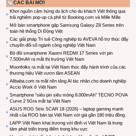
CÁC BÀI MỚI
Khơi nguồn cảm hứng du lịch cho du khách Việt thông qua
trải nghiệm pop-up cà phê từ Booking.com và Mille Mille
Mở bán smartphone gập Samsung Galaxy Z8 Series trên
toàn hệ thống Di Động Việt
Các giải pháp Trí tuệ Công nghiệp từ AVEVA hỗ trợ thúc đẩy
chuyển đổi số ngành công nghiệp Việt Nam
Bộ đôi smartphone Xiaomi REDMI 17 Series với pin
7.500mAh ra mắt thị trường Việt Nam
Moonfolks ra mắt tại Việt Nam thúc đẩy hành trình của các
thương hiệu Việt vươn tầm ASEAN
Alibaba.com ra mắt nền tảng AI tác nhân cho doanh nghiệp
Accio Work ở Việt Nam
Smartphone “siêu pin siêu mỏng 8.000mAh” TECNO POVA
Curve 2 5Gra mắt tại Việt Nam
ASUS ROG Strix SCAR 18 (2026) – laptop gaming mạnh
nhất của ROG bán tại Việt Nam với giá gần 180 triệu đồng
LAPP Việt Nam khai trương với định vị Việt Nam là trung
tâm phát triển trọng điểm trong khu vực