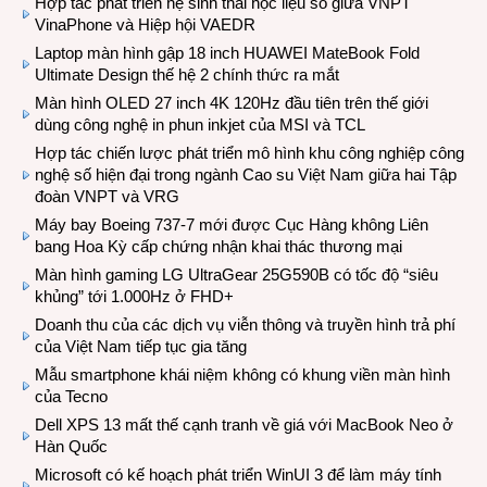
Hợp tác phát triển hệ sinh thái học liệu số giữa VNPT
VinaPhone và Hiệp hội VAEDR
Laptop màn hình gập 18 inch HUAWEI MateBook Fold
Ultimate Design thế hệ 2 chính thức ra mắt
Màn hình OLED 27 inch 4K 120Hz đầu tiên trên thế giới
dùng công nghệ in phun inkjet của MSI và TCL
Hợp tác chiến lược phát triển mô hình khu công nghiệp công
nghệ số hiện đại trong ngành Cao su Việt Nam giữa hai Tập
đoàn VNPT và VRG
Máy bay Boeing 737-7 mới được Cục Hàng không Liên
bang Hoa Kỳ cấp chứng nhận khai thác thương mại
Màn hình gaming LG UltraGear 25G590B có tốc độ “siêu
khủng” tới 1.000Hz ở FHD+
Doanh thu của các dịch vụ viễn thông và truyền hình trả phí
của Việt Nam tiếp tục gia tăng
Mẫu smartphone khái niệm không có khung viền màn hình
của Tecno
Dell XPS 13 mất thế cạnh tranh về giá với MacBook Neo ở
Hàn Quốc
Microsoft có kế hoạch phát triển WinUI 3 để làm máy tính