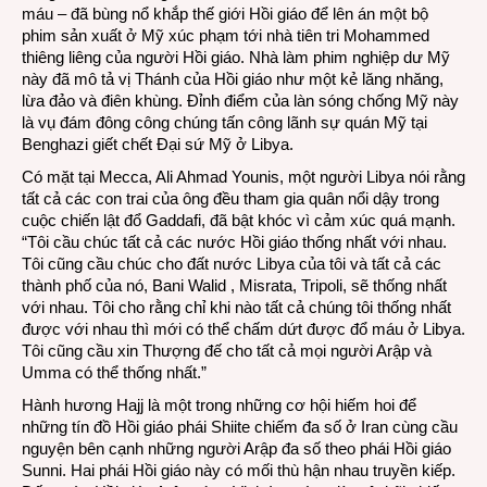
máu – đã bùng nổ khắp thế giới Hồi giáo để lên án một bộ
phim sản xuất ở Mỹ xúc phạm tới nhà tiên tri Mohammed
thiêng liêng của người Hồi giáo. Nhà làm phim nghiệp dư Mỹ
này đã mô tả vị Thánh của Hồi giáo như một kẻ lăng nhăng,
lừa đảo và điên khùng. Đỉnh điểm của làn sóng chống Mỹ này
là vụ đám đông công chúng tấn công lãnh sự quán Mỹ tại
Benghazi giết chết Đại sứ Mỹ ở Libya.
Có mặt tại Mecca, Ali Ahmad Younis, một người Libya nói rằng
tất cả các con trai của ông đều tham gia quân nổi dậy trong
cuộc chiến lật đổ Gaddafi, đã bật khóc vì cảm xúc quá mạnh.
“Tôi cầu chúc tất cả các nước Hồi giáo thống nhất với nhau.
Tôi cũng cầu chúc cho đất nước Libya của tôi và tất cả các
thành phố của nó, Bani Walid , Misrata, Tripoli, sẽ thống nhất
với nhau. Tôi cho rằng chỉ khi nào tất cả chúng tôi thống nhất
được với nhau thì mới có thể chấm dứt được đổ máu ở Libya.
Tôi cũng cầu xin Thượng đế cho tất cả mọi người Arập và
Umma có thể thống nhất.”
Hành hương Hajj là một trong những cơ hội hiếm hoi để
những tín đồ Hồi giáo phái Shiite chiếm đa số ở Iran cùng cầu
nguyện bên cạnh những người Arập đa số theo phái Hồi giáo
Sunni. Hai phái Hồi giáo này có mối thù hận nhau truyền kiếp.