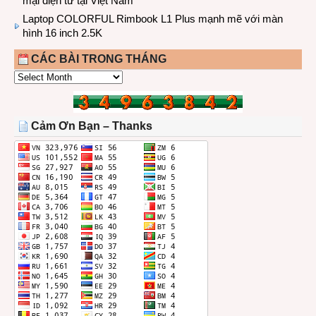
mại điện tử tại Việt Nam
Laptop COLORFUL Rimbook L1 Plus mạnh mẽ với màn
hình 16 inch 2.5K
CÁC BÀI TRONG THÁNG
CÁC
BÀI
TRONG
THÁNG
Cảm Ơn Bạn – Thanks