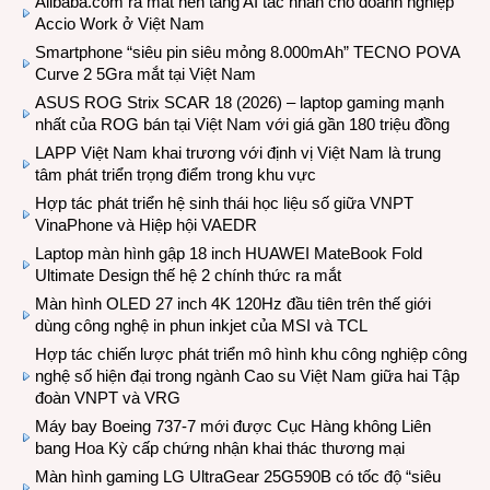
Alibaba.com ra mắt nền tảng AI tác nhân cho doanh nghiệp
Accio Work ở Việt Nam
Smartphone “siêu pin siêu mỏng 8.000mAh” TECNO POVA
Curve 2 5Gra mắt tại Việt Nam
ASUS ROG Strix SCAR 18 (2026) – laptop gaming mạnh
nhất của ROG bán tại Việt Nam với giá gần 180 triệu đồng
LAPP Việt Nam khai trương với định vị Việt Nam là trung
tâm phát triển trọng điểm trong khu vực
Hợp tác phát triển hệ sinh thái học liệu số giữa VNPT
VinaPhone và Hiệp hội VAEDR
Laptop màn hình gập 18 inch HUAWEI MateBook Fold
Ultimate Design thế hệ 2 chính thức ra mắt
Màn hình OLED 27 inch 4K 120Hz đầu tiên trên thế giới
dùng công nghệ in phun inkjet của MSI và TCL
Hợp tác chiến lược phát triển mô hình khu công nghiệp công
nghệ số hiện đại trong ngành Cao su Việt Nam giữa hai Tập
đoàn VNPT và VRG
Máy bay Boeing 737-7 mới được Cục Hàng không Liên
bang Hoa Kỳ cấp chứng nhận khai thác thương mại
Màn hình gaming LG UltraGear 25G590B có tốc độ “siêu