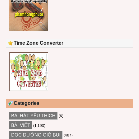
Time Zone Converter
Categories
BÀI HÁT YÊU THÍCH
(6)
BÀI VIẾT
(1,193)
DỌC ĐƯỜNG GIÓ BỤI
(407)