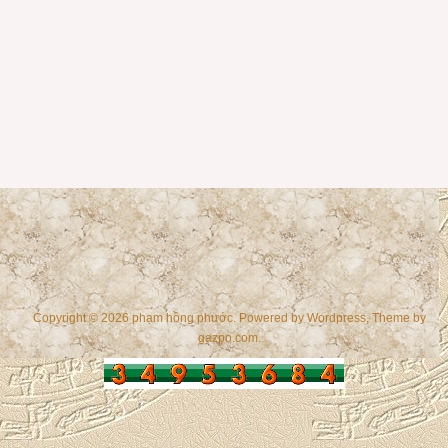
Copyright © 2026 phạm hồng phước. Powered by
Wordpress
, Theme by
gazpo.com
.