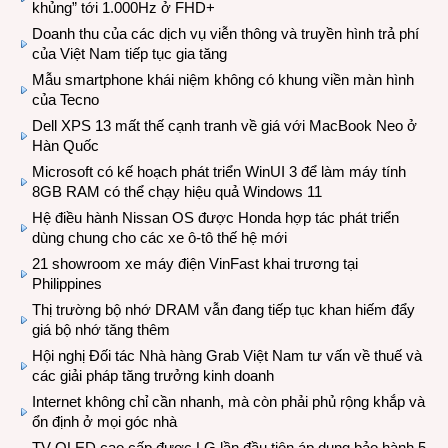
khủng” tới 1.000Hz ở FHD+
Doanh thu của các dịch vụ viễn thông và truyền hình trả phí
của Việt Nam tiếp tục gia tăng
Mẫu smartphone khái niệm không có khung viền màn hình
của Tecno
Dell XPS 13 mất thế cạnh tranh về giá với MacBook Neo ở
Hàn Quốc
Microsoft có kế hoạch phát triển WinUI 3 để làm máy tính
8GB RAM có thể chạy hiệu quả Windows 11
Hệ điều hành Nissan OS được Honda hợp tác phát triển
dùng chung cho các xe ô-tô thế hệ mới
21 showroom xe máy điện VinFast khai trương tại
Philippines
Thị trường bộ nhớ DRAM vẫn đang tiếp tục khan hiếm đẩy
giá bộ nhớ tăng thêm
Hội nghị Đối tác Nhà hàng Grab Việt Nam tư vấn về thuế và
các giải pháp tăng trưởng kinh doanh
Internet không chỉ cần nhanh, mà còn phải phủ rộng khắp và
ổn định ở mọi góc nhà
TV OLED cao cấp được LG lần đầu tiên áp dụng bảo hành 5