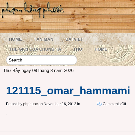
HOME
TẢN MẠN
BÀI VIẾT
THẾ GIỚI CỦA CHÚNG TA
THƠ
HOME
Thứ Bảy ngày 08 tháng 8 năm 2026
121115_omar_hammami
on
Posted by
phphuoc
on November 16, 2012 in
Comments Off
1211