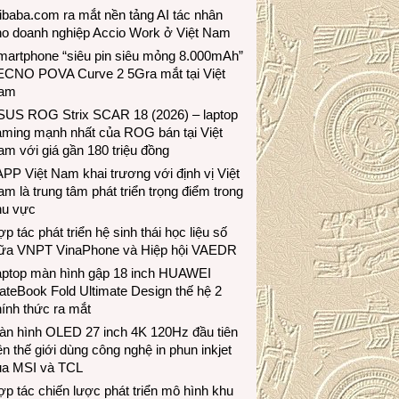
ibaba.com ra mắt nền tảng AI tác nhân
ho doanh nghiệp Accio Work ở Việt Nam
martphone “siêu pin siêu mỏng 8.000mAh”
ECNO POVA Curve 2 5Gra mắt tại Việt
am
SUS ROG Strix SCAR 18 (2026) – laptop
aming mạnh nhất của ROG bán tại Việt
m với giá gần 180 triệu đồng
PP Việt Nam khai trương với định vị Việt
m là trung tâm phát triển trọng điểm trong
hu vực
p tác phát triển hệ sinh thái học liệu số
iữa VNPT VinaPhone và Hiệp hội VAEDR
aptop màn hình gập 18 inch HUAWEI
teBook Fold Ultimate Design thế hệ 2
ính thức ra mắt
àn hình OLED 27 inch 4K 120Hz đầu tiên
ên thế giới dùng công nghệ in phun inkjet
ủa MSI và TCL
p tác chiến lược phát triển mô hình khu