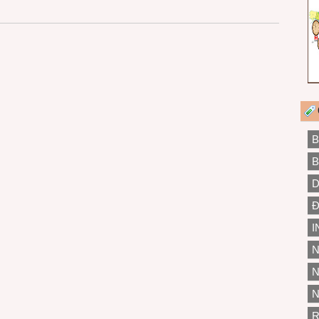
B
B
D
Đ
I
N
N
N
R