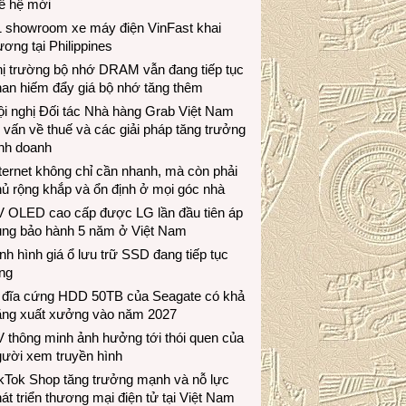
ế hệ mới
1 showroom xe máy điện VinFast khai
ương tại Philippines
hị trường bộ nhớ DRAM vẫn đang tiếp tục
an hiếm đẩy giá bộ nhớ tăng thêm
i nghị Đối tác Nhà hàng Grab Việt Nam
 vấn về thuế và các giải pháp tăng trưởng
inh doanh
ternet không chỉ cần nhanh, mà còn phải
ủ rộng khắp và ổn định ở mọi góc nhà
V OLED cao cấp được LG lần đầu tiên áp
ụng bảo hành 5 năm ở Việt Nam
nh hình giá ổ lưu trữ SSD đang tiếp tục
ng
 đĩa cứng HDD 50TB của Seagate có khả
ăng xuất xưởng vào năm 2027
 thông minh ảnh hưởng tới thói quen của
gười xem truyền hình
ikTok Shop tăng trưởng mạnh và nỗ lực
át triển thương mại điện tử tại Việt Nam