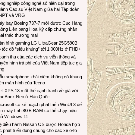
ng nghiệp công nghệ số hiện đại trong
gành Cao su Việt Nam giữa hai Tập đoàn
NPT và VRG
áy bay Boeing 737-7 mới được Cục Hàng
hông Liên bang Hoa Kỳ cấp chứng nhận
ai thác thương mại
àn hình gaming LG UltraGear 25G590B
 tốc độ “siêu khủng” tới 1.000Hz ở FHD+
anh thu của các dịch vụ viễn thông và
uyền hình trả phí của Việt Nam tiếp tục gia
ng
ẫu smartphone khái niệm không có khung
iền màn hình của Tecno
ll XPS 13 mất thế cạnh tranh về giá với
acBook Neo ở Hàn Quốc
crosoft có kế hoạch phát triển WinUI 3 để
àm máy tính 8GB RAM có thể chạy hiệu
uả Windows 11
ệ điều hành Nissan OS được Honda hợp
c phát triển dùng chung cho các xe ô-tô