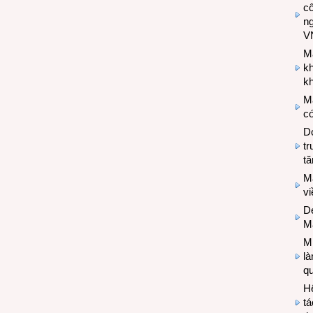
cô
n
V
M
k
kh
M
có
Do
tr
tă
M
v
De
M
Mi
l
q
H
tá