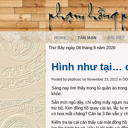
HOME
TẢN MẠN
BÀI VIẾT
Thứ Bảy ngày 08 tháng 8 năm 2026
Hình như tại… 
Posted by
phphuoc
on November 23, 2012 in
DỌ
Sáng nay tìm thấy trong tủ quần áo tron
khỏe.
Sẵn mới ngủ dậy, chỉ uống mấy ngụm nước,
trừ bì). Kim đồng hồ quay cái ào, lắc lư 
có hoa mắt chăng? Cân lại 3 lần vẫn y c
Kiểm tra lại cái cân thấy cái mặt đồng hồ
leo lên hành hạ nó. Vậy là tôi nghi cái đ