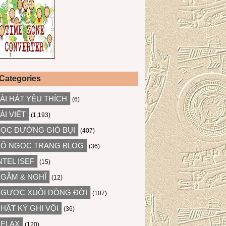
Categories
ÀI HÁT YÊU THÍCH
(6)
ÀI VIẾT
(1,193)
ỌC ĐƯỜNG GIÓ BỤI
(407)
Ỗ NGỌC TRANG BLOG
(36)
NTEL ISEF
(15)
GẪM & NGHĨ
(12)
GƯỢC XUÔI DÒNG ĐỜI
(107)
HẬT KÝ GHI VỘI
(36)
ELAX
(120)