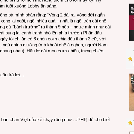
tâm tuột xuống Lobby ăn sáng.
 ông bà mình phán rằng: “Vòng 2 dài ra, vòng đời ngắn
 xong lại ngồi, ngồi nhiều quá – nhất là ngồi trên cái ghế
ng cứ “bành trướng” ra thành 9 nếp – ngực mình như cái
 bụng lại cạnh tranh nhô lên phía trước.) Phấn đấu
ày tôi chỉ ăn có 6 chén cơm chia đều thành 3 cữ, với
a, ngủ chính giường
(mà khoái ghê à nghen, người Nam
 chang nhau). Hẩu
lớ cái món cơm chiên, trứng chiên,
 câu trả lời…
 hai bàn chân Việt của kẻ chạy rông như …PHP, để cho biết