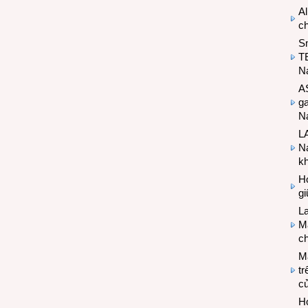
Al
c
S
T
N
A
g
Na
LA
Na
k
Hợ
g
L
Ma
ch
M
tr
c
Hợ