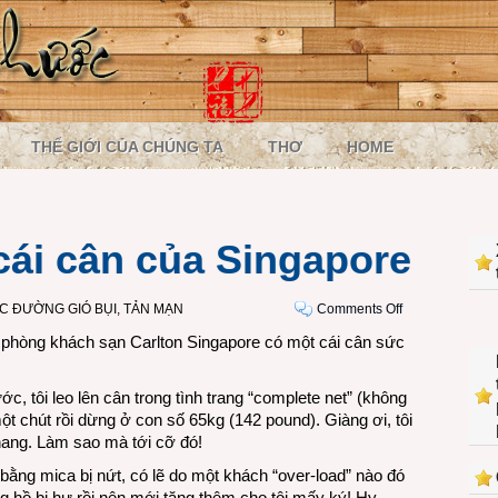
THẾ GIỚI CỦA CHÚNG TA
THƠ
HOME
cái cân của Singapore
on
C ĐƯỜNG GIÓ BỤI
,
TẢN MẠN
Comments Off
Hình
g phòng khách sạn Carlton Singapore có một cái cân sức
như
tại…
 tôi leo lên cân trong tình trang “complete net” (không
cái
một chút rồi dừng ở con số 65kg (142 pound). Giàng ơi, tôi
cân
hang. Làm sao mà tới cỡ đó!
của
Singapore
 bằng mica bị nứt, có lẽ do một khách “over-load” nào đó
ồng hồ bị hư rồi nên mới tặng thêm cho tôi mấy ký! Hy