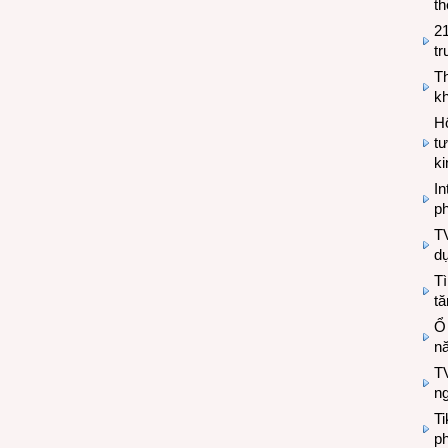
th
2
tr
T
kh
Hộ
tư
k
In
ph
T
d
Tì
tă
Ổ
n
TV
n
T
ph