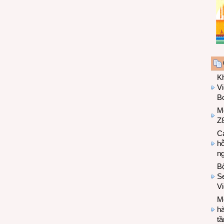
K
Vi
Bo
M
Z8
Cá
hỗ
n
B
Se
V
Mo
hà
t