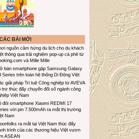
CÁC BÀI MỚI
hơi nguồn cảm hứng du lịch cho du khách
ệt thông qua trải nghiệm pop-up cà phê từ
oking.com và Mille Mille
ở bán smartphone gập Samsung Galaxy
 Series trên toàn hệ thống Di Động Việt
c giải pháp Trí tuệ Công nghiệp từ AVEVA
 trợ thúc đẩy chuyển đổi số ngành công
ghiệp Việt Nam
ộ đôi smartphone Xiaomi REDMI 17
ries với pin 7.500mAh ra mắt thị trường
iệt Nam
onfolks ra mắt tại Việt Nam thúc đẩy
nh trình của các thương hiệu Việt vươn
ầm ASEAN