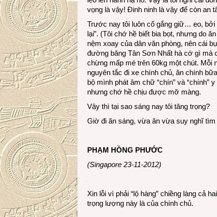
vọng là vậy! Đinh ninh là vậy để còn an 
Trước nay tôi luôn cố gắng giữ… eo, bởi
lại”. (Tôi chớ hề biết bia bọt, nhưng do ăn
nệm xoay của dân văn phòng, nên cái bụ
đường băng Tân Sơn Nhất hà cớ gì mà cái
chừng mấp mé trên 60kg một chút. Mỗi ng
nguyên tắc đi xe chính chủ, ăn chính bữ
bộ mình phát âm chữ “chín” và “chính” y
nhưng chớ hề chịu được mỡ màng.
Vậy thì tại sao sáng nay tôi tăng trọng?
Giờ đi ăn sáng, vừa ăn vừa suy nghĩ tìm
PHẠM HỒNG PHƯỚC
(Singapore 23-11-2012)
Xin lỗi vì phải “lộ hàng” chiềng làng cả
trọng lượng này là của chính chủ.