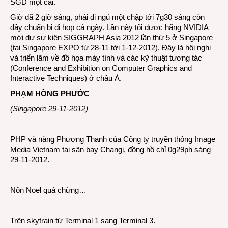
SGD một cái.
Giờ đã 2 giờ sáng, phải đi ngủ một chập tới 7g30 sáng còn
dậy chuẩn bị đi họp cả ngày. Lần này tôi được hãng NVIDIA
mời dự sự kiện SIGGRAPH Asia 2012 lần thứ 5 ở Singapore
(tại Singapore EXPO từ 28-11 tới 1-12-2012). Đây là hội nghị
và triển lãm về đồ họa máy tính và các kỹ thuật tương tác
(Conference and Exhibition on Computer Graphics and
Interactive Techniques) ở châu Á.
PHẠM HỒNG PHƯỚC
(Singapore 29-11-2012)
PHP và nàng Phương Thanh của Công ty truyền thông Image
Media Vietnam tại sân bay Changi, đồng hồ chỉ 0g29ph sáng
29-11-2012.
Nôn Noel quá chừng…
Trên skytrain từ Terminal 1 sang Terminal 3.