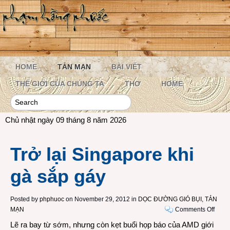
HOME
TẢN MẠN
BÀI VIẾT
THẾ GIỚI CỦA CHÚNG TA
THƠ
HOME
Chủ nhật ngày 09 tháng 8 năm 2026
Trở lại Singapore khi
gà sắp gáy
Posted by
phphuoc
on November 29, 2012 in
DỌC ĐƯỜNG GIÓ BỤI
,
TẢN
on
MẠN
Comments Off
Trở
Lẽ ra bay từ sớm, nhưng còn kẹt buổi họp báo của AMD giới
lại