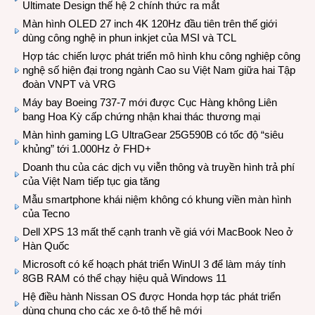
Ultimate Design thế hệ 2 chính thức ra mắt
Màn hình OLED 27 inch 4K 120Hz đầu tiên trên thế giới
dùng công nghệ in phun inkjet của MSI và TCL
Hợp tác chiến lược phát triển mô hình khu công nghiệp công
nghệ số hiện đại trong ngành Cao su Việt Nam giữa hai Tập
đoàn VNPT và VRG
Máy bay Boeing 737-7 mới được Cục Hàng không Liên
bang Hoa Kỳ cấp chứng nhận khai thác thương mại
Màn hình gaming LG UltraGear 25G590B có tốc độ “siêu
khủng” tới 1.000Hz ở FHD+
Doanh thu của các dịch vụ viễn thông và truyền hình trả phí
của Việt Nam tiếp tục gia tăng
Mẫu smartphone khái niệm không có khung viền màn hình
của Tecno
Dell XPS 13 mất thế cạnh tranh về giá với MacBook Neo ở
Hàn Quốc
Microsoft có kế hoạch phát triển WinUI 3 để làm máy tính
8GB RAM có thể chạy hiệu quả Windows 11
Hệ điều hành Nissan OS được Honda hợp tác phát triển
dùng chung cho các xe ô-tô thế hệ mới