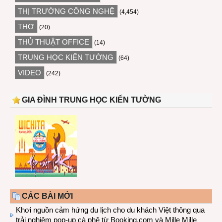
THỊ TRƯỜNG CÔNG NGHỆ
(4,454)
THƠ
(20)
THỦ THUẬT OFFICE
(14)
TRUNG HỌC KIẾN TƯỜNG
(64)
VIDEO
(242)
GIA ĐÌNH TRUNG HỌC KIẾN TƯỜNG
CÁC BÀI MỚI
Khơi nguồn cảm hứng du lịch cho du khách Việt thông qua
trải nghiệm pop-up cà phê từ Booking.com và Mille Mille