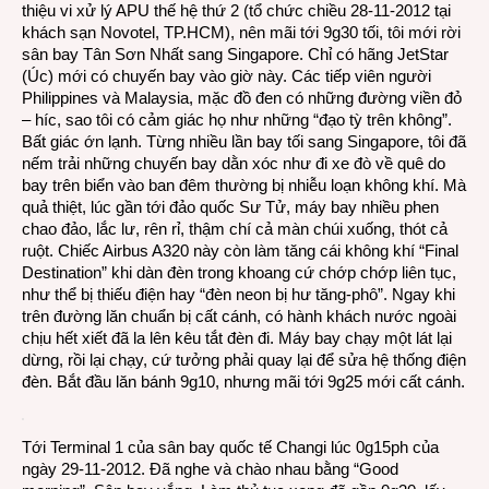
thiệu vi xử lý APU thế hệ thứ 2 (tổ chức chiều 28-11-2012 tại
Sing
khách sạn Novotel, TP.HCM), nên mãi tới 9g30 tối, tôi mới rời
khi
sân bay Tân Sơn Nhất sang Singapore. Chỉ có hãng JetStar
gà
(Úc) mới có chuyến bay vào giờ này. Các tiếp viên người
sắp
Philippines và Malaysia, mặc đồ đen có những đường viền đỏ
gáy
– híc, sao tôi có cảm giác họ như những “đạo tỳ trên không”.
Bất giác ớn lạnh. Từng nhiều lần bay tối sang Singapore, tôi đã
nếm trải những chuyến bay dằn xóc như đi xe đò về quê do
bay trên biển vào ban đêm thường bị nhiễu loạn không khí. Mà
quả thiệt, lúc gần tới đảo quốc Sư Tử, máy bay nhiều phen
chao đảo, lắc lư, rên rỉ, thậm chí cả màn chúi xuống, thót cả
ruột. Chiếc Airbus A320 này còn làm tăng cái không khí “Final
Destination” khi dàn đèn trong khoang cứ chớp chớp liên tục,
như thể bị thiếu điện hay “đèn neon bị hư tăng-phô”. Ngay khi
trên đường lăn chuẩn bị cất cánh, có hành khách nước ngoài
chịu hết xiết đã la lên kêu tắt đèn đi. Máy bay chạy một lát lại
dừng, rồi lại chạy, cứ tưởng phải quay lại để sửa hệ thống điện
đèn. Bắt đầu lăn bánh 9g10, nhưng mãi tới 9g25 mới cất cánh.
Tới Terminal 1 của sân bay quốc tế Changi lúc 0g15ph của
ngày 29-11-2012. Đã nghe và chào nhau bằng “Good