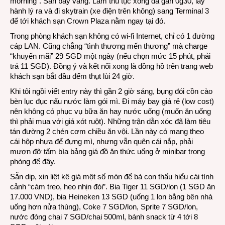
morning”. Sân bay vắng. Làm thủ tục xong đã gần 0g30, lấy
hành lý ra và đi skytrain (xe điện trên không) sang Terminal 3
để tới khách sạn Crown Plaza nằm ngay tại đó.
Trong phòng khách sạn không có wi-fi Internet, chỉ có 1 đường
cáp LAN. Cũng chẳng “tình thương mến thương” mà charge
“khuyến mãi”
29 SGD một ngày (nếu chọn mức 15 phút, phải
trả 11 SGD).
Đồng ý và kết nối xong là đồng hồ trên trang web
khách sạn bắt đầu đếm thụt lùi 24 giờ.
Khi tôi ngồi viết entry này thì gần 2 giờ sáng, bụng đói cồn cào
bèn lục đục nấu nước làm gói mì. Đi máy bay giá rẻ (low cost)
nên không có phục vụ bữa ăn hay nước uống (muốn ăn uống
thì phải mua với giá xót ruột). Những trận dằn xóc đã làm tiêu
tán đường 2 chén cơm chiều ăn vội. Lần này có mang theo
cái hộp nhựa để đựng mì, nhưng vẫn quên cái nắp, phải
mượn đỡ tấm bìa bảng giá đồ ăn thức uống ở minibar trong
phòng để đậy.
Sẵn dịp, xin liệt kê giá một số món để bà con thấu hiểu cái tình
cảnh “cám treo, heo nhịn đói”. Bia Tiger 11 SGD/lon (1 SGD ăn
17.000 VND), bia Heineken 13 SGD (uống 1 lon bằng bên nhà
uống hơn nửa thùng), Coke 7 SGD/lon, Sprite 7 SGD/lon,
nước đóng chai 7 SGD/chai 500ml, bánh snack từ 4 tới 8