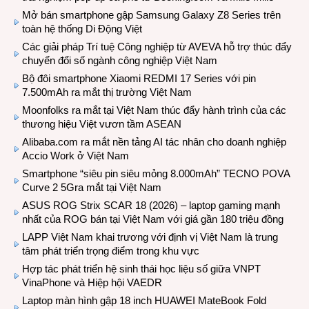
Mở bán smartphone gập Samsung Galaxy Z8 Series trên
toàn hệ thống Di Động Việt
Các giải pháp Trí tuệ Công nghiệp từ AVEVA hỗ trợ thúc đẩy
chuyển đổi số ngành công nghiệp Việt Nam
Bộ đôi smartphone Xiaomi REDMI 17 Series với pin
7.500mAh ra mắt thị trường Việt Nam
Moonfolks ra mắt tại Việt Nam thúc đẩy hành trình của các
thương hiệu Việt vươn tầm ASEAN
Alibaba.com ra mắt nền tảng AI tác nhân cho doanh nghiệp
Accio Work ở Việt Nam
Smartphone “siêu pin siêu mỏng 8.000mAh” TECNO POVA
Curve 2 5Gra mắt tại Việt Nam
ASUS ROG Strix SCAR 18 (2026) – laptop gaming mạnh
nhất của ROG bán tại Việt Nam với giá gần 180 triệu đồng
LAPP Việt Nam khai trương với định vị Việt Nam là trung
tâm phát triển trọng điểm trong khu vực
Hợp tác phát triển hệ sinh thái học liệu số giữa VNPT
VinaPhone và Hiệp hội VAEDR
Laptop màn hình gập 18 inch HUAWEI MateBook Fold