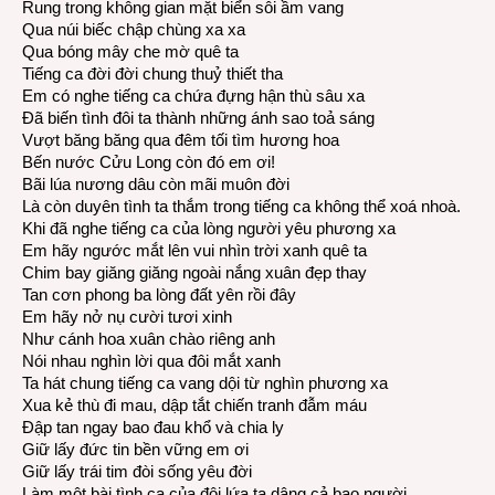
Rung trong không gian mặt biển sôi ầm vang
Qua núi biếc chập chùng xa xa
Qua bóng mây che mờ quê ta
Tiếng ca đời đời chung thuỷ thiết tha
Em có nghe tiếng ca chứa đựng hận thù sâu xa
Đã biến tình đôi ta thành những ánh sao toả sáng
Vượt băng băng qua đêm tối tìm hương hoa
Bến nước Cửu Long còn đó em ơi!
Bãi lúa nương dâu còn mãi muôn đời
Là còn duyên tình ta thắm trong tiếng ca không thể xoá nhoà.
Khi đã nghe tiếng ca của lòng người yêu phương xa
Em hãy ngước mắt lên vui nhìn trời xanh quê ta
Chim bay giăng giăng ngoài nắng xuân đẹp thay
Tan cơn phong ba lòng đất yên rồi đây
Em hãy nở nụ cười tươi xinh
Như cánh hoa xuân chào riêng anh
Nói nhau nghìn lời qua đôi mắt xanh
Ta hát chung tiếng ca vang dội từ nghìn phương xa
Xua kẻ thù đi mau, dập tắt chiến tranh đẫm máu
Đập tan ngay bao đau khổ và chia ly
Giữ lấy đức tin bền vững em ơi
Giữ lấy trái tim đòi sống yêu đời
Làm một bài tình ca của đôi lứa ta dâng cả bao người.