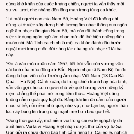
cùng khó khăn của cuộc kháng chiến, người ta vẫn thấy một
sự vui tươi, nhẹ nhàng đến lãng mạn trong từng ca khúc.
“Là một người con của Nam Bộ, Hoàng Việt đã không chỉ
dừng lại ở việc xây dựng hình tượng âm nhạc thông qua ngôn
ngữ âm nhạc dân gian Nam Bộ, mà còn rất thành công trong
việc sử dụng ngôn ngữ âm nhạc mới để thể hiện những điều
muốn nói. Mà Tình ca chính là một ca khúc đánh dấu bước
ngoặt mới trong cuộc đời sáng tác của người nhạc sĩ tài ba
này.
“Đó là vào mùa xuân năm 1957, tiết trời vẫn còn vương vấn
cái lạnh của mùa đông xứ Bắc. Người nhạc sĩ Nam Bộ lúc đó
đang là học viên của Trường Âm nhạc Việt Nam (13 Cao Bá
Quát – Hà Nội). Cảnh xuân, dù trong chiến tranh hay hòa bình,
vẫn vốn gợi cho con người nhớ về quê hương với những kỷ
niệm chẳng thể phai mờ trong tiềm thức. Hoàng Việt cũng
không nằm ngoài quy luật đó. Bằng trái tim đa cảm của người
nhạc sĩ trẻ, nỗi niềm nhớ quê, nhớ vợ, nhớ bạn bè, người thân
lúc này bùng lên trong ông mạnh mẽ hơn bao giờ hết.
“Đúng thời gian ấy, một niềm vui trong cái éo le nghịch lý đã
xuất hiện. Vui là vì Hoàng Việt nhận được thư của vợ từ Sài
Gòn gửi ra chứa đựng bao tình cảm riêng tư. Cái éo le, nghịch