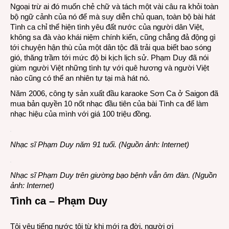
Ngoại trừ ai đó muốn chẻ chữ và tách một vài câu ra khỏi toàn
bộ ngữ cảnh của nó để mà suy diễn chủ quan, toàn bộ bài hát
Tình ca chỉ thể hiện tình yêu đất nước của người dân Việt,
không sa đà vào khái niệm chính kiến, cũng chẳng đả động gì
tới chuyện hận thù của một dân tộc đã trải qua biết bao sóng
gió, thăng trầm tới mức độ bi kịch lịch sử. Phạm Duy đã nói
giùm người Việt những tình tự với quê hương và người Việt
nào cũng có thể an nhiên tự tại mà hát nó.
Năm 2006, công ty sản xuất đầu karaoke Sơn Ca ở Saigon đã
mua bản quyền 10 nốt nhạc đầu tiên của bài Tình ca để làm
nhạc hiệu của mình với giá 100 triệu đồng.
Nhạc sĩ Phạm Duy năm 91 tuổi.
(Nguồn ảnh: Internet)
Nhạc sĩ Phạm Duy trên giường bạo bệnh vẫn ôm đàn. (Nguồn
ảnh: Internet)
Tình ca – Phạm Duy
Tôi yêu tiếng nước tôi từ khi mới ra đời, người ơi