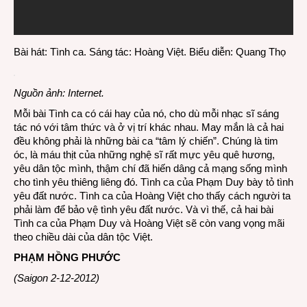
Bài hát: Tình ca. Sáng tác: Hoàng Việt. Biểu diễn: Quang Thọ
Nguồn ảnh: Internet.
Mỗi bài Tình ca có cái hay của nó, cho dù mỗi nhạc sĩ sáng
tác nó với tâm thức và ở vị trí khác nhau. May mắn là cả hai
đều không phải là những bài ca “tâm lý chiến”. Chúng là tim
óc, là máu thịt của những nghệ sĩ rất mực yêu quê hương,
yêu dân tộc mình, thậm chí đã hiến dâng cả mạng sống mình
cho tình yêu thiêng liêng đó.
Tình ca của Phạm Duy bày tỏ tình
yêu đất nước. Tình ca của Hoàng Việt cho thấy cách người ta
phải làm để bảo vệ tình yêu đất nước. Và vì thế, cả hai bài
Tình ca của Phạm Duy và Hoàng Việt sẽ còn vang vọng mãi
theo chiều dài của dân tộc Việt.
PHẠM HỒNG PHƯỚC
(Saigon 2-12-2012)