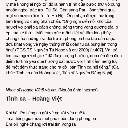
lý mà không ai ngờ tới đó là hành trình của bước thư vô cùng
ngoằn ngèo, trắc trở: Từ Sài Gòn sang Pari, lòng vòng qua
một số nước rồi mới tới Hà Nội. Ông nhận được thư trong
tâm trạng vô cùng phấn chấn. “Ông nghĩ đến nỗi khổ của
người vợ phải xa cách chồng, sống trong vòng cương tỏa, o
ép của kẻ thù… Một cảm xúc mãnh liệt về tấm lòng thủy
chung của những lứa đôi trước phong ba bão táp của cuộc
đời, khát vọng về ngày thống nhất đoàn tụ đã bùng lên trong
ông” (PGS.TS Nguyễn Tú Ngọc và ctv,2000) [tr.407]. Và, trái
tim của người nhạc sĩ đã được cộng hưởng, dồn nén đến đỉnh
điểm từ tình yêu quê hương đất nước với tình cảm riêng tư,
để một đêm thức trắng cho ra đời bản Tình ca nổi tiếng.” (
Ca
khúc Tình ca của Hoàng Việt, Tiến sĩ Nguyễn Đăng Nghị
)
Nhạc sĩ Hoàng Việt5 và v
ợ.
(Nguồn ảnh: Internet)
Tình ca – Hoàng Việt
Khi hát lên tiếng ca gởi về người yêu quê ta
Ta át tiếng gió mưa thét gào cuộn dâng phong ba
Em ơi! nghe chăng lời trái tim vọng ra