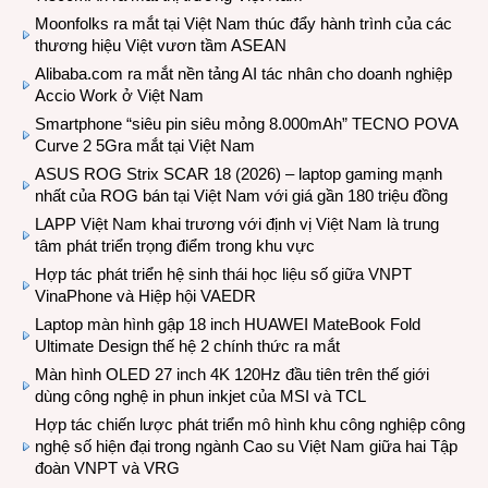
Moonfolks ra mắt tại Việt Nam thúc đẩy hành trình của các
thương hiệu Việt vươn tầm ASEAN
Alibaba.com ra mắt nền tảng AI tác nhân cho doanh nghiệp
Accio Work ở Việt Nam
Smartphone “siêu pin siêu mỏng 8.000mAh” TECNO POVA
Curve 2 5Gra mắt tại Việt Nam
ASUS ROG Strix SCAR 18 (2026) – laptop gaming mạnh
nhất của ROG bán tại Việt Nam với giá gần 180 triệu đồng
LAPP Việt Nam khai trương với định vị Việt Nam là trung
tâm phát triển trọng điểm trong khu vực
Hợp tác phát triển hệ sinh thái học liệu số giữa VNPT
VinaPhone và Hiệp hội VAEDR
Laptop màn hình gập 18 inch HUAWEI MateBook Fold
Ultimate Design thế hệ 2 chính thức ra mắt
Màn hình OLED 27 inch 4K 120Hz đầu tiên trên thế giới
dùng công nghệ in phun inkjet của MSI và TCL
Hợp tác chiến lược phát triển mô hình khu công nghiệp công
nghệ số hiện đại trong ngành Cao su Việt Nam giữa hai Tập
đoàn VNPT và VRG