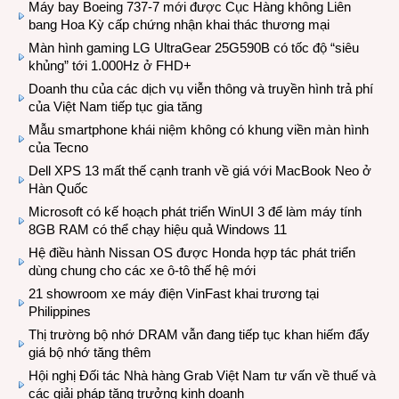
Máy bay Boeing 737-7 mới được Cục Hàng không Liên
bang Hoa Kỳ cấp chứng nhận khai thác thương mại
Màn hình gaming LG UltraGear 25G590B có tốc độ “siêu
khủng” tới 1.000Hz ở FHD+
Doanh thu của các dịch vụ viễn thông và truyền hình trả phí
của Việt Nam tiếp tục gia tăng
Mẫu smartphone khái niệm không có khung viền màn hình
của Tecno
Dell XPS 13 mất thế cạnh tranh về giá với MacBook Neo ở
Hàn Quốc
Microsoft có kế hoạch phát triển WinUI 3 để làm máy tính
8GB RAM có thể chạy hiệu quả Windows 11
Hệ điều hành Nissan OS được Honda hợp tác phát triển
dùng chung cho các xe ô-tô thế hệ mới
21 showroom xe máy điện VinFast khai trương tại
Philippines
Thị trường bộ nhớ DRAM vẫn đang tiếp tục khan hiếm đẩy
giá bộ nhớ tăng thêm
Hội nghị Đối tác Nhà hàng Grab Việt Nam tư vấn về thuế và
các giải pháp tăng trưởng kinh doanh