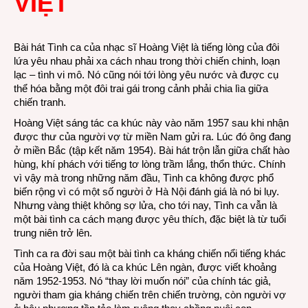
VIỆT
Bài hát Tình ca của nhạc sĩ Hoàng Việt là tiếng lòng của đôi
lứa yêu nhau phải xa cách nhau trong thời chiến chinh, loạn
lạc – tình vi mô. Nó cũng nói tới lòng yêu nước và được cụ
thể hóa bằng một đôi trai gái trong cảnh phải chia lìa giữa
chiến tranh.
Hoàng Việt sáng tác ca khúc này vào năm 1957 sau khi nhận
được thư của người vợ từ miền Nam gửi ra. Lúc đó ông đang
ở miền Bắc (tập kết năm 1954). Bài hát trộn lẫn giữa chất hào
hùng, khí phách với tiếng tơ lòng trầm lắng, thổn thức. Chính
vì vậy mà trong những năm đầu, Tình ca không được phổ
biến rộng vì có một số người ở Hà Nội đánh giá là nó bi lụy.
Nhưng vàng thiệt không sợ lửa, cho tới nay, Tình ca vẫn là
một bài tình ca cách mạng được yêu thích, đặc biệt là từ tuổi
trung niên trở lên.
Tình ca ra đời sau một bài tình ca kháng chiến nổi tiếng khác
của Hoàng Việt, đó là ca khúc Lên ngàn, được viết khoảng
năm 1952-1953. Nó “thay lời muốn nói” của chính tác giả,
người tham gia kháng chiến trên chiến trường, còn người vợ