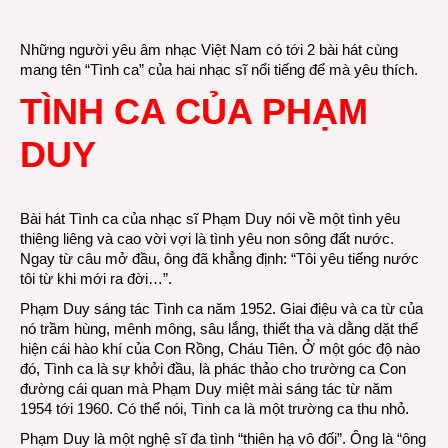
của
Phạ
Những người yêu âm nhạc Việt Nam có tới 2 bài hát cùng
Duy
mang tên “Tình ca” của hai nhạc sĩ nổi tiếng để mà yêu thích.
và
TÌNH CA CỦA PHẠM
Hoàn
Việt
DUY
Bài hát Tình ca của nhạc sĩ Phạm Duy nói về một tình yêu
thiêng liêng và cao vời vợi là tình yêu non sông đất nước.
Ngay từ câu mở đầu, ông đã khẳng định: “Tôi yêu tiếng nước
tôi từ khi mới ra đời…”.
Phạm Duy sáng tác Tình ca năm 1952. Giai điệu và ca từ của
nó trầm hùng, mênh mông, sâu lắng, thiết tha và dằng dặt thể
hiện cái hào khí của Con Rồng, Cháu Tiên. Ở một góc độ nào
đó, Tình ca là sự khởi đầu, là phác thảo cho trường ca Con
đường cái quan mà Phạm Duy miệt mài sáng tác từ năm
1954 tới 1960. Có thể nói, Tình ca là một trường ca thu nhỏ.
Phạm Duy là một nghệ sĩ đa tình “thiên hạ vô đối”. Ông là “ông