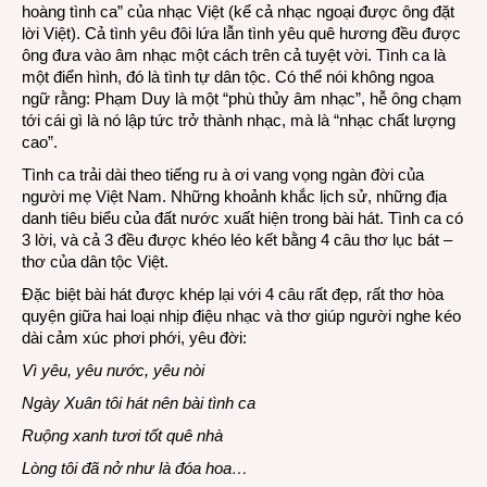
hoàng tình ca” của nhạc Việt (kể cả nhạc ngoại được ông đặt
lời Việt). Cả tình yêu đôi lứa lẫn tình yêu quê hương đều được
ông đưa vào âm nhạc một cách trên cả tuyệt vời. Tình ca là
một điển hình, đó là tình tự dân tộc. Có thể nói không ngoa
ngữ rằng: Phạm Duy là một “phù thủy âm nhạc”, hễ ông chạm
tới cái gì là nó lập tức trở thành nhạc, mà là “nhạc chất lượng
cao”.
Tình ca trải dài theo tiếng ru à ơi vang vọng ngàn đời của
người mẹ Việt Nam. Những khoảnh khắc lịch sử, những địa
danh tiêu biểu của đất nước xuất hiện trong bài hát. Tình ca có
3 lời, và cả 3 đều được
khéo léo kết bằng 4 câu thơ lục bát –
thơ của dân tộc Việt.
Đặc biệt bài hát được khép lại với 4 câu rất đẹp, rất thơ hòa
quyện giữa hai loại nhịp điệu nhạc và thơ giúp người nghe kéo
dài cảm xúc phơi phới, yêu đời:
Vì yêu, yêu nước, yêu nòi
Ngày Xuân tôi hát nên bài tình ca
Ruộng xanh tươi tốt quê nhà
Lòng tôi đã nở như là đóa hoa…