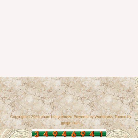
Copyright © 2026 phạm hồng phước. Powered by
Wordpress
, Theme by
gazpo.com
.