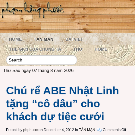
HOME
TẢN MẠN
BÀI VIẾT
THẾ GIỚI CỦA CHÚNG TA
THƠ
HOME
Thứ Sáu ngày 07 tháng 8 năm 2026
Chú rể ABE Nhật Linh
tặng “cô dâu” cho
khách dự tiệc cưới
on
Posted by
phphuoc
on December 4, 2012 in
TẢN MẠN
Comments Off