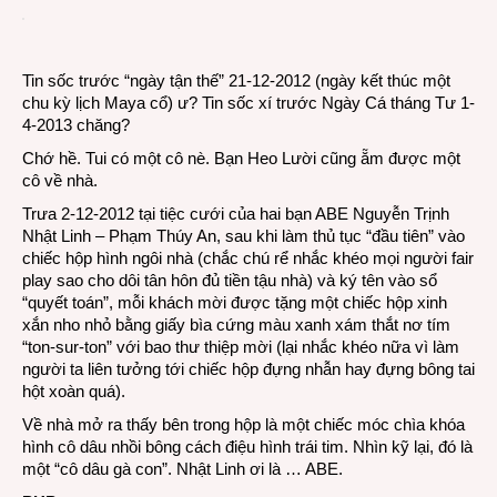
Chú
rể
ABE
Nhật
Tin sốc trước “ngày tận thế” 21-12-2012 (ngày kết thúc một
Linh
chu kỳ lịch Maya cổ) ư? Tin sốc xí trước Ngày Cá tháng Tư 1-
tặng
4-2013 chăng?
“cô
Chớ hề. Tui có một cô nè. Bạn Heo Lười cũng ẵm được một
dâu”
cô về nhà.
cho
khác
Trưa 2-12-2012 tại tiệc cưới của hai bạn ABE Nguyễn Trịnh
dự
Nhật Linh – Phạm Thúy An, sau khi làm thủ tục “đầu tiên” vào
tiệc
chiếc hộp hình ngôi nhà (chắc chú rể nhắc khéo mọi người fair
cưới
play sao cho dôi tân hôn đủ tiền tậu nhà) và ký tên vào sổ
“quyết toán”, mỗi khách mời được tặng một chiếc hộp xinh
xắn nho nhỏ bằng giấy bìa cứng màu xanh xám thắt nơ tím
“ton-sur-ton” với bao thư thiệp mời (lại nhắc khéo nữa vì làm
người ta liên tưởng tới chiếc hộp đựng nhẫn hay đựng bông tai
hột xoàn quá).
Về nhà mở ra thấy bên trong hộp là một chiếc móc chìa khóa
hình cô dâu nhồi bông cách điệu hình trái tim. Nhìn kỹ lại, đó là
một “cô dâu gà con”. Nhật Linh ơi là … ABE.