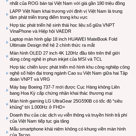
nhất của ROG bán tại Việt Nam với giá gần 180 triệu đồng
LAPP Việt Nam khai trương với định vị Việt Nam là trung
tâm phát triển trọng điểm trong khu vực
Hợp tác phát triển hệ sinh thái học liệu số giữa VNPT
VinaPhone và Hiệp hội VAEDR
Laptop màn hình gập 18 inch HUAWEI MateBook Fold
Ultimate Design thế hệ 2 chính thức ra mắt
Màn hình OLED 27 inch 4K 120Hz đầu tiên trên thế giới
dùng công nghệ in phun inkjet của MSI và TCL
Hợp tác chiến lược phát triển mô hình khu công nghiệp công
nghệ số hiện đại trong ngành Cao su Việt Nam giữa hai Tập
đoàn VNPT và VRG
Máy bay Boeing 737-7 mới được Cục Hàng không Liên
bang Hoa Kỳ cấp chứng nhận khai thác thương mại
Màn hình gaming LG UltraGear 25G590B có tốc độ “siêu
khủng” tới 1.000Hz ở FHD+
Doanh thu của các dịch vụ viễn thông và truyền hình trả phí
của Việt Nam tiếp tục gia tăng
Mẫu smartphone khái niệm không có khung viền màn hình
của Tecno