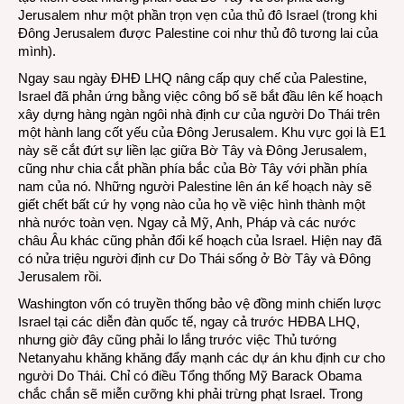
Jerusalem như một phần trọn vẹn của thủ đô Israel (trong khi
Đông Jerusalem được Palestine coi như thủ đô tương lai của
mình).
Ngay sau ngày ĐHĐ LHQ nâng cấp quy chế của Palestine,
Israel đã phản ứng bằng việc công bố sẽ bắt đầu lên kế hoạch
xây dựng hàng ngàn ngôi nhà định cư của người Do Thái trên
một hành lang cốt yếu của Đông Jerusalem. Khu vực gọi là E1
này sẽ cắt đứt sự liền lạc giữa Bờ Tây và Đông Jerusalem,
cũng như chia cắt phần phía bắc của Bờ Tây với phần phía
nam của nó. Những người Palestine lên án kế hoạch này sẽ
giết chết bất cứ hy vọng nào của họ về việc hình thành một
nhà nước toàn vẹn. Ngay cả Mỹ, Anh, Pháp và các nước
châu Âu khác cũng phản đối kế hoạch của Israel. Hiện nay đã
có nửa triệu người định cư Do Thái sống ở Bờ Tây và Đông
Jerusalem rồi.
Washington vốn có truyền thống bảo vệ đồng minh chiến lược
Israel tại các diễn đàn quốc tế, ngay cả trước HĐBA LHQ,
nhưng giờ đây cũng phải lo lắng trước việc Thủ tướng
Netanyahu khăng khăng đẩy mạnh các dự án khu định cư cho
người Do Thái. Chỉ có điều Tổng thống Mỹ Barack Obama
chắc chắn sẽ miễn cưỡng khi phải trừng phạt Israel. Trong