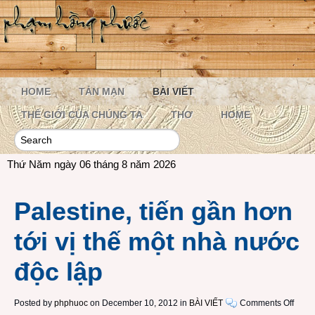
HOME
TẢN MẠN
BÀI VIẾT
THẾ GIỚI CỦA CHÚNG TA
THƠ
HOME
Thứ Năm ngày 06 tháng 8 năm 2026
Palestine, tiến gần hơn
tới vị thế một nhà nước
độc lập
on
Posted by
phphuoc
on December 10, 2012 in
BÀI VIẾT
Comments Off