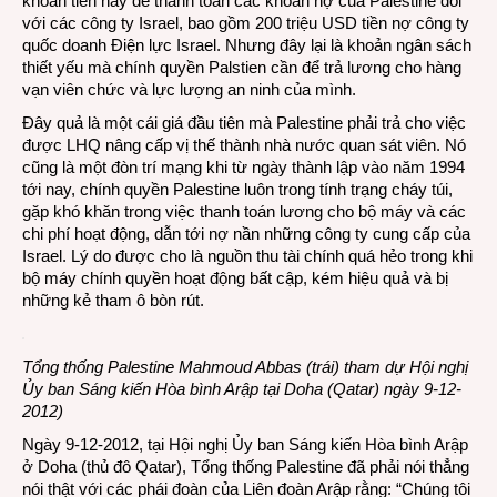
khoản tiền này để thanh toán các khoản nợ của Palestine đối
với các công ty Israel, bao gồm 200 triệu USD tiền nợ công ty
quốc doanh Điện lực Israel. Nhưng đây lại là khoản ngân sách
thiết yếu mà chính quyền Palstien cần để trả lương cho hàng
vạn viên chức và lực lượng an ninh của mình.
Đây quả là một cái giá đầu tiên mà Palestine phải trả cho việc
được LHQ nâng cấp vị thế thành nhà nước quan sát viên. Nó
cũng là một đòn trí mạng khi từ ngày thành lập vào năm 1994
tới nay, chính quyền Palestine luôn trong tính trạng cháy túi,
gặp khó khăn trong việc thanh toán lương cho bộ máy và các
chi phí hoạt động, dẫn tới nợ nần những công ty cung cấp của
Israel. Lý do được cho là nguồn thu tài chính quá hẻo trong khi
bộ máy chính quyền hoạt động bất cập, kém hiệu quả và bị
những kẻ tham ô bòn rút.
Tổng thống Palestine Mahmoud Abbas (trái) tham dự Hội nghị
Ủy ban Sáng kiến Hòa bình Arập tại Doha (Qatar) ngày 9-12-
2012)
Ngày 9-12-2012, tại Hội nghị Ủy ban Sáng kiến Hòa bình Arập
ở Doha (thủ đô Qatar), Tổng thống Palestine đã phải nói thẳng
nói thật với các phái đoàn của Liên đoàn Arập rằng: “Chúng tôi