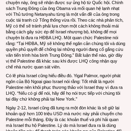
chuyện này, ông sẽ nhận được sự ủng hộ từ Quốc hội. Chính
sách Trung Đông của ông Obama và mối quan hệ lạnh nhạt
với Thủ tướng Netanyahu từng là một vấn đề của ông trong
cuộc tái tranh cử Tổng thống vừa rồi. Theo các nhà phân tích,
Mỹ có thể sẽ tránh phải lựa chọn một cách không thoải mái
bằng cách gây sức ép để Israel nhượng bộ, không để mọi
chuyện bị đưa ra HĐBA LHQ. Một quan chức Palestine nói
rằng: “Tại HĐBA, Mỹ sẽ không thể ngăn cản chúng tôi và dùng
quyền phủ quyết để chống lại những người đang cố gắng cứu
vãn tiến trình hòa bình Trung Đông.” Bất luận thế nào, giờ đây
vị thế Palestine đã khác sau khi được LHQ công nhận quy
chế nhà nước quan sát viên.
Có lẽ phía Israel cũng hiểu điều đó. Yigal Palmor, người phát
ngôn của Bộ Ngoại giao Israel nói rằng: Tốt nhất là người
Palestine nên khôi phục thương thảo với Israel thay vì đưa ra
LHQ. “Nếu có gì để nói, hãy để họ nói trực tiếp với chúng tôi
tại đây chứ không phải tại New York.”
Ngày 2-12, Israel cũng đã tung ra một đòn khác là sẽ giữ lại
khoản quỹ hơn 100 triệu USD mà nước này phải chuyển cho
Palestine mỗi tháng. Đây là các khoản thuế và phí hải quan
mà Israel thu hộ Palestine. Lý do mà Israel đưa ra là dùng