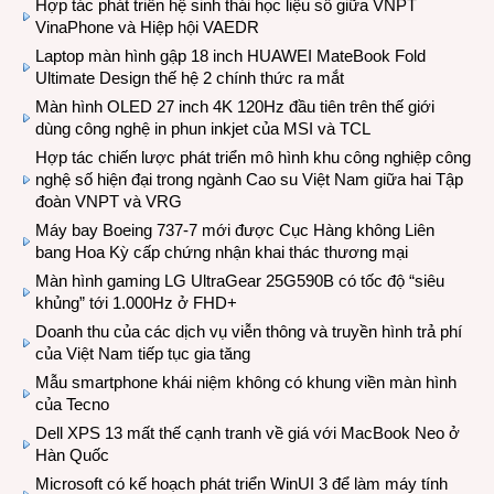
Hợp tác phát triển hệ sinh thái học liệu số giữa VNPT
VinaPhone và Hiệp hội VAEDR
Laptop màn hình gập 18 inch HUAWEI MateBook Fold
Ultimate Design thế hệ 2 chính thức ra mắt
Màn hình OLED 27 inch 4K 120Hz đầu tiên trên thế giới
dùng công nghệ in phun inkjet của MSI và TCL
Hợp tác chiến lược phát triển mô hình khu công nghiệp công
nghệ số hiện đại trong ngành Cao su Việt Nam giữa hai Tập
đoàn VNPT và VRG
Máy bay Boeing 737-7 mới được Cục Hàng không Liên
bang Hoa Kỳ cấp chứng nhận khai thác thương mại
Màn hình gaming LG UltraGear 25G590B có tốc độ “siêu
khủng” tới 1.000Hz ở FHD+
Doanh thu của các dịch vụ viễn thông và truyền hình trả phí
của Việt Nam tiếp tục gia tăng
Mẫu smartphone khái niệm không có khung viền màn hình
của Tecno
Dell XPS 13 mất thế cạnh tranh về giá với MacBook Neo ở
Hàn Quốc
Microsoft có kế hoạch phát triển WinUI 3 để làm máy tính