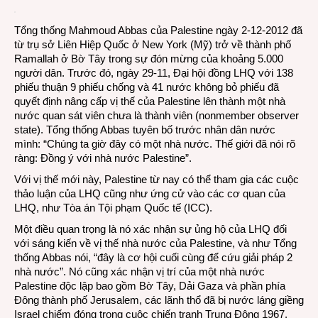
Pales
tiến
Tổng thống Mahmoud Abbas của Palestine ngày 2-12-2012 đã
gần
từ trụ sở Liên Hiệp Quốc ở New York (Mỹ) trở về thành phố
hơn
Ramallah ở Bờ Tây trong sự đón mừng của khoảng 5.000
tới
người dân. Trước đó, ngày 29-11, Đại hội đồng LHQ với 138
vị
phiếu thuận 9 phiếu chống và 41 nước không bỏ phiếu đã
thế
quyết định nâng cấp vị thế của Palestine lên thành một nhà
một
nước quan sát viên chưa là thành viên (nonmember observer
nhà
state). Tổng thống Abbas tuyên bố trước nhân dân nước
nước
mình: “Chúng ta giờ đây có một nhà nước. Thế giới đã nói rõ
độc
ràng: Đồng ý với nhà nước Palestine”.
lập
Với vị thế mới này, Palestine từ nay có thể tham gia các cuộc
thảo luận của LHQ cũng như ứng cử vào các cơ quan của
LHQ, như Tòa án Tội phạm Quốc tế (ICC).
Một điều quan trọng là nó xác nhận sự ủng hộ của LHQ đối
với sáng kiến về vị thế nhà nước của Palestine, và như Tổng
thống Abbas nói, “đây là cơ hội cuối cùng để cứu giải pháp 2
nhà nước”. Nó cũng xác nhận vị trí của một nhà nước
Palestine độc lập bao gồm Bờ Tây, Dải Gaza và phần phía
Đông thành phố Jerusalem, các lãnh thổ đã bị nước láng giềng
Israel chiếm đóng trong cuộc chiến tranh Trung Đông 1967.