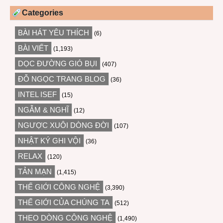
Categories
BÀI HÁT YÊU THÍCH
(6)
BÀI VIẾT
(1,193)
DỌC ĐƯỜNG GIÓ BỤI
(407)
ĐỖ NGỌC TRANG BLOG
(36)
INTEL ISEF
(15)
NGẪM & NGHĨ
(12)
NGƯỢC XUÔI DÒNG ĐỜI
(107)
NHẬT KÝ GHI VỘI
(36)
RELAX
(120)
TẢN MẠN
(1,415)
THẾ GIỚI CÔNG NGHỆ
(3,390)
THẾ GIỚI CỦA CHÚNG TA
(512)
THEO DÒNG CÔNG NGHỆ
(1,490)