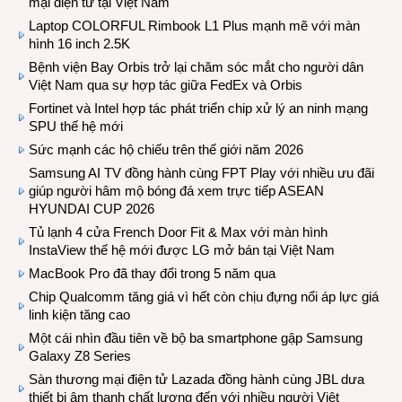
mại điện tử tại Việt Nam
Laptop COLORFUL Rimbook L1 Plus mạnh mẽ với màn
hình 16 inch 2.5K
Bệnh viện Bay Orbis trở lại chăm sóc mắt cho người dân
Việt Nam qua sự hợp tác giữa FedEx và Orbis
Fortinet và Intel hợp tác phát triển chip xử lý an ninh mạng
SPU thế hệ mới
Sức mạnh các hộ chiếu trên thế giới năm 2026
Samsung AI TV đồng hành cùng FPT Play với nhiều ưu đãi
giúp người hâm mộ bóng đá xem trực tiếp ASEAN
HYUNDAI CUP 2026
Tủ lạnh 4 cửa French Door Fit & Max với màn hình
InstaView thế hệ mới được LG mở bán tại Việt Nam
MacBook Pro đã thay đổi trong 5 năm qua
Chip Qualcomm tăng giá vì hết còn chịu đựng nổi áp lực giá
linh kiện tăng cao
Một cái nhìn đầu tiên về bộ ba smartphone gập Samsung
Galaxy Z8 Series
Sàn thương mại điện tử Lazada đồng hành cùng JBL dưa
thiết bị âm thanh chất lượng đến với nhiều người Việt