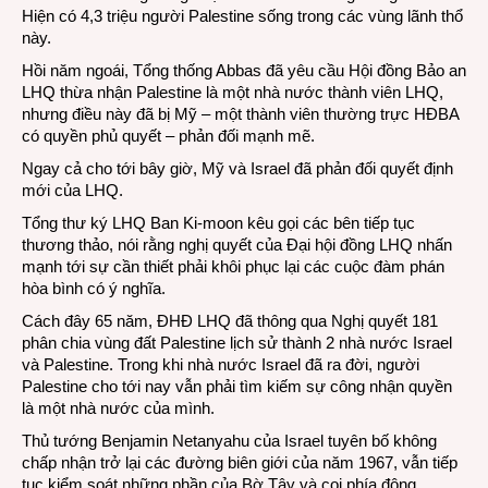
Hiện có 4,3 triệu người Palestine sống trong các vùng lãnh thổ
này.
Hồi năm ngoái, Tổng thống Abbas đã yêu cầu Hội đồng Bảo an
LHQ thừa nhận Palestine là một nhà nước thành viên LHQ,
nhưng điều này đã bị Mỹ – một thành viên thường trực HĐBA
có quyền phủ quyết – phản đối mạnh mẽ.
Ngay cả cho tới bây giờ, Mỹ và Israel đã phản đối quyết định
mới của LHQ.
Tổng thư ký LHQ Ban Ki-moon kêu gọi các bên tiếp tục
thương thảo, nói rằng nghị quyết của Đại hội đồng LHQ nhấn
mạnh tới sự cần thiết phải khôi phục lại các cuộc đàm phán
hòa bình có ý nghĩa.
Cách đây 65 năm, ĐHĐ LHQ đã thông qua Nghị quyết 181
phân chia vùng đất Palestine lịch sử thành 2 nhà nước Israel
và Palestine. Trong khi nhà nước Israel đã ra đời, người
Palestine cho tới nay vẫn phải tìm kiếm sự công nhận quyền
là một nhà nước của mình.
Thủ tướng Benjamin Netanyahu của Israel tuyên bố không
chấp nhận trở lại các đường biên giới của năm 1967, vẫn tiếp
tục kiểm soát những phần của Bờ Tây và coi phía đông