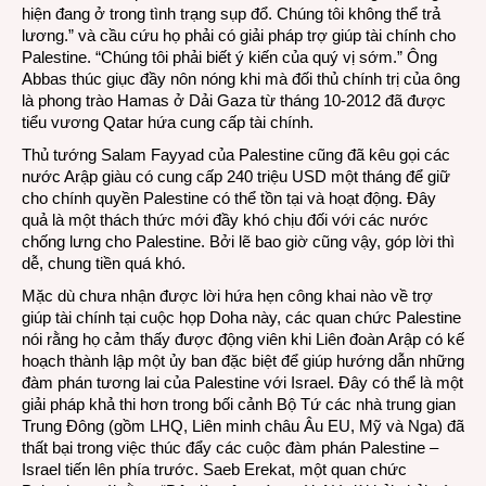
hiện đang ở trong tình trạng sụp đổ. Chúng tôi không thể trả
lương.” và cầu cứu họ phải có giải pháp trợ giúp tài chính cho
Palestine. “Chúng tôi phải biết ý kiến của quý vị sớm.” Ông
Abbas thúc giục đầy nôn nóng khi mà đối thủ chính trị của ông
là phong trào Hamas ở Dải Gaza từ tháng 10-2012 đã được
tiểu vương Qatar hứa cung cấp tài chính.
Thủ tướng Salam Fayyad của Palestine cũng đã kêu gọi các
nước Arập giàu có cung cấp 240 triệu USD một tháng để giữ
cho chính quyền Palestine có thể tồn tại và hoạt động. Đây
quả là một thách thức mới đầy khó chịu đối với các nước
chống lưng cho Palestine. Bởi lẽ bao giờ cũng vậy, góp lời thì
dễ, chung tiền quá khó.
Mặc dù chưa nhận được lời hứa hẹn công khai nào về trợ
giúp tài chính tại cuộc họp Doha này, các quan chức Palestine
nói rằng họ cảm thấy được động viên khi Liên đoàn Arập có kế
hoạch thành lập một ủy ban đặc biệt để giúp hướng dẫn những
đàm phán tương lai của Palestine với Israel. Đây có thể là một
giải pháp khả thi hơn trong bối cảnh Bộ Tứ các nhà trung gian
Trung Đông (gồm LHQ, Liên minh châu Âu EU, Mỹ và Nga) đã
thất bại trong việc thúc đẩy các cuộc đàm phán Palestine –
Israel tiến lên phía trước. Saeb Erekat, một quan chức