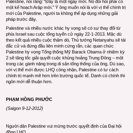
Palestine, nói rằng: “Đây là một ngày mới. Nó đòi hỏi phải có
một kế hoạch Arập mới.” Ý ông muốn nói là với vị thế chính trị
mới của Palestine, người ta không thể áp dụng những giải
pháp trước đây.
Palestine và nhiều nước khác hy vọng sẽ có sự thay đổi từ
phía Israel sau cuộc tổng tuyển cử ngày 22-1-2013. Mặc dù
theo kết quả nhiều cuộc thăm dò, Thủ tướng Netanyahu sẽ tái
đắc cử và đứng đầu liên minh cứng rắn, các quan chức
Palestine hy vọng Tổng thống Mỹ Barack Obama ở nhiệm kỳ
2 sẽ tăng tốc giải quyết cuộc khủng hoảng Trung Đông – một
trong các gánh nặng trong di sản tổng thống của ông. Dù sao,
với vị thế mới được LHQ công nhận, Palestine có tư cách
chính trị mạnh mẽ hơn trên trường quốc tế. Danh có chính thì
ngôn mới dễ thuận hơn.
PHẠM HỒNG PHƯỚC
(Saigon 9-12-2012)
Người dân Palestine vui mừng trước quyết định của Đại hội
đồng LHQ.