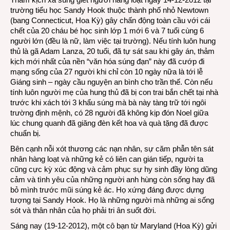
trường tiểu học Sandy Hook thuộc thành phố nhỏ Newtown
anh
(bang Connecticut, Hoa Kỳ) gây chấn động toàn cầu với cái
hùng
chết của 20 cháu bé học sinh lớp 1 mới 6 và 7 tuổi cùng 6
Sand
người lớn (đều là nữ, làm việc tại trường). Nếu tính luôn hung
Hook
thủ là gã Adam Lanza, 20 tuổi, đã tự sát sau khi gây án, thảm
kịch mới nhất của nền “văn hóa súng đạn” này đã cướp đi
mạng sống của 27 người khi chỉ còn 10 ngày nữa là tới lễ
Giáng sinh – ngày cầu nguyện an bình cho trần thế. Còn nếu
tính luôn người mẹ của hung thủ đã bị con trai bắn chết tại nhà
trước khi xách tới 3 khẩu súng mà bà này tàng trữ tới ngôi
trường định mệnh, có 28 người đã không kịp đón Noel giữa
lúc chung quanh đã giăng đèn kết hoa và quà tặng đã được
chuẩn bị.
Bên cạnh nỗi xót thương các nạn nhân, sự căm phẫn tên sát
nhân hàng loạt và những kẻ có liên can gián tiếp, người ta
cũng cực kỳ xúc động và cảm phục sự hy sinh đầy lòng dũng
cảm và tình yêu của những người anh hùng còn sống hay đã
bỏ mình trước mũi súng kẻ ác. Họ xứng đáng được dựng
tượng tại Sandy Hook. Họ là những người mà những ai sống
sót và thân nhân của họ phải tri ân suốt đời.
Sáng nay (19-12-2012), một cô bạn từ Maryland (Hoa Kỳ) gửi