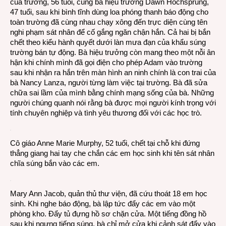
của trường, 56 tuổi, cùng bà hiệu trưởng Dawn Hochsprung,
47 tuổi, sau khi bình tĩnh dùng loa phóng thanh báo động cho
toàn trường đã cùng nhau chạy xông đến trực diện cùng tên
nghi phạm sát nhân để cố gắng ngăn chận hắn. Cả hai bị bắn
chết theo kiểu hành quyết dưới làn mưa đạn của khẩu súng
trường bán tự động. Bà hiệu trưởng còn mang theo một nỗi ân
hận khi chính mình đã gọi điện cho phép Adam vào trường
sau khi nhận ra hắn trên màn hình an ninh chính là con trai của
bà Nancy Lanza, người từng làm việc tại trường. Bà đã sửa
chữa sai lầm của mình bằng chính mạng sống của bà. Những
người chúng quanh nói rằng bà được mọi người kính trọng với
tính chuyên nghiệp và tình yêu thương đối với các học trò.
Cô giáo Anne Marie Murphy, 52 tuổi, chết tại chỗ khi đứng
thẳng giang hai tay che chắn các em học sinh khi tên sát nhân
chĩa súng bắn vào các em.
Mary Ann Jacob, quản thủ thư viện, đã cứu thoát 18 em học
sinh. Khi nghe báo động, bà lập tức đẩy các em vào một
phòng kho. Đẩy tủ đựng hồ sơ chặn cửa. Một tiếng đồng hồ
sau khi ngưng tiếng súng, bà chỉ mở cửa khi cảnh sát đẩy vào