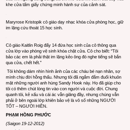
khe cửa tấm giấy chứng minh hành sự của cảnh sát.
Maryrose Kristopik cô giáo dạy nhạc khóa cửa phòng học, giữ
im lặng cứu thoát 15 học sinh.
Cô giáo Kaitlin Roig đẩy 14 đứa học sinh của cô thông qua
cửa lớp vào phòng vệ sinh khóa chặt cửa. Cô cho biết: “Tôi
bảo các em là phải thật im lặng kẻo ông đó nghe tiếng sẽ bắn
qua cửa, chết hết.”
Tôi không dám nhìn hình ảnh của các cháu bé nạn nhân, sợ
mình chịu đời hỗng thấu. Nhưng tôi đã ngắm đắm đuối khuôn
mặt những người anh hùng Sandy Hook này. Họ đã giúp cho
tôi có thêm chút lòng tin vào con người và cuộc đời. Chung
quanh tôi, kẻ xấu và cái ác vẫn giăng đầy, nhưng chúng vẫn
phải ở bên ngoài lớp khiên bảo vệ là vô số những NGƯỜI
TỐT – NGƯỜI HIỀN.
PHẠM HỒNG PHƯỚC
(Saigon 19-12-2012)