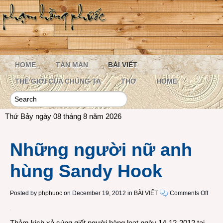
HOME
TẢN MẠN
BÀI VIẾT
THẾ GIỚI CỦA CHÚNG TA
THƠ
HOME
Thứ Bảy ngày 08 tháng 8 năm 2026
Những người nữ anh
hùng Sandy Hook
on
Posted by
phphuoc
on December 19, 2012 in
BÀI VIẾT
Comments Off
Nhữn
ngườ
Thảm kịch xả súng giết người hàng loạt ngày 14-12-2012 tại
nữ