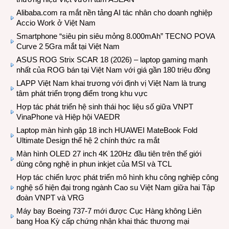
Alibaba.com ra mắt nền tảng AI tác nhân cho doanh nghiệp
Accio Work ở Việt Nam
Smartphone “siêu pin siêu mỏng 8.000mAh” TECNO POVA
Curve 2 5Gra mắt tại Việt Nam
ASUS ROG Strix SCAR 18 (2026) – laptop gaming mạnh
nhất của ROG bán tại Việt Nam với giá gần 180 triệu đồng
LAPP Việt Nam khai trương với định vị Việt Nam là trung
tâm phát triển trọng điểm trong khu vực
Hợp tác phát triển hệ sinh thái học liệu số giữa VNPT
VinaPhone và Hiệp hội VAEDR
Laptop màn hình gập 18 inch HUAWEI MateBook Fold
Ultimate Design thế hệ 2 chính thức ra mắt
Màn hình OLED 27 inch 4K 120Hz đầu tiên trên thế giới
dùng công nghệ in phun inkjet của MSI và TCL
Hợp tác chiến lược phát triển mô hình khu công nghiệp công
nghệ số hiện đại trong ngành Cao su Việt Nam giữa hai Tập
đoàn VNPT và VRG
Máy bay Boeing 737-7 mới được Cục Hàng không Liên
bang Hoa Kỳ cấp chứng nhận khai thác thương mại