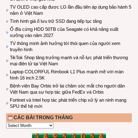
TV OLED cao cấp được LG lần đầu tiên áp dụng bảo hành 5
năm ở Việt Nam
Tình hình giá ổ lưu trữ SSD đang tiếp tục tăng
Ổ đĩa cứng HDD 50TB của Seagate có khả năng xuất
xưởng vào năm 2027
TV thông minh ảnh hưởng tới thói quen của người xem
truyền hình
TikTok Shop tăng trưởng mạnh và nỗ lực phát triển thương
mại điện tử tại Việt Nam
Laptop COLORFUL Rimbook L1 Plus mạnh mẽ với màn
hình 16 inch 2.5K
Bệnh viện Bay Orbis trở lại chăm sóc mắt cho người dân
Việt Nam qua sự hợp tác giữa FedEx và Orbis
Fortinet và Intel hợp tác phát triển chip xử lý an ninh mạng
SPU thế hệ mới
CÁC BÀI TRONG THÁNG
CÁC
BÀI
TRONG