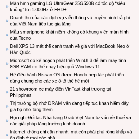
Màn hình gaming LG UltraGear 25G590B có tốc độ “siêu
khủng” tới 1.000Hz ở FHD+
Doanh thu của các dịch vụ viễn thông và truyền hình trả phí
của Việt Nam tiếp tục gia tăng
Mẫu smartphone khái niệm không có khung viền màn hình
của Tecno
Dell XPS 13 mất thế cạnh tranh về giá với MacBook Neo ở
Hàn Quốc
Microsoft có kế hoạch phát triển WinUI 3 để làm máy tính
8GB RAM có thể chạy hiệu quả Windows 11
Hệ điều hành Nissan OS được Honda hợp tác phát triển
dùng chung cho các xe ô-tô thế hệ mới
21 showroom xe máy điện VinFast khai trương tại
Philippines
Thị trường bộ nhớ DRAM vẫn đang tiếp tục khan hiếm đẩy
giá bộ nhớ tăng thêm
Hội nghị Đối tác Nhà hàng Grab Việt Nam tư vấn về thuế và
các giải pháp tăng trưởng kinh doanh
Internet không chỉ cần nhanh, mà còn phải phủ rộng khắp và
ổn định ở mọi góc nhà