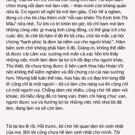
chìm trong nỗi đam mê làm việc – thân mình còn không quản
nữa là. Có người sẽ nghĩ tôi mê làm giàu. Chớ hề à nghen,
đừng có cho tôi chịu thêm một “nỗi oan khiên Thị Kính tính Thị
Mầu” nữa nhé. Từ khi có trí khôn tới giờ, tôi chỉ ham mê làm
những công việc gì mang tính cộng đồng, có thể giúp ích cho
cuộc đời. Ai chê tôi hâm tỉ độ thì tôi chịu, chớ tôi mắc cái hội
chứng “hạnh phúc là đem lại niềm vui cho người khác”. Hâm
bẩm sinh chớ không phải hâm tỉ độ. Giàng ơi, không thể diễn
tả được cái cảm xúc sướng mê mẩn cả xác hồn khi thấy
những việc mình làm đem lại lợi ích tốt đẹp cho người khác.
Thú thiệt, tôi chưa từng được ở bên cạnh Hoa hậu Hoàn Vũ
nên không thể kiểm nghiệm và đối chứng coi cái nào sướng
hơn. Nhưng bất luận thế nào, hoa hậu dù có đẹp trời long đất
lở cũng chỉ là một người – tôi có làm cho nàng vui thì cũng chỉ
có một người vui. Chẳng dám nói nhiều, cũng chớ hề dám nói
khoác, tôi hiểu rằng đã có hàng vạn, thậm chí hàng chục vạn,
người được vui và hưởng lợi từ những việc nhỏ nhoi tôi đã
làm, đang làm và sẽ còn làm.
Tôi lại leo lề rồi. Hồi trước, tôi chớ hề quan tâm tới sinh nhật
của mẹ. Bởi tôi cũng chưa hề làm sinh nhật cho mình. Tôi