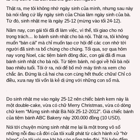
Mẹ
Thật ra, mẹ tôi không nhớ ngày sinh của mình, nhưng sau này
bà nói rằng cứ lấy ngày sinh của Chúa làm ngày sinh của bà.
Từ đó, sinh nhật mẹ là ngày 25-12 (mừng vào tối 24-12).
Năm nay, con gái tôi đã đi làm việc, vì thế, tôi giao cho nó
trọng trách… lo bánh sinh nhật cho bà nội. Thật ra, tôi không
muốn “bán cái” mà chỉ muốn tạo cơ hội để các con nhớ tới
người đã sinh ra bố chúng cho chúng. Tối qua, sợ qua hôm
nay vọng Noel, các tiệm bánh đông đúc, con gái đã đi mua
bánh sinh nhật cho bà nội. Từ tiệm bánh, nó gọi về hỏi bà nội
bao nhiêu tuổi. Tôi ớ ra, nói để bố mở máy tính ra xem cho
chắc ăn. Đứng là cả hai cha con cùng hết thuốc chữa! Chỉ có
điều, xưa nay tôi vốn là kẻ dị ứng với những con số mà.
Do sinh nhật mẹ vào ngày 25-12 nên chiếc bánh kem này là
một double-cake, vừa có chữ Merry Christmas, vừa có dòng
chữ kem “Mừng sinh nhật Bà Nội 25-12-2012”. Giá chiếc bánh
của tiệm bánh ABC Bakery này 200.000 đồng (10 USD).
Nói tới chuyện mừng sinh nhật mẹ lại là một trong vô số
những nỗi đau cả đời của tôi xuất phát từ cách hành xử “hờ
hững” của tôi với mẹ khi bà còn sống trên đời. Tôi luôn đắm