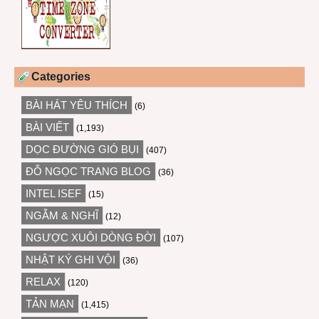
Categories
BÀI HÁT YÊU THÍCH
(6)
BÀI VIẾT
(1,193)
DỌC ĐƯỜNG GIÓ BỤI
(407)
ĐỖ NGỌC TRANG BLOG
(36)
INTEL ISEF
(15)
NGẪM & NGHĨ
(12)
NGƯỢC XUÔI DÒNG ĐỜI
(107)
NHẬT KÝ GHI VỘI
(36)
RELAX
(120)
TẢN MẠN
(1,415)