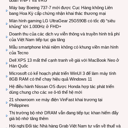
đoàn VNPT và VRG
Máy bay Boeing 737-7 mới được Cục Hàng không Liên
bang Hoa Kỳ cấp chứng nhận khai thác thương mại
Màn hình gaming LG UltraGear 25G590B có tốc độ “siêu
khủng” tới 1.000Hz ở FHD+
Doanh thu của các dịch vụ viễn thông và truyền hình trả phí
của Việt Nam tiếp tục gia tăng
Mẫu smartphone khái niệm không có khung viền màn hình
của Tecno
Dell XPS 13 mất thế cạnh tranh về giá với MacBook Neo ở
Hàn Quốc
Microsoft có kế hoạch phát triển WinUI 3 để làm máy tính
8GB RAM có thể chạy hiệu quả Windows 11
Hệ điều hành Nissan OS được Honda hợp tác phát triển
dùng chung cho các xe ô-tô thế hệ mới
21 showroom xe máy điện VinFast khai trương tại
Philippines
Thị trường bộ nhớ DRAM vẫn đang tiếp tục khan hiếm đẩy
giá bộ nhớ tăng thêm
Hội nghị Đối tác Nhà hàng Grab Việt Nam tư vấn về thuế và