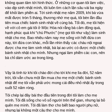
không quan tâm tới hình thức. Ở những cơ quan tôi làm việc,
vào dịp sinh nhật mình, tôi luôn tìm cách lặn sâu vài ba ngày
để khỏi làm phiền ai. Tới sinh nhật mẹ năm 2009, khi bà vừa
mất được tròn 5 tháng, thương nhớ mẹ quá, tôi bèn lần đầu
tiên mua chiếc bánh sinh nhật về cúng bà. Tối đó, mẹ tôi hiện
về với cô em gái tôi ở Mộc Hóa nói rằng bà cảm động quá,
hạnh phúc quá khi “chú Phước” (mẹ gọi tôi như vậy) làm sinh
nhật cho mẹ. Bao nhiêu năm nay mẹ sống với hết đứa con
này, tới đứa con khác, mỗi lần nhìn thấy các cháu nội ngoại
được cha mẹ làm sinh nhật, bà lại ao ước có được một chiếc
bánh sinh nhật cho mình. Nhưng ngại làm phiền các con, nên
bà chỉ dám ước ao trong lòng.
Vậy là tính từ khi tôi chào đời cho tới khi mẹ lìa đời, 52 năm
trời, tôi vẫn chưa một lần mua cho mẹ một chiếc bánh sinh
nhật để mẹ tôi vẫn phải ước mong cái điều nhỏ nhặt ấy trong
suốt 52 năm ròng.
Tôi chép lại đây bài thơ đầu tiên trong đời tôi làm cho mẹ
mình. Tôi đã sống cho vô số người trên thế gian, nhưng lại bỏ
quên mẹ mình. Tôi đã làm thơ cho biết bao người phụ nữ,
nhưng lại không một câu thơ cho mẹ mình.