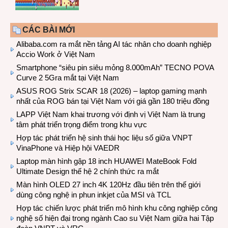
CÁC BÀI MỚI
Alibaba.com ra mắt nền tảng AI tác nhân cho doanh nghiệp
Accio Work ở Việt Nam
Smartphone “siêu pin siêu mỏng 8.000mAh” TECNO POVA
Curve 2 5Gra mắt tại Việt Nam
ASUS ROG Strix SCAR 18 (2026) – laptop gaming mạnh
nhất của ROG bán tại Việt Nam với giá gần 180 triệu đồng
LAPP Việt Nam khai trương với định vị Việt Nam là trung
tâm phát triển trọng điểm trong khu vực
Hợp tác phát triển hệ sinh thái học liệu số giữa VNPT
VinaPhone và Hiệp hội VAEDR
Laptop màn hình gập 18 inch HUAWEI MateBook Fold
Ultimate Design thế hệ 2 chính thức ra mắt
Màn hình OLED 27 inch 4K 120Hz đầu tiên trên thế giới
dùng công nghệ in phun inkjet của MSI và TCL
Hợp tác chiến lược phát triển mô hình khu công nghiệp công
nghệ số hiện đại trong ngành Cao su Việt Nam giữa hai Tập