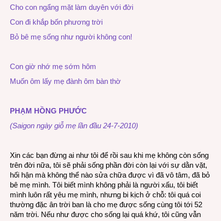
Cho con ngẩng mặt làm duyên với đời
Con đi khắp bốn phương trời
Bỏ bê mẹ sống như người không con!
Con giờ nhớ mẹ sớm hôm
Muốn ôm lấy mẹ đành ôm bàn thờ
PHẠM HỒNG PHƯỚC
(Saigon ngày giỗ mẹ lần đầu 24-7-2010)
Xin các bạn đừng ai như tôi để rồi sau khi mẹ không còn sống
trên đời nữa, tôi sẽ phải sống phần đời còn lại với sự dằn vặt,
hối hận mà không thể nào sửa chữa được vì đã vô tâm, đã bỏ
bê mẹ mình. Tôi biết mình không phải là người xấu, tôi biết
mình luôn rất yêu mẹ mình, nhưng bi kịch ở chỗ: tôi quá coi
thường đặc ân trời ban là cho mẹ được sống cùng tôi tới 52
năm trời. Nếu như được cho sống lại quá khứ, tôi cũng vẫn