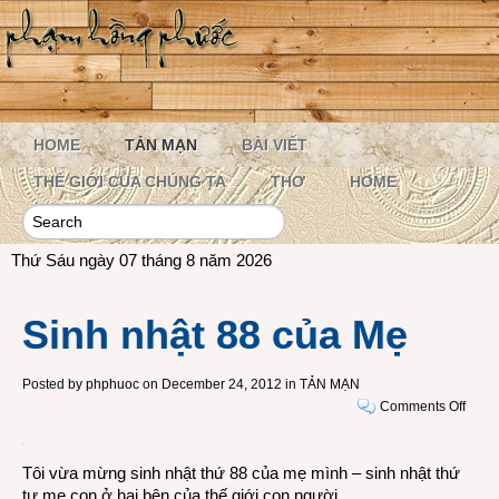
HOME
TẢN MẠN
BÀI VIẾT
THẾ GIỚI CỦA CHÚNG TA
THƠ
HOME
Thứ Sáu ngày 07 tháng 8 năm 2026
Sinh nhật 88 của Mẹ
Posted by
phphuoc
on December 24, 2012 in
TẢN MẠN
on
Comments Off
Sinh
nhật
Tôi vừa mừng sinh nhật thứ 88 của mẹ mình – sinh nhật thứ
88
tư mẹ con ở hai bên của thế giới con người.
của