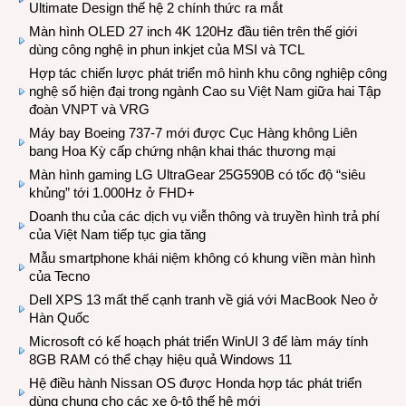
Ultimate Design thế hệ 2 chính thức ra mắt
Màn hình OLED 27 inch 4K 120Hz đầu tiên trên thế giới
dùng công nghệ in phun inkjet của MSI và TCL
Hợp tác chiến lược phát triển mô hình khu công nghiệp công
nghệ số hiện đại trong ngành Cao su Việt Nam giữa hai Tập
đoàn VNPT và VRG
Máy bay Boeing 737-7 mới được Cục Hàng không Liên
bang Hoa Kỳ cấp chứng nhận khai thác thương mại
Màn hình gaming LG UltraGear 25G590B có tốc độ “siêu
khủng” tới 1.000Hz ở FHD+
Doanh thu của các dịch vụ viễn thông và truyền hình trả phí
của Việt Nam tiếp tục gia tăng
Mẫu smartphone khái niệm không có khung viền màn hình
của Tecno
Dell XPS 13 mất thế cạnh tranh về giá với MacBook Neo ở
Hàn Quốc
Microsoft có kế hoạch phát triển WinUI 3 để làm máy tính
8GB RAM có thể chạy hiệu quả Windows 11
Hệ điều hành Nissan OS được Honda hợp tác phát triển
dùng chung cho các xe ô-tô thế hệ mới