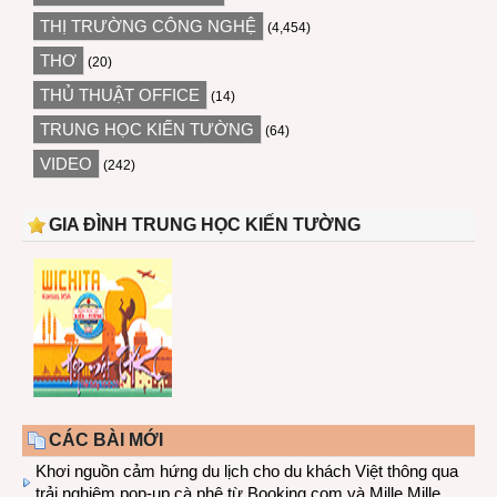
THỊ TRƯỜNG CÔNG NGHỆ
(4,454)
THƠ
(20)
THỦ THUẬT OFFICE
(14)
TRUNG HỌC KIẾN TƯỜNG
(64)
VIDEO
(242)
GIA ĐÌNH TRUNG HỌC KIẾN TƯỜNG
CÁC BÀI MỚI
Khơi nguồn cảm hứng du lịch cho du khách Việt thông qua
trải nghiệm pop-up cà phê từ Booking.com và Mille Mille