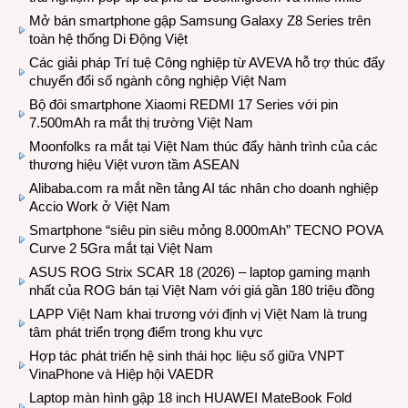
Mở bán smartphone gập Samsung Galaxy Z8 Series trên
toàn hệ thống Di Động Việt
Các giải pháp Trí tuệ Công nghiệp từ AVEVA hỗ trợ thúc đẩy
chuyển đổi số ngành công nghiệp Việt Nam
Bộ đôi smartphone Xiaomi REDMI 17 Series với pin
7.500mAh ra mắt thị trường Việt Nam
Moonfolks ra mắt tại Việt Nam thúc đẩy hành trình của các
thương hiệu Việt vươn tầm ASEAN
Alibaba.com ra mắt nền tảng AI tác nhân cho doanh nghiệp
Accio Work ở Việt Nam
Smartphone “siêu pin siêu mỏng 8.000mAh” TECNO POVA
Curve 2 5Gra mắt tại Việt Nam
ASUS ROG Strix SCAR 18 (2026) – laptop gaming mạnh
nhất của ROG bán tại Việt Nam với giá gần 180 triệu đồng
LAPP Việt Nam khai trương với định vị Việt Nam là trung
tâm phát triển trọng điểm trong khu vực
Hợp tác phát triển hệ sinh thái học liệu số giữa VNPT
VinaPhone và Hiệp hội VAEDR
Laptop màn hình gập 18 inch HUAWEI MateBook Fold