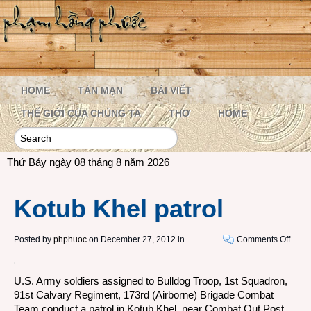
HOME
TẢN MẠN
BÀI VIẾT
THẾ GIỚI CỦA CHÚNG TA
THƠ
HOME
Thứ Bảy ngày 08 tháng 8 năm 2026
Kotub Khel patrol
on
Posted by
phphuoc
on December 27, 2012 in
Comments Off
Kotu
Khel
U.S. Army soldiers assigned to Bulldog Troop, 1st Squadron,
patrol
91st Calvary Regiment, 173rd (Airborne) Brigade Combat
Team conduct a patrol in Kotub Khel, near Combat Out Post