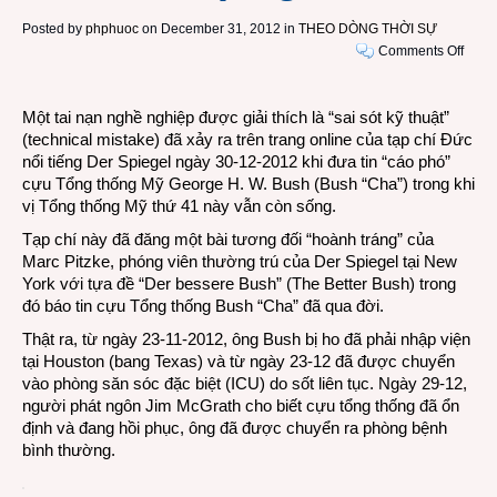
Posted by
phphuoc
on December 31, 2012 in
THEO DÒNG THỜI SỰ
on
Comments Off
Cựu
Tổng
Một tai nạn nghề nghiệp được giải thích là “sai sót kỹ thuật”
thống
(technical mistake) đã xảy ra trên trang online của tạp chí Đức
Mỹ
nổi tiếng Der Spiegel ngày 30-12-2012 khi đưa tin “cáo phó”
Geor
cựu Tổng thống Mỹ George H. W. Bush (Bush “Cha”) trong khi
H.
vị Tổng thống Mỹ thứ 41 này vẫn còn sống.
W.
Bush
Tạp chí này đã đăng một bài tương đối “hoành tráng” của
“chết”
Marc Pitzke, phóng viên thường trú của Der Spiegel tại New
trên
York với tựa đề “Der bessere Bush” (The Better Bush) trong
tạp
đó báo tin cựu Tổng thống Bush “Cha” đã qua đời.
chí
Thật ra, từ ngày 23-11-2012, ông Bush bị ho đã phải nhập viện
Đức
tại Houston (bang Texas) và từ ngày 23-12 đã được chuyển
Der
vào phòng săn sóc đặc biệt (ICU) do sốt liên tục. Ngày 29-12,
Spieg
người phát ngôn Jim McGrath cho biết cựu tổng thống đã ổn
định và đang hồi phục, ông đã được chuyển ra phòng bệnh
bình thường.