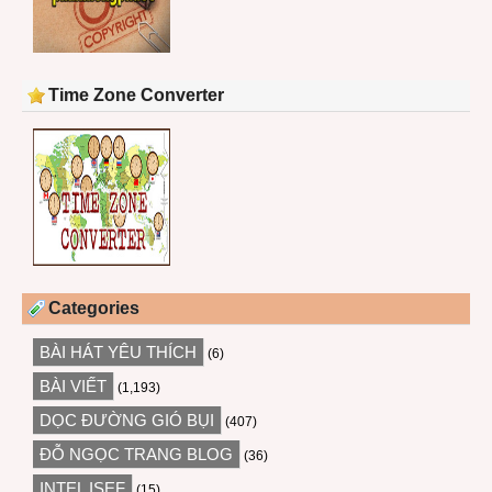
Time Zone Converter
Categories
BÀI HÁT YÊU THÍCH
(6)
BÀI VIẾT
(1,193)
DỌC ĐƯỜNG GIÓ BỤI
(407)
ĐỖ NGỌC TRANG BLOG
(36)
INTEL ISEF
(15)