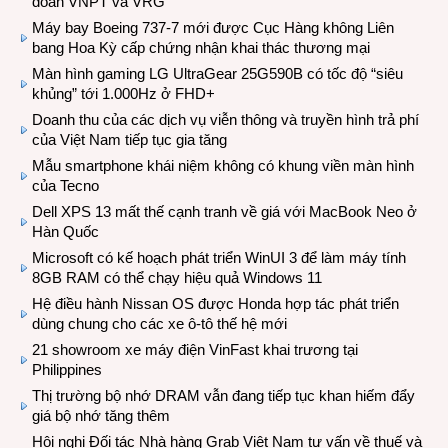
đoàn VNPT và VRG
Máy bay Boeing 737-7 mới được Cục Hàng không Liên
bang Hoa Kỳ cấp chứng nhận khai thác thương mại
Màn hình gaming LG UltraGear 25G590B có tốc độ “siêu
khủng” tới 1.000Hz ở FHD+
Doanh thu của các dịch vụ viễn thông và truyền hình trả phí
của Việt Nam tiếp tục gia tăng
Mẫu smartphone khái niệm không có khung viền màn hình
của Tecno
Dell XPS 13 mất thế cạnh tranh về giá với MacBook Neo ở
Hàn Quốc
Microsoft có kế hoạch phát triển WinUI 3 để làm máy tính
8GB RAM có thể chạy hiệu quả Windows 11
Hệ điều hành Nissan OS được Honda hợp tác phát triển
dùng chung cho các xe ô-tô thế hệ mới
21 showroom xe máy điện VinFast khai trương tại
Philippines
Thị trường bộ nhớ DRAM vẫn đang tiếp tục khan hiếm đẩy
giá bộ nhớ tăng thêm
Hội nghị Đối tác Nhà hàng Grab Việt Nam tư vấn về thuế và