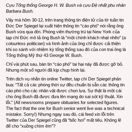
Cựu Tổng thống George H. W. Bush và cựu Đệ nhất phu nhân
Barbara Bush.
Vậy mà hôm 30-12, trên trang thông tin điện tử của tờ tuần tin
Đức Der Spiegel lại xuất hiện thông tin “cáo phó” nói rằng ông
Bush vừa qua đời. Phóng viên thường trú tại New York của
tạp chí Đức mô tả ông Bush là “một chính khách nhạt nhẽo” (a
colourless politician) và hình ảnh của ông chỉ được cải thiện
khi so sánh với nhiệm kỳ tổng thống sau đó của con trai ông là
Tổng thống Mỹ thứ 43 George W. Bush.
Chỉ vài phút sau, bàn tin “cáo phó” tai hại này đã được gỡ bỏ.
Nhưng một số người đã kịp chụp hình lại.
Trên dịch vụ nhắn tin online Twitter, tạp chí Der Spiegel phân
bua: “Tất cả các phòng thời sự đều chuẩn bị sẵn các thông tin
cáo phó cho các nhân vật được chọn lựa. Sự thật là một cái
cho ông Bush đã được đưa lên mạng do sai sót kỹ thuật. Xin
lỗi.” (All newsrooms prepare obituaries for selected figures.
The fact that the one for Bush senior went live was a technical
mistake. Sorry!) Nhưng ngay sau đó, cái feed xin lỗi trên
Twitter của Der Spiegel cũng đã “bốc hơi” mất tiêu. Không lẽ
để cho “xuồng chìm êm”?