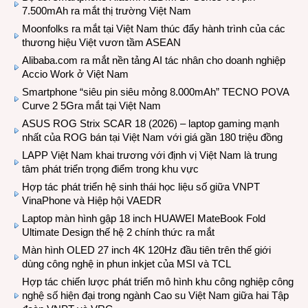
7.500mAh ra mắt thị trường Việt Nam
Moonfolks ra mắt tại Việt Nam thúc đẩy hành trình của các
thương hiệu Việt vươn tầm ASEAN
Alibaba.com ra mắt nền tảng AI tác nhân cho doanh nghiệp
Accio Work ở Việt Nam
Smartphone “siêu pin siêu mỏng 8.000mAh” TECNO POVA
Curve 2 5Gra mắt tại Việt Nam
ASUS ROG Strix SCAR 18 (2026) – laptop gaming mạnh
nhất của ROG bán tại Việt Nam với giá gần 180 triệu đồng
LAPP Việt Nam khai trương với định vị Việt Nam là trung
tâm phát triển trọng điểm trong khu vực
Hợp tác phát triển hệ sinh thái học liệu số giữa VNPT
VinaPhone và Hiệp hội VAEDR
Laptop màn hình gập 18 inch HUAWEI MateBook Fold
Ultimate Design thế hệ 2 chính thức ra mắt
Màn hình OLED 27 inch 4K 120Hz đầu tiên trên thế giới
dùng công nghệ in phun inkjet của MSI và TCL
Hợp tác chiến lược phát triển mô hình khu công nghiệp công
nghệ số hiện đại trong ngành Cao su Việt Nam giữa hai Tập