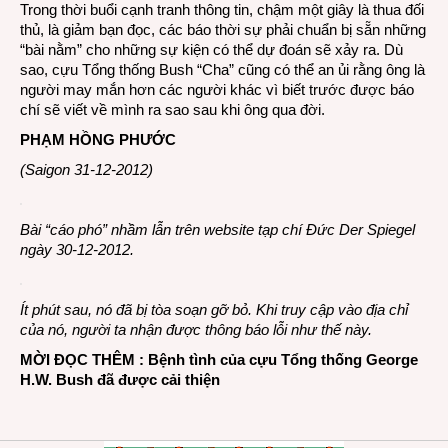
Trong thời buổi cạnh tranh thông tin, chậm một giây là thua đối
thủ, là giảm bạn đọc, các báo thời sự phải chuẩn bị sẵn những
“bài nằm” cho những sự kiện có thể dự đoán sẽ xảy ra. Dù
sao, cựu Tổng thống Bush “Cha” cũng có thể an ủi rằng ông là
người may mắn hơn các người khác vì biết trước được báo
chí sẽ viết về mình ra sao sau khi ông qua đời.
PHẠM HỒNG PHƯỚC
(Saigon 31-12-2012)
Bài “cáo phó” nhầm lẫn trên website tạp chí Đức Der Spiegel
ngày 30-12-2012.
Ít phút sau, nó đã bị tòa soạn gỡ bỏ. Khi truy cập vào địa chỉ
của nó, người ta nhận được thông báo lỗi như thế này.
MỜI ĐỌC THÊM :
Bệnh tình của cựu Tổng thống George
H.W. Bush đã được cải thiện