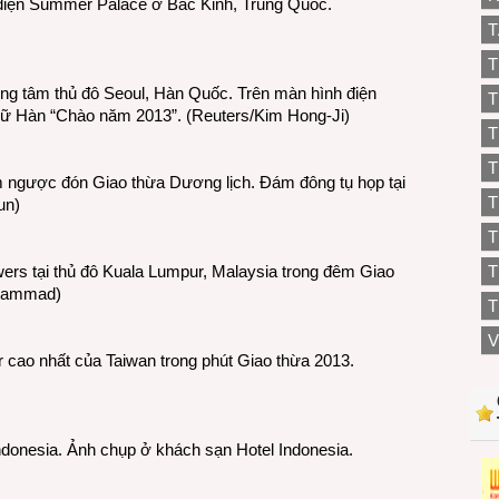
điện Summer Palace ở Bắc Kinh, Trung Quốc.
T
T
rung tâm thủ đô Seoul, Hàn Quốc. Trên màn hình điện
T
chữ Hàn “Chào năm 2013”. (Reuters/Kim Hong-Ji)
T
T
m ngược đón Giao thừa Dương lịch. Đám đông tụ họp tại
T
un)
ers tại thủ đô Kuala Lumpur, Malaysia trong đêm Giao
T
uhammad)
T
V
r cao nhất của Taiwan trong phút Giao thừa 2013.
Indonesia. Ảnh chụp ở khách sạn Hotel Indonesia.