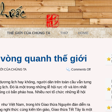
THẾ GIỚI CỦA CHÚNG TA
THƠ
HOME
 vòng quanh thế giới
on
IỚI CỦA CHÚNG TA
Comments Off
Giao
thừa
dương lịch hay không, người dân trên toàn cầu vẫn tưng
2013
ch. Đó là một trong những lễ hội rực rỡ và lớn nhất
vòng
ng có bắn pháo hoa. Nhiều nơi tổ chức những lễ hội
quanh
thế
 như Việt Nam, trong khi Giao thừa Nguyên đán diễn ra
giới
ng nghi thức cúng kiến tôn giáo, Giao thừa Tết Tây là một