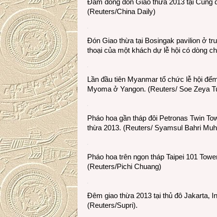
Đám đông đón Giao thừa 2013 tại Cung 
(Reuters/China Daily)
Đón Giao thừa tại Bosingak pavilion ở t
thoại của một khách dự lễ hội có dòng 
Lần đầu tiên Myanmar tổ chức lễ hội đế
Myoma ở Yangon. (Reuters/ Soe Zeya T
Pháo hoa gần tháp đôi Petronas Twin Tow
thừa 2013. (Reuters/ Syamsul Bahri M
Pháo hoa trên ngọn tháp Taipei 101 Towe
(Reuters/Pichi Chuang)
Đêm giao thừa 2013 tại thủ đô Jakarta, 
(Reuters/Supri).