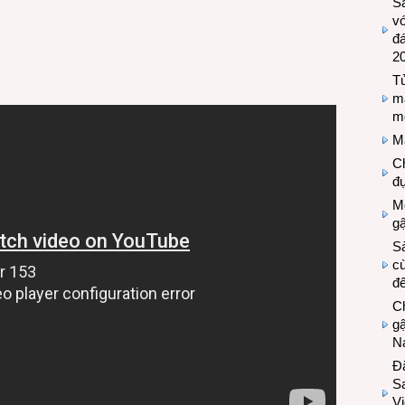
S
vớ
đ
2
Tủ
m
m
M
Ch
đự
Mộ
g
S
cù
đế
C
gậ
N
Đ
S
Vi