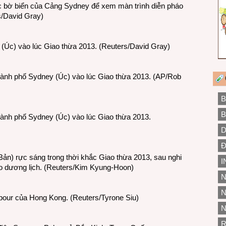
ác bờ biển của Cảng Sydney để xem màn trình diễn pháo
s/David Gray)
 (Úc) vào lúc Giao thừa 2013. (Reuters/David Gray)
hành phố Sydney (Úc) vào lúc Giao thừa 2013. (AP/Rob
B
B
hành phố Sydney (Úc) vào lúc Giao thừa 2013.
D
Đ
ản) rực sáng trong thời khắc Giao thừa 2013, sau nghi
I
o dương lịch. (Reuters/Kim Kyung-Hoon)
N
N
bour của Hong Kong. (Reuters/Tyrone Siu)
N
R