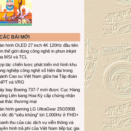
CÁC BÀI MỚI
àn hình OLED 27 inch 4K 120Hz đầu tiên
ên thế giới dùng công nghệ in phun inkjet
ủa MSI và TCL
p tác chiến lược phát triển mô hình khu
ng nghiệp công nghệ số hiện đại trong
gành Cao su Việt Nam giữa hai Tập đoàn
NPT và VRG
áy bay Boeing 737-7 mới được Cục Hàng
hông Liên bang Hoa Kỳ cấp chứng nhận
ai thác thương mại
àn hình gaming LG UltraGear 25G590B
 tốc độ “siêu khủng” tới 1.000Hz ở FHD+
anh thu của các dịch vụ viễn thông và
uyền hình trả phí của Việt Nam tiếp tục gia