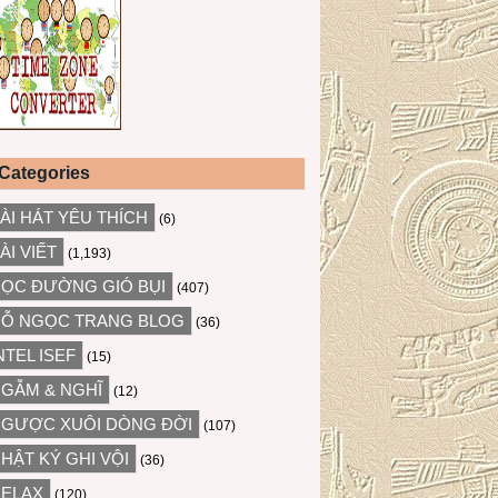
Categories
ÀI HÁT YÊU THÍCH
(6)
ÀI VIẾT
(1,193)
ỌC ĐƯỜNG GIÓ BỤI
(407)
Ỗ NGỌC TRANG BLOG
(36)
NTEL ISEF
(15)
GẪM & NGHĨ
(12)
GƯỢC XUÔI DÒNG ĐỜI
(107)
HẬT KÝ GHI VỘI
(36)
ELAX
(120)