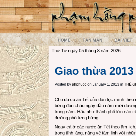
HOME
TẢN MẠN
BÀI VIẾT
Thứ Tư ngày 05 tháng 8 năm 2026
Giao thừa 2013
Posted by
phphuoc
on January 1, 2013 in
THẾ G
Cho dù có ăn Tết của dân tộc mình theo 
bừng đón chào ngày đầu năm mới dương lị
trong năm. Hầu như thành phố lớn nào cũ
đường phố tưng bừng.
Ngay cả ở các nước ăn Tết theo âm lịch,
trong tĩnh lặng, nặng về tâm linh với nhữ