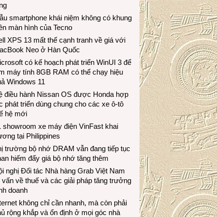
ng
ẫu smartphone khái niệm không có khung
iền màn hình của Tecno
ll XPS 13 mất thế cạnh tranh về giá với
acBook Neo ở Hàn Quốc
crosoft có kế hoạch phát triển WinUI 3 để
àm máy tính 8GB RAM có thể chạy hiệu
uả Windows 11
ệ điều hành Nissan OS được Honda hợp
c phát triển dùng chung cho các xe ô-tô
ế hệ mới
1 showroom xe máy điện VinFast khai
ương tại Philippines
hị trường bộ nhớ DRAM vẫn đang tiếp tục
an hiếm đẩy giá bộ nhớ tăng thêm
i nghị Đối tác Nhà hàng Grab Việt Nam
 vấn về thuế và các giải pháp tăng trưởng
inh doanh
ternet không chỉ cần nhanh, mà còn phải
ủ rộng khắp và ổn định ở mọi góc nhà