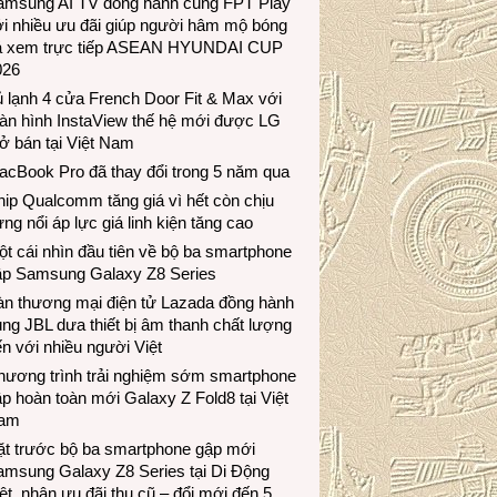
amsung AI TV đồng hành cùng FPT Play
i nhiều ưu đãi giúp người hâm mộ bóng
á xem trực tiếp ASEAN HYUNDAI CUP
026
 lạnh 4 cửa French Door Fit & Max với
àn hình InstaView thế hệ mới được LG
ở bán tại Việt Nam
acBook Pro đã thay đổi trong 5 năm qua
ip Qualcomm tăng giá vì hết còn chịu
ng nổi áp lực giá linh kiện tăng cao
t cái nhìn đầu tiên về bộ ba smartphone
ập Samsung Galaxy Z8 Series
àn thương mại điện tử Lazada đồng hành
ng JBL dưa thiết bị âm thanh chất lượng
n với nhiều người Việt
hương trình trải nghiệm sớm smartphone
p hoàn toàn mới Galaxy Z Fold8 tại Việt
am
ặt trước bộ ba smartphone gập mới
amsung Galaxy Z8 Series tại Di Động
ệt, nhận ưu đãi thu cũ – đổi mới đến 5