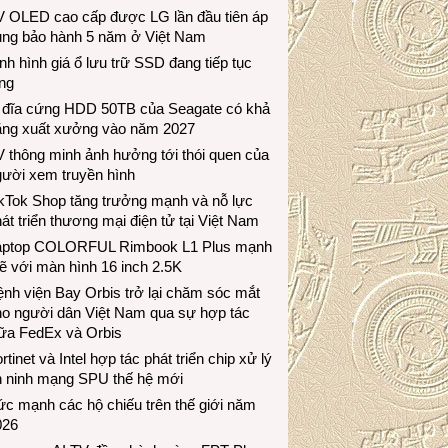
V OLED cao cấp được LG lần đầu tiên áp
ụng bảo hành 5 năm ở Việt Nam
nh hình giá ổ lưu trữ SSD đang tiếp tục
ng
 đĩa cứng HDD 50TB của Seagate có khả
ăng xuất xưởng vào năm 2027
 thông minh ảnh hưởng tới thói quen của
gười xem truyền hình
ikTok Shop tăng trưởng mạnh và nỗ lực
át triển thương mại điện tử tại Việt Nam
aptop COLORFUL Rimbook L1 Plus mạnh
 với màn hình 16 inch 2.5K
nh viện Bay Orbis trở lại chăm sóc mắt
ho người dân Việt Nam qua sự hợp tác
iữa FedEx và Orbis
rtinet và Intel hợp tác phát triển chip xử lý
n ninh mạng SPU thế hệ mới
c mạnh các hộ chiếu trên thế giới năm
026