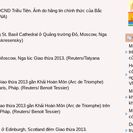
ND Triều Tiên. Ảnh do hãng tin chính thức của Bắc
CNA)
St. Basil Cathedral ở Quảng trường Đỏ, Moscow, Nga
oskresensky)
M
tr
c
Moscow, Nga lúc Giao thừa 2013. (Reuters/Tatyana
Hợ
cô
n
Giao thừa 2013 gần Khải Hoàn Môn (Arc de Triomphe)
V
is, Pháp. (Reuters/ Benoit Tessier)
M
k
kh
ao thừa 2013 gần Khải Hoàn Môn (Arc de Triomphe) trên
M
háp. (Reuters/ Benoit Tessier)
có
Do
ở Edinburgh, Scotland đêm Giao thừa 2013.
tr