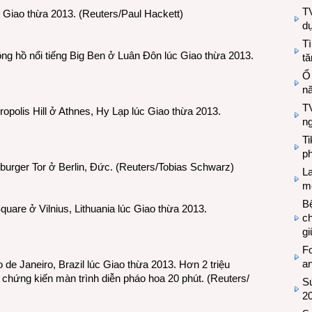
T
c Giao thừa 2013. (Reuters/Paul Hackett)
d
Tì
ồng hồ nổi tiếng Big Ben ở Luân Đôn lúc Giao thừa 2013.
tă
Ổ
n
TV
opolis Hill ở Athnes, Hy Lạp lúc Giao thừa 2013.
n
T
ph
urger Tor ở Berlin, Đức. (Reuters/Tobias Schwarz)
L
mẽ
Bệ
uare ở Vilnius, Lithuania lúc Giao thừa 2013.
c
g
Fo
a
de Janeiro, Brazil lúc Giao thừa 2013. Hơn 2 triệu
ể chứng kiến màn trình diễn pháo hoa 20 phút. (Reuters/
Sứ
2