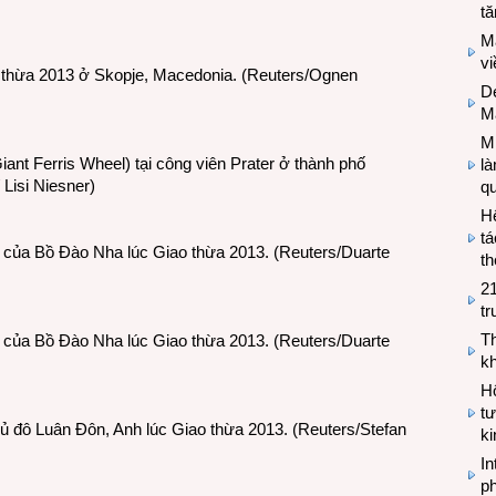
tă
M
v
o thừa 2013 ở Skopje, Macedonia. (Reuters/Ognen
De
M
Mi
ant Ferris Wheel) tại công viên Prater ở thành phố
l
 Lisi Niesner)
q
H
tá
a của Bồ Đào Nha lúc Giao thừa 2013. (Reuters/Duarte
th
2
tr
T
a của Bồ Đào Nha lúc Giao thừa 2013. (Reuters/Duarte
kh
Hộ
tư
ủ đô Luân Đôn, Anh lúc Giao thừa 2013. (Reuters/Stefan
k
In
ph