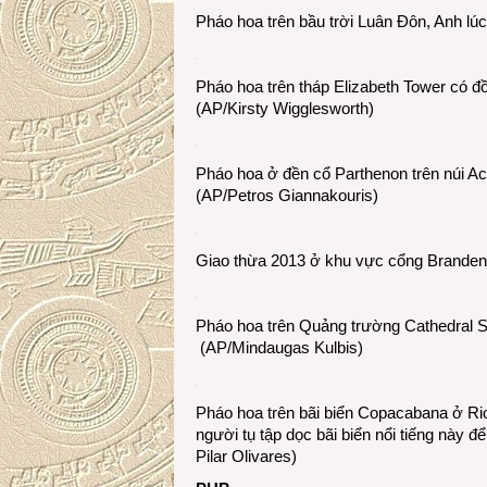
Pháo hoa trên bầu trời Luân Đôn, Anh lú
Pháo hoa trên tháp Elizabeth Tower có đ
(AP/Kirsty Wigglesworth)
Pháo hoa ở đền cổ Parthenon trên núi Acr
(AP/Petros Giannakouris)
Giao thừa 2013 ở khu vực cổng Brandenb
Pháo hoa trên Quảng trường Cathedral Sq
(AP/Mindaugas Kulbis)
Pháo hoa trên bãi biển Copacabana ở Rio 
người tụ tập dọc bãi biển nổi tiếng này đ
Pilar Olivares)