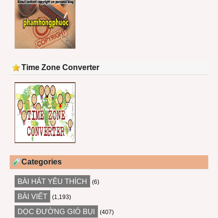
Time Zone Converter
Categories
BÀI HÁT YÊU THÍCH
(6)
BÀI VIẾT
(1,193)
DỌC ĐƯỜNG GIÓ BỤI
(407)