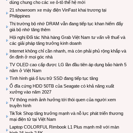
dùng chung cho các xe ô-tô thế hệ mới
21 showroom xe máy điện VinFast khai trương tại
Philippines
Thị trường bộ nhớ DRAM vẫn đang tiếp tục khan hiếm đẩy
giá bộ nhớ tăng thêm
Hội nghị Đối tác Nhà hàng Grab Việt Nam tư vấn về thuế và
các giải pháp tăng trưởng kinh doanh
Internet không chỉ cần nhanh, mà còn phải phủ rộng khắp và
ổn định ở mọi góc nhà
TV OLED cao cấp được LG lần đầu tiên áp dụng bảo hành 5
năm ở Việt Nam
Tình hình giá ổ lưu trữ SSD đang tiếp tục tăng
Ổ đĩa cứng HDD 50TB của Seagate có khả năng xuất
xưởng vào năm 2027
TV thông minh ảnh hưởng tới thói quen của người xem
truyền hình
TikTok Shop tăng trưởng mạnh và nỗ lực phát triển thương
mại điện tử tại Việt Nam
Laptop COLORFUL Rimbook L1 Plus mạnh mẽ với màn
hình 16 inch 2.5K