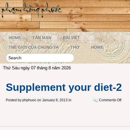
HOME
TẢN MẠN
BÀI VIẾT
THẾ GIỚI CỦA CHÚNG TA
THƠ
HOME
Thứ Sáu ngày 07 tháng 8 năm 2026
Supplement your diet-2
on
Posted by
phphuoc
on January 8, 2013 in
Comments Off
Supp
your
diet-
2