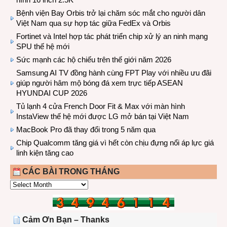
Bệnh viện Bay Orbis trở lại chăm sóc mắt cho người dân
Việt Nam qua sự hợp tác giữa FedEx và Orbis
Fortinet và Intel hợp tác phát triển chip xử lý an ninh mạng
SPU thế hệ mới
Sức mạnh các hộ chiếu trên thế giới năm 2026
Samsung AI TV đồng hành cùng FPT Play với nhiều ưu đãi
giúp người hâm mộ bóng đá xem trực tiếp ASEAN
HYUNDAI CUP 2026
Tủ lạnh 4 cửa French Door Fit & Max với màn hình
InstaView thế hệ mới được LG mở bán tại Việt Nam
MacBook Pro đã thay đổi trong 5 năm qua
Chip Qualcomm tăng giá vì hết còn chịu đựng nổi áp lực giá
linh kiện tăng cao
CÁC BÀI TRONG THÁNG
CÁC
BÀI
TRONG
THÁNG
Cảm Ơn Bạn – Thanks