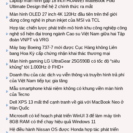
Laptop màn hình gập 18 inch HUAWEI MateBook Fold
Ultimate Design thế hệ 2 chính thức ra mắt
Màn hình OLED 27 inch 4K 120Hz đầu tiên trên thế giới
dùng công nghệ in phun inkjet của MSI và TCL
Hợp tác chiến lược phát triển mô hình khu công nghiệp công
nghệ số hiện đại trong ngành Cao su Việt Nam giữa hai Tập
đoàn VNPT và VRG
Máy bay Boeing 737-7 mới được Cục Hàng không Liên
bang Hoa Kỳ cấp chứng nhận khai thác thương mại
Màn hình gaming LG UltraGear 25G590B có tốc độ “siêu
khủng” tới 1.000Hz ở FHD+
Doanh thu của các dịch vụ viễn thông và truyền hình trả phí
của Việt Nam tiếp tục gia tăng
Mẫu smartphone khái niệm không có khung viền màn hình
của Tecno
Dell XPS 13 mất thế cạnh tranh về giá với MacBook Neo ở
Hàn Quốc
Microsoft có kế hoạch phát triển WinUI 3 để làm máy tính
8GB RAM có thể chạy hiệu quả Windows 11
Hệ điều hành Nissan OS được Honda hợp tác phát triển