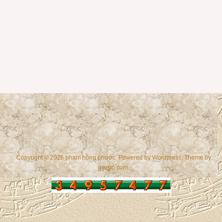
Copyright © 2026 phạm hồng phước. Powered by
Wordpress
, Theme by
gazpo.com
.