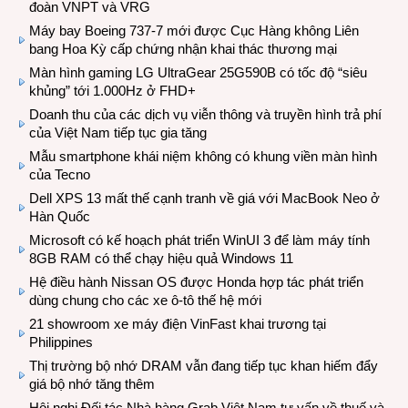
đoàn VNPT và VRG
Máy bay Boeing 737-7 mới được Cục Hàng không Liên
bang Hoa Kỳ cấp chứng nhận khai thác thương mại
Màn hình gaming LG UltraGear 25G590B có tốc độ “siêu
khủng” tới 1.000Hz ở FHD+
Doanh thu của các dịch vụ viễn thông và truyền hình trả phí
của Việt Nam tiếp tục gia tăng
Mẫu smartphone khái niệm không có khung viền màn hình
của Tecno
Dell XPS 13 mất thế cạnh tranh về giá với MacBook Neo ở
Hàn Quốc
Microsoft có kế hoạch phát triển WinUI 3 để làm máy tính
8GB RAM có thể chạy hiệu quả Windows 11
Hệ điều hành Nissan OS được Honda hợp tác phát triển
dùng chung cho các xe ô-tô thế hệ mới
21 showroom xe máy điện VinFast khai trương tại
Philippines
Thị trường bộ nhớ DRAM vẫn đang tiếp tục khan hiếm đẩy
giá bộ nhớ tăng thêm
Hội nghị Đối tác Nhà hàng Grab Việt Nam tư vấn về thuế và