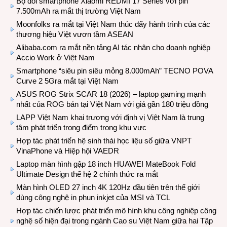
Bộ đôi smartphone Xiaomi REDMI 17 Series với pin
7.500mAh ra mắt thị trường Việt Nam
Moonfolks ra mắt tại Việt Nam thúc đẩy hành trình của các
thương hiệu Việt vươn tầm ASEAN
Alibaba.com ra mắt nền tảng AI tác nhân cho doanh nghiệp
Accio Work ở Việt Nam
Smartphone “siêu pin siêu mỏng 8.000mAh” TECNO POVA
Curve 2 5Gra mắt tại Việt Nam
ASUS ROG Strix SCAR 18 (2026) – laptop gaming mạnh
nhất của ROG bán tại Việt Nam với giá gần 180 triệu đồng
LAPP Việt Nam khai trương với định vị Việt Nam là trung
tâm phát triển trọng điểm trong khu vực
Hợp tác phát triển hệ sinh thái học liệu số giữa VNPT
VinaPhone và Hiệp hội VAEDR
Laptop màn hình gập 18 inch HUAWEI MateBook Fold
Ultimate Design thế hệ 2 chính thức ra mắt
Màn hình OLED 27 inch 4K 120Hz đầu tiên trên thế giới
dùng công nghệ in phun inkjet của MSI và TCL
Hợp tác chiến lược phát triển mô hình khu công nghiệp công
nghệ số hiện đại trong ngành Cao su Việt Nam giữa hai Tập