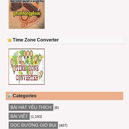
Time Zone Converter
Categories
BÀI HÁT YÊU THÍCH
(6)
BÀI VIẾT
(1,193)
DỌC ĐƯỜNG GIÓ BỤI
(407)