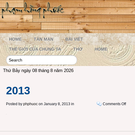
HOME
TẢN MẠN
BÀI VIẾT
THẾ GIỚI CỦA CHÚNG TA
THƠ
HOME
Thứ Bảy ngày 08 tháng 8 năm 2026
2013
on
Posted by
phphuoc
on January 8, 2013 in
Comments Off
2013