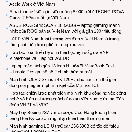
Accio Work ở Việt Nam
Smartphone “siêu pin siêu mỏng 8.000mAh” TECNO POVA
Curve 2 5Gra mắt tại Việt Nam
ASUS ROG Strix SCAR 18 (2026) – laptop gaming mạnh
nhất của ROG bán tại Việt Nam với giá gần 180 triệu đồng
LAPP Việt Nam khai trương với định vị Việt Nam là trung
tâm phát triển trọng điểm trong khu vực
Hợp tác phát triển hệ sinh thái học liệu số giữa VNPT
VinaPhone và Hiệp hội VAEDR
Laptop màn hình gập 18 inch HUAWEI MateBook Fold
Ultimate Design thế hệ 2 chính thức ra mắt
Màn hình OLED 27 inch 4K 120Hz đầu tiên trên thế giới
dùng công nghệ in phun inkjet của MSI và TCL
Hợp tác chiến lược phát triển mô hình khu công nghiệp công
nghệ số hiện đại trong ngành Cao su Việt Nam giữa hai Tập
đoàn VNPT và VRG
Máy bay Boeing 737-7 mới được Cục Hàng không Liên
bang Hoa Kỳ cấp chứng nhận khai thác thương mại
Màn hình gaming LG UltraGear 25G590B có tốc độ “siêu
khủng” tới 1.000Hz ở FHD+