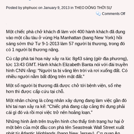
Posted by
phphuoc
on January 9, 2013 in
THEO DÒNG THỜI SỰ
on
Comments Off
57
ngườ
Một chiếc phà chở khách đi làm với 400 hành khách đã đụng
bị
vào một cầu tàu ở vùng Hạ Manhattan (bang New York) hồi
thươ
sáng sớm thứ Tư 9-1-2013 làm 57 người bị thương, trong đó
khi
có 1 người bị thương nặng.
chiếc
phà
Cú cập phà tai họa này xảy ra lúc 8g43 sáng (giờ địa phương),
đụng
tức 13:43 GMT. Hành khách Elizabeth Banta nói với đài truyền
vào
hình CNN rằng: “Người ta bị văng lên trời và rơi xuống đất. Có
cầu
nhiều người nằm bất động trên mặt đất.”
tàu
Một số người bị thương đã được chở tới bệnh viện, số nhẹ
tại
hơn thì được cấp cứu tại chỗ.
Manh
(New
Một nhân chứng là công nhân xây dựng đang làm việc gần đó
York)
khi tai nạn xảy ra kể: “Chiếc phà đang cập cảng thì đụng phải
cái gì đó và rồi mọi việc trở nên hoảng loạn.”
Những hình ảnh trên truyền hình cho thấy tình trạng hư hại ở
một bên của một đầu con phà tên Seastreak Wall Street xuất
phát từ Atlantic Highlands (bang New Jersey). Cơ quan An