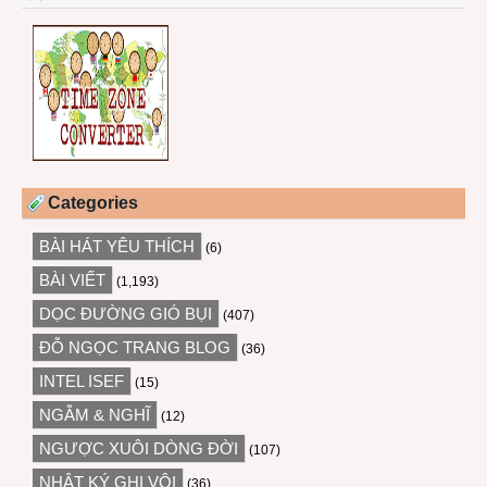
Categories
BÀI HÁT YÊU THÍCH
(6)
BÀI VIẾT
(1,193)
DỌC ĐƯỜNG GIÓ BỤI
(407)
ĐỖ NGỌC TRANG BLOG
(36)
INTEL ISEF
(15)
NGẪM & NGHĨ
(12)
NGƯỢC XUÔI DÒNG ĐỜI
(107)
NHẬT KÝ GHI VỘI
(36)