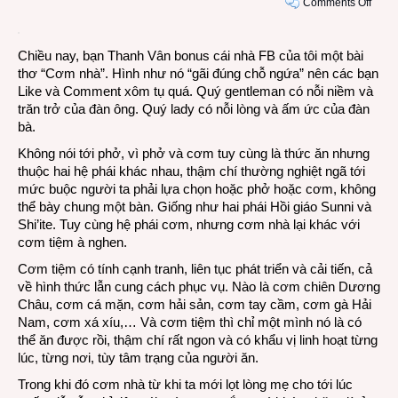
on
Comments Off
Nhật
ký
Chiều nay, bạn Thanh Vân bonus cái nhà FB của tôi một bài
ghi
thơ “Cơm nhà”. Hình như nó “gãi đúng chỗ ngứa” nên các bạn
vội
Like và Comment xôm tụ quá. Quý gentleman có nỗi niềm và
thứ
trăn trở của đàn ông. Quý lady có nỗi lòng và ấm ức của đàn
Hai
bà.
11-
3-
Không nói tới phở, vì phở và cơm tuy cùng là thức ăn nhưng
2013:
thuộc hai hệ phái khác nhau, thậm chí thường nghiệt ngã tới
Cơm
mức buộc người ta phải lựa chọn hoặc phở hoặc cơm, không
nhà
thể bày chung một bàn. Giống như hai phái Hồi giáo Sunni và
và
Shi’ite. Tuy cùng hệ phái cơm, nhưng cơm nhà lại khác với
phở
cơm tiệm à nghen.
tiệm
Cơm tiệm có tính cạnh tranh, liên tục phát triển và cải tiến, cả
về hình thức lẫn cung cách phục vụ. Nào là cơm chiên Dương
Châu, cơm cá mặn, cơm hải sản, cơm tay cầm, cơm gà Hải
Nam, cơm xá xíu,… Và cơm tiệm thì chỉ một mình nó là có
thể ăn được rồi, thậm chí rất ngon và có khẩu vị linh hoạt từng
lúc, từng nơi, tùy tâm trạng của người ăn.
Trong khi đó cơm nhà từ khi ta mới lọt lòng mẹ cho tới lúc