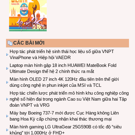
CÁC BÀI MỚI
Hợp tác phát triển hệ sinh thái học liệu số giữa VNPT
VinaPhone và Hiệp hội VAEDR
Laptop màn hình gập 18 inch HUAWEI MateBook Fold
Ultimate Design thế hệ 2 chính thức ra mắt
Màn hình OLED 27 inch 4K 120Hz đầu tiên trên thế giới
dùng công nghệ in phun inkjet của MSI và TCL
Hợp tác chiến lược phát triển mô hình khu công nghiệp công
nghệ số hiện đại trong ngành Cao su Việt Nam giữa hai Tập
đoàn VNPT và VRG
Máy bay Boeing 737-7 mới được Cục Hàng không Liên
bang Hoa Kỳ cấp chứng nhận khai thác thương mại
Màn hình gaming LG UltraGear 25G590B có tốc độ “siêu
khủng” tới 1.000Hz ở FHD+