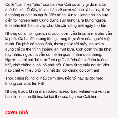
Có lẽ “cơm” và “phở” của bạn VanCali có ẩn ý gì đó mà tôi
chớ hề biết. Ở đây, tôi chỉ bàn về cơm và phở là hai loại thức
ăn thông dụng của người Việt mình. Xin vui lòng chớ có suy
diễn tội nghiệp hén! Cũng đừng suy bụng ta ra bụng người,
khổ thân tôi! Tôi coi vậy chớ khi cần cũng biết ngây thơ lắm!
Nhưng dù ai nói ngược nói xuôi, cơm vẫn là cơm mà phở vẫn
là phở. Cả hai đều cùng tồn tại trong thực đơn của người Việt
mình. Dù phở có ngon lành, thơm phức tới mấy, người ta
cũng chỉ có thể thỉnh thoảng ăn một bữa. Còn cơm thì dù khét
hay nhão, người ta vẫn có thể ăn quanh năm suốt tháng.
Người ta chỉ nói “bỏ cơm” có nghĩa là “chuẩn bị đoàn tụ ông
bà”, chớ chẳng ai nói bỏ phở hết. Chưa từng thấy người Việt
nào chết vì thiếu phở, chỉ hết đời do không có cơm ăn!
Thôi, chiều rồi, tôi đi nấu cơm đây, kẻo tối nay lại đói meo
không còn sức lên FB!
Nhưng trước khi đi mần bổn-phận-sự trách-nhiệm-vụ với cái
bao tử, xin cho tôi họa lại bài thơ của bạn VanCali hén.
Cơm nhà