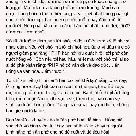
xuống lỗ vẫn chỉ độc cái món cơm trắng, có khác chăng là ở
loại gạo. Mà bi kịch là không thể ăn cơm không. Muốn ăn
được cần phải có thêm thức ăn, gia vị – bét nhất cũng phải xịt
chút nước tương, chan miếng nước mắm hay đâm một tộ
muối ớt. Nếu phải bầu chọn cái gì bảo thủ nhất trong đời, tôi đề
cử món “cơm nhà”.
Sở dĩ tôi không dám bàn tới phở, vì đó là điều cực kỳ tế nhị và
nhạy cảm. Nếu với phở mà tôi chỉ hời hợt, ầu ơ ví dầu thì e có
người gièm pha rằng: “PHP hắn hết xíu quách rồi, tới phở còn
nuốt hổng vô!” Còn nếu tôi hau háu, miệt mài với phở thì lại sợ
ai đó phê phán rằng: “PHP nó có vấn đề về đạo đức… ăn
uống và văn hóa… ẩm thực.”
Tôi chỉ xin tiết lộ hi hí cái “nhân cơ bất khả lậu” rằng: xưa nay,
ở trong nước hay bất cứ nơi nào trên thế giới, tôi chỉ ăn độc
một món phở nước trong và nấu chín. Bánh phở thì phải trắng
trẻo, mềm mại. Nơi ăn thì sạch sẽ, thơm tho, bảo đảm vệ
sinh, an toàn thực phẩm. Dùng size small hay medium, không
bao giờ gọi tô large.
Bạn VanCali khuyến cáo là “ăn phở hoài dễ bịnh”. Hỗng biết
sao chớ vô bịnh viện, tui thấy bác sĩ thường khuyên người
bịnh nặng nên ăn phở cho nó dễ nuốt và dễ tiêu hóa!