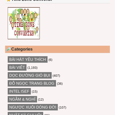
Categories
BÀI HÁT YÊU THÍCH
(6)
BÀI VIẾT
(1,193)
DỌC ĐƯỜNG GIÓ BỤI
(407)
ĐỖ NGỌC TRANG BLOG
(36)
INTEL ISEF
(15)
NGẪM & NGHĨ
(12)
NGƯỢC XUÔI DÒNG ĐỜI
(107)