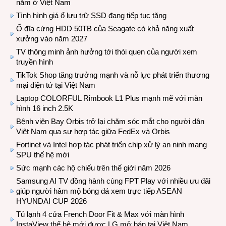
năm ở Việt Nam
Tình hình giá ổ lưu trữ SSD đang tiếp tục tăng
Ổ đĩa cứng HDD 50TB của Seagate có khả năng xuất
xưởng vào năm 2027
TV thông minh ảnh hưởng tới thói quen của người xem
truyền hình
TikTok Shop tăng trưởng mạnh và nỗ lực phát triển thương
mại điện tử tại Việt Nam
Laptop COLORFUL Rimbook L1 Plus mạnh mẽ với màn
hình 16 inch 2.5K
Bệnh viện Bay Orbis trở lại chăm sóc mắt cho người dân
Việt Nam qua sự hợp tác giữa FedEx và Orbis
Fortinet và Intel hợp tác phát triển chip xử lý an ninh mạng
SPU thế hệ mới
Sức mạnh các hộ chiếu trên thế giới năm 2026
Samsung AI TV đồng hành cùng FPT Play với nhiều ưu đãi
giúp người hâm mộ bóng đá xem trực tiếp ASEAN
HYUNDAI CUP 2026
Tủ lạnh 4 cửa French Door Fit & Max với màn hình
InstaView thế hệ mới được LG mở bán tại Việt Nam