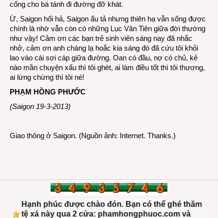
cổng cho bá tánh đi đường đỡ khát.
Ừ, Saigon hối hả, Saigon ẩu tả nhưng thiên hạ vẫn sống được
chính là nhờ vẫn còn có những Lục Vân Tiên giữa đời thường
như vậy! Cảm ơn các bạn trẻ sinh viên sáng nay đã nhắc
nhở, cảm ơn anh chàng lạ hoắc kia sáng đó đã cứu tôi khỏi
lao vào cái sợi cáp giữa đường. Oan có đầu, nợ có chủ, kẻ
nào mần chuyện xấu thì tôi ghét, ai làm điều tốt thì tôi thương,
ai lừng chừng thì tôi né!
PHẠM HỒNG PHƯỚC
(Saigon 19-3-2013)
Giao thông ở Saigon. (Nguồn ảnh: Internet. Thanks.)
Hạnh phúc được chào đón. Bạn có thể ghé thăm
tệ xá này qua 2 cửa: phamhongphuoc.com và