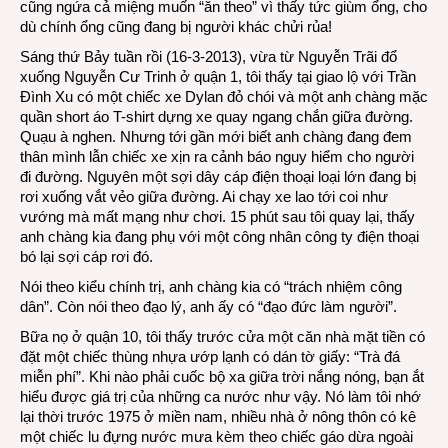
cũng ngứa cả miệng muốn “ăn theo” vì thấy tức giùm ổng, cho
dù chính ổng cũng đang bị người khác chửi rủa!
Sáng thứ Bảy tuần rồi (16-3-2013), vừa từ Nguyễn Trãi đổ
xuống Nguyễn Cư Trinh ở quận 1, tôi thấy tại giao lộ với Trần
Đình Xu có một chiếc xe Dylan đỏ chói và một anh chàng mặc
quần short áo T-shirt dựng xe quay ngang chắn giữa đường.
Quạu à nghen. Nhưng tới gần mới biết anh chàng đang đem
thân mình lẫn chiếc xe xịn ra cảnh báo nguy hiểm cho người
đi đường. Nguyên một sợi dây cáp điện thoại loại lớn đang bị
rơi xuống vắt vẻo giữa đường. Ai chạy xe lao tới coi như
vướng mà mất mạng như chơi. 15 phút sau tôi quay lại, thấy
anh chàng kia đang phụ với một công nhân công ty điện thoại
bó lại sợi cáp rơi đó.
Nói theo kiểu chính trị, anh chàng kia có “trách nhiệm công
dân”. Còn nói theo đạo lý, anh ấy có “đạo đức làm người”.
Bữa nọ ở quận 10, tôi thấy trước cửa một căn nhà mặt tiền có
đặt một chiếc thùng nhựa ướp lạnh có dán tờ giấy: “Trà đá
miễn phí”. Khi nào phải cuốc bộ xa giữa trời nắng nóng, bạn ắt
hiểu được giá trị của những ca nước như vậy. Nó làm tôi nhớ
lại thời trước 1975 ở miền nam, nhiều nhà ở nông thôn có kê
một chiếc lu đựng nước mưa kèm theo chiếc gáo dừa ngoài