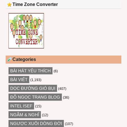
Time Zone Converter
Categories
BÀI HÁT YÊU THÍCH
(6)
BÀI VIẾT
(1,193)
DỌC ĐƯỜNG GIÓ BỤI
(407)
ĐỖ NGỌC TRANG BLOG
(36)
INTEL ISEF
(15)
NGẪM & NGHĨ
(12)
NGƯỢC XUÔI DÒNG ĐỜI
(107)