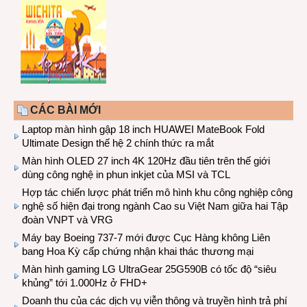
CÁC BÀI MỚI
Laptop màn hình gập 18 inch HUAWEI MateBook Fold
Ultimate Design thế hệ 2 chính thức ra mắt
Màn hình OLED 27 inch 4K 120Hz đầu tiên trên thế giới
dùng công nghệ in phun inkjet của MSI và TCL
Hợp tác chiến lược phát triển mô hình khu công nghiệp công
nghệ số hiện đại trong ngành Cao su Việt Nam giữa hai Tập
đoàn VNPT và VRG
Máy bay Boeing 737-7 mới được Cục Hàng không Liên
bang Hoa Kỳ cấp chứng nhận khai thác thương mại
Màn hình gaming LG UltraGear 25G590B có tốc độ “siêu
khủng” tới 1.000Hz ở FHD+
Doanh thu của các dịch vụ viễn thông và truyền hình trả phí