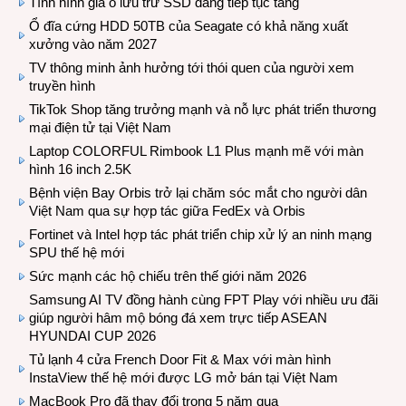
Tình hình giá ổ lưu trữ SSD đang tiếp tục tăng
Ổ đĩa cứng HDD 50TB của Seagate có khả năng xuất
xưởng vào năm 2027
TV thông minh ảnh hưởng tới thói quen của người xem
truyền hình
TikTok Shop tăng trưởng mạnh và nỗ lực phát triển thương
mại điện tử tại Việt Nam
Laptop COLORFUL Rimbook L1 Plus mạnh mẽ với màn
hình 16 inch 2.5K
Bệnh viện Bay Orbis trở lại chăm sóc mắt cho người dân
Việt Nam qua sự hợp tác giữa FedEx và Orbis
Fortinet và Intel hợp tác phát triển chip xử lý an ninh mạng
SPU thế hệ mới
Sức mạnh các hộ chiếu trên thế giới năm 2026
Samsung AI TV đồng hành cùng FPT Play với nhiều ưu đãi
giúp người hâm mộ bóng đá xem trực tiếp ASEAN
HYUNDAI CUP 2026
Tủ lạnh 4 cửa French Door Fit & Max với màn hình
InstaView thế hệ mới được LG mở bán tại Việt Nam
MacBook Pro đã thay đổi trong 5 năm qua