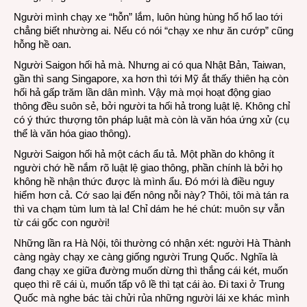
Người mình chạy xe “hỗn” lắm, luôn hùng hùng hổ hổ lao tới
chẳng biết nhường ai. Nếu có nói “chạy xe như ăn cướp” cũng
hỗng hề oan.
Người Saigon hối hả mà. Nhưng ai có qua Nhật Bản, Taiwan,
gần thì sang Singapore, xa hơn thì tới Mỹ ắt thấy thiên hạ còn
hối hả gấp trăm lần dân mình. Vậy mà mọi hoạt động giao
thông đều suôn sẻ, bởi người ta hối hả trong luật lệ. Không chỉ
có ý thức thượng tôn pháp luật mà còn là văn hóa ứng xử (cụ
thể là văn hóa giao thông).
Người Saigon hối hả một cách ẩu tả. Một phần do không ít
người chớ hề nắm rõ luật lệ giao thông, phần chính là bởi họ
không hề nhận thức được là mình ẩu. Đó mới là điều nguy
hiểm hơn cả. Cớ sao lại đến nông nỗi này? Thôi, tôi mà tán ra
thì va chạm tùm lum tà la! Chỉ dám he hé chút: muôn sự vẫn
từ cái gốc con người!
Những lần ra Hà Nội, tôi thường có nhận xét: người Hà Thành
càng ngày chạy xe càng giống người Trung Quốc. Nghĩa là
đang chạy xe giữa đường muốn dừng thì thắng cái két, muốn
quẹo thì rẽ cái ù, muốn tấp vô lề thì tạt cái ào. Đi taxi ở Trung
Quốc mà nghe bác tài chửi rủa những người lái xe khác mình