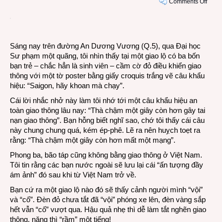
on
Comments Off
Nhật
ký
ghi
vội
Sáng nay trên đường An Dương Vương (Q.5), qua Đại học
thứ
Sư phạm một quãng, tôi nhìn thấy tại một giao lộ có ba bốn
Ba
bạn trẻ – chắc hẳn là sinh viên – cầm cờ đỏ điều khiển giao
19-
thông với một tờ poster bằng giấy croquis trắng vẽ câu khẩu
3-
hiệu: “Saigon, hãy khoan mà chạy”.
2013:
Cái lời nhắc nhở này làm tôi nhớ tới một câu khẩu hiệu an
Đời
toàn giao thông lâu nay: “Thà chậm một giây còn hơn gây tai
vẫn
nạn giao thông”. Bạn hỗng biết nghĩ sao, chớ tôi thấy cái câu
còn
này chung chung quá, kém ép-phê. Lẽ ra nên huỵch toẹt ra
có
rằng: “Thà chậm một giây còn hơn mất một mạng”.
nhữn
Lục
Phong ba, bão táp cũng không bằng giao thông ở Việt Nam.
Vân
Tôi tin rằng các bạn nước ngoài sẽ lưu lại cái “ấn tượng đầy
Tiên
ám ảnh” đó sau khi từ Việt Nam trở về.
Bạn cứ ra một giao lộ nào đó sẽ thấy cảnh người mình “vội”
và “cố”. Đèn đỏ chưa tắt đã “vội” phóng xe lên, đèn vàng sắp
hết vẫn “cố” vượt qua. Hậu quả nhẹ thì dễ làm tắt nghẽn giao
thông, nặng thì “rầm” một tiếng!