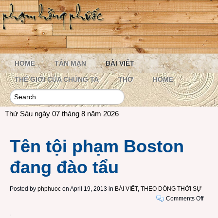
HOME
TẢN MẠN
BÀI VIẾT
THẾ GIỚI CỦA CHÚNG TA
THƠ
HOME
Thứ Sáu ngày 07 tháng 8 năm 2026
Tên tội phạm Boston
đang đào tẩu
Posted by
phphuoc
on April 19, 2013 in
BÀI VIẾT
,
THEO DÒNG THỜI SỰ
on
Comments Off
Tên
tội