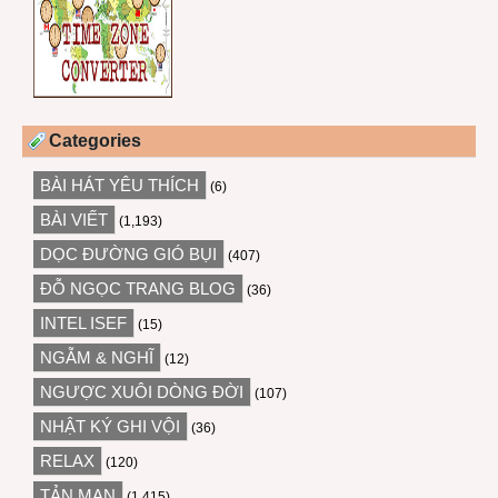
Categories
BÀI HÁT YÊU THÍCH
(6)
BÀI VIẾT
(1,193)
DỌC ĐƯỜNG GIÓ BỤI
(407)
ĐỖ NGỌC TRANG BLOG
(36)
INTEL ISEF
(15)
NGẪM & NGHĨ
(12)
NGƯỢC XUÔI DÒNG ĐỜI
(107)
NHẬT KÝ GHI VỘI
(36)
RELAX
(120)
TẢN MẠN
(1,415)