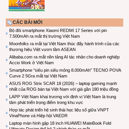
CÁC BÀI MỚI
Bộ đôi smartphone Xiaomi REDMI 17 Series với pin
7.500mAh ra mắt thị trường Việt Nam
Moonfolks ra mắt tại Việt Nam thúc đẩy hành trình của các
thương hiệu Việt vươn tầm ASEAN
Alibaba.com ra mắt nền tảng AI tác nhân cho doanh nghiệp
Accio Work ở Việt Nam
Smartphone “siêu pin siêu mỏng 8.000mAh” TECNO POVA
Curve 2 5Gra mắt tại Việt Nam
ASUS ROG Strix SCAR 18 (2026) – laptop gaming mạnh
nhất của ROG bán tại Việt Nam với giá gần 180 triệu đồng
LAPP Việt Nam khai trương với định vị Việt Nam là trung
tâm phát triển trọng điểm trong khu vực
Hợp tác phát triển hệ sinh thái học liệu số giữa VNPT
VinaPhone và Hiệp hội VAEDR
Laptop màn hình gập 18 inch HUAWEI MateBook Fold
Ultimate Design thế hệ 2 chính thức ra mắt