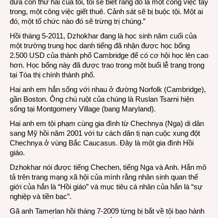
đứa con thứ hai của tôi, tôi sẽ biết rằng đó là một công việc tay
trong, một công việc giết thuê. Cảnh sát sẽ bị buộc tội. Một ai
đó, một tổ chức nào đó sẽ trừng trị chúng.”
Hồi tháng 5-2011, Dzhokhar đang là học sinh năm cuối của
một trường trung học danh tiếng đã nhận được học bổng
2.500 USD của thành phố Cambridge để có cơ hội học lên cao
hơn. Học bổng này đã được trao trong một buổi lễ trang trọng
tại Tòa thị chính thành phố.
Hai anh em hắn sống với nhau ở đường Norfolk (Cambridge),
gần Boston. Ông chú ruột của chúng là Ruslan Tsarni hiện
sống tại Montgomery Village (bang Maryland).
Hai anh em tội phạm cùng gia đình từ Chechnya (Nga) di dân
sang Mỹ hồi năm 2001 với tư cách dân tị nạn cuộc xung đột
Chechnya ở vùng Bắc Caucasus. Đây là một gia đình Hồi
giáo.
Dzhokhar nói được tiếng Chechen, tiếng Nga và Anh. Hắn mô
tả trên trang mạng xã hội của mình rằng nhân sinh quan thế
giới của hắn là “Hồi giáo” và mục tiêu cá nhân của hắn là “sự
nghiệp và tiền bạc”.
Gã anh Tamerlan hồi tháng 7-2009 từng bị bắt về tội bạo hành