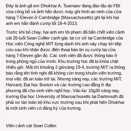
Đây là ảnh gã em Dhokhar A. Tsarnaev đang đào tẩu do FBI
phạm
vừa công bố và ảnh hắn được máy ghi hình an ninh của cửa
Bost
hàng 7-Eleven ở Cambridge (Massachusetts) ghi lại khi hai
đang
anh em hắn đánh cướp tối 18-4-2013.
đào
tẩu
Trước khi bỏ chạy, hai anh em tội phạm đã bắn chết viên cảnh
sát 26 tuổi Sean Collier canh gác tại cơ sở tại Cambridge của
Học viện Công nghệ MIT lừng danh khi anh này chạy tới tiếp
cứu sau khi nhận được điện thoại báo tin vụ cướp tại cửa
hàng 7-Eleven gần đó. Các sinh viên đã được thông báo ở
trong phòng ngủ của mình. Khu trường học đã bị khóa chặt
nhiều giờ. Mãi tới khoảng 2 giờsáng 19-4, trường MIT ra thông
báo rằng tên tình nghi đã không còn trong khuôn viên trường,
mọi việc đã an toàn trở lại. Nhưng sáng nay, các trường MIT,
Harvard, Đại học Boston và các trường cao đẳng ở địa
phương đã cho sinh viên nghỉ học. Vào lúc 10g30 sáng nay,
trường Đại học University of Massachusetts tại Dartmouth đã
phải sơ tán toàn bộ khu vực trường sau khi phát hiện Dhokhar
là một sinh viên có đăng ký của trường.
Viên cảnh sát Sean Collier.