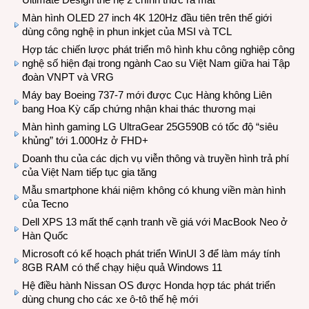
Màn hình OLED 27 inch 4K 120Hz đầu tiên trên thế giới
dùng công nghệ in phun inkjet của MSI và TCL
Hợp tác chiến lược phát triển mô hình khu công nghiệp công
nghệ số hiện đại trong ngành Cao su Việt Nam giữa hai Tập
đoàn VNPT và VRG
Máy bay Boeing 737-7 mới được Cục Hàng không Liên
bang Hoa Kỳ cấp chứng nhận khai thác thương mại
Màn hình gaming LG UltraGear 25G590B có tốc độ “siêu
khủng” tới 1.000Hz ở FHD+
Doanh thu của các dịch vụ viễn thông và truyền hình trả phí
của Việt Nam tiếp tục gia tăng
Mẫu smartphone khái niệm không có khung viền màn hình
của Tecno
Dell XPS 13 mất thế cạnh tranh về giá với MacBook Neo ở
Hàn Quốc
Microsoft có kế hoạch phát triển WinUI 3 để làm máy tính
8GB RAM có thể chạy hiệu quả Windows 11
Hệ điều hành Nissan OS được Honda hợp tác phát triển
dùng chung cho các xe ô-tô thế hệ mới