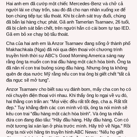
Hai anh em đã cướp một chiếc Mercedes-Benz và chở cả
người lái xe chạy trốn, sau đó đã cho nạn nhân xuống xe để
bọn chúng tiếp tục tẩu thoát. Khi bị cảnh sát truy đuổi, chúng
đã bắn lại hàng chục phát. Gã anh Tamerlan Tsarnaev, 26 tuổi,
đã bị cảnh sát bắn chết, trên người hắn có cài bom tự tạo IED.
Gã em bỏ xe chạy bộ tẩu thoát.
Cha của hai anh em là Anzor Tsarnaev đang sống ở thành phố
Makhachkala (Nga) đã nói qua điện thoại với chương trình
truyền hình thời sự ABC’s Good Morning America sáng nay
rằng ông ta muốn con trai đầu hàng một cách hòa bình. Ông ta
đã năn nỉ con trai buông súng đầu hàng. Nhưng ông ta không
quên đe dọa nước Mỹ rằng nếu con trai ông bị giết chết “tất cả
địa ngục sẽ mở tung”.
Anzor Tsarnaev cho biết sau vụ đánh bom, mấy cha con họ có
nói chuyện điện thoại với nhau. Khi thấy ông lo ngại về vụ đó,
hai thằng con trấn an: “Mọi việc đều rất tốt đẹp, cha ạ. Rất tốt
đẹp.” Tuy khẳng định các con mình vô tội, ông ta nói mình sẽ
kêu con trai “đầu hàng một cách hòa bình”. Và ông ta nhắn
đứa con đang đào tẩu: “Hãy đầu hàng. Hãy đầu hàng. Con có
một tương lai xán lạn ở phía trước mình. Hãy trở về Nga.” Rồi
ông ta nói với hãng tin truyền hình ABC News: “Nếu họ giết