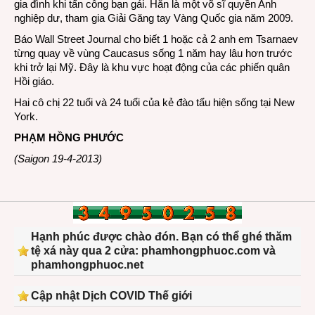
gia đình khi tấn công bạn gái. Hắn là một võ sĩ quyền Anh
nghiệp dư, tham gia Giải Găng tay Vàng Quốc gia năm 2009.
Báo Wall Street Journal cho biết 1 hoặc cả 2 anh em Tsarnaev
từng quay về vùng Caucasus sống 1 năm hay lâu hơn trước
khi trở lại Mỹ. Đây là khu vực hoạt động của các phiến quân
Hồi giáo.
Hai cô chị 22 tuổi và 24 tuổi của kẻ đào tẩu hiện sống tại New
York.
PHẠM HỒNG PHƯỚC
(Saigon 19-4-2013)
Hạnh phúc được chào đón. Bạn có thể ghé thăm
tệ xá này qua 2 cửa: phamhongphuoc.com và
phamhongphuoc.net
Cập nhật Dịch COVID Thế giới