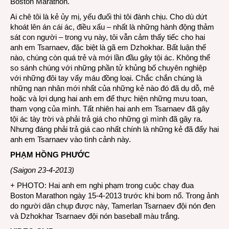
Boston Marathon.
Ai chê tôi là kẻ ủy mị, yếu đuối thì tôi đành chịu. Cho dù dứt
khoát lên án cái ác, điều xấu – nhất là những hành động thảm
sát con người – trong vụ này, tôi vẫn cảm thấy tiếc cho hai
anh em Tsarnaev, đặc biệt là gã em Dzhokhar. Bất luận thế
nào, chúng còn quá trẻ và mới lần đầu gây tội ác. Không thể
so sánh chúng với những phần tử khủng bố chuyên nghiệp
với những đôi tay vấy máu đồng loại. Chắc chắn chúng là
những nạn nhân mới nhất của những kẻ nào đó đã dụ dỗ, mê
hoặc và lợi dụng hai anh em để thực hiện những mưu toan,
tham vọng của mình. Tất nhiên hai anh em Tsarnaev đã gây
tội ác tày trời và phải trả giá cho những gì mình đã gây ra.
Nhưng đáng phải trả giá cao nhất chính là những kẻ đã đẩy hai
anh em Tsarnaev vào tình cảnh này.
PHẠM HỒNG PHƯỚC
(Saigon 23-4-2013)
+ PHOTO: Hai anh em nghi phạm trong cuộc chạy đua
Boston Marathon ngày 15-4-2013 trước khi bom nổ. Trong ảnh
do người dân chụp được này, Tamerlan Tsarnaev đội nón đen
và Dzhokhar Tsarnaev đội nón baseball màu trắng.