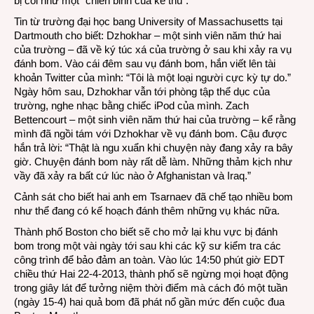
bị coi như một “chiến binh của kẻ thù”.
Tin từ trường đại học bang University of Massachusetts tại
Dartmouth cho biết: Dzhokhar – một sinh viên năm thứ hai
của trường – đã về ký túc xá của trường ở sau khi xảy ra vụ
đánh bom. Vào cái đêm sau vụ đánh bom, hắn viết lên tài
khoản Twitter của mình: “Tôi là một loại người cực kỳ tự do.”
Ngày hôm sau, Dzhokhar vẫn tới phòng tập thể dục của
trường, nghe nhạc bằng chiếc iPod của mình. Zach
Bettencourt – một sinh viên năm thứ hai của trường – kể rằng
mình đã ngồi tám với Dzhokhar về vụ đánh bom. Cậu được
hắn trả lời: “Thật là ngu xuẩn khi chuyện này đang xảy ra bây
giờ. Chuyện đánh bom này rất dễ làm. Những thảm kịch như
vầy đã xảy ra bất cứ lúc nào ở Afghanistan và Iraq.”
Cảnh sát cho biết hai anh em Tsarnaev đã chế tạo nhiều bom
như thể đang có kế hoạch đánh thêm những vụ khác nữa.
Thành phố Boston cho biết sẽ cho mở lại khu vực bị đánh
bom trong một vài ngày tới sau khi các kỹ sư kiểm tra các
công trình để bảo đảm an toàn. Vào lúc 14:50 phút giờ EDT
chiều thứ Hai 22-4-2013, thành phố sẽ ngừng mọi hoạt động
trong giây lát để tưởng niệm thời điểm mà cách đó một tuần
(ngày 15-4) hai quả bom đã phát nổ gần mức đến cuộc đua