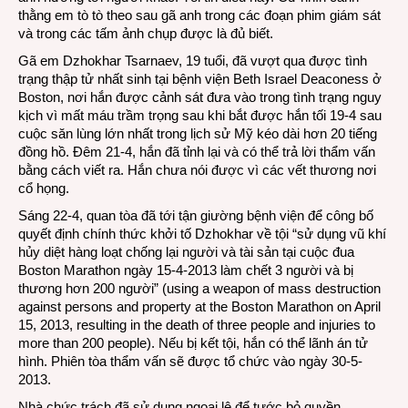
thằng em tò tò theo sau gã anh trong các đoạn phim giám sát
và trong các tấm ảnh chụp được là đủ biết.
Gã em Dzhokhar Tsarnaev, 19 tuổi, đã vượt qua được tình
trạng thập tử nhất sinh tại bệnh viện Beth Israel Deaconess ở
Boston, nơi hắn được cảnh sát đưa vào trong tình trạng nguy
kịch vì mất máu trầm trọng sau khi bắt được hắn tối 19-4 sau
cuộc săn lùng lớn nhất trong lịch sử Mỹ kéo dài hơn 20 tiếng
đồng hồ. Đêm 21-4, hắn đã tỉnh lại và có thể trả lời thẩm vấn
bằng cách viết ra. Hắn chưa nói được vì các vết thương nơi
cổ họng.
Sáng 22-4, quan tòa đã tới tận giường bệnh viện để công bố
quyết định chính thức khởi tố Dzhokhar về tội “sử dụng vũ khí
hủy diệt hàng loạt chống lại người và tài sản tại cuộc đua
Boston Marathon ngày 15-4-2013 làm chết 3 người và bị
thương hơn 200 người” (using a weapon of mass destruction
against persons and property at the Boston Marathon on April
15, 2013, resulting in the death of three people and injuries to
more than 200 people). Nếu bị kết tội, hắn có thể lãnh án tử
hình. Phiên tòa thẩm vấn sẽ được tổ chức vào ngày 30-5-
2013.
Nhà chức trách đã sử dụng ngoại lệ để tước bỏ quyền