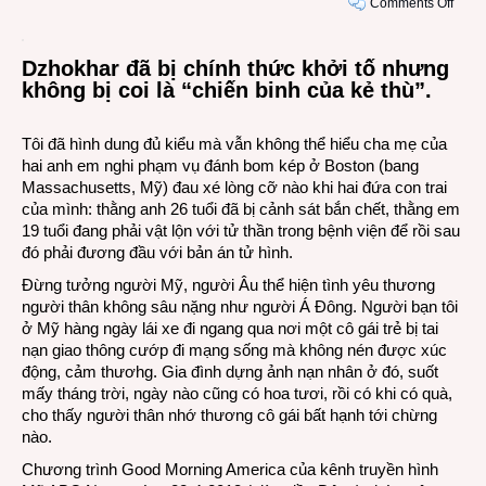
on
Comments Off
Cú
điện
Dzhokhar đã bị chính thức khởi tố nhưng
thoại
không bị coi là “chiến binh của kẻ thù”.
cuối
cùng
của
Tôi đã hình dung đủ kiểu mà vẫn không thể hiểu cha mẹ của
nghi
hai anh em nghi phạm vụ đánh bom kép ở Boston (bang
phạm
Massachusetts, Mỹ) đau xé lòng cỡ nào khi hai đứa con trai
số
của mình: thằng anh 26 tuổi đã bị cảnh sát bắn chết, thằng em
1
19 tuổi đang phải vật lộn với tử thần trong bệnh viện để rồi sau
là
đó phải đương đầu với bản án tử hình.
dành
Đừng tưởng người Mỹ, người Âu thể hiện tình yêu thương
cho
người thân không sâu nặng như người Á Đông. Người bạn tôi
mẹ
ở Mỹ hàng ngày lái xe đi ngang qua nơi một cô gái trẻ bị tai
mình
nạn giao thông cướp đi mạng sống mà không nén được xúc
động, cảm thươhg. Gia đình dựng ảnh nạn nhân ở đó, suốt
mấy tháng trời, ngày nào cũng có hoa tươi, rồi có khi có quà,
cho thấy người thân nhớ thương cô gái bất hạnh tới chừng
nào.
Chương trình Good Morning America của kênh truyền hình