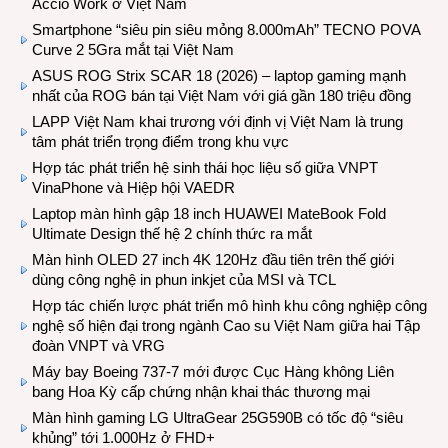
Accio Work ở Việt Nam
Smartphone “siêu pin siêu mỏng 8.000mAh” TECNO POVA
Curve 2 5Gra mắt tại Việt Nam
ASUS ROG Strix SCAR 18 (2026) – laptop gaming mạnh
nhất của ROG bán tại Việt Nam với giá gần 180 triệu đồng
LAPP Việt Nam khai trương với định vị Việt Nam là trung
tâm phát triển trọng điểm trong khu vực
Hợp tác phát triển hệ sinh thái học liệu số giữa VNPT
VinaPhone và Hiệp hội VAEDR
Laptop màn hình gập 18 inch HUAWEI MateBook Fold
Ultimate Design thế hệ 2 chính thức ra mắt
Màn hình OLED 27 inch 4K 120Hz đầu tiên trên thế giới
dùng công nghệ in phun inkjet của MSI và TCL
Hợp tác chiến lược phát triển mô hình khu công nghiệp công
nghệ số hiện đại trong ngành Cao su Việt Nam giữa hai Tập
đoàn VNPT và VRG
Máy bay Boeing 737-7 mới được Cục Hàng không Liên
bang Hoa Kỳ cấp chứng nhận khai thác thương mại
Màn hình gaming LG UltraGear 25G590B có tốc độ “siêu
khủng” tới 1.000Hz ở FHD+