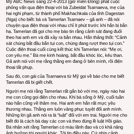
Mỹ ABC News sáng 22-4-2013 (giờ miền Đông) phát cuộc
phỏng vấn qua điện thoại với bà Zubeidat Tsarnaeva, mẹ của
hai nghi phạm, từ thành phố Makhachkala của tỉnh Dagestan
(Nga) cho biết: bà và Tamerlan Tsarnaev – gã anh – đã nói
chuyện qua điện thoại với nhau chỉ ít phút trước khi hắn bị bắn
hạ. Tamerlan đã gọi cho mẹ báo tin rằng cảnh sát đang đuổi
theo hai anh em và đã xảy ra bắn nhau. Hắn thảng thốt: “Cảnh
sát chúng bắt đầu bắn tụi con, chúng đang rượt theo tụi con.”
Cuộc điện thoại cuối cùng kết thúc khi Tamerlan nói: “Mẹ ơi,
con yêu mẹ.” Bà mẹ kinh hoàng, bắt đầu khóc lóc, kêu than.
Gã anh nói với mẹ rằng thằng em đang ở bên mình, rồi điện
thoại tắt phụp.
Sau đó, con gái của Tsarnaeva từ Mỹ gọi về báo cho mẹ biết
Tamerlan đã bị giết chết.
Người mẹ nói rằng Tamerlan rất gắn bó với mẹ, ngày nào hai
mẹ con cũng gọi điện cho nhau. Khi bà sống ở Mỹ, cuối tuần
nào hắn cũng về thăm mẹ. Hai anh em hắn rất mực yêu
thương nhau. Thằng em luôn vâng phục tuyệt đối anh mình.
Những lời gã anh nói ra là “luật” đối với em trai. Người mẹ cho
biết đó là cách bà dạy các con và theo đúng lề luật Hồi giáo.
Bà nhận xét rằng Tamerlan có máu lãnh đạo và có khả năng
ảnh hưởng tới người khác. Tôi tin điều này. Cứ nhìn cảnh