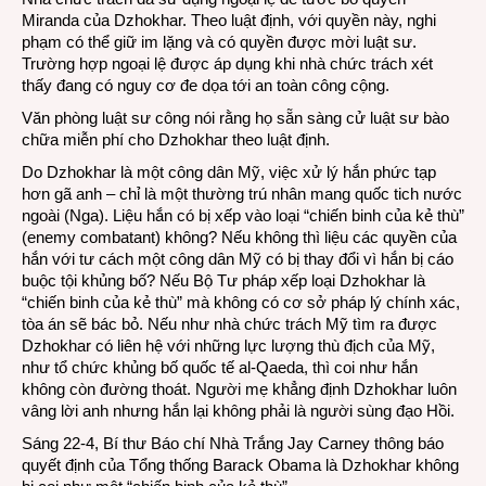
Miranda của Dzhokhar. Theo luật định, với quyền này, nghi
phạm có thể giữ im lặng và có quyền được mời luật sư.
Trường hợp ngoại lệ được áp dụng khi nhà chức trách xét
thấy đang có nguy cơ đe dọa tới an toàn công cộng.
Văn phòng luật sư công nói rằng họ sẵn sàng cử luật sư bào
chữa miễn phí cho Dzhokhar theo luật định.
Do Dzhokhar là một công dân Mỹ, việc xử lý hắn phức tạp
hơn gã anh – chỉ là một thường trú nhân mang quốc tich nước
ngoài (Nga). Liệu hắn có bị xếp vào loại “chiến binh của kẻ thù”
(enemy combatant) không? Nếu không thì liệu các quyền của
hắn với tư cách một công dân Mỹ có bị thay đổi vì hắn bị cáo
buộc tội khủng bố? Nếu Bộ Tư pháp xếp loại Dzhokhar là
“chiến binh của kẻ thù” mà không có cơ sở pháp lý chính xác,
tòa án sẽ bác bỏ. Nếu như nhà chức trách Mỹ tìm ra được
Dzhokhar có liên hệ với những lực lượng thù địch của Mỹ,
như tổ chức khủng bố quốc tế al-Qaeda, thì coi như hắn
không còn đường thoát. Người mẹ khẳng định Dzhokhar luôn
vâng lời anh nhưng hắn lại không phải là người sùng đạo Hồi.
Sáng 22-4, Bí thư Báo chí Nhà Trắng Jay Carney thông báo
quyết định của Tổng thống Barack Obama là Dzhokhar không