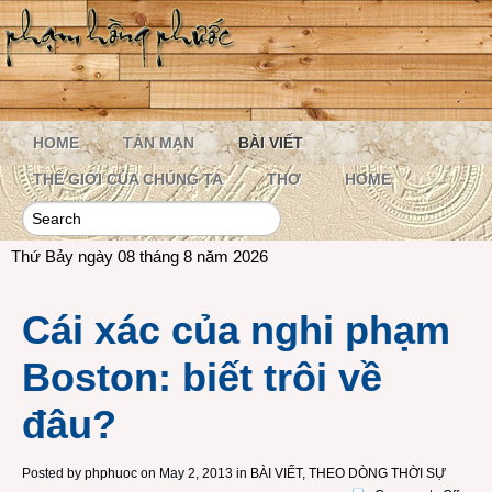
HOME
TẢN MẠN
BÀI VIẾT
THẾ GIỚI CỦA CHÚNG TA
THƠ
HOME
Thứ Bảy ngày 08 tháng 8 năm 2026
Cái xác của nghi phạm
Boston: biết trôi về
đâu?
Posted by
phphuoc
on May 2, 2013 in
BÀI VIẾT
,
THEO DÒNG THỜI SỰ