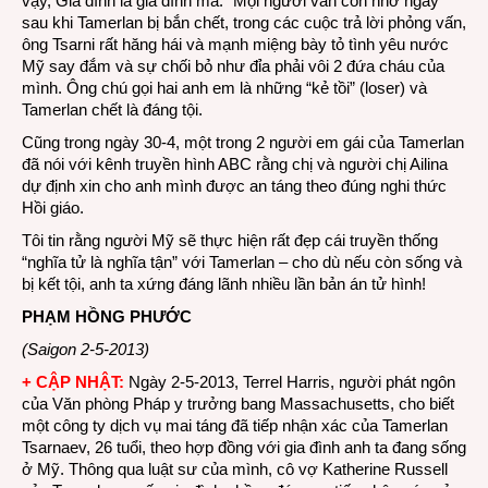
vậy, Gia đình là gia đình mà.” Mọi người vẫn còn nhớ ngay
sau khi Tamerlan bị bắn chết, trong các cuộc trả lời phỏng vấn,
ông Tsarni rất hăng hái và mạnh miệng bày tỏ tình yêu nước
Mỹ say đắm và sự chối bỏ như đỉa phải vôi 2 đứa cháu của
mình. Ông chú gọi hai anh em là những “kẻ tồi” (loser) và
Tamerlan chết là đáng tội.
Cũng trong ngày 30-4, một trong 2 người em gái của Tamerlan
đã nói với kênh truyền hình ABC rằng chị và người chị Ailina
dự định xin cho anh mình được an táng theo đúng nghi thức
Hồi giáo.
Tôi tin rằng người Mỹ sẽ thực hiện rất đẹp cái truyền thống
“nghĩa tử là nghĩa tận” với Tamerlan – cho dù nếu còn sống và
bị kết tội, anh ta xứng đáng lãnh nhiều lần bản án tử hình!
PHẠM HỒNG PHƯỚC
(Saigon 2-5-2013)
+ CẬP NHẬT:
Ngày 2-5-2013, Terrel Harris, người phát ngôn
của Văn phòng Pháp y trưởng bang Massachusetts, cho biết
một công ty dịch vụ mai táng đã tiếp nhận xác của Tamerlan
Tsarnaev, 26 tuổi, theo hợp đồng với gia đình anh ta đang sống
ở Mỹ. Thông qua luật sư của mình, cô vợ Katherine Russell