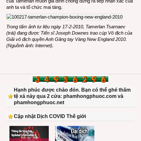
của Tamerlan muốn gia đình chồng đứng ra tiếp nhận xác của
anh ta và tổ chức mai táng.
Trong tấm ảnh tư liệu ngày 17-2-2010, Tamerlan Tsarnaev
(trái) đang được Tiến sĩ Joseph Downes trao cúp Vô địch của
Giải vô địch quyền Anh Găng tay Vàng New England 2010.
(Nguồnh ảnh: Internet).
Hạnh phúc được chào đón. Bạn có thể ghé thăm
tệ xá này qua 2 cửa: phamhongphuoc.com và
phamhongphuoc.net
Cập nhật Dịch COVID Thế giới