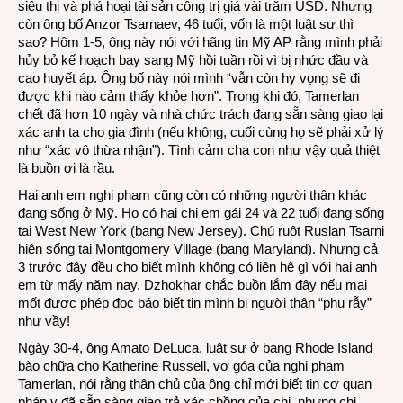
siêu thị và phá hoại tài sản công trị giá vài trăm USD. Nhưng
còn ông bố Anzor Tsarnaev, 46 tuổi, vốn là một luật sư thì
sao? Hôm 1-5, ông này nói với hãng tin Mỹ AP rằng mình phải
hủy bỏ kế hoạch bay sang Mỹ hồi tuần rồi vì bị nhức đầu và
cao huyết áp. Ông bố này nói mình “vẫn còn hy vọng sẽ đi
được khi nào cảm thấy khỏe hơn”. Trong khi đó, Tamerlan
chết đã hơn 10 ngày và nhà chức trách đang sẵn sàng giao lại
xác anh ta cho gia đình (nếu không, cuối cùng họ sẽ phải xử lý
như “xác vô thừa nhận”). Tình cảm cha con như vậy quả thiệt
là buồn ơi là rầu.
Hai anh em nghi phạm cũng còn có những người thân khác
đang sống ở Mỹ. Họ có hai chị em gái 24 và 22 tuổi đang sống
tại West New York (bang New Jersey). Chú ruột Ruslan Tsarni
hiện sống tại Montgomery Village (bang Maryland). Nhưng cả
3 trước đây đều cho biết mình không có liên hệ gì với hai anh
em từ mấy năm nay. Dzhokhar chắc buồn lắm đây nếu mai
mốt được phép đọc báo biết tin mình bị người thân “phụ rẫy”
như vầy!
Ngày 30-4, ông Amato DeLuca, luật sư ở bang Rhode Island
bào chữa cho Katherine Russell, vợ góa của nghi phạm
Tamerlan, nói rằng thân chủ của ông chỉ mới biết tin cơ quan
pháp y đã sẵn sàng giao trả xác chồng của chị, nhưng chị