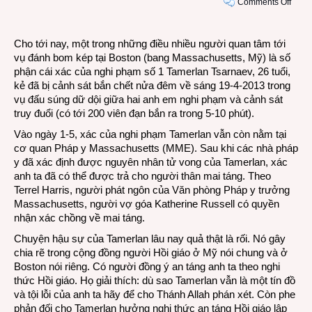
on
Comments Off
Cái
xác
Cho tới nay, một trong những điều nhiều người quan tâm tới
của
vụ đánh bom kép tại Boston (bang Massachusetts, Mỹ) là số
nghi
phận cái xác của nghi phạm số 1 Tamerlan Tsarnaev, 26 tuổi,
phạm
kẻ đã bị cảnh sát bắn chết nửa đêm về sáng 19-4-2013 trong
Bosto
vụ đấu súng dữ dội giữa hai anh em nghi phạm và cảnh sát
biết
truy đuổi (có tới 200 viên đạn bắn ra trong 5-10 phút).
trôi
về
Vào ngày 1-5, xác của nghi phạm Tamerlan vẫn còn nằm tại
đâu?
cơ quan Pháp y Massachusetts (MME). Sau khi các nhà pháp
y đã xác định được nguyên nhân tử vong của Tamerlan, xác
anh ta đã có thể được trả cho người thân mai táng. Theo
Terrel Harris, người phát ngôn của Văn phòng Pháp y trưởng
Massachusetts, người vợ góa Katherine Russell có quyền
nhận xác chồng về mai táng.
Chuyện hậu sự của Tamerlan lâu nay quả thật là rối. Nó gây
chia rẽ trong cộng đồng người Hồi giáo ở Mỹ nói chung và ở
Boston nói riêng. Có người đồng ý an táng anh ta theo nghi
thức Hồi giáo. Họ giải thích: dù sao Tamerlan vẫn là một tín đồ
và tội lỗi của anh ta hãy để cho Thánh Allah phán xét. Còn phe
phản đối cho Tamerlan hưởng nghi thức an táng Hồi giáo lập