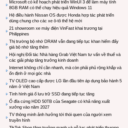
Microsoft có kế hoạch phát triển WinUI 3 để làm máy tính
8GB RAM có thể chạy hiệu quả Windows 11
Hệ điều hành Nissan OS được Honda hợp tác phát triển
dùng chung cho các xe ô-tô thế hệ mới
21 showroom xe máy điện VinFast khai trương tại
Philippines
Thị trường bộ nhớ DRAM vẫn đang tiếp tục khan hiếm đẩy
giá bộ nhớ tăng thêm
Hội nghị Đối tác Nhà hàng Grab Việt Nam tư vấn về thuế và
các giải pháp tăng trưởng kinh doanh
Internet không chỉ cần nhanh, mà còn phải phủ rộng khắp và
ổn định ở mọi góc nhà
TV OLED cao cấp được LG lần đầu tiên áp dụng bảo hành 5
năm ở Việt Nam
Tình hình giá ổ lưu trữ SSD đang tiếp tục tăng
Ổ đĩa cứng HDD 50TB của Seagate có khả năng xuất
xưởng vào năm 2027
TV thông minh ảnh hưởng tới thói quen của người xem
truyền hình
TikTok Shop tăng trưởng mạnh và nỗ lực phát triển thương