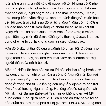
luận rằng anh ta là một kẻ giết người vô tội. Nhưng có lẽ phe
ủng hộ nghĩa tử là nghĩa tận được lòng người hơn. Gạt qua
một bên cái vụ nghi phạm số 2 Dzhokhar Tsarnaev, 19 tuổi,
khai trong bệnh viện rằng hai anh em hành động vì muốn bảo
vệ Hồi giáo (nói cách nào đó là “tử vì đạo”), đâu có một đấng
Tối cao nào phán truyền rằng kẻ phạm tội ác sẽ bị khai trừ.
Ngay cả sau khi bán Chúa Jesus cho kẻ dữ với giá chỉ 30
quan tiền, tay môn đệ được Chúa yêu thương Judas Iscarois
cũng chớ hề bị coi là không còn là người Công giáo.
Vấn đề ở đây là thái độ của gia đình kẻ phạm tội. Dường như
từ sau khi bị xác định là nghi phạm của vụ đánh bom chấn
động toàn cầu này, hai anh em Tsarnaev đã bị chính những
người thân của mình bỏ rơi.
Mặc dù nhiều lần họp báo và trả lời báo chí lớn tiếng bênh vực
hai con, cha mẹ nghi phạm đang sống ở Nga vẫn lần lữa với
chuyện sang Mỹ nhận xác con trai lớn và thăm con trai nhỏ
đang ở trong nhà tù. Có lần họ còn bày tỏ ý định đưa con trai
lớn về quê hương Nga an táng. Hai ông bà đều có quốc tịch
Mỹ hẳn hoi. Bà mẹ Zubeidat Tsarnaeva không dám về Mỹ
cũng đành vì hồi giữa năm 2012 đã bị tòa án truy nã về tội ăn
cắp quần áo thời trang phụ nữ trị giá hơn 1.600 USD trong một