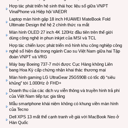
Hợp tác phát triển hệ sinh thái học liệu số giữa VNPT
VinaPhone và Hiệp hội VAEDR
Laptop màn hình gập 18 inch HUAWEI MateBook Fold
Ultimate Design thế hệ 2 chính thức ra mắt
Màn hình OLED 27 inch 4K 120Hz đầu tiên trên thế giới
dùng công nghệ in phun inkjet của MSI và TCL
Hợp tác chiến lược phát triển mô hình khu công nghiệp công
nghệ số hiện đại trong ngành Cao su Việt Nam giữa hai Tập
đoàn VNPT và VRG
Máy bay Boeing 737-7 mới được Cục Hàng không Liên
bang Hoa Kỳ cấp chứng nhận khai thác thương mại
Màn hình gaming LG UltraGear 25G590B có tốc độ “siêu
khủng” tới 1.000Hz ở FHD+
Doanh thu của các dịch vụ viễn thông và truyền hình trả phí
của Việt Nam tiếp tục gia tăng
Mẫu smartphone khái niệm không có khung viền màn hình
của Tecno
Dell XPS 13 mất thế cạnh tranh về giá với MacBook Neo ở
Hàn Quốc