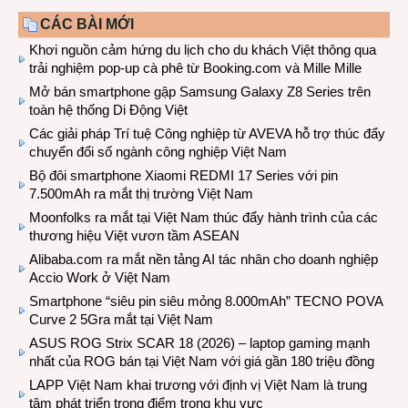
CÁC BÀI MỚI
Khơi nguồn cảm hứng du lịch cho du khách Việt thông qua
trải nghiệm pop-up cà phê từ Booking.com và Mille Mille
Mở bán smartphone gập Samsung Galaxy Z8 Series trên
toàn hệ thống Di Động Việt
Các giải pháp Trí tuệ Công nghiệp từ AVEVA hỗ trợ thúc đẩy
chuyển đổi số ngành công nghiệp Việt Nam
Bộ đôi smartphone Xiaomi REDMI 17 Series với pin
7.500mAh ra mắt thị trường Việt Nam
Moonfolks ra mắt tại Việt Nam thúc đẩy hành trình của các
thương hiệu Việt vươn tầm ASEAN
Alibaba.com ra mắt nền tảng AI tác nhân cho doanh nghiệp
Accio Work ở Việt Nam
Smartphone “siêu pin siêu mỏng 8.000mAh” TECNO POVA
Curve 2 5Gra mắt tại Việt Nam
ASUS ROG Strix SCAR 18 (2026) – laptop gaming mạnh
nhất của ROG bán tại Việt Nam với giá gần 180 triệu đồng
LAPP Việt Nam khai trương với định vị Việt Nam là trung
tâm phát triển trọng điểm trong khu vực