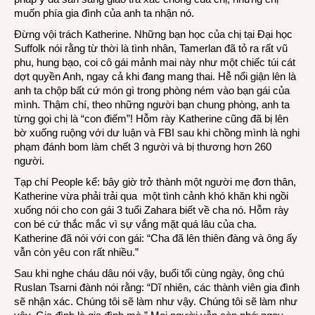
muốn phía gia đình của anh ta nhận nó.
Đừng vội trách Katherine. Những bạn học của chị tại Đại học
Suffolk nói rằng từ thời là tình nhân, Tamerlan đã tỏ ra rất vũ
phu, hung bạo, coi cô gái mảnh mai này như một chiếc túi cát
dợt quyền Anh, ngay cả khi đang mang thai. Hễ nổi giận lên là
anh ta chộp bất cứ món gì trong phòng ném vào bạn gái của
mình. Thậm chí, theo những người bạn chung phòng, anh ta
từng gọi chị là “con điếm”! Hỗm rày Katherine cũng đã bị lên
bờ xuống ruộng với dư luận và FBI sau khi chồng mình là nghi
phạm đánh bom làm chết 3 người và bị thương hơn 260
người.
Tạp chí People kể: bây giờ trở thành một người mẹ đơn thân,
Katherine vừa phải trải qua một tình cảnh khó khăn khi ngồi
xuống nói cho con gái 3 tuổi Zahara biết về cha nó. Hỗm rày
con bé cứ thắc mắc vì sự vắng mặt quá lâu của cha.
Katherine đã nói với con gái: “Cha đã lên thiên đàng và ông ấy
vẫn còn yêu con rất nhiều.”
Sau khi nghe cháu dâu nói vậy, buổi tối cùng ngày, ông chú
Ruslan Tsarni đành nói rằng: “Dĩ nhiên, các thành viên gia đình
sẽ nhận xác. Chúng tôi sẽ làm như vậy. Chúng tôi sẽ làm như