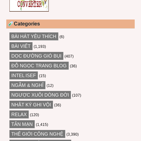
Categories
BÀI HÁT YÊU THÍCH
(6)
BÀI VIẾT
(1,193)
DỌC ĐƯỜNG GIÓ BỤI
(407)
ĐỖ NGỌC TRANG BLOG
(36)
INTEL ISEF
(15)
NGẪM & NGHĨ
(12)
NGƯỢC XUÔI DÒNG ĐỜI
(107)
NHẬT KÝ GHI VỘI
(36)
RELAX
(120)
TẢN MẠN
(1,415)
THẾ GIỚI CÔNG NGHỆ
(3,390)