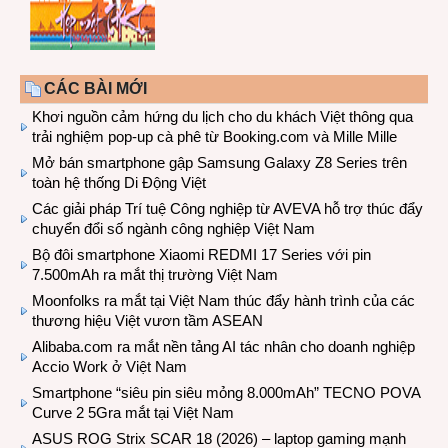
CÁC BÀI MỚI
Khơi nguồn cảm hứng du lịch cho du khách Việt thông qua
trải nghiệm pop-up cà phê từ Booking.com và Mille Mille
Mở bán smartphone gập Samsung Galaxy Z8 Series trên
toàn hệ thống Di Động Việt
Các giải pháp Trí tuệ Công nghiệp từ AVEVA hỗ trợ thúc đẩy
chuyển đổi số ngành công nghiệp Việt Nam
Bộ đôi smartphone Xiaomi REDMI 17 Series với pin
7.500mAh ra mắt thị trường Việt Nam
Moonfolks ra mắt tại Việt Nam thúc đẩy hành trình của các
thương hiệu Việt vươn tầm ASEAN
Alibaba.com ra mắt nền tảng AI tác nhân cho doanh nghiệp
Accio Work ở Việt Nam
Smartphone “siêu pin siêu mỏng 8.000mAh” TECNO POVA
Curve 2 5Gra mắt tại Việt Nam
ASUS ROG Strix SCAR 18 (2026) – laptop gaming mạnh