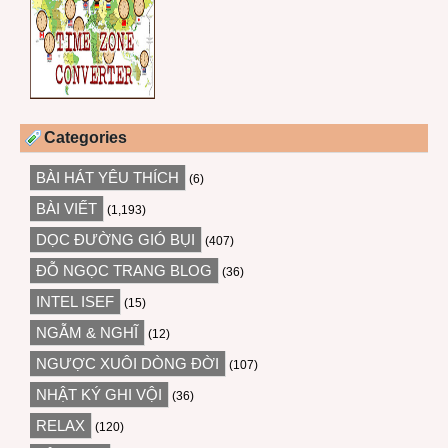
Categories
BÀI HÁT YÊU THÍCH
(6)
BÀI VIẾT
(1,193)
DỌC ĐƯỜNG GIÓ BỤI
(407)
ĐỖ NGỌC TRANG BLOG
(36)
INTEL ISEF
(15)
NGẪM & NGHĨ
(12)
NGƯỢC XUÔI DÒNG ĐỜI
(107)
NHẬT KÝ GHI VỘI
(36)
RELAX
(120)