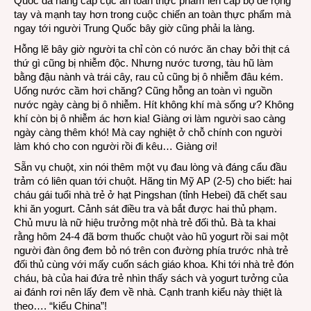
Quốc đã nâng cấp cục an toàn thực phẩm lên cấp bộ để rộng
tay và mạnh tay hơn trong cuộc chiến an toàn thực phẩm mà
ngay tới người Trung Quốc bây giờ cũng phải la làng.
Hỗng lẽ bây giờ người ta chỉ còn có nước ăn chay bởi thịt cá
thứ gì cũng bị nhiễm độc. Nhưng nước tương, tàu hũ làm
bằng đậu nành và trái cây, rau củ cũng bị ô nhiễm đâu kém.
Uống nước cầm hơi chăng? Cũng hỗng an toàn vì nguồn
nước ngày càng bị ô nhiễm. Hít không khí mà sống ư? Không
khí còn bị ô nhiễm ác hơn kia! Giàng ơi làm người sao càng
ngày càng thêm khó! Mà cay nghiệt ở chỗ chính con người
làm khó cho con người rồi đi kêu… Giàng ơi!
Sẵn vụ chuột, xin nói thêm một vụ đau lòng và đáng cẩu đầu
trảm có liên quan tới chuột. Hãng tin Mỹ AP (2-5) cho biết: hai
cháu gái tuổi nhà trẻ ở hạt Pingshan (tỉnh Hebei) đã chết sau
khi ăn yogurt. Cảnh sát điều tra và bắt được hai thủ phạm.
Chủ mưu là nữ hiệu trưởng một nhà trẻ đối thủ. Bà ta khai
rằng hôm 24-4 đã bơm thuốc chuột vào hũ yogurt rồi sai một
người đàn ông đem bỏ nó trên con đường phía trước nhà trẻ
đối thủ cùng với mấy cuốn sách giáo khoa. Khi tới nhà trẻ đón
cháu, bà của hai đứa trẻ nhìn thấy sách và yogurt tưởng của
ai đánh rơi nên lấy đem về nhà. Cạnh tranh kiểu này thiệt là
theo…. “kiểu China”!