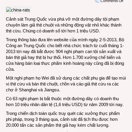
on
Comments Off
Thịt
chuột
hô
Cảnh sát Trung Quốc vừa phá vỡ một đường dây tội phạm
biến
chuyên làm giả thịt chuột và những động vật nhỏ khác thành
thàn
thịt cừu. Chúng có doanh số tới hơn 1 triệu USD.
thịt
Trong thông báo đưa lên website của mình ngày 2-5-2013, Bộ
cừu
Công an Trung Quốc cho biết nhà chức trách từ cuối tháng 1-
ở
2013 tới nay đã bắt được 904 nghi phạm can tội sản xuất và
Trun
bán thịt giả hay thịt bị hư thối. Hơn 1.700 xưởng chế biến và
Quốc
cửa hàng bán loại thực phẩm kinh hoàng này cũng đã bị đóng
cửa.
Một nghi phạm họ Wei đã sử dụng các chất phụ gia để tạo mùi
vị thịt cừu và bán thịt chuột, chồn và cáo giả thịt cừu ra các
chợ ở Shanghai và Jiangsu.
Có 63 nghi phạm bị bắt thuộc một đường dây có doanh thu
hơn 10 triệu nhân dân tệ (1,6 triệu USD) từ năm 2009 tới nay.
Trong chiến dịch toàn quốc truy quét các xưởng thực phẩm
phi pháp, trong 3 tháng qua, cảnh sát đã tịch thu đưọc hơn
20.000 tấn các sản phẩm thịt giả hay kém chất lượng.