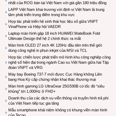
nhất của ROG bán tại Việt Nam với giá gần 180 triệu đồng
LAPP Việt Nam khai trương với định vị Việt Nam là trung
tâm phát triển trọng điểm trong khu vực
Hợp tác phát triển hệ sinh thái học liệu số giữa VNPT
VinaPhone và Hiệp hội VAEDR
Laptop màn hình gập 18 inch HUAWEI MateBook Fold
Ultimate Design thế hệ 2 chính thức ra mắt
Màn hình OLED 27 inch 4K 120Hz đầu tiên trên thế giới
dùng công nghệ in phun inkjet của MSI và TCL
Hợp tác chiến lược phát triển mô hình khu công nghiệp công
nghệ số hiện đại trong ngành Cao su Việt Nam giữa hai Tập
đoàn VNPT và VRG
Máy bay Boeing 737-7 mới được Cục Hàng không Liên
bang Hoa Kỳ cấp chứng nhận khai thác thương mại
Màn hình gaming LG UltraGear 25G590B có tốc độ “siêu
khủng” tới 1.000Hz ở FHD+
Doanh thu của các dịch vụ viễn thông và truyền hình trả phí
của Việt Nam tiếp tục gia tăng
Mẫu smartphone khái niệm không có khung viền màn hình
của Tecno