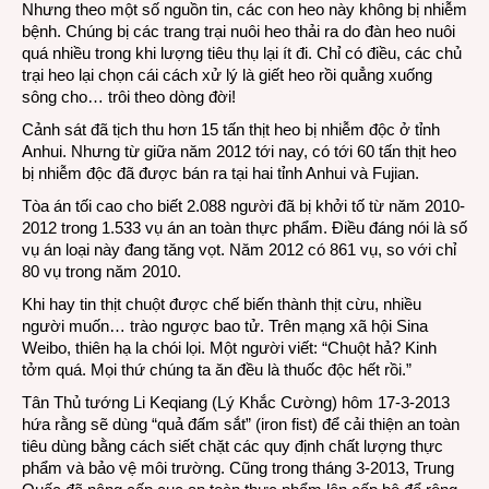
Nhưng theo một số nguồn tin, các con heo này không bị nhiễm
bệnh. Chúng bị các trang trại nuôi heo thải ra do đàn heo nuôi
quá nhiều trong khi lượng tiêu thụ lại ít đi. Chỉ có điều, các chủ
trại heo lại chọn cái cách xử lý là giết heo rồi quẳng xuống
sông cho… trôi theo dòng đời!
Cảnh sát đã tịch thu hơn 15 tấn thịt heo bị nhiễm độc ở tỉnh
Anhui. Nhưng từ giữa năm 2012 tới nay, có tới 60 tấn thịt heo
bị nhiễm độc đã được bán ra tại hai tỉnh Anhui và Fujian.
Tòa án tối cao cho biết 2.088 người đã bị khởi tố từ năm 2010-
2012 trong 1.533 vụ án an toàn thực phẩm. Điều đáng nói là số
vụ án loại này đang tăng vọt. Năm 2012 có 861 vụ, so với chỉ
80 vụ trong năm 2010.
Khi hay tin thịt chuột được chế biến thành thịt cừu, nhiều
người muốn… trào ngược bao tử. Trên mạng xã hội Sina
Weibo, thiên hạ la chói lọi. Một người viết: “Chuột hả? Kinh
tởm quá. Mọi thứ chúng ta ăn đều là thuốc độc hết rồi.”
Tân Thủ tướng Li Keqiang (Lý Khắc Cường) hôm 17-3-2013
hứa rằng sẽ dùng “quả đấm sắt” (iron fist) để cải thiện an toàn
tiêu dùng bằng cách siết chặt các quy định chất lượng thực
phẩm và bảo vệ môi trường. Cũng trong tháng 3-2013, Trung