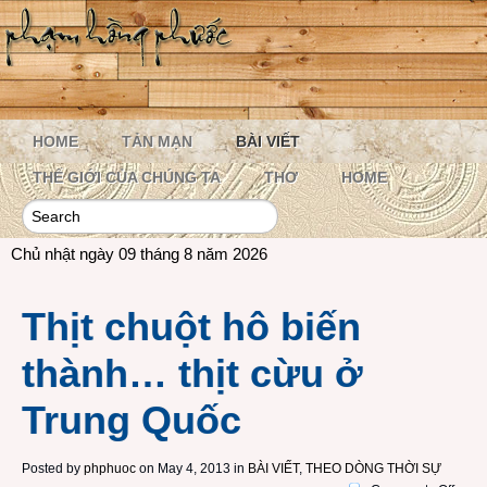
HOME
TẢN MẠN
BÀI VIẾT
THẾ GIỚI CỦA CHÚNG TA
THƠ
HOME
Chủ nhật ngày 09 tháng 8 năm 2026
Thịt chuột hô biến
thành… thịt cừu ở
Trung Quốc
Posted by
phphuoc
on May 4, 2013 in
BÀI VIẾT
,
THEO DÒNG THỜI SỰ