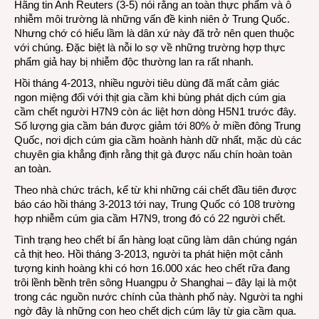
Hãng tin Anh Reuters (3-5) nói rằng an toàn thực phẩm và ô
nhiễm môi trường là những vấn đề kinh niên ở Trung Quốc.
Nhưng chớ có hiểu lầm là dân xứ này đã trở nên quen thuộc
với chúng. Đặc biệt là nỗi lo sợ về những trường hợp thực
phẩm giả hay bị nhiễm độc thường lan ra rất nhanh.
Hồi tháng 4-2013, nhiều người tiêu dùng đã mất cảm giác
ngon miệng đối với thịt gia cầm khi bùng phát dịch cúm gia
cầm chết người H7N9 còn ác liệt hơn dòng H5N1 trước đây.
Số lượng gia cầm bán được giảm tới 80% ở miền đông Trung
Quốc, nơi dịch cúm gia cầm hoành hành dữ nhất, mặc dù các
chuyên gia khẳng định rằng thịt gà được nấu chín hoàn toàn
an toàn.
Theo nhà chức trách, kể từ khi những cái chết đầu tiên được
báo cáo hồi tháng 3-2013 tới nay, Trung Quốc có 108 trường
hợp nhiễm cúm gia cầm H7N9, trong đó có 22 người chết.
Tình trạng heo chết bí ẩn hàng loạt cũng làm dân chúng ngán
cả thịt heo. Hồi tháng 3-2013, người ta phát hiện một cảnh
tượng kinh hoàng khi có hơn 16.000 xác heo chết rữa đang
trôi lềnh bềnh trên sông Huangpu ở Shanghai – đây lại là một
trong các nguồn nước chính của thành phố này. Người ta nghi
ngờ đây là những con heo chết dịch cúm lây từ gia cầm qua.