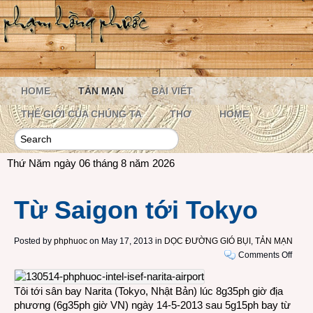
HOME
TẢN MẠN
BÀI VIẾT
THẾ GIỚI CỦA CHÚNG TA
THƠ
HOME
Thứ Năm ngày 06 tháng 8 năm 2026
Từ Saigon tới Tokyo
Posted by
phphuoc
on May 17, 2013 in
DỌC ĐƯỜNG GIÓ BỤI
,
TẢN MẠN
on
Comments Off
Từ
Saig
Tôi tới sân bay Narita (Tokyo, Nhật Bản) lúc 8g35ph giờ địa
tới
phương (6g35ph giờ VN) ngày 14-5-2013 sau 5g15ph bay từ
Toky