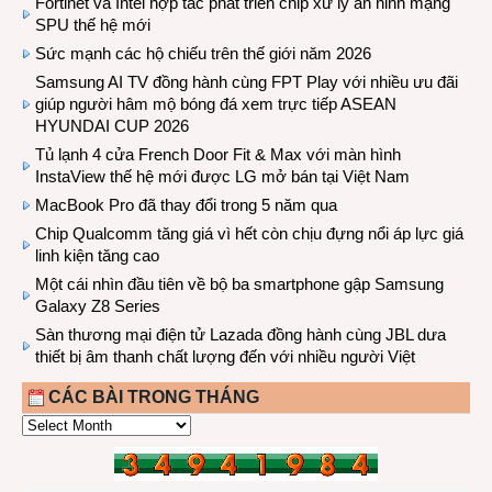
Fortinet và Intel hợp tác phát triển chip xử lý an ninh mạng
SPU thế hệ mới
Sức mạnh các hộ chiếu trên thế giới năm 2026
Samsung AI TV đồng hành cùng FPT Play với nhiều ưu đãi
giúp người hâm mộ bóng đá xem trực tiếp ASEAN
HYUNDAI CUP 2026
Tủ lạnh 4 cửa French Door Fit & Max với màn hình
InstaView thế hệ mới được LG mở bán tại Việt Nam
MacBook Pro đã thay đổi trong 5 năm qua
Chip Qualcomm tăng giá vì hết còn chịu đựng nổi áp lực giá
linh kiện tăng cao
Một cái nhìn đầu tiên về bộ ba smartphone gập Samsung
Galaxy Z8 Series
Sàn thương mại điện tử Lazada đồng hành cùng JBL dưa
thiết bị âm thanh chất lượng đến với nhiều người Việt
CÁC BÀI TRONG THÁNG
CÁC
BÀI
TRONG
THÁNG