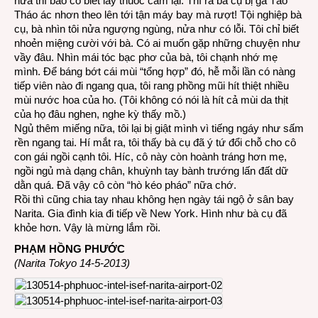
nữa thì báo cô biết lấy thuốc cầm lại. Thì ra bà cụ bị gã Tào
Tháo ác nhơn theo lên tới tận máy bay mà rượt! Tội nghiệp bà
cụ, bà nhìn tôi nửa ngượng ngùng, nửa như có lỗi. Tôi chỉ biết
nhoẻn miệng cười với bà. Có ai muốn gặp những chuyện như
vầy đâu. Nhìn mái tóc bạc phơ của bà, tôi chạnh nhớ mẹ
mình. Để báng bớt cái mùi “tổng hợp” đó, hễ mỗi lần có nàng
tiếp viên nào đi ngang qua, tôi rang phồng mũi hít thiệt nhiều
mùi nước hoa của ho. (Tôi không có nói là hít cả mùi da thịt
của họ đâu nghen, nghe kỳ thấy mồ.)
Ngủ thêm miếng nữa, tôi lại bị giật mình vì tiếng ngáy như sấm
rền ngang tai. Hí mắt ra, tôi thấy bà cụ đã ý tứ đổi chỗ cho cô
con gái ngồi cạnh tôi. Híc, cô này còn hoành tráng hơn mẹ,
ngồi ngủ mà dạng chân, khuỳnh tay bành trướng lấn đất dữ
dằn quá. Đã vậy cô còn “hò kéo pháo” nữa chớ.
Rồi thì cũng chia tay nhau không hẹn ngày tái ngộ ở sân bay
Narita. Gia đình kia đi tiếp về New York. Hình như bà cụ đã
khỏe hơn. Vậy là mừng lắm rồi.
PHẠM HỒNG PHƯỚC
(Narita Tokyo 14-5-2013)