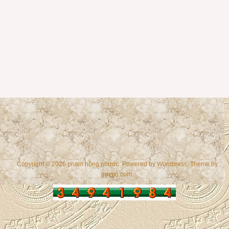
Copyright © 2026 phạm hồng phước. Powered by
Wordpress
, Theme by
gazpo.com
.