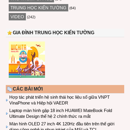
TRUNG HỌC KIẾN TƯỜNG
(64)
VIDEO
(242)
GIA ĐÌNH TRUNG HỌC KIẾN TƯỜNG
CÁC BÀI MỚI
Hợp tác phát triển hệ sinh thái học liệu số giữa VNPT
VinaPhone và Hiệp hội VAEDR
Laptop màn hình gập 18 inch HUAWEI MateBook Fold
Ultimate Design thế hệ 2 chính thức ra mắt
Màn hình OLED 27 inch 4K 120Hz đầu tiên trên thế giới
dùng công nghệ in phun inkjet của MSI và TCL