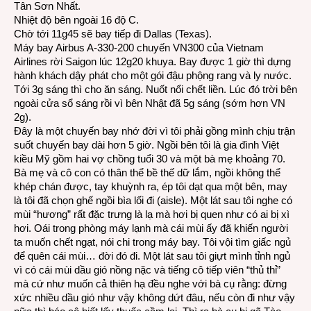
Tân Sơn Nhất.
Nhiệt độ bên ngoài 16 độ C.
Chờ tới 11g45 sẽ bay tiếp đi Dallas (Texas).
Máy bay Airbus A-330-200 chuyến VN300 của Vietnam
Airlines rời Saigon lúc 12g20 khuya. Bay được 1 giờ thì dựng
hành khách dậy phát cho một gói đậu phộng rang và ly nước.
Tới 3g sáng thì cho ăn sáng. Nuốt nổi chết liền. Lúc đó trời bên
ngoài cửa sổ sáng rồi vì bên Nhật đã 5g sáng (sớm hơn VN
2g).
Đây là một chuyến bay nhớ đời vì tôi phải gồng mình chịu trận
suốt chuyến bay dài hơn 5 giờ. Ngồi bên tôi là gia đình Việt
kiều Mỹ gồm hai vợ chồng tuổi 30 và một bà mẹ khoảng 70.
Bà mẹ và cô con có thân thể bề thế dữ lắm, ngồi không thể
khép chán được, tay khuỳnh ra, ép tôi dạt qua một bên, may
là tôi đã chọn ghế ngồi bìa lối đi (aisle). Một lát sau tôi nghe có
mùi “hương” rất đặc trưng là lạ mà hơi bị quen như có ai bị xì
hơi. Oái trong phòng máy lạnh mà cái mùi ấy đã khiến người
ta muốn chết ngạt, nói chi trong máy bay. Tôi vội tìm giấc ngủ
để quên cái mùi… đời đó đi. Một lát sau tôi giựt mình tỉnh ngủ
vì có cái mùi dầu gió nồng nặc và tiếng cô tiếp viên “thủ thỉ”
mà cứ như muốn cả thiên hạ đều nghe với bà cụ rằng: đừng
xức nhiều dầu gió như vậy không dứt đâu, nếu còn đi như vậy