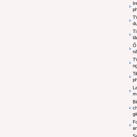
In
ph
T
d
Tì
tă
Ổ
n
TV
n
T
ph
L
mẽ
Bệ
c
g
Fo
a
Sứ