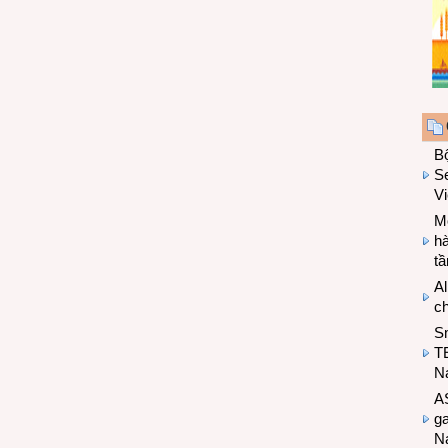
B
Se
V
Mo
hà
t
Al
c
S
T
N
A
g
Na