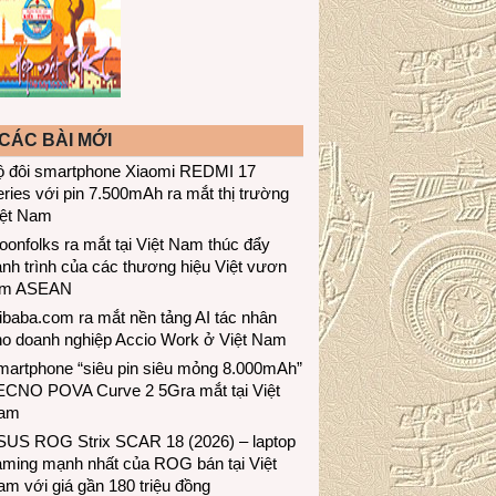
CÁC BÀI MỚI
ộ đôi smartphone Xiaomi REDMI 17
ries với pin 7.500mAh ra mắt thị trường
iệt Nam
onfolks ra mắt tại Việt Nam thúc đẩy
nh trình của các thương hiệu Việt vươn
ầm ASEAN
ibaba.com ra mắt nền tảng AI tác nhân
ho doanh nghiệp Accio Work ở Việt Nam
martphone “siêu pin siêu mỏng 8.000mAh”
ECNO POVA Curve 2 5Gra mắt tại Việt
am
SUS ROG Strix SCAR 18 (2026) – laptop
aming mạnh nhất của ROG bán tại Việt
m với giá gần 180 triệu đồng