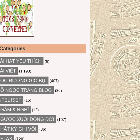
Categories
ÀI HÁT YÊU THÍCH
(6)
ÀI VIẾT
(1,193)
ỌC ĐƯỜNG GIÓ BỤI
(407)
Ỗ NGỌC TRANG BLOG
(36)
NTEL ISEF
(15)
GẪM & NGHĨ
(12)
GƯỢC XUÔI DÒNG ĐỜI
(107)
HẬT KÝ GHI VỘI
(36)
ELAX
(120)