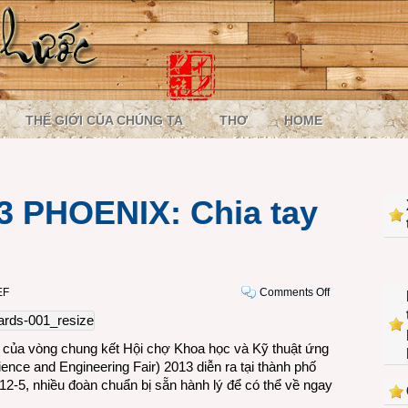
THẾ GIỚI CỦA CHÚNG TA
THƠ
HOME
3 PHOENIX: Chia tay
on
EF
Comments Off
INTEL
ISEF
2013
 của vòng chung kết Hội chợ Khoa học và Kỹ thuật ứng
PHOENIX:
ience and Engineering Fair) 2013 diễn ra tại thành phố
Chia
12-5, nhiều đoàn chuẩn bị sẵn hành lý để có thể về ngay
tay