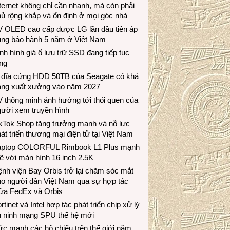
ternet không chỉ cần nhanh, mà còn phải
ủ rộng khắp và ổn định ở mọi góc nhà
V OLED cao cấp được LG lần đầu tiên áp
ụng bảo hành 5 năm ở Việt Nam
nh hình giá ổ lưu trữ SSD đang tiếp tục
ng
 đĩa cứng HDD 50TB của Seagate có khả
ăng xuất xưởng vào năm 2027
 thông minh ảnh hưởng tới thói quen của
gười xem truyền hình
ikTok Shop tăng trưởng mạnh và nỗ lực
át triển thương mại điện tử tại Việt Nam
aptop COLORFUL Rimbook L1 Plus mạnh
 với màn hình 16 inch 2.5K
nh viện Bay Orbis trở lại chăm sóc mắt
ho người dân Việt Nam qua sự hợp tác
iữa FedEx và Orbis
rtinet và Intel hợp tác phát triển chip xử lý
n ninh mạng SPU thế hệ mới
c mạnh các hộ chiếu trên thế giới năm