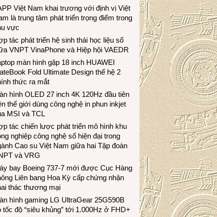
PP Việt Nam khai trương với định vị Việt
m là trung tâm phát triển trọng điểm trong
hu vực
p tác phát triển hệ sinh thái học liệu số
iữa VNPT VinaPhone và Hiệp hội VAEDR
aptop màn hình gập 18 inch HUAWEI
teBook Fold Ultimate Design thế hệ 2
ính thức ra mắt
àn hình OLED 27 inch 4K 120Hz đầu tiên
ên thế giới dùng công nghệ in phun inkjet
ủa MSI và TCL
p tác chiến lược phát triển mô hình khu
ng nghiệp công nghệ số hiện đại trong
gành Cao su Việt Nam giữa hai Tập đoàn
NPT và VRG
áy bay Boeing 737-7 mới được Cục Hàng
hông Liên bang Hoa Kỳ cấp chứng nhận
ai thác thương mại
àn hình gaming LG UltraGear 25G590B
 tốc độ “siêu khủng” tới 1.000Hz ở FHD+