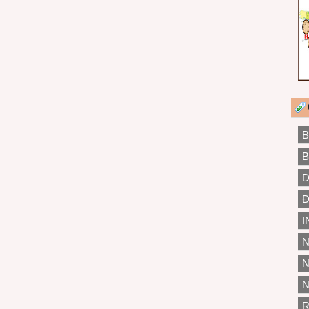
B
B
D
Đ
I
N
N
N
R