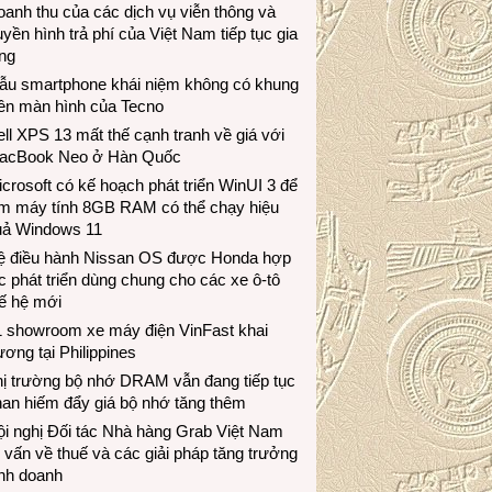
anh thu của các dịch vụ viễn thông và
uyền hình trả phí của Việt Nam tiếp tục gia
ng
ẫu smartphone khái niệm không có khung
iền màn hình của Tecno
ll XPS 13 mất thế cạnh tranh về giá với
acBook Neo ở Hàn Quốc
crosoft có kế hoạch phát triển WinUI 3 để
àm máy tính 8GB RAM có thể chạy hiệu
uả Windows 11
ệ điều hành Nissan OS được Honda hợp
c phát triển dùng chung cho các xe ô-tô
ế hệ mới
1 showroom xe máy điện VinFast khai
ương tại Philippines
hị trường bộ nhớ DRAM vẫn đang tiếp tục
an hiếm đẩy giá bộ nhớ tăng thêm
i nghị Đối tác Nhà hàng Grab Việt Nam
 vấn về thuế và các giải pháp tăng trưởng
inh doanh