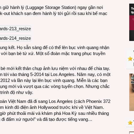
đầy
 giữ hành lý (Luggage Storage Station) ngay gần nơi
lưu
k-out khách sạn đem hành lý tới gửi rồi sau khi bế mạc
luyến
ung kết. Họ sẵn sàng để có thể lên bục vinh quang nhận
” với bạn bè tứ xứ. Một số đoàn mặc trang phục truyền
bè mới kết thân chụp ảnh lưu niệm với nhau để chia tay.
lần tới vào tháng 5-2014 tại Los Angeles. Năm nay, có một
F 2012 và lần này lại lên bục vinh quang. Miễn là các bạn
 dụng mới và vượt qua các vòng tuyển chọn. Nhưng chắc
trình độ như vậy.
, đoàn Việt Nam đã đi sang Los Angeles (cách Phoenix 372
m kinh đô điện ảnh Hollywood trước khi về Việt Nam.
ờ phút thoải mái và khám phá Hoa Kỳ sau nhiều tháng
 đi đấm xứ người” và đã tạo được tiếng vang…