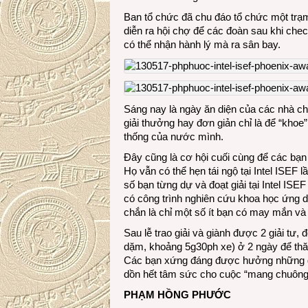
Ban tổ chức đã chu đáo tổ chức một trạm
diễn ra hội chợ để các đoàn sau khi chec
có thể nhận hành lý mà ra sân bay.
Sáng nay là ngày ăn diện của các nhà ch
giải thưởng hay đơn giản chỉ là để “khoe
thống của nước mình.
Đây cũng là cơ hội cuối cùng để các bạn 
Họ vẫn có thể hẹn tái ngộ tại Intel ISEF 
số bạn từng dự và đoạt giải tại Intel ISE
có công trình nghiên cứu khoa học ứng
chắn là chỉ một số ít bạn có may mắn và 
Sau lễ trao giải và giành được 2 giải tư
dặm, khoảng 5g30ph xe) ở 2 ngày để thă
Các bạn xứng đáng được hưởng những gi
dồn hết tâm sức cho cuộc “mang chuông
PHẠM HỒNG PHƯỚC