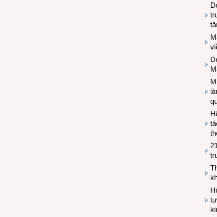
Do
tr
tă
M
v
De
M
Mi
l
q
H
tá
th
2
tr
T
kh
Hộ
tư
k