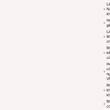
LA
Na
k
Hợ
g
L
Ma
ch
M
tr
c
Hợ
cô
n
V
M
k
kh
M
có