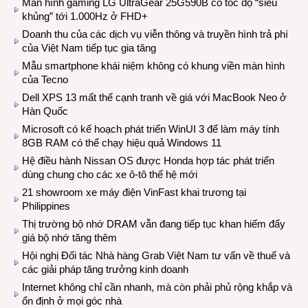
Màn hình gaming LG UltraGear 25G590B có tốc độ “siêu
khủng” tới 1.000Hz ở FHD+
Doanh thu của các dịch vụ viễn thông và truyền hình trả phí
của Việt Nam tiếp tục gia tăng
Mẫu smartphone khái niệm không có khung viền màn hình
của Tecno
Dell XPS 13 mất thế cạnh tranh về giá với MacBook Neo ở
Hàn Quốc
Microsoft có kế hoạch phát triển WinUI 3 để làm máy tính
8GB RAM có thể chạy hiệu quả Windows 11
Hệ điều hành Nissan OS được Honda hợp tác phát triển
dùng chung cho các xe ô-tô thế hệ mới
21 showroom xe máy điện VinFast khai trương tại
Philippines
Thị trường bộ nhớ DRAM vẫn đang tiếp tục khan hiếm đẩy
giá bộ nhớ tăng thêm
Hội nghị Đối tác Nhà hàng Grab Việt Nam tư vấn về thuế và
các giải pháp tăng trưởng kinh doanh
Internet không chỉ cần nhanh, mà còn phải phủ rộng khắp và
ổn định ở mọi góc nhà