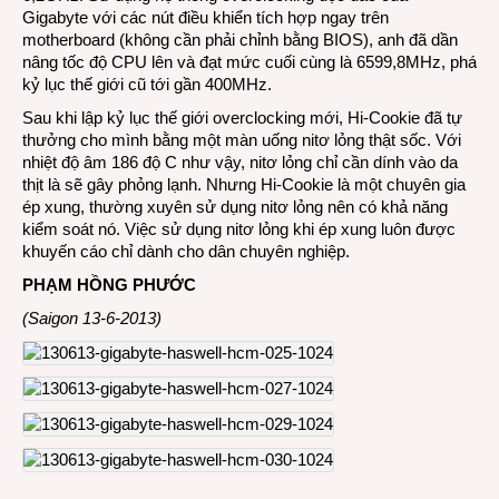
đã
Gigabyte với các nút điều khiển tích hợp ngay trên
được
motherboard (không cần phải chỉnh bằng BIOS), anh đã dần
xác
nâng tốc độ CPU lên và đạt mức cuối cùng là 6599,8MHz, phá
lập
kỷ lục thế giới cũ tới gần 400MHz.
tại
TP.H
Sau khi lập kỷ lục thế giới overclocking mới, Hi-Cookie đã tự
thưởng cho mình bằng một màn uống nitơ lỏng thật sốc. Với
nhiệt độ âm 186 độ C như vậy, nitơ lỏng chỉ cần dính vào da
thịt là sẽ gây phỏng lạnh. Nhưng Hi-Cookie là một chuyên gia
ép xung, thường xuyên sử dụng nitơ lỏng nên có khả năng
kiểm soát nó. Việc sử dụng nitơ lỏng khi ép xung luôn được
khuyến cáo chỉ dành cho dân chuyên nghiệp.
PHẠM HỒNG PHƯỚC
(Saigon 13-6-2013)