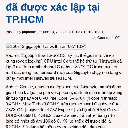
đã được xác lập tại
TP.HCM
Posted by
phphuoc
on June 13, 2013 in
THẾ GIỚI CÔNG NGHỆ
on
Comments Off
6,6G
kỷ
lục
Vào lúc 11g55ph trưa 13-6-2013, kỷ lục thế giới mới về ép
thế
xung (overclocking) CPU Intel Core thế hệ thứ tư (Haswell) đã
giới
lập được trên motherboard Gigabyte Z87X-OC trong buổi ra
mới
mắt các dòng motherboard mới của Gigabyte chạy nền tảng vi
về
xử lý mới Intel Haswell tại TP.HCM.
ép
Anh Hi-Cookie, chuyên gia ép xung của Gigabyte, người đang
xung
giữ nhiều kỷ lục thế giới về ép xung, đã trình diễn màn ép xung
CPU
ấn tượng này với CPU Intel Core i5-4670K (4 core 4 thread;
Intel
3,4GHz; Max Turbo 3,8GHz) trên motherboard Gigabyte GA-
Hasw
Z87X-OC (chipset Intel Z87 Express) và bộ nhớ RAM Corsair
trên
DDR3-2666MHz 4GBx2 Dual-channel. Tản nhiệt bằng nitơ
moth
lỏng có nhiệt độ âm 186 độ C. Kỷ lục thế giới trước đó là
Gigab
6,2GHz. Sử dụng hệ thống overclocking độc đáo của