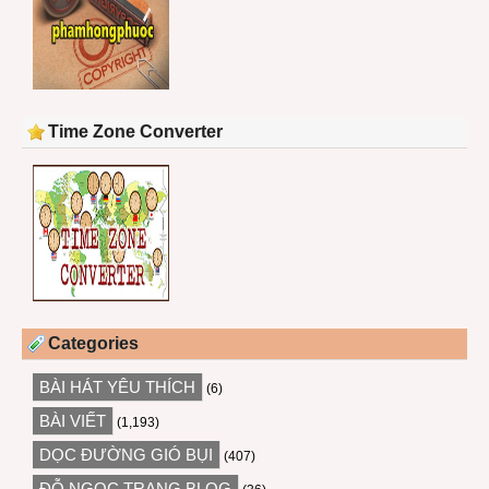
Time Zone Converter
Categories
BÀI HÁT YÊU THÍCH
(6)
BÀI VIẾT
(1,193)
DỌC ĐƯỜNG GIÓ BỤI
(407)
ĐỖ NGỌC TRANG BLOG