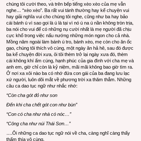
chúng tôi cười theo, và trên bếp tiếng xèo xèo của mẹ vẫn
nghe… “xèo xèo”. Ba rất vui tánh thường hay kể chuyện vui
hay giải nghĩa vui cho chúng tôi nghe, cũng như ba hay bảo
cái bánh ú vì sao gọi là ú là tại vì nó ú na ú nần không tròn trịa,
ba nói cho vui để có những nụ cười nhất là mẹ người đã chịu
cực khổ trong việc nấu nướng những món ngon cho cả nhà.
Mồng năm ngoài làm bánh ú tro, bánh xèo, mẹ còn cho ăn ốc
gạo, chúng tôi thích vô cùng, một ngày ăn hả hê, sau đó được
ba kể chuyện đời xưa, ôi tôi thèm trở lại ngày xưa đó, thèm
cái không khí ấm cúng, hạnh phúc của gia đình với cha mẹ và
anh em, giờ chỉ còn là kỷ niệm, mãi mãi không bao giờ tìm ra.
Ở nơi xa xôi nào ba có nhớ đứa con gái của ba đang lưu lạc
xứ người, luôn dõi mắt về phương trời xa thăm thẳm. Những
câu ca dao tục ngữ như nhắc nhớ:
“Còn cha gót đỏ như son
Đến khi cha chết gót con như bùn”
“Con có cha như nhà có nóc…”
“Công cha như núi Thái Sơn…”
….Ôi những ca dao tục ngữ nói về cha, càng nghĩ càng thấy
thấm thía vô cùng.