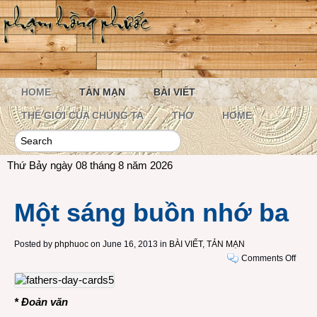
HOME
TẢN MẠN
BÀI VIẾT
THẾ GIỚI CỦA CHÚNG TA
THƠ
HOME
Thứ Bảy ngày 08 tháng 8 năm 2026
Một sáng buồn nhớ ba
Posted by
phphuoc
on June 16, 2013 in
BÀI VIẾT
,
TẢN MẠN
on
Comments Off
Một
sáng
buồn
* Đoản văn
nhớ