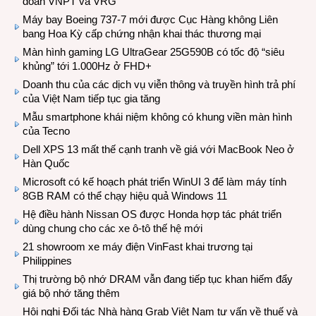
đoàn VNPT và VRG
Máy bay Boeing 737-7 mới được Cục Hàng không Liên
bang Hoa Kỳ cấp chứng nhận khai thác thương mại
Màn hình gaming LG UltraGear 25G590B có tốc độ “siêu
khủng” tới 1.000Hz ở FHD+
Doanh thu của các dịch vụ viễn thông và truyền hình trả phí
của Việt Nam tiếp tục gia tăng
Mẫu smartphone khái niệm không có khung viền màn hình
của Tecno
Dell XPS 13 mất thế cạnh tranh về giá với MacBook Neo ở
Hàn Quốc
Microsoft có kế hoạch phát triển WinUI 3 để làm máy tính
8GB RAM có thể chạy hiệu quả Windows 11
Hệ điều hành Nissan OS được Honda hợp tác phát triển
dùng chung cho các xe ô-tô thế hệ mới
21 showroom xe máy điện VinFast khai trương tại
Philippines
Thị trường bộ nhớ DRAM vẫn đang tiếp tục khan hiếm đẩy
giá bộ nhớ tăng thêm
Hội nghị Đối tác Nhà hàng Grab Việt Nam tư vấn về thuế và