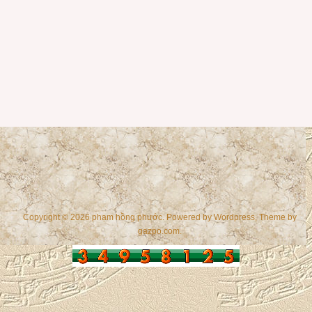
Copyright © 2026 phạm hồng phước. Powered by
Wordpress
, Theme by
gazpo.com
.