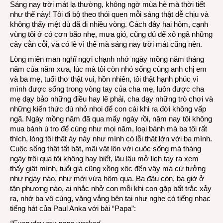
Sáng nay trời mát lạ thường, không ngờ mùa hè mà thời tiết
ba
như thế này! Tôi đi bộ theo thói quen mỗi sáng thật dễ chịu và
không thấy mệt dù đã đi nhiều vòng. Cách đây hai hôm, cạnh
vùng tôi ở có cơn bão nhẹ, mưa gió, cũng đủ để xô ngã những
cây cằn cỗi, và có lẽ vì thế mà sáng nay trời mát cũng nên.
Lòng miên man nghĩ ngợi chạnh nhớ ngày mồng năm tháng
năm của năm xưa, lúc mà tôi còn nhỏ sống cùng anh chị em
và ba mẹ, tuổi thơ thật vui, hồn nhiên, tôi thật hạnh phúc vì
mình được sống trong vòng tay của cha mẹ, luôn được cha
mẹ dạy bảo những điều hay lẽ phải, cha dạy những trò chơi và
những kiến thức dù nhỏ nhoi để con cái khi ra đời không vấp
ngã. Ngày mồng năm đã qua mấy ngày rồi, năm nay tôi không
mua bánh ú tro để cúng như mọi năm, loại bánh mà ba tôi rất
thích, lòng tôi thật áy náy như mình có lỗi thật lớn với ba mình.
Cuộc sống thật tất bật, mãi vật lộn với cuộc sống mà tháng
ngày trôi qua tôi không hay biết, lâu lâu mở lịch tay ra xem
thấy giật mình, tuổi già cũng xồng xộc đến vậy mà cứ tưởng
như ngày nào, như mới vừa hôm qua. Ba đâu còn, ba giờ ở
tận phương nào, ai nhắc nhở con mỗi khi con gặp bất trắc xảy
ra, nhớ ba vô cùng, văng vẳng bên tai như nghe có tiếng nhạc
tiếng hát của Paul Anka với bài “Papa”: