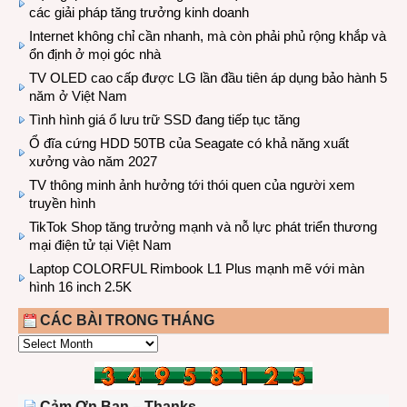
các giải pháp tăng trưởng kinh doanh
Internet không chỉ cần nhanh, mà còn phải phủ rộng khắp và
ổn định ở mọi góc nhà
TV OLED cao cấp được LG lần đầu tiên áp dụng bảo hành 5
năm ở Việt Nam
Tình hình giá ổ lưu trữ SSD đang tiếp tục tăng
Ổ đĩa cứng HDD 50TB của Seagate có khả năng xuất
xưởng vào năm 2027
TV thông minh ảnh hưởng tới thói quen của người xem
truyền hình
TikTok Shop tăng trưởng mạnh và nỗ lực phát triển thương
mại điện tử tại Việt Nam
Laptop COLORFUL Rimbook L1 Plus mạnh mẽ với màn
hình 16 inch 2.5K
CÁC BÀI TRONG THÁNG
CÁC
BÀI
TRONG
THÁNG
Cảm Ơn Bạn – Thanks