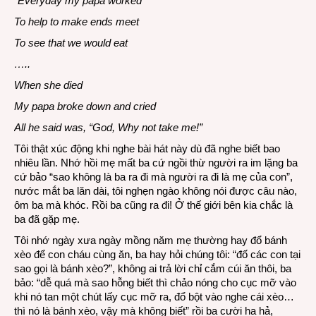
“Everyday my papa worked
To help to make ends meet
To see that we would eat
…..
When she died
My papa broke down and cried
All he said was, “God, Why not take me!”
Tôi thật xúc động khi nghe bài hát này dù đã nghe biết bao
nhiêu lần. Nhớ hồi mẹ mất ba cứ ngồi thừ người ra im lặng ba
cứ bảo “sao không là ba ra đi mà người ra đi là mẹ của con”,
nước mắt ba lăn dài, tôi nghẹn ngào không nói được câu nào,
ôm ba mà khóc. Rồi ba cũng ra đi! Ở thế giới bên kia chắc là
ba đã gặp mẹ.
Tôi nhớ ngày xưa ngày mồng năm mẹ thường hay đổ bánh
xèo để con cháu cùng ăn, ba hay hỏi chúng tôi: “đố các con tại
sao gọi là bánh xèo?”, không ai trả lời chỉ cắm cúi ăn thôi, ba
bảo: “dễ quá mà sao hỗng biết thì chảo nóng cho cục mỡ vào
khi nó tan một chút lấy cục mỡ ra, đổ bột vào nghe cái xèo…
thì nó là bánh xèo, vậy mà không biết” rồi ba cười ha hả,