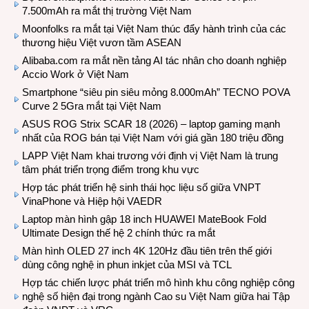
7.500mAh ra mắt thị trường Việt Nam
Moonfolks ra mắt tại Việt Nam thúc đẩy hành trình của các
thương hiệu Việt vươn tầm ASEAN
Alibaba.com ra mắt nền tảng AI tác nhân cho doanh nghiệp
Accio Work ở Việt Nam
Smartphone “siêu pin siêu mỏng 8.000mAh” TECNO POVA
Curve 2 5Gra mắt tại Việt Nam
ASUS ROG Strix SCAR 18 (2026) – laptop gaming mạnh
nhất của ROG bán tại Việt Nam với giá gần 180 triệu đồng
LAPP Việt Nam khai trương với định vị Việt Nam là trung
tâm phát triển trọng điểm trong khu vực
Hợp tác phát triển hệ sinh thái học liệu số giữa VNPT
VinaPhone và Hiệp hội VAEDR
Laptop màn hình gập 18 inch HUAWEI MateBook Fold
Ultimate Design thế hệ 2 chính thức ra mắt
Màn hình OLED 27 inch 4K 120Hz đầu tiên trên thế giới
dùng công nghệ in phun inkjet của MSI và TCL
Hợp tác chiến lược phát triển mô hình khu công nghiệp công
nghệ số hiện đại trong ngành Cao su Việt Nam giữa hai Tập