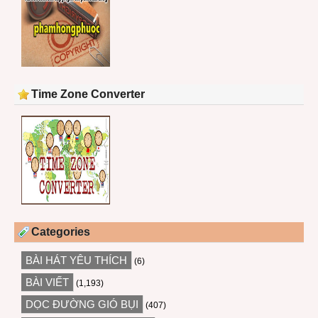
Time Zone Converter
Categories
BÀI HÁT YÊU THÍCH
(6)
BÀI VIẾT
(1,193)
DỌC ĐƯỜNG GIÓ BỤI
(407)