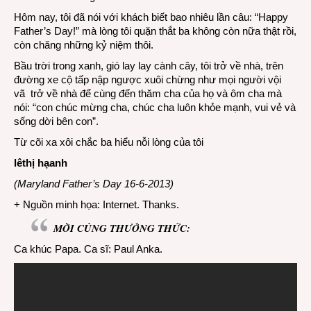
Hôm nay, tôi đã nói với khách biết bao nhiêu lần câu: “Happy
Father’s Day!” mà lòng tôi quặn thắt ba không còn nữa thật rồi,
còn chăng những kỷ niệm thôi.
Bầu trời trong xanh, gió lay lay cành cây, tôi trở về nhà, trên
đường xe cộ tấp nập ngược xuôi chừng như mọi người vội
vã trở về nhà để cùng đến thăm cha của họ và ôm cha mà
nói: “con chúc mừng cha, chúc cha luôn khỏe mạnh, vui vẻ và
sống dời bên con”.
Từ cõi xa xôi chắc ba hiểu nỗi lòng của tôi
lêthị hạanh
(Maryland Father’s Day 16-6-2013)
+ Nguồn minh họa: Internet. Thanks.
MỜI CÙNG THƯỞNG THỨC:
Ca khúc Papa. Ca sĩ: Paul Anka.