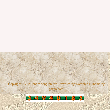
Copyright © 2026 phạm hồng phước. Powered by
Wordpress
, Theme by
gazpo.com
.