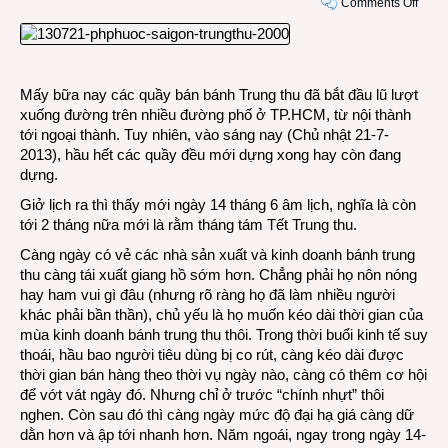
on
Comments Off
Đã
thấy
hình
dáng,
Mấy bữa nay các quầy bán bánh Trung thu đã bắt đầu lũ lượt
đã
xuống đường trên nhiều đường phố ở TP.HCM, từ nội thành
ngửi
tới ngoại thành. Tuy nhiên, vào sáng nay (Chủ nhật 21-7-
được
2013), hầu hết các quầy đều mới dựng xong hay còn đang
mùi
dựng.
Tết
Trun
Giở lịch ra thì thấy mới ngày 14 tháng 6 âm lịch, nghĩa là còn
Thu
tới 2 tháng nữa mới là rằm tháng tám Tết Trung thu.
Càng ngày có vẻ các nhà sản xuất và kinh doanh bánh trung
thu càng tái xuất giang hồ sớm hơn. Chẳng phải họ nôn nóng
hay ham vui gì đâu (nhưng rõ ràng họ đã làm nhiều người
khác phải bần thần), chủ yếu là họ muốn kéo dài thời gian của
mùa kinh doanh bánh trung thu thôi. Trong thời buổi kinh tế suy
thoái, hầu bao người tiêu dùng bị co rút, càng kéo dài được
thời gian bán hàng theo thời vụ ngày nào, càng có thêm cơ hội
để vớt vát ngày đó. Nhưng chỉ ở trước “chính nhựt” thôi
nghen. Còn sau đó thì càng ngày mức độ đại hạ giá càng dữ
dằn hơn và ập tới nhanh hơn. Năm ngoái, ngay trong ngày 14-