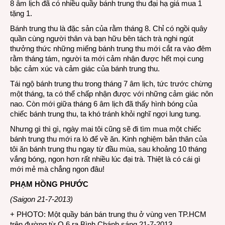
8 âm lịch đã có nhiều quầy bánh trung thu đại hạ giá mua 1
tặng 1.
Bánh trung thu là đặc sản của rằm tháng 8. Chỉ có ngồi quây
quần cùng người thân và bạn hữu bên tách trà nghi ngút
thưởng thức những miếng bánh trung thu mới cắt ra vào đêm
rằm tháng tám, người ta mới cảm nhận được hết mọi cung
bậc cảm xúc và cảm giác của bánh trung thu.
Tái ngộ bánh trung thu trong tháng 7 âm lịch, tức trước chừng
một tháng, ta có thể chấp nhận được với những cảm giác nôn
nao. Còn mới giữa tháng 6 âm lịch đã thấy hình bóng của
chiếc bánh trung thu, ta khó tránh khỏi nghĩ ngợi lung tung.
Nhưng gì thì gì, ngày mai tôi cũng sẽ đi tìm mua một chiếc
bánh trung thu mới ra lò để về ăn. Kinh nghiệm bản thân của
tôi ăn bánh trung thu ngay từ đầu mùa, sau khoảng 10 tháng
vắng bóng, ngon hơn rất nhiều lúc đại trà. Thiệt là có cái gì
mới mẻ mà chẳng ngon đâu!
PHẠM HỒNG PHƯỚC
(Saigon 21-7-2013)
+ PHOTO: Một quầy bán bán trung thu ở vùng ven TP.HCM
trên đường từ Q.6 ra Bình Chánh sáng 21-7-2013.