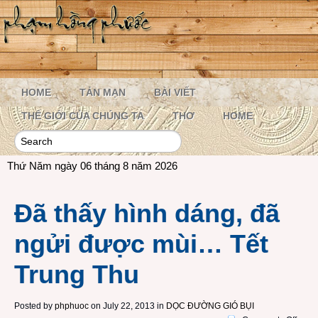
HOME
TẢN MẠN
BÀI VIẾT
THẾ GIỚI CỦA CHÚNG TA
THƠ
HOME
Thứ Năm ngày 06 tháng 8 năm 2026
Đã thấy hình dáng, đã
ngửi được mùi… Tết
Trung Thu
Posted by
phphuoc
on July 22, 2013 in
DỌC ĐƯỜNG GIÓ BỤI