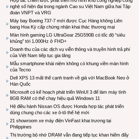
Hợp tác chiến lược phát triển mô hình khu công nghiệp công
nghệ số hiện đại trong ngành Cao su Việt Nam giữa hai Tập
đoàn VNPT và VRG
Máy bay Boeing 737-7 mới được Cục Hàng không Liên
bang Hoa Kỳ cấp chứng nhận khai thác thương mại
Màn hình gaming LG UltraGear 25G590B có tốc độ “siêu
khủng” tới 1.000Hz ở FHD+
Doanh thu của các dịch vụ viễn thông và truyền hình trả phí
của Việt Nam tiếp tục gia tăng
Mẫu smartphone khái niệm không có khung viền màn hình
của Tecno
Dell XPS 13 mất thế cạnh tranh về giá với MacBook Neo ở
Hàn Quốc
Microsoft có kế hoạch phát triển WinUI 3 để làm máy tính
8GB RAM có thể chạy hiệu quả Windows 11
Hệ điều hành Nissan OS được Honda hợp tác phát triển
dùng chung cho các xe ô-tô thế hệ mới
21 showroom xe máy điện VinFast khai trương tại
Philippines
Thị trường bộ nhớ DRAM vẫn đang tiếp tục khan hiếm đẩy