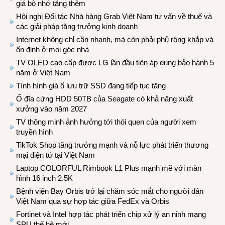
giá bộ nhớ tăng thêm
Hội nghị Đối tác Nhà hàng Grab Việt Nam tư vấn về thuế và
các giải pháp tăng trưởng kinh doanh
Internet không chỉ cần nhanh, mà còn phải phủ rộng khắp và
ổn định ở mọi góc nhà
TV OLED cao cấp được LG lần đầu tiên áp dụng bảo hành 5
năm ở Việt Nam
Tình hình giá ổ lưu trữ SSD đang tiếp tục tăng
Ổ đĩa cứng HDD 50TB của Seagate có khả năng xuất
xưởng vào năm 2027
TV thông minh ảnh hưởng tới thói quen của người xem
truyền hình
TikTok Shop tăng trưởng mạnh và nỗ lực phát triển thương
mại điện tử tại Việt Nam
Laptop COLORFUL Rimbook L1 Plus mạnh mẽ với màn
hình 16 inch 2.5K
Bệnh viện Bay Orbis trở lại chăm sóc mắt cho người dân
Việt Nam qua sự hợp tác giữa FedEx và Orbis
Fortinet và Intel hợp tác phát triển chip xử lý an ninh mạng
SPU thế hệ mới