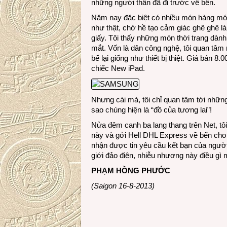
những người thân đã đi trước về bển.
Năm nay đặc biệt có nhiều món hàng mới, 
như thật, chớ hề tạo cảm giác ghê ghê 
giấy. Tôi thấy những món thời trang dành 
mắt. Vốn là dân công nghệ, tôi quan tâm 
bế lại giống như thiết bị thiệt. Giá bán 
chiếc New iPad.
Nhưng cái mà, tôi chỉ quan tâm tới nhữ
sao chúng hiện là “đồ của tương lai”!
Nửa đêm canh ba lang thang trên Net, tôi
này và gởi Hell DHL Express về bển cho 
nhận được tin yêu cầu kết bạn của người 
giới đảo điên, nhiễu nhương này điều gì
PHẠM HỒNG PHƯỚC
(Saigon 16-8-2013)