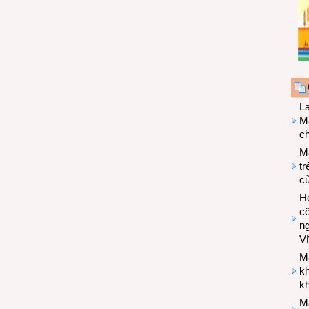
L
Ma
ch
M
tr
c
Hợ
cô
n
V
M
k
kh
M