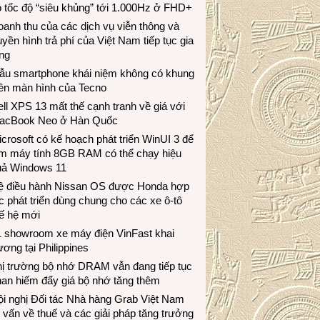
 tốc độ “siêu khủng” tới 1.000Hz ở FHD+
anh thu của các dịch vụ viễn thông và
uyền hình trả phí của Việt Nam tiếp tục gia
ng
ẫu smartphone khái niệm không có khung
iền màn hình của Tecno
ll XPS 13 mất thế cạnh tranh về giá với
acBook Neo ở Hàn Quốc
crosoft có kế hoạch phát triển WinUI 3 để
àm máy tính 8GB RAM có thể chạy hiệu
uả Windows 11
ệ điều hành Nissan OS được Honda hợp
c phát triển dùng chung cho các xe ô-tô
ế hệ mới
1 showroom xe máy điện VinFast khai
ương tại Philippines
hị trường bộ nhớ DRAM vẫn đang tiếp tục
an hiếm đẩy giá bộ nhớ tăng thêm
i nghị Đối tác Nhà hàng Grab Việt Nam
 vấn về thuế và các giải pháp tăng trưởng