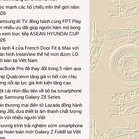
c mạnh các hộ chiếu trên thế giới năm
026
amsung AI TV đồng hành cùng FPT Play
i nhiều ưu đãi giúp người hâm mộ bóng
á xem trực tiếp ASEAN HYUNDAI CUP
026
 lạnh 4 cửa French Door Fit & Max với
àn hình InstaView thế hệ mới được LG
ở bán tại Việt Nam
acBook Pro đã thay đổi trong 5 năm qua
ip Qualcomm tăng giá vì hết còn chịu
ng nổi áp lực giá linh kiện tăng cao
t cái nhìn đầu tiên về bộ ba smartphone
ập Samsung Galaxy Z8 Series
àn thương mại điện tử Lazada đồng hành
ng JBL dưa thiết bị âm thanh chất lượng
n với nhiều người Việt
hương trình trải nghiệm sớm smartphone
p hoàn toàn mới Galaxy Z Fold8 tại Việt
am