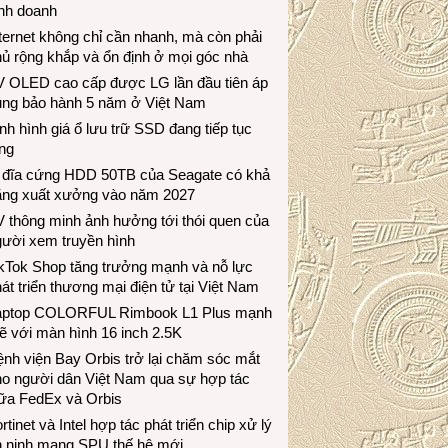
inh doanh
ternet không chỉ cần nhanh, mà còn phải
ủ rộng khắp và ổn định ở mọi góc nhà
V OLED cao cấp được LG lần đầu tiên áp
ụng bảo hành 5 năm ở Việt Nam
nh hình giá ổ lưu trữ SSD đang tiếp tục
ng
 đĩa cứng HDD 50TB của Seagate có khả
ăng xuất xưởng vào năm 2027
 thông minh ảnh hưởng tới thói quen của
gười xem truyền hình
ikTok Shop tăng trưởng mạnh và nỗ lực
át triển thương mại điện tử tại Việt Nam
aptop COLORFUL Rimbook L1 Plus mạnh
 với màn hình 16 inch 2.5K
nh viện Bay Orbis trở lại chăm sóc mắt
ho người dân Việt Nam qua sự hợp tác
iữa FedEx và Orbis
rtinet và Intel hợp tác phát triển chip xử lý
n ninh mạng SPU thế hệ mới