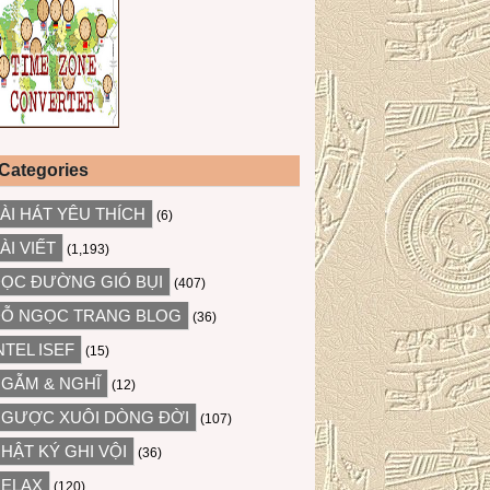
Categories
ÀI HÁT YÊU THÍCH
(6)
ÀI VIẾT
(1,193)
ỌC ĐƯỜNG GIÓ BỤI
(407)
Ỗ NGỌC TRANG BLOG
(36)
NTEL ISEF
(15)
GẪM & NGHĨ
(12)
GƯỢC XUÔI DÒNG ĐỜI
(107)
HẬT KÝ GHI VỘI
(36)
ELAX
(120)