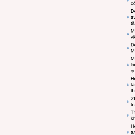
có
Do
tr
tă
M
v
De
M
Mi
l
q
H
tá
th
2
tr
T
kh
Hộ
tư