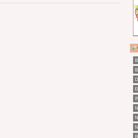
B
B
D
Đ
I
N
N
N
R