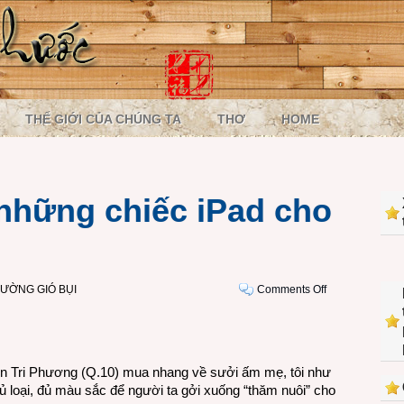
THẾ GIỚI CỦA CHÚNG TA
THƠ
HOME
những chiếc iPad cho
on
ƯỜNG GIÓ BỤI
Comments Off
Tháng
7
âm
và
ễn Tri Phương (Q.10) mua nhang về sưởi ấm mẹ, tôi như
những
 loại, đủ màu sắc để người ta gởi xuống “thăm nuôi” cho
chiếc