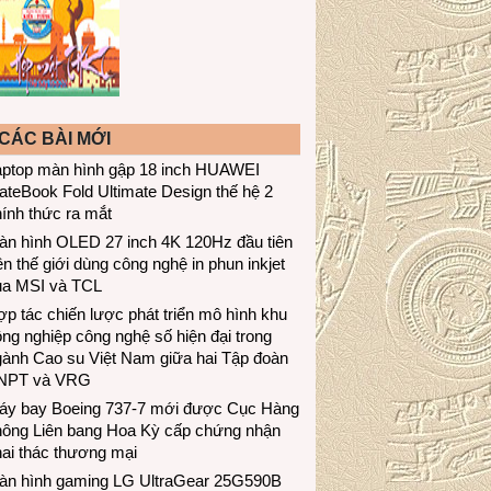
CÁC BÀI MỚI
aptop màn hình gập 18 inch HUAWEI
teBook Fold Ultimate Design thế hệ 2
ính thức ra mắt
àn hình OLED 27 inch 4K 120Hz đầu tiên
ên thế giới dùng công nghệ in phun inkjet
ủa MSI và TCL
p tác chiến lược phát triển mô hình khu
ng nghiệp công nghệ số hiện đại trong
gành Cao su Việt Nam giữa hai Tập đoàn
NPT và VRG
áy bay Boeing 737-7 mới được Cục Hàng
hông Liên bang Hoa Kỳ cấp chứng nhận
ai thác thương mại
àn hình gaming LG UltraGear 25G590B