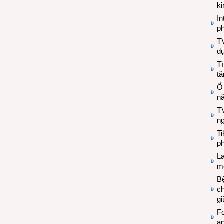
k
In
ph
T
d
Tì
tă
Ổ
n
TV
n
T
ph
L
mẽ
Bệ
c
g
Fo
a