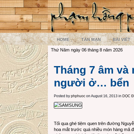
HOME
TẢN MẠN
BÀI VIẾT
Thứ Năm ngày 06 tháng 8 năm 2026
Tháng 7 âm và 
người ở… bển
Posted by
phphuoc
on August 16, 2013 in
DỌC Đ
Tối qua ghé tiệm quen trên đường Nguy
hoa mắt trước quá nhiều món hàng mã đủ