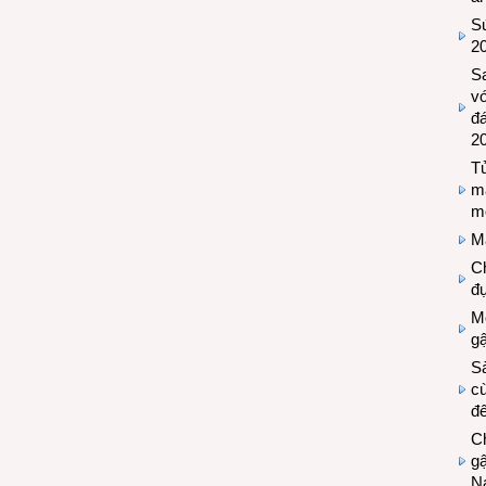
Sứ
2
S
vớ
đ
2
Tủ
m
m
M
Ch
đự
Mộ
g
S
cù
đế
C
gậ
N