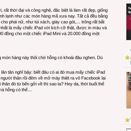
iPad
cho
rất thời đại và công nghệ, đặc biệt là làm rất đẹp, giống
người
lành lạnh như các món hàng mã xưa nay. Tất cả đều bằng
ở…
cho phái nữ, như túi xách, giày cao gót,… trông rất bắt
bển
nhất là mấy chiếc iPad với kích cỡ thật, được in màu và
8.000 đồng cho một chiếc iPad Mini và 20.000 đồng một
ng món hàng này thôi chớ hỗng có khoái đâu nghen. Dù
 lăn tăn nghĩ bậy: biết đâu có ai đó mua mấy chiếc iPad
người thân rồi đêm về mở máy thiệt ra vô Facebook lại
thân đó từ bển gởi về thì sao ta? Hey da, thời buổi thế
 mà hỗng có thể…