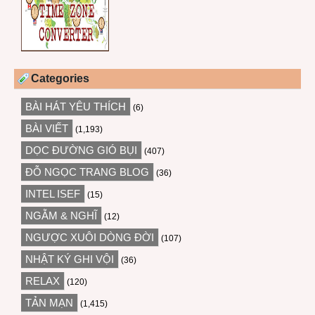
Categories
BÀI HÁT YÊU THÍCH
(6)
BÀI VIẾT
(1,193)
DỌC ĐƯỜNG GIÓ BỤI
(407)
ĐỖ NGỌC TRANG BLOG
(36)
INTEL ISEF
(15)
NGẪM & NGHĨ
(12)
NGƯỢC XUÔI DÒNG ĐỜI
(107)
NHẬT KÝ GHI VỘI
(36)
RELAX
(120)
TẢN MẠN
(1,415)