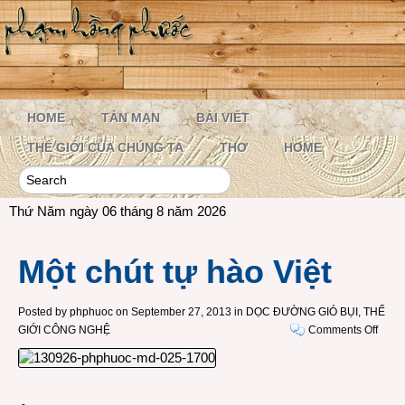
HOME
TẢN MẠN
BÀI VIẾT
THẾ GIỚI CỦA CHÚNG TA
THƠ
HOME
Thứ Năm ngày 06 tháng 8 năm 2026
Một chút tự hào Việt
Posted by
phphuoc
on September 27, 2013 in
DỌC ĐƯỜNG GIÓ BỤI
,
THẾ
on
GIỚI CÔNG NGHỆ
Comments Off
Một
chút
tự
hào