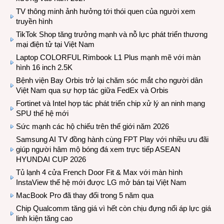
TV thông minh ảnh hưởng tới thói quen của người xem
truyền hình
TikTok Shop tăng trưởng mạnh và nỗ lực phát triển thương
mại điện tử tại Việt Nam
Laptop COLORFUL Rimbook L1 Plus mạnh mẽ với màn
hình 16 inch 2.5K
Bệnh viện Bay Orbis trở lại chăm sóc mắt cho người dân
Việt Nam qua sự hợp tác giữa FedEx và Orbis
Fortinet và Intel hợp tác phát triển chip xử lý an ninh mạng
SPU thế hệ mới
Sức mạnh các hộ chiếu trên thế giới năm 2026
Samsung AI TV đồng hành cùng FPT Play với nhiều ưu đãi
giúp người hâm mộ bóng đá xem trực tiếp ASEAN
HYUNDAI CUP 2026
Tủ lạnh 4 cửa French Door Fit & Max với màn hình
InstaView thế hệ mới được LG mở bán tại Việt Nam
MacBook Pro đã thay đổi trong 5 năm qua
Chip Qualcomm tăng giá vì hết còn chịu đựng nổi áp lực giá
linh kiện tăng cao