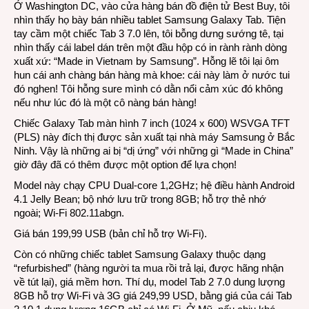
Ở Washington DC, vào cửa hàng bán đồ điện tử Best Buy, tôi
Việt
nhìn thấy họ bày bán nhiều tablet Samsung Galaxy Tab. Tiện
tay cầm một chiếc Tab 3 7.0 lên, tôi bỗng dưng sướng tê, tại
nhìn thấy cái label dán trên một đầu hộp có in rành rành dòng
xuất xứ: “Made in Vietnam by Samsung”. Hỗng lẽ tôi lại ôm
hun cái anh chàng bán hàng mà khoe: cái này làm ở nước tui
đó nghen! Tôi hỗng sure mình có dằn nổi cảm xúc đó không
nếu như lúc đó là một cô nàng bán hàng!
Chiếc Galaxy Tab màn hình 7 inch (1024 x 600) WSVGA TFT
(PLS) này đích thị được sản xuất tại nhà máy Samsung ở Bắc
Ninh. Vậy là những ai bị “dị ứng” với những gì “Made in China”
giờ đây đã có thêm được một option để lựa chọn!
Model này chạy CPU Dual-core 1,2GHz; hệ điều hành Android
4.1 Jelly Bean; bộ nhớ lưu trữ trong 8GB; hỗ trợ thẻ nhớ
ngoài; Wi-Fi 802.11abgn.
Giá bán 199,99 USB (bản chỉ hỗ trợ Wi-Fi).
Còn có những chiếc tablet Samsung Galaxy thuộc dạng
“refurbished” (hàng người ta mua rồi trả lại, được hãng nhận
về tút lại), giá mềm hơn. Thí dụ, model Tab 2 7.0 dung lượng
8GB hỗ trợ Wi-Fi và 3G giá 249,99 USD, bằng giá của cái Tab