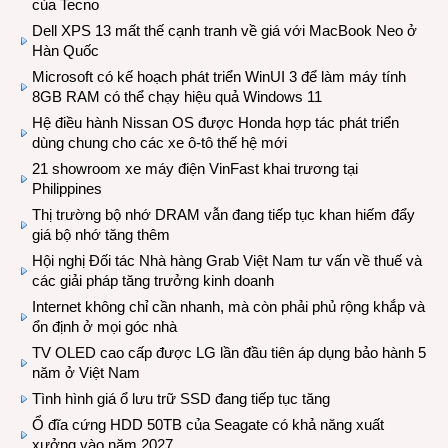
của Tecno
Dell XPS 13 mất thế cạnh tranh về giá với MacBook Neo ở
Hàn Quốc
Microsoft có kế hoạch phát triển WinUI 3 để làm máy tính
8GB RAM có thể chạy hiệu quả Windows 11
Hệ điều hành Nissan OS được Honda hợp tác phát triển
dùng chung cho các xe ô-tô thế hệ mới
21 showroom xe máy điện VinFast khai trương tại
Philippines
Thị trường bộ nhớ DRAM vẫn đang tiếp tục khan hiếm đẩy
giá bộ nhớ tăng thêm
Hội nghị Đối tác Nhà hàng Grab Việt Nam tư vấn về thuế và
các giải pháp tăng trưởng kinh doanh
Internet không chỉ cần nhanh, mà còn phải phủ rộng khắp và
ổn định ở mọi góc nhà
TV OLED cao cấp được LG lần đầu tiên áp dụng bảo hành 5
năm ở Việt Nam
Tình hình giá ổ lưu trữ SSD đang tiếp tục tăng
Ổ đĩa cứng HDD 50TB của Seagate có khả năng xuất
xưởng vào năm 2027