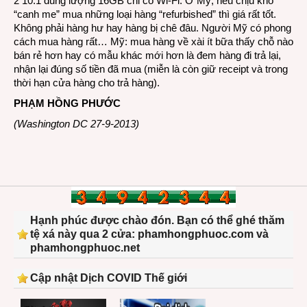
2 10.1 dung lượng 16GB chỉ có Wi-Fi. Ở Mỹ, nếu chịu khó
“canh me” mua những loại hàng “refurbished” thì giá rất tốt.
Không phải hàng hư hay hàng bị chê đâu. Người Mỹ có phong
cách mua hàng rất… Mỹ: mua hàng về xài ít bữa thấy chỗ nào
bán rẻ hơn hay có mẫu khác mới hơn là đem hàng đi trả lại,
nhận lại đúng số tiền đã mua (miễn là còn giữ receipt và trong
thời hạn cửa hàng cho trả hàng).
PHẠM HỒNG PHƯỚC
(Washington DC 27-9-2013)
Hạnh phúc được chào đón. Bạn có thể ghé thăm
tệ xá này qua 2 cửa: phamhongphuoc.com và
phamhongphuoc.net
Cập nhật Dịch COVID Thế giới