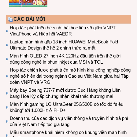
CÁC BÀI MỚI
Hợp tác phát triển hệ sinh thái học liệu số giữa VNPT
VinaPhone và Hiệp hội VAEDR
Laptop màn hình gập 18 inch HUAWEI MateBook Fold
Ultimate Design thế hệ 2 chính thức ra mắt
Màn hình OLED 27 inch 4K 120Hz đầu tiên trên thế giới
dùng công nghệ in phun inkjet của MSI và TCL
Hợp tác chiến lược phát triển mô hình khu công nghiệp công
nghệ số hiện đại trong ngành Cao su Việt Nam giữa hai Tập
đoàn VNPT và VRG
Máy bay Boeing 737-7 mới được Cục Hàng không Liên
bang Hoa Kỳ cấp chứng nhận khai thác thương mại
Màn hình gaming LG UltraGear 25G590B có tốc độ “siêu
khủng” tới 1.000Hz ở FHD+
Doanh thu của các dịch vụ viễn thông và truyền hình trả phí
của Việt Nam tiếp tục gia tăng
Mẫu smartphone khái niệm không có khung viền màn hình