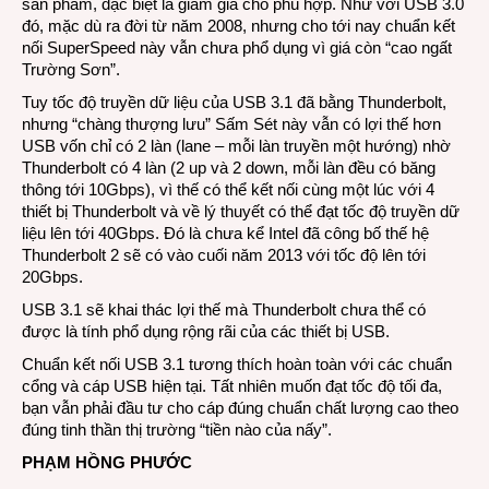
sản phẩm, đặc biệt là giảm giá cho phù hợp. Như với USB 3.0
đó, mặc dù ra đời từ năm 2008, nhưng cho tới nay chuẩn kết
nối SuperSpeed này vẫn chưa phổ dụng vì giá còn “cao ngất
Trường Sơn”.
Tuy tốc độ truyền dữ liệu của USB 3.1 đã bằng Thunderbolt,
nhưng “chàng thượng lưu” Sấm Sét này vẫn có lợi thế hơn
USB vốn chỉ có 2 làn (lane – mỗi làn truyền một hướng) nhờ
Thunderbolt có 4 làn (2 up và 2 down, mỗi làn đều có băng
thông tới 10Gbps), vì thế có thể kết nối cùng một lúc với 4
thiết bị Thunderbolt và về lý thuyết có thể đạt tốc độ truyền dữ
liệu lên tới 40Gbps. Đó là chưa kể Intel đã công bố thế hệ
Thunderbolt 2 sẽ có vào cuối năm 2013 với tốc độ lên tới
20Gbps.
USB 3.1 sẽ khai thác lợi thế mà Thunderbolt chưa thể có
được là tính phổ dụng rộng rãi của các thiết bị USB.
Chuẩn kết nối USB 3.1 tương thích hoàn toàn với các chuẩn
cổng và cáp USB hiện tại. Tất nhiên muốn đạt tốc độ tối đa,
bạn vẫn phải đầu tư cho cáp đúng chuẩn chất lượng cao theo
đúng tinh thần thị trường “tiền nào của nấy”.
PHẠM HỒNG PHƯỚC