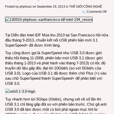
Posted by
phphuoc
on September 29, 2013 in
THẾ GIỚI CÔNG NGHỆ
on
Comments Off
TẠI
INTE
IDF
2013
Tại Diễn đàn Intel IDF Mùa thu 2013 tại San Francisco hồi nửa
SAN
đầu tháng 9-2013, chuẩn kết nối USB phiên bản mới 3.1
FRAN
SuperSpeed+ đã được trình làng.
Kết
nối
Tuy cũng được gọi là SuperSpeed như USB 3.0 được giới
USB
thiệu hồi tháng 11-2008, phiên bản mới USB 3.1 (được giới
3.1
thiệu tháng 1-2013 và phát hành vào tháng 7-2013) có tốc độ
Supe
truyền dữ liệu gấp đôi, đạt tới 10Gbit/s (so với 5Gbit/s của
USB 3.0). Logo của USB 3.1 đã được thêm chữ Plus (+) vào
sau chữ SuperSpeed thành SuperSpeed+ để phân biệt với
USB 3.0.
Tuy nhanh hơn tới 5Gbps (Gbit/s), nhưng xét về số lần thì
USB 3.1 chỉ tăng gấp đôi so với phiên bản trước. Chứ gã anh
USB 3.0 đã làm được một cú bứt phá ngoạn mục khi từ