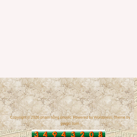
Copyright © 2026 phạm hồng phước. Powered by
Wordpress
, Theme by
gazpo.com
.