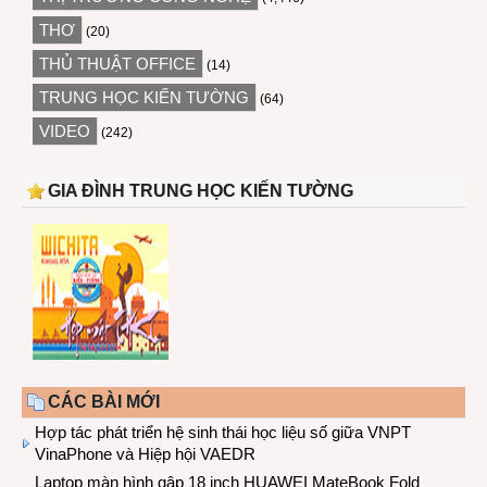
THƠ
(20)
THỦ THUẬT OFFICE
(14)
TRUNG HỌC KIẾN TƯỜNG
(64)
VIDEO
(242)
GIA ĐÌNH TRUNG HỌC KIẾN TƯỜNG
CÁC BÀI MỚI
Hợp tác phát triển hệ sinh thái học liệu số giữa VNPT
VinaPhone và Hiệp hội VAEDR
Laptop màn hình gập 18 inch HUAWEI MateBook Fold