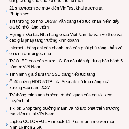
dùng chung cho các xe ô-tô thế hệ mới
21 showroom xe máy điện VinFast khai trương tại
Philippines
Thị trường bộ nhớ DRAM vẫn đang tiếp tục khan hiếm đẩy
giá bộ nhớ tăng thêm
Hội nghị Đối tác Nhà hàng Grab Việt Nam tư vấn về thuế và
các giải pháp tăng trưởng kinh doanh
Internet không chỉ cần nhanh, mà còn phải phủ rộng khắp và
ổn định ở mọi góc nhà
TV OLED cao cấp được LG lần đầu tiên áp dụng bảo hành 5
năm ở Việt Nam
Tình hình giá ổ lưu trữ SSD đang tiếp tục tăng
Ổ đĩa cứng HDD 50TB của Seagate có khả năng xuất
xưởng vào năm 2027
TV thông minh ảnh hưởng tới thói quen của người xem
truyền hình
TikTok Shop tăng trưởng mạnh và nỗ lực phát triển thương
mại điện tử tại Việt Nam
Laptop COLORFUL Rimbook L1 Plus mạnh mẽ với màn
hình 16 inch 2.5K