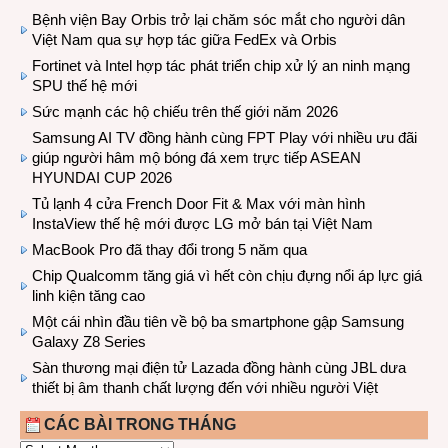
Bệnh viện Bay Orbis trở lại chăm sóc mắt cho người dân
Việt Nam qua sự hợp tác giữa FedEx và Orbis
Fortinet và Intel hợp tác phát triển chip xử lý an ninh mạng
SPU thế hệ mới
Sức mạnh các hộ chiếu trên thế giới năm 2026
Samsung AI TV đồng hành cùng FPT Play với nhiều ưu đãi
giúp người hâm mộ bóng đá xem trực tiếp ASEAN
HYUNDAI CUP 2026
Tủ lạnh 4 cửa French Door Fit & Max với màn hình
InstaView thế hệ mới được LG mở bán tại Việt Nam
MacBook Pro đã thay đổi trong 5 năm qua
Chip Qualcomm tăng giá vì hết còn chịu đựng nổi áp lực giá
linh kiện tăng cao
Một cái nhìn đầu tiên về bộ ba smartphone gập Samsung
Galaxy Z8 Series
Sàn thương mại điện tử Lazada đồng hành cùng JBL dưa
thiết bị âm thanh chất lượng đến với nhiều người Việt
CÁC BÀI TRONG THÁNG