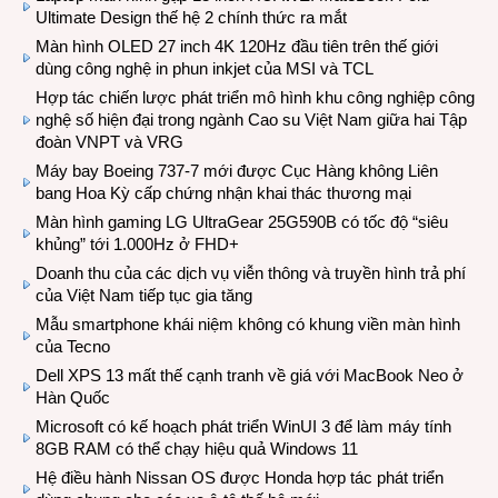
Ultimate Design thế hệ 2 chính thức ra mắt
Màn hình OLED 27 inch 4K 120Hz đầu tiên trên thế giới
dùng công nghệ in phun inkjet của MSI và TCL
Hợp tác chiến lược phát triển mô hình khu công nghiệp công
nghệ số hiện đại trong ngành Cao su Việt Nam giữa hai Tập
đoàn VNPT và VRG
Máy bay Boeing 737-7 mới được Cục Hàng không Liên
bang Hoa Kỳ cấp chứng nhận khai thác thương mại
Màn hình gaming LG UltraGear 25G590B có tốc độ “siêu
khủng” tới 1.000Hz ở FHD+
Doanh thu của các dịch vụ viễn thông và truyền hình trả phí
của Việt Nam tiếp tục gia tăng
Mẫu smartphone khái niệm không có khung viền màn hình
của Tecno
Dell XPS 13 mất thế cạnh tranh về giá với MacBook Neo ở
Hàn Quốc
Microsoft có kế hoạch phát triển WinUI 3 để làm máy tính
8GB RAM có thể chạy hiệu quả Windows 11
Hệ điều hành Nissan OS được Honda hợp tác phát triển