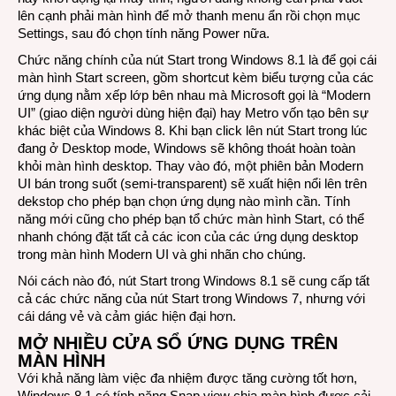
lên cạnh phải màn hình để mở thanh menu ẩn rồi chọn mục
Settings, sau đó chọn tính năng Power nữa.
Chức năng chính của nút Start trong Windows 8.1 là để gọi cái
màn hình Start screen, gồm shortcut kèm biểu tượng của các
ứng dụng nằm xếp lớp bên nhau mà Microsoft gọi là “Modern
UI” (giao diện người dùng hiện đại) hay Metro vốn tạo bên sự
khác biệt của Windows 8. Khi bạn click lên nút Start trong lúc
đang ở Desktop mode, Windows sẽ không thoát hoàn toàn
khỏi màn hình desktop. Thay vào đó, một phiên bản Modern
UI bán trong suốt (semi-transparent) sẽ xuất hiện nổi lên trên
dekstop cho phép bạn chọn ứng dụng nào mình cần. Tính
năng mới cũng cho phép bạn tổ chức màn hình Start, có thể
nhanh chóng đặt tất cả các icon của các ứng dụng desktop
trong màn hình Modern UI và ghi nhãn cho chúng.
Nói cách nào đó, nút Start trong Windows 8.1 sẽ cung cấp tất
cả các chức năng của nút Start trong Windows 7, nhưng với
cái dáng vẻ và cảm giác hiện đại hơn.
MỞ NHIỀU CỬA SỔ ỨNG DỤNG TRÊN
MÀN HÌNH
Với khả năng làm việc đa nhiệm được tăng cường tốt hơn,
Windows 8.1 có tính năng Snap view chia màn hình được cải