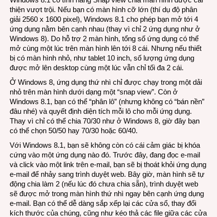
thiện vượt trội. Nếu bạn có màn hình cỡ lớn (thí dụ độ phân
giải 2560 x 1600 pixel), Windows 8.1 cho phép bạn mở tới 4
ứng dụng nằm bên cạnh nhau (thay vì chỉ 2 ứng dụng như ở
Windows 8). Do hỗ trợ 2 màn hình, tổng số ứng dụng có thể
mở cùng một lúc trên màn hình lên tới 8 cái. Nhưng nếu thiết
bị có màn hình nhỏ, như tablet 10 inch, số lượng ứng dụng
được mở lên desktop cùng một lúc vẫn chỉ tối đa 2 cái.
Ở Windows 8, ứng dụng thứ nhì chỉ được chạy trong một dải
nhỏ trên màn hình dưới dạng một “snap view”. Còn ở
Windows 8.1, bạn có thể “phân lô” (nhưng không có “bán nền”
đâu nhé) và quyết định diện tích mỗi lô cho mỗi ứng dụng.
Thay vì chỉ có thể chia 70/30 như ở Windows 8, giờ đây bạn
có thể chọn 50/50 hay 70/30 hoặc 60/40.
Với Windows 8.1, bạn sẽ không còn có cái cảm giác bị khóa
cứng vào một ứng dụng nào đó. Trước đây, đang đọc e-mail
và click vào một link trên e-mail, bạn sẽ bị thoát khỏi ứng dụng
e-mail để nhảy sang trình duyệt web. Bây giờ, màn hình sẽ tự
động chia làm 2 (nếu lúc đó chưa chia sẵn), trình duyệt web
sẽ được mở trong màn hình thứ nhì ngay bên cạnh ứng dụng
e-mail. Bạn có thể dễ dàng sắp xếp lại các cửa sổ, thay đổi
kích thước của chúng, cũng như kéo thả các file giữa các cửa