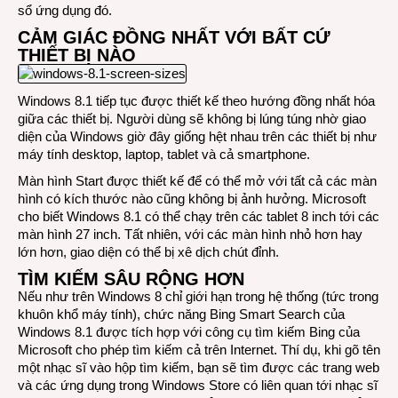
sổ ứng dụng đó.
CẢM GIÁC ĐỒNG NHẤT VỚI BẤT CỨ
THIẾT BỊ NÀO
Windows 8.1 tiếp tục được thiết kế theo hướng đồng nhất hóa
giữa các thiết bị. Người dùng sẽ không bị lúng túng nhờ giao
diện của Windows giờ đây giống hệt nhau trên các thiết bị như
máy tính desktop, laptop, tablet và cả smartphone.
Màn hình Start được thiết kế để có thể mở với tất cả các màn
hình có kích thước nào cũng không bị ảnh hưởng. Microsoft
cho biết Windows 8.1 có thể chạy trên các tablet 8 inch tới các
màn hình 27 inch. Tất nhiên, với các màn hình nhỏ hơn hay
lớn hơn, giao diện có thể bị xê dịch chút đỉnh.
TÌM KIẾM SÂU RỘNG HƠN
Nếu như trên Windows 8 chỉ giới hạn trong hệ thống (tức trong
khuôn khổ máy tính), chức năng Bing Smart Search của
Windows 8.1 được tích hợp với công cụ tìm kiếm Bing của
Microsoft cho phép tìm kiếm cả trên Internet. Thí dụ, khi gõ tên
một nhạc sĩ vào hộp tìm kiếm, bạn sẽ tìm được các trang web
và các ứng dụng trong Windows Store có liên quan tới nhạc sĩ