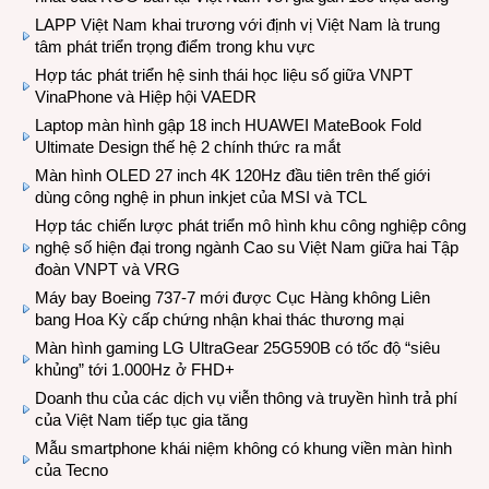
LAPP Việt Nam khai trương với định vị Việt Nam là trung
tâm phát triển trọng điểm trong khu vực
Hợp tác phát triển hệ sinh thái học liệu số giữa VNPT
VinaPhone và Hiệp hội VAEDR
Laptop màn hình gập 18 inch HUAWEI MateBook Fold
Ultimate Design thế hệ 2 chính thức ra mắt
Màn hình OLED 27 inch 4K 120Hz đầu tiên trên thế giới
dùng công nghệ in phun inkjet của MSI và TCL
Hợp tác chiến lược phát triển mô hình khu công nghiệp công
nghệ số hiện đại trong ngành Cao su Việt Nam giữa hai Tập
đoàn VNPT và VRG
Máy bay Boeing 737-7 mới được Cục Hàng không Liên
bang Hoa Kỳ cấp chứng nhận khai thác thương mại
Màn hình gaming LG UltraGear 25G590B có tốc độ “siêu
khủng” tới 1.000Hz ở FHD+
Doanh thu của các dịch vụ viễn thông và truyền hình trả phí
của Việt Nam tiếp tục gia tăng
Mẫu smartphone khái niệm không có khung viền màn hình
của Tecno