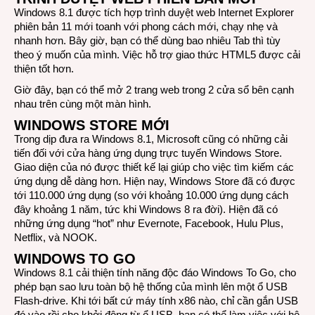
Windows 8.1 được tích hợp trình duyệt web Internet Explorer
phiên bản 11 mới toanh với phong cách mới, chạy nhẹ và
nhanh hơn. Bây giờ, bạn có thể dùng bao nhiêu Tab thì tùy
theo ý muốn của mình. Việc hỗ trợ giao thức HTML5 được cải
thiện tốt hơn.
Giờ đây, bạn có thể mở 2 trang web trong 2 cửa sổ bên cạnh
nhau trên cùng một màn hình.
WINDOWS STORE MỚI
Trong dịp đưa ra Windows 8.1, Microsoft cũng có những cải
tiến đối với cửa hàng ứng dụng trực tuyến Windows Store.
Giao diện của nó được thiết kế lại giúp cho việc tìm kiếm các
ứng dụng dễ dàng hơn. Hiện nay, Windows Store đã có được
tới 110.000 ứng dụng (so với khoảng 10.000 ứng dụng cách
đây khoảng 1 năm, tức khi Windows 8 ra đời). Hiện đã có
những ứng dụng “hot” như Evernote, Facebook, Hulu Plus,
Netflix, và NOOK.
WINDOWS TO GO
Windows 8.1 cải thiện tính năng độc đáo Windows To Go, cho
phép bạn sao lưu toàn bộ hệ thống của mình lên một ổ USB
Flash-drive. Khi tới bất cứ máy tính x86 nào, chỉ cần gắn USB
đó vào rồi cho khởi động từ ổ USB, bạn có thể làm việc với hệ