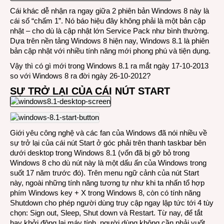
khác
Cái khác dễ nhận ra ngay giữa 2 phiên bản Windows 8 này là
gì
cái số “chấm 1”. Nó báo hiệu đây không phải là một bản cập
Wind
nhật – cho dù là cập nhật lớn Service Pack như bình thường.
8?
Dựa trên nền tảng Windows 8 hiện nay, Windows 8.1 là phiên
bản cập nhật với nhiều tính năng mới phong phú và tiện dụng.
Vậy thì có gì mới trong Windows 8.1 ra mắt ngày 17-10-2013
so với Windows 8 ra đời ngày 26-10-2012?
SỰ TRỞ LẠI CỦA CÁI NÚT START
Giới yêu công nghệ và các fan của Windows đã nói nhiều về
sự trở lại của cái nút Start ở góc phải trên thanh taskbar bên
dưới desktop trong Windows 8.1 (vốn đã bị gỡ bỏ trong
Windows 8 cho dù nút này là một dấu ấn của Windows trong
suốt 17 năm trước đó). Trên menu ngữ cảnh của nút Start
này, ngoài những tính năng tương tự như khi ta nhấn tổ hợp
phím Windows key + X trong Windows 8, còn có tính năng
Shutdown cho phép người dùng truy cập ngay lập tức tới 4 tùy
chọn: Sign out, Sleep, Shut down và Restart. Từ nay, để tắt
hay khởi động lại máy tính, người dùng không cần phải vuốt