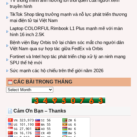
TV thông minh ảnh hưởng tới thói quen của người xem
truyền hình
TikTok Shop tăng trưởng mạnh và nỗ lực phát triển thương
mại điện tử tại Việt Nam
Laptop COLORFUL Rimbook L1 Plus mạnh mẽ với màn
hình 16 inch 2.5K
Bệnh viện Bay Orbis trở lại chăm sóc mắt cho người dân
Việt Nam qua sự hợp tác giữa FedEx và Orbis
Fortinet và Intel hợp tác phát triển chip xử lý an ninh mạng
SPU thế hệ mới
Sức mạnh các hộ chiếu trên thế giới năm 2026
CÁC BÀI TRONG THÁNG
CÁC
BÀI
TRONG
THÁNG
Cảm Ơn Bạn – Thanks