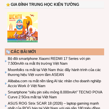
GIA ĐÌNH TRUNG HỌC KIẾN TƯỜNG
CÁC BÀI MỚI
Bộ đôi smartphone Xiaomi REDMI 17 Series với pin
7.500mAh ra mắt thị trường Việt Nam
Moonfolks ra mắt tại Việt Nam thúc đẩy hành trình của các
thương hiệu Việt vươn tầm ASEAN
Alibaba.com ra mắt nền tảng AI tác nhân cho doanh nghiệp
Accio Work ở Việt Nam
Smartphone “siêu pin siêu mỏng 8.000mAh” TECNO POVA
Curve 2 5Gra mắt tại Việt Nam
ASUS ROG Strix SCAR 18 (2026) – laptop gaming mạnh
nhất của ROG bán tại Việt Nam với giá gần 180 triệu đồng