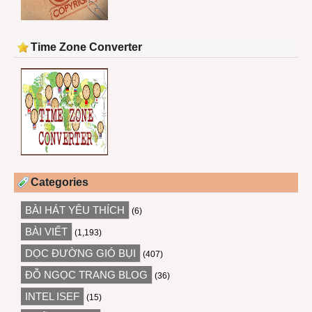
Time Zone Converter
Categories
BÀI HÁT YÊU THÍCH
(6)
BÀI VIẾT
(1,193)
DỌC ĐƯỜNG GIÓ BỤI
(407)
ĐỖ NGỌC TRANG BLOG
(36)
INTEL ISEF
(15)