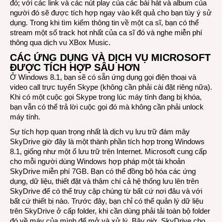
đó; với các link và các nút play của các bài hát và album của
người đó sẽ được tích hợp ngay vào kết quả cho bạn tùy ý sử
dụng. Trong khi tìm kiếm thông tin về một ca sĩ, bạn có thể
stream một số track hot nhất của ca sĩ đó và nghe miễn phí
thông qua dịch vu XBox Music.
CÁC ỨNG DỤNG VÀ DỊCH VỤ MICROSOFT
ĐƯỢC TÍCH HỢP SÂU HƠN
Ở Windows 8.1, bạn sẽ có sẵn ứng dụng gọi điện thoại và
video call trực tuyến Skype (không cần phải cài đặt riêng nữa).
Khi có một cuộc gọi Skype trong lúc máy tính đang bị khóa,
bạn vẫn có thể trả lời cuộc gọi đó mà không cần phải unlock
máy tính.
Sự tích hợp quan trọng nhất là dịch vụ lưu trữ đám mây
SkyDrive giờ đây là một thành phần tích hợp trong Windows
8.1, giống như một ổ lưu trữ trên Internet. Microsoft cung cấp
cho mỗi người dùng Windows hợp pháp một tài khoản
SkyDrive miễn phí 7GB. Bạn có thể đồng bộ hóa các ứng
dụng, dữ liệu, thiết đặt và thậm chí cả hệ thống lưu lên trên
SkyDrive để có thể truy cập chúng từ bất cứ nơi đâu và với
bất cứ thiết bị nào. Trước đây, bạn chỉ có thể quản lý dữ liệu
trên SkyDrive ở cấp folder, khi cần dùng phải tải toàn bộ folder
đó về máy của mình để mở và xử lý. Bây giờ, SkyDrive cho