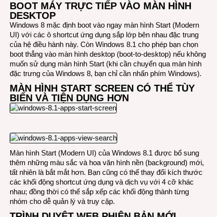
BOOT MÁY TRỰC TIẾP VÀO MÀN HÌNH
DESKTOP
Windows 8 mặc định boot vào ngay màn hình Start (Modern
UI) với các ô shortcut ứng dụng sắp lớp bên nhau đặc trung
của hệ điều hành này. Còn Windows 8.1 cho phép bạn chọn
boot thẳng vào màn hình desktop (boot-to-desktop) nếu không
muốn sử dụng màn hình Start (khi cần chuyển qua màn hình
đặc trưng của Windows 8, bạn chỉ cần nhấn phím Windows).
MÀN HÌNH START SCREEN CÓ THỂ TÙY
BIẾN VÀ TIỆN DỤNG HƠN
Màn hình Start (Modern UI) của Windows 8.1 được bổ sung
thêm những màu sắc và hoa văn hình nền (background) mới,
tất nhiên là bắt mắt hơn. Bạn cũng có thể thay đổi kích thước
các khối động shortcut ứng dụng và dịch vụ với 4 cỡ khác
nhau; đồng thời có thể sắp xếp các khối động thành từng
nhóm cho dễ quản lý và truy cập.
TRÌNH DUYỆT WEB PHIÊN BẢN MỚI