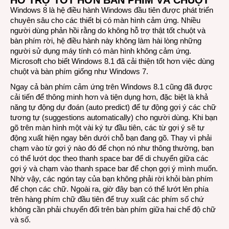
HỖ TRỢ TỐT HƠN BÀN PHÍM VÀ CHUỘT
Windows 8 là hệ điều hành Windows đầu tiên được phát triển
chuyên sâu cho các thiết bị có màn hình cảm ứng. Nhiều
người dùng phản hồi rằng do không hỗ trợ thật tốt chuột và
bàn phím rời, hệ điều hành này không làm hài lòng những
người sử dụng máy tính có màn hình không cảm ứng.
Microsoft cho biết Windows 8.1 đã cải thiện tốt hơn việc dùng
chuột và bàn phím giống như Windows 7.
Ngay cả bàn phím cảm ứng trên Windows 8.1 cũng đã được
cải tiến để thông minh hơn và tiện dụng hơn, đặc biệt là khả
năng tự động dự đoán (auto predict) để tự động gợi ý các chữ
tương tự (suggestions automatically) cho người dùng. Khi bạn
gõ trên màn hình một vài ký tự đầu tiên, các từ gợi ý sẽ tự
động xuất hiện ngay bên dưới chỗ bạn đang gõ. Thay vì phải
chạm vào từ gợi ý nào đó để chọn nó như thông thường, bạn
có thể lướt dọc theo thanh space bar để di chuyển giữa các
gợi ý và chạm vào thanh space bar để chọn gợi ý mình muốn.
Nhờ vậy, các ngón tay của bạn không phải rời khỏi bàn phím
để chọn các chữ. Ngoài ra, giờ đây bạn có thể lướt lên phía
trên hàng phím chữ đầu tiên để truy xuất các phím số chứ
không cần phải chuyển đổi trên bàn phím giữa hai chế độ chữ
và số.