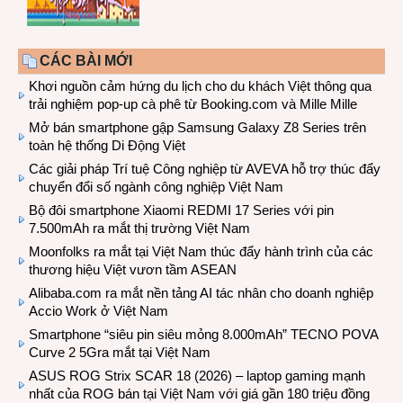
CÁC BÀI MỚI
Khơi nguồn cảm hứng du lịch cho du khách Việt thông qua
trải nghiệm pop-up cà phê từ Booking.com và Mille Mille
Mở bán smartphone gập Samsung Galaxy Z8 Series trên
toàn hệ thống Di Động Việt
Các giải pháp Trí tuệ Công nghiệp từ AVEVA hỗ trợ thúc đẩy
chuyển đổi số ngành công nghiệp Việt Nam
Bộ đôi smartphone Xiaomi REDMI 17 Series với pin
7.500mAh ra mắt thị trường Việt Nam
Moonfolks ra mắt tại Việt Nam thúc đẩy hành trình của các
thương hiệu Việt vươn tầm ASEAN
Alibaba.com ra mắt nền tảng AI tác nhân cho doanh nghiệp
Accio Work ở Việt Nam
Smartphone “siêu pin siêu mỏng 8.000mAh” TECNO POVA
Curve 2 5Gra mắt tại Việt Nam
ASUS ROG Strix SCAR 18 (2026) – laptop gaming mạnh
nhất của ROG bán tại Việt Nam với giá gần 180 triệu đồng