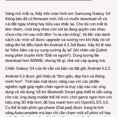
lên
đời
Sáng mở mắt ra, thấy trên màn hình em Samsung Galaxy S4
Andro
thông báo đã có firmware mới, hỏi có muốn download về và
4.3
cài đặt ngay không hay bữa sau nhắc lại. Cho dù con mắt bị
tèm nhèm, chút long nheo còn sót lại đang quyện vào nhau
chưa chịu rời sau một đêm “ru ta vào mộng”, tôi liếc vào danh
sách các món sẽ được upgrade và sướng rơn khi thấy nó sẽ
nâng đời hệ điều hành lên Android 4.3 Jell Bean. Vậy thì lẽ nào
lại “kềm hãm cái sự sung sướng ấy lại” (lời nhân vật Quềnh
trong phim truyền hình “Đất và người”). Dung lượng file
download hơn 600MB, nhưng hề gì, nhà xài cáp quang mà.
Chiếc Galaxy S4 của tôi vẫn xài bản cài đặt gốc Android 4.2.2.
Android 4.3 được giới thiệu là “đơn giản, đẹp hơn và thông
minh hơn”. Tính bảo mật được nâng cao với các pfofile
nghiêm ngặt giúp ngăn chặn người lạ truy cập vào các ứng
dụng và nội dung; hỗ trợ Bluetooth Smart giúp thiết bị sẵn sàng
cho các ứng dụng mobile thế hệ mới; chơi game ngon hơn với
hiệu ứng 3D thật hơn; đồ họa mạnh hơn với OpenGL ES 3.0.
Cụ thể là bàn phím gọi phone (Dial pad) được trang bị tính
năng Autocomplete mà bạn chỉ cần chạm một số phím số hay