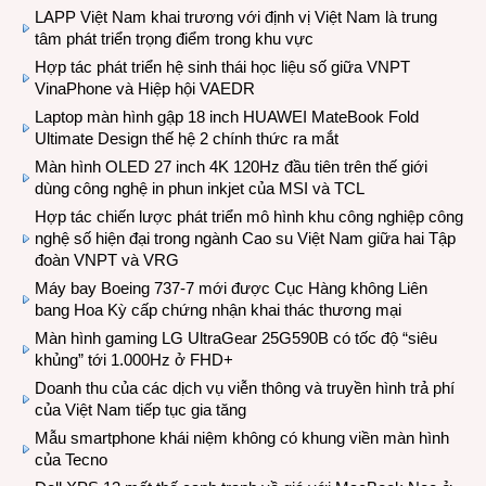
LAPP Việt Nam khai trương với định vị Việt Nam là trung
tâm phát triển trọng điểm trong khu vực
Hợp tác phát triển hệ sinh thái học liệu số giữa VNPT
VinaPhone và Hiệp hội VAEDR
Laptop màn hình gập 18 inch HUAWEI MateBook Fold
Ultimate Design thế hệ 2 chính thức ra mắt
Màn hình OLED 27 inch 4K 120Hz đầu tiên trên thế giới
dùng công nghệ in phun inkjet của MSI và TCL
Hợp tác chiến lược phát triển mô hình khu công nghiệp công
nghệ số hiện đại trong ngành Cao su Việt Nam giữa hai Tập
đoàn VNPT và VRG
Máy bay Boeing 737-7 mới được Cục Hàng không Liên
bang Hoa Kỳ cấp chứng nhận khai thác thương mại
Màn hình gaming LG UltraGear 25G590B có tốc độ “siêu
khủng” tới 1.000Hz ở FHD+
Doanh thu của các dịch vụ viễn thông và truyền hình trả phí
của Việt Nam tiếp tục gia tăng
Mẫu smartphone khái niệm không có khung viền màn hình
của Tecno