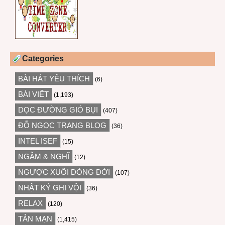
Categories
BÀI HÁT YÊU THÍCH
(6)
BÀI VIẾT
(1,193)
DỌC ĐƯỜNG GIÓ BỤI
(407)
ĐỖ NGỌC TRANG BLOG
(36)
INTEL ISEF
(15)
NGẪM & NGHĨ
(12)
NGƯỢC XUÔI DÒNG ĐỜI
(107)
NHẬT KÝ GHI VỘI
(36)
RELAX
(120)
TẢN MẠN
(1,415)