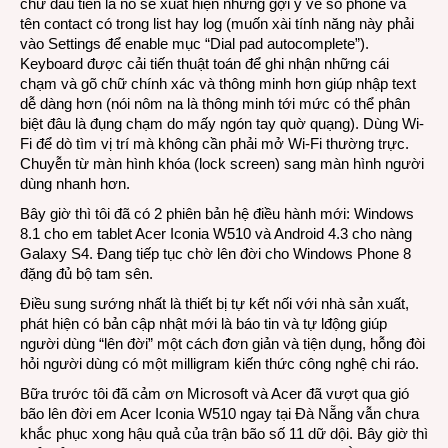
chữ đầu tiên là nó sẽ xuất hiện những gợi ý về số phone và
tên contact có trong list hay log (muốn xài tính năng này phải
vào Settings để enable mục “Dial pad autocomplete”).
Keyboard được cải tiến thuật toán để ghi nhận những cái
chạm và gõ chữ chính xác và thông minh hơn giúp nhập text
dễ dàng hơn (nói nôm na là thông minh tới mức có thể phân
biệt đâu là đụng chạm do mấy ngón tay quờ quạng). Dùng Wi-
Fi để dò tìm vị trí mà không cần phải mở Wi-Fi thường trực.
Chuyễn từ màn hình khóa (lock screen) sang màn hình người
dùng nhanh hơn.
Bây giờ thì tôi đã có 2 phiên bản hệ điều hành mới: Windows
8.1 cho em tablet Acer Iconia W510 và Android 4.3 cho nàng
Galaxy S4. Đang tiếp tục chờ lên đời cho Windows Phone 8
đặng đủ bộ tam sên.
Điều sung sướng nhất là thiết bị tự kết nối với nhà sản xuất,
phát hiện có bản cập nhật mới là báo tin và tự lđộng giúp
người dùng “lên đời” một cách đơn giản và tiện dụng, hỗng đòi
hỏi người dùng có một milligram kiến thức công nghệ chi ráo.
Bữa trước tôi đã cảm ơn Microsoft và Acer đã vượt qua gió
bão lên đời em Acer Iconia W510 ngay tại Đà Nẵng vẫn chưa
khắc phục xong hậu quả của trận bão số 11 dữ dội. Bây giờ thì