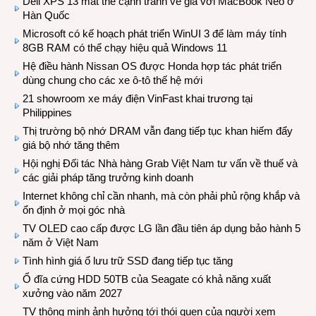
Dell XPS 13 mất thế cạnh tranh về giá với MacBook Neo ở
Hàn Quốc
Microsoft có kế hoạch phát triển WinUI 3 để làm máy tính
8GB RAM có thể chạy hiệu quả Windows 11
Hệ điều hành Nissan OS được Honda hợp tác phát triển
dùng chung cho các xe ô-tô thế hệ mới
21 showroom xe máy điện VinFast khai trương tại
Philippines
Thị trường bộ nhớ DRAM vẫn đang tiếp tục khan hiếm đẩy
giá bộ nhớ tăng thêm
Hội nghị Đối tác Nhà hàng Grab Việt Nam tư vấn về thuế và
các giải pháp tăng trưởng kinh doanh
Internet không chỉ cần nhanh, mà còn phải phủ rộng khắp và
ổn định ở mọi góc nhà
TV OLED cao cấp được LG lần đầu tiên áp dụng bảo hành 5
năm ở Việt Nam
Tình hình giá ổ lưu trữ SSD đang tiếp tục tăng
Ổ đĩa cứng HDD 50TB của Seagate có khả năng xuất
xưởng vào năm 2027
TV thông minh ảnh hưởng tới thói quen của người xem