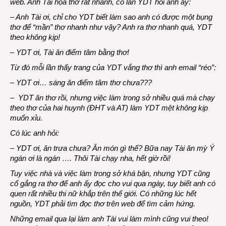
web. Anh Tài họa thơ rất nhanh, có lần YDT hỏi anh ấy:
– Anh Tài ơi, chỉ cho YDT biết làm sao anh có được một bụng
thơ để “mần” thơ nhanh như vậy? Anh ra thơ nhanh quá, YDT
theo không kịp!
– YDT ơi, Tài ăn điểm tâm bằng thơ!
Từ đó mỗi lần thấy trang của YDT vắng thơ thì anh email “réo”:
– YDT ơi… sáng ăn điểm tâm thơ chưa???
– YDT ăn thơ rồi, nhưng việc làm trong sở nhiều quá mà chạy
theo thơ của hai huynh (ĐHT và AT) làm YDT mệt không kịp
muốn xỉu.
Có lúc anh hỏi:
– YDT ơi, ăn trưa chưa? Ăn món gì thế? Bữa nay Tài ăn mỳ Ý
ngán ơi là ngán …. Thôi Tài chạy nha, hết giờ rồi!
Tuy việc nhà và việc làm trong sở khá bận, nhưng YDT cũng
cố gắng ra thơ để anh ấy đọc cho vui qua ngày, tuy biết anh có
quen rất nhiều thi nữ khắp trên thế giới. Có những lúc hết
nguồn, YDT phải tìm đọc thơ trên web để tìm cảm hứng.
Những email qua lại làm anh Tài vui làm mình cũng vui theo!