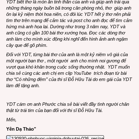
YDT biết thơ là món ăn tinh thần của anh và giúp anh trải qua
những tháng ngày buồn bã trong căn phòng nhỏ, thơ giúp anh
ôn lại kỷ niệm thời hoa niên, có đôi lúc YDT hết ý thơ nên phải
tìm thơ trên mạng để cảm tác và post cho anh đọc để tìm cảm
hứng mà anh họa lại. Dường như trong 3 năm nay, YDT và
anh cũng có gần 100 bài thơ xướng họa. Đọc các dòng thơ
anh làm cho mình xúc động khi nghĩ đến hình ảnh anh ngậm
cây que để gõ phím.
Đối với YDT, từng bài thơ của anh là một kỷ niêm vô giá của
một người bạn thơ , một người anh cho mình noi gương để
vượt qua khó khăn trong cuộc sống thường nhật. YDT muốn
chia sẻ cùng các anh chị em clip YouTube trích đoạn từ bài
thơ “Có những đêm” của thi sĩ Đỗ Hữu Tài do em gái của YDT
làm để tặng anh.
YDT cám ơn anh Phước chia sẻ bài viết đầy tình người chân
thật từ trái tim của bạn đối với thi sĩ Đỗ Hữu Tài.
Mến,
Yên Dạ Thảo”