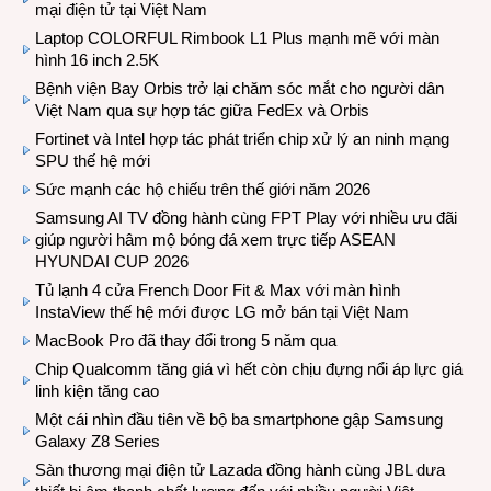
mại điện tử tại Việt Nam
Laptop COLORFUL Rimbook L1 Plus mạnh mẽ với màn
hình 16 inch 2.5K
Bệnh viện Bay Orbis trở lại chăm sóc mắt cho người dân
Việt Nam qua sự hợp tác giữa FedEx và Orbis
Fortinet và Intel hợp tác phát triển chip xử lý an ninh mạng
SPU thế hệ mới
Sức mạnh các hộ chiếu trên thế giới năm 2026
Samsung AI TV đồng hành cùng FPT Play với nhiều ưu đãi
giúp người hâm mộ bóng đá xem trực tiếp ASEAN
HYUNDAI CUP 2026
Tủ lạnh 4 cửa French Door Fit & Max với màn hình
InstaView thế hệ mới được LG mở bán tại Việt Nam
MacBook Pro đã thay đổi trong 5 năm qua
Chip Qualcomm tăng giá vì hết còn chịu đựng nổi áp lực giá
linh kiện tăng cao
Một cái nhìn đầu tiên về bộ ba smartphone gập Samsung
Galaxy Z8 Series
Sàn thương mại điện tử Lazada đồng hành cùng JBL dưa