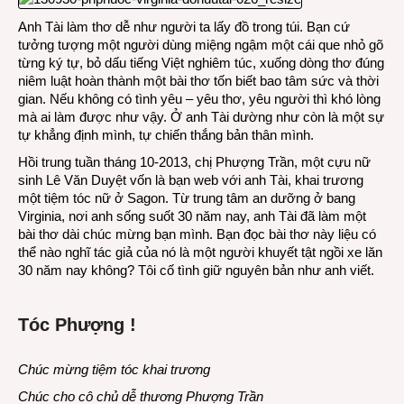
Anh Tài làm thơ dễ như người ta lấy đồ trong túi. Bạn cứ
tưởng tượng một người dùng miệng ngậm một cái que nhỏ gõ
từng ký tự, bỏ dấu tiếng Việt nghiêm túc, xuống dòng thơ đúng
niêm luật hoàn thành một bài thơ tốn biết bao tâm sức và thời
gian. Nếu không có tình yêu – yêu thơ, yêu người thì khó lòng
mà ai làm được như vậy. Ở anh Tài dường như còn là một sự
tự khẳng định mình, tự chiến thắng bản thân mình.
Hồi trung tuần tháng 10-2013, chị Phượng Trần, một cựu nữ
sinh Lê Văn Duyệt vốn là bạn web với anh Tài, khai trương
một tiệm tóc nữ ở Sagon. Từ trung tâm an dưỡng ở bang
Virginia, nơi anh sống suốt 30 năm nay, anh Tài đã làm một
bài thơ dài chúc mừng bạn mình. Bạn đọc bài thơ này liệu có
thể nào nghĩ tác giả của nó là một người khuyết tật ngồi xe lăn
30 năm nay không? Tôi cố tình giữ nguyên bản như anh viết.
Tóc Phượng !
Chúc mừng tiệm tóc khai trương
Chúc cho cô chủ dễ thương Phượng Trần