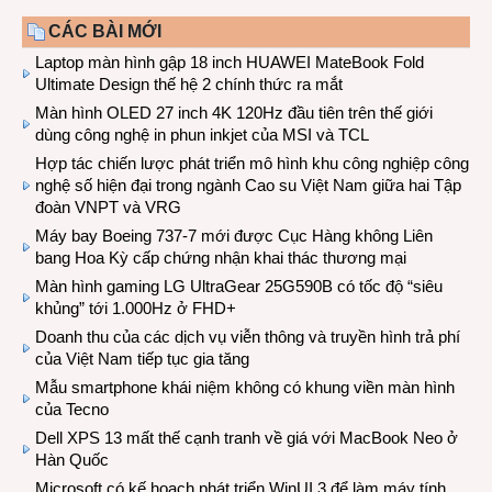
CÁC BÀI MỚI
Laptop màn hình gập 18 inch HUAWEI MateBook Fold
Ultimate Design thế hệ 2 chính thức ra mắt
Màn hình OLED 27 inch 4K 120Hz đầu tiên trên thế giới
dùng công nghệ in phun inkjet của MSI và TCL
Hợp tác chiến lược phát triển mô hình khu công nghiệp công
nghệ số hiện đại trong ngành Cao su Việt Nam giữa hai Tập
đoàn VNPT và VRG
Máy bay Boeing 737-7 mới được Cục Hàng không Liên
bang Hoa Kỳ cấp chứng nhận khai thác thương mại
Màn hình gaming LG UltraGear 25G590B có tốc độ “siêu
khủng” tới 1.000Hz ở FHD+
Doanh thu của các dịch vụ viễn thông và truyền hình trả phí
của Việt Nam tiếp tục gia tăng
Mẫu smartphone khái niệm không có khung viền màn hình
của Tecno
Dell XPS 13 mất thế cạnh tranh về giá với MacBook Neo ở
Hàn Quốc
Microsoft có kế hoạch phát triển WinUI 3 để làm máy tính