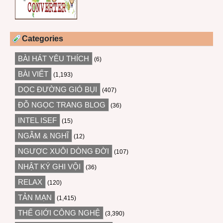
Categories
BÀI HÁT YÊU THÍCH
(6)
BÀI VIẾT
(1,193)
DỌC ĐƯỜNG GIÓ BỤI
(407)
ĐỖ NGỌC TRANG BLOG
(36)
INTEL ISEF
(15)
NGẪM & NGHĨ
(12)
NGƯỢC XUÔI DÒNG ĐỜI
(107)
NHẬT KÝ GHI VỘI
(36)
RELAX
(120)
TẢN MẠN
(1,415)
THẾ GIỚI CÔNG NGHỆ
(3,390)