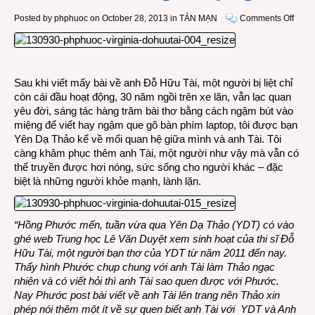
on
Posted by
phphuoc
on October 28, 2013 in
TẢN MẠN
Comments Off
Chuy
kể
từ
một
Sau khi viết mấy bài về anh Đỗ Hữu Tài, một người bị liệt chỉ
ngườ
còn cái đầu hoạt động, 30 năm ngồi trên xe lăn, vẫn lạc quan
bạn
yêu đời, sáng tác hàng trăm bài thơ bằng cách ngậm bút vào
thơ
miệng để viết hay ngậm que gõ bàn phím laptop, tôi được bạn
của
Yên Dạ Thảo kể về mối quan hệ giữa mình và anh Tài. Tôi
anh
càng khâm phục thêm anh Tài, một người như vậy mà vẫn có
Đỗ
thể truyền được hơi nóng, sức sống cho người khác – đặc
Hữu
biệt là những người khỏe mạnh, lành lặn.
Tài
–
ngườ
“Hồng Phước mến, tuần vừa qua Yên Dạ Thảo (YDT) có vào
làm
ghé web Trung học Lê Văn Duyệt xem sinh hoạt của thi sĩ Đỗ
thơ
Hữu Tài, một người bạn thơ của YDT từ năm 2011 đến nay.
bằng
Thấy hình Phước chụp chung với anh Tài làm Thảo ngạc
miện
nhiên và có viết hỏi thì anh Tài sao quen được với Phước.
Nay Phước post bài viết về anh Tài lên trang nên Thảo xin
phép nói thêm một ít về sự quen biết anh Tài với YDT và Anh