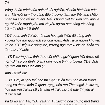
Tú.
Vâng, hoàn cảnh của anh rất tội nghiệp, ai nhìn hình ảnh của
anh Tài ngồi làm thơ cũng đều thương tâm, tuy thế anh chấp
nhận và sống rất lạc quan! Nếu không biết thì luôn nghĩ anh là
người khỏe mạnh yêu đời và yêu người nên sáng tác hàng
trăm thi phẩm trữ tình!
YDT quen anh Tài từ một bạn học giới thiệu để cùng anh
xướng họa thơ giúp anh vui qua ngày. Anh Tài là người khuyến
khích YDT tiếp tục sáng tác, xướng họa thơ vì lúc đó Thảo có
tâm sự với anh:
– YDT xướng họa tình thơ miết chắc người quen biết được sẽ
nói YDT có gia đình rồi mà còn ngoại tình tư tưởng, YDT định
ngưng làm thơ luôn anh ạ!
Anh Tài trả lời:
– YDT ơi, ai nghĩ thế nào thì mặc! Miễn tâm hồn mình trong
sáng và thanh thản là quan trọng, nếu mà Thảo ngại thì xướng
họa thơ với Tài thì sẽ yên tâm vì Tài như thế này thì yêu ai
được nữa!
Và từ đó anh Tài, YDT và Anh Tú xướng họa chung một trang