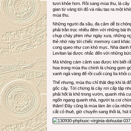
tươi khỏe hơn. Rồi sang mùa thu, lá câ
gian từ vàng tới đỏ và nâu tạo ra một k
mùa thu.
Những người đa sầu, đa cảm dễ bị chông
phải trằn trọc nhiều đêm với những bài t
chụp cháy phim như ngày xưa, những ngư
thẻ nhớ này tới chiếc memory card khác
cong queo như con khô mực. Nhà danh họ
Levitan lại được nhắc đến với những bức 
Mà không cám cảnh sao được khi biết rằ
họa trong mùa thu chính là chúng gom góp
xanh ngả vàng để rồi cuối cùng lìa khỏi c
Thế nhưng, mùa thu chỉ thật đẹp khi lá đ
gốc cây. Tới chừng lá cây rơi cấp tập nh
phải hốt lá khô trong vườn, quanh nhà c
ngổn ngang quanh nhà, người ta coi chừn
thăm! Đây cũng là mùa làm ăn của nhữn
cắt cỏ thuê, giờ chuyển sang thổi lá, hú