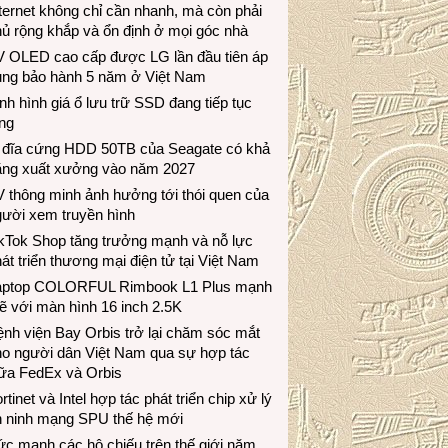
ternet không chỉ cần nhanh, mà còn phải
ủ rộng khắp và ổn định ở mọi góc nhà
V OLED cao cấp được LG lần đầu tiên áp
ụng bảo hành 5 năm ở Việt Nam
nh hình giá ổ lưu trữ SSD đang tiếp tục
ng
 đĩa cứng HDD 50TB của Seagate có khả
ăng xuất xưởng vào năm 2027
 thông minh ảnh hưởng tới thói quen của
gười xem truyền hình
ikTok Shop tăng trưởng mạnh và nỗ lực
át triển thương mại điện tử tại Việt Nam
aptop COLORFUL Rimbook L1 Plus mạnh
 với màn hình 16 inch 2.5K
nh viện Bay Orbis trở lại chăm sóc mắt
ho người dân Việt Nam qua sự hợp tác
iữa FedEx và Orbis
rtinet và Intel hợp tác phát triển chip xử lý
n ninh mạng SPU thế hệ mới
c mạnh các hộ chiếu trên thế giới năm