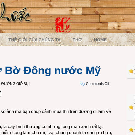
THẾ GIỚI CỦA CHÚNG TA
THƠ
HOME
ở Bờ Đông nước Mỹ
on
 ĐƯỜNG GIÓ BỤI
Comments Off
Mùa
Thu
2013
ở
 số ảnh mà bạn chụp cảnh mùa thu trên đường đi làm về
Bờ
Đông
nước
 lá cây bình thường có những tông màu xanh rất lạ.
Mỹ
 nhiễm càng làm cho mọi vật chung quanh ta sáng rõ hơn,