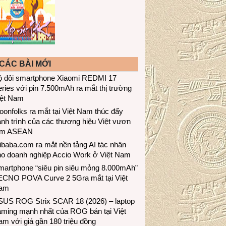
CÁC BÀI MỚI
ộ đôi smartphone Xiaomi REDMI 17
ries với pin 7.500mAh ra mắt thị trường
iệt Nam
onfolks ra mắt tại Việt Nam thúc đẩy
nh trình của các thương hiệu Việt vươn
ầm ASEAN
ibaba.com ra mắt nền tảng AI tác nhân
ho doanh nghiệp Accio Work ở Việt Nam
martphone “siêu pin siêu mỏng 8.000mAh”
ECNO POVA Curve 2 5Gra mắt tại Việt
am
SUS ROG Strix SCAR 18 (2026) – laptop
aming mạnh nhất của ROG bán tại Việt
m với giá gần 180 triệu đồng