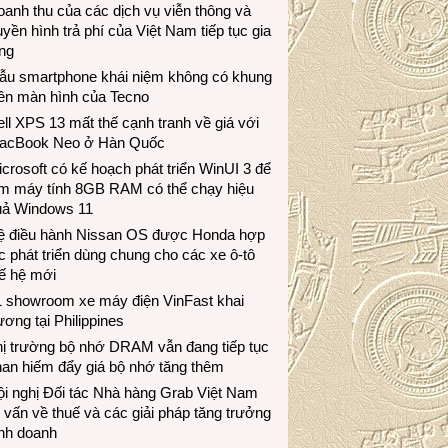
anh thu của các dịch vụ viễn thông và
uyền hình trả phí của Việt Nam tiếp tục gia
ng
ẫu smartphone khái niệm không có khung
iền màn hình của Tecno
ll XPS 13 mất thế cạnh tranh về giá với
acBook Neo ở Hàn Quốc
crosoft có kế hoạch phát triển WinUI 3 để
àm máy tính 8GB RAM có thể chạy hiệu
uả Windows 11
ệ điều hành Nissan OS được Honda hợp
c phát triển dùng chung cho các xe ô-tô
ế hệ mới
1 showroom xe máy điện VinFast khai
ương tại Philippines
hị trường bộ nhớ DRAM vẫn đang tiếp tục
an hiếm đẩy giá bộ nhớ tăng thêm
i nghị Đối tác Nhà hàng Grab Việt Nam
 vấn về thuế và các giải pháp tăng trưởng
inh doanh