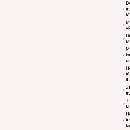
Do
tr
tă
M
v
De
M
Mi
l
q
H
tá
th
2
tr
T
kh
Hộ
tư
k