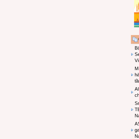
B
Se
V
Mo
hà
t
Al
c
S
T
N
A
g
Na