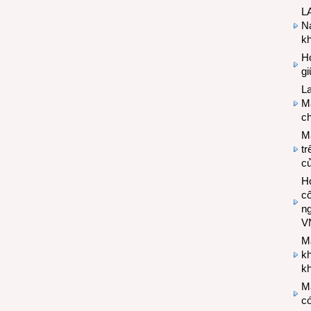
LA
Na
k
Hợ
g
L
Ma
ch
M
tr
c
Hợ
cô
n
V
M
k
kh
M
có