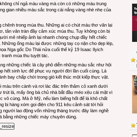
y không chỉ ngả màu vàng mà còn có những màu trung
hông gian nhiều màu sắc trong cái nắng vàng nhè nhẹ của
 chênh trong mùa thu. Những ai có chút máu thơ văn lại
hơ, tản văn tràn đầy cảm xúc mùa thu. Tuy không còn bị
ời mê nhiếp ảnh lại nhanh chóng chụp đầy hết chiếc
. Những ống màu lại được những tay cọ nặn cho dẹp lép,
a Nga gốc Do Thái nửa cuối thế kỷ 19 Isaac Ilyich
tranh mùa thu tuyệt tác.
ng những chiếc lá cây phô diễn những màu sắc như hội
 hết sinh lực để phục vụ người đời lần cuối cùng. Lá
ành bay chấp chới trong gió kết thúc một kiếp thực vật.
ổi màu trên cành và rơi lác đác trên thảm cỏ xanh dưới
ư trút lá, mấy ông bà chủ nhà bắt đầu méo xệu cái mặt vì
ực vô cùng. Mà ở Mỹ, nếu làm biếng hốt để lá khô chất
g bị hàng xóm gọi điện cho 911 kêu cảnh sát tới hỏi
g người lao động vốn những tháng trước đây làm nghề
t lá bằng những chiếc máy chuyên dùng.