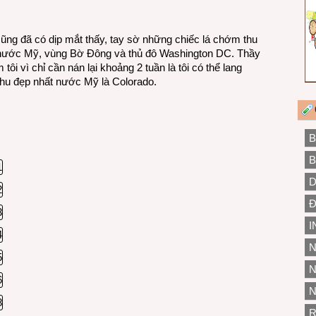
 cũng đã có dịp mắt thấy, tay sờ những chiếc lá chớm thu
g nước Mỹ, vùng Bờ Đông và thủ đô Washington DC. Thầy
ôi vì chỉ cần nán lại khoảng 2 tuần là tôi có thể lang
thu đẹp nhất nước Mỹ là Colorado.
B
B
D
Đ
I
N
N
N
R