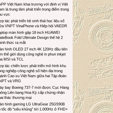
PP Việt Nam khai trương với định vị Việt
m là trung tâm phát triển trọng điểm trong
hu vực
p tác phát triển hệ sinh thái học liệu số
iữa VNPT VinaPhone và Hiệp hội VAEDR
aptop màn hình gập 18 inch HUAWEI
teBook Fold Ultimate Design thế hệ 2
ính thức ra mắt
àn hình OLED 27 inch 4K 120Hz đầu tiên
ên thế giới dùng công nghệ in phun inkjet
ủa MSI và TCL
p tác chiến lược phát triển mô hình khu
ng nghiệp công nghệ số hiện đại trong
gành Cao su Việt Nam giữa hai Tập đoàn
NPT và VRG
áy bay Boeing 737-7 mới được Cục Hàng
hông Liên bang Hoa Kỳ cấp chứng nhận
ai thác thương mại
àn hình gaming LG UltraGear 25G590B
 tốc độ “siêu khủng” tới 1.000Hz ở FHD+