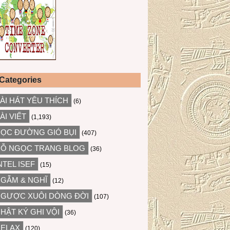
Categories
ÀI HÁT YÊU THÍCH
(6)
ÀI VIẾT
(1,193)
ỌC ĐƯỜNG GIÓ BỤI
(407)
Ỗ NGỌC TRANG BLOG
(36)
NTEL ISEF
(15)
GẪM & NGHĨ
(12)
GƯỢC XUÔI DÒNG ĐỜI
(107)
HẬT KÝ GHI VỘI
(36)
ELAX
(120)