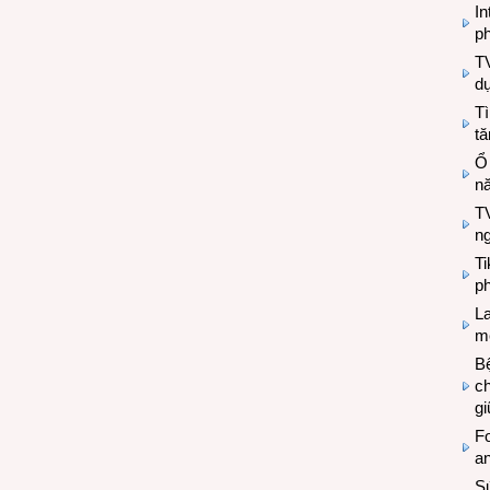
In
ph
T
d
Tì
tă
Ổ
n
TV
n
T
ph
L
mẽ
Bệ
c
g
Fo
a
Sứ