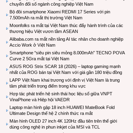
chuyển đổi số ngành công nghiệp Việt Nam
Bộ đôi smartphone Xiaomi REDMI 17 Series với pin
7.500mAh ra mắt thị trường Việt Nam
Moonfolks ra mắt tại Việt Nam thúc đẩy hành trình của các
thương hiệu Việt vươn tầm ASEAN
Alibaba.com ra mắt nền tảng AI tác nhân cho doanh nghiệp
Accio Work ở Việt Nam
Smartphone “siêu pin siêu mỏng 8.000mAh” TECNO POVA
Curve 2 5Gra mắt tại Việt Nam
ASUS ROG Strix SCAR 18 (2026) – laptop gaming mạnh
nhất của ROG bán tại Việt Nam với giá gần 180 triệu đồng
LAPP Việt Nam khai trương với định vị Việt Nam là trung
tâm phát triển trọng điểm trong khu vực
Hợp tác phát triển hệ sinh thái học liệu số giữa VNPT
VinaPhone và Hiệp hội VAEDR
Laptop màn hình gập 18 inch HUAWEI MateBook Fold
Ultimate Design thế hệ 2 chính thức ra mắt
Màn hình OLED 27 inch 4K 120Hz đầu tiên trên thế giới
dùng công nghệ in phun inkjet của MSI và TCL