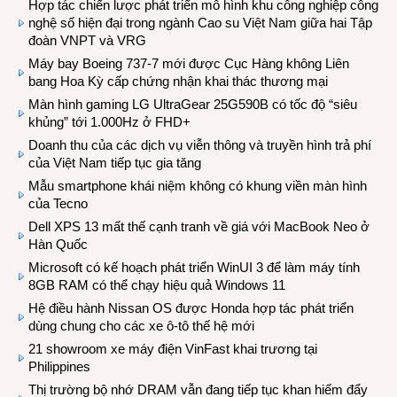
Hợp tác chiến lược phát triển mô hình khu công nghiệp công
nghệ số hiện đại trong ngành Cao su Việt Nam giữa hai Tập
đoàn VNPT và VRG
Máy bay Boeing 737-7 mới được Cục Hàng không Liên
bang Hoa Kỳ cấp chứng nhận khai thác thương mại
Màn hình gaming LG UltraGear 25G590B có tốc độ “siêu
khủng” tới 1.000Hz ở FHD+
Doanh thu của các dịch vụ viễn thông và truyền hình trả phí
của Việt Nam tiếp tục gia tăng
Mẫu smartphone khái niệm không có khung viền màn hình
của Tecno
Dell XPS 13 mất thế cạnh tranh về giá với MacBook Neo ở
Hàn Quốc
Microsoft có kế hoạch phát triển WinUI 3 để làm máy tính
8GB RAM có thể chạy hiệu quả Windows 11
Hệ điều hành Nissan OS được Honda hợp tác phát triển
dùng chung cho các xe ô-tô thế hệ mới
21 showroom xe máy điện VinFast khai trương tại
Philippines
Thị trường bộ nhớ DRAM vẫn đang tiếp tục khan hiếm đẩy