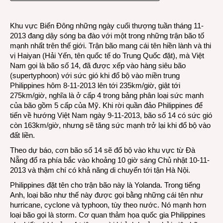
Hải
Yến
Khu vực Biển Đông những ngày cuối thượng tuần tháng 11-
với
2013 đang dậy sóng ba đào với một trong những trận bão tố
sức
mạnh nhất trên thế giới. Trận bão mang cái tên hiền lành và thi
mạnh
vị Haiyan (Hải Yến, tên quốc tế do Trung Quốc đặt), mà Việt
của
Nam gọi là bão số 14, đã được xếp vào hàng siêu bão
đại
(supertyphoon) với sức gió khi đổ bộ vào miền trung
bàng
Philippines hôm 8-11-2013 lên tới 235km/giờ, giật tới
275km/giờ, nghĩa là ở cấp 4 trong bảng phân loại sức mạnh
của bão gồm 5 cấp của Mỹ. Khi rời quần đảo Philippines để
tiến về hướng Việt Nam ngày 9-11-2013, bão số 14 có sức gió
còn 163km/giờ, nhưng sẽ tăng sức mạnh trở lại khi đổ bộ vào
đất liền.
Theo dự báo, cơn bão số 14 sẽ đổ bộ vào khu vực từ Đà
Nẵng đổ ra phía bắc vào khoảng 10 giờ sáng Chủ nhật 10-11-
2013 và thậm chí có khả năng di chuyển tới tận Hà Nội.
Philippines đặt tên cho trận bão này là Yolanda. Trong tiếng
Anh, loại bão như thế này được gọi bằng những cái tên như
hurricane, cyclone và typhoon, tùy theo nước. Nó mạnh hơn
loại bão gọi là storm. Cơ quan thảm họa quốc gia Philippines