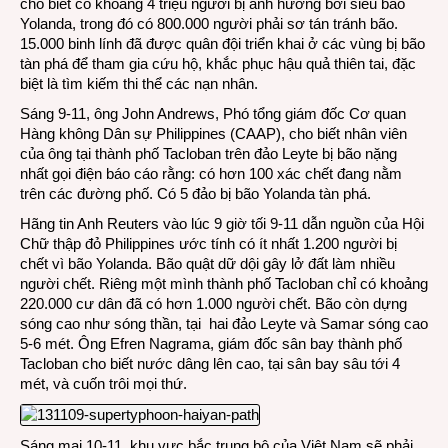
cho biết có khoảng 4 triệu người bị ảnh hưởng bởi siêu bão
Yolanda, trong đó có 800.000 người phải sơ tán tránh bão.
15.000 binh lính đã được quân đội triển khai ở các vùng bị bão
tàn phá để tham gia cứu hộ, khắc phục hậu quả thiên tai, đặc
biệt là tìm kiếm thi thể các nạn nhân.
Sáng 9-11, ông John Andrews, Phó tổng giám đốc Cơ quan
Hàng không Dân sự Philippines (CAAP), cho biết nhân viên
của ông tại thành phố Tacloban trên đảo Leyte bị bão nặng
nhất gọi điện báo cáo rằng: có hơn 100 xác chết đang nằm
trên các đường phố. Có 5 đảo bị bão Yolanda tàn phá.
Hãng tin Anh Reuters vào lúc 9 giờ tối 9-11 dẫn nguồn của Hội
Chữ thập đỏ Philippines ước tính có ít nhất 1.200 người bị
chết vì bão Yolanda. Bão quật dữ dội gây lở đất làm nhiều
người chết. Riêng một mình thành phố Tacloban chỉ có khoảng
220.000 cư dân đã có hơn 1.000 người chết. Bão còn dựng
sóng cao như sóng thần, tại hai đảo Leyte và Samar sóng cao
5-6 mét. Ông Efren Nagrama, giám đốc sân bay thành phố
Tacloban cho biết nước dâng lên cao, tại sân bay sâu tới 4
mét, và cuốn trôi mọi thứ.
Sáng mai 10-11, khu vực bắc trung bộ của Việt Nam sẽ phải