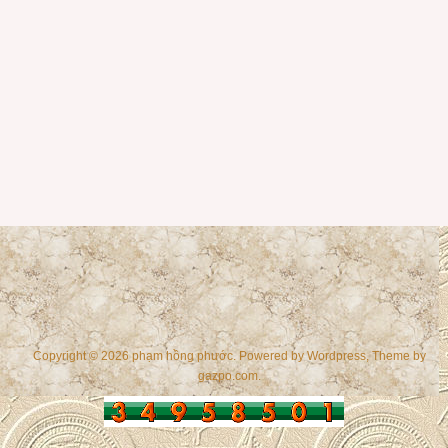
Copyright © 2026 phạm hồng phước. Powered by
Wordpress
, Theme by
gazpo.com
.