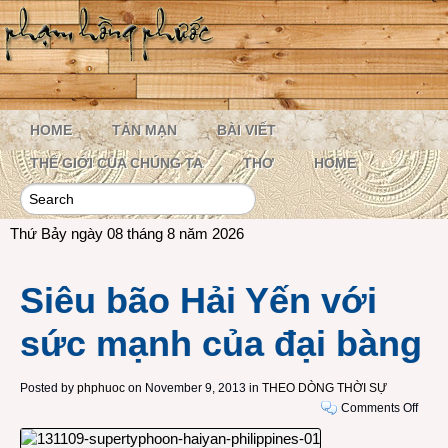
HOME
TẢN MẠN
BÀI VIẾT
THẾ GIỚI CỦA CHÚNG TA
THƠ
HOME
Thứ Bảy ngày 08 tháng 8 năm 2026
Siêu bão Hải Yến với
sức mạnh của đại bàng
Posted by
phphuoc
on November 9, 2013 in
THEO DÒNG THỜI SỰ
on
Comments Off
Siêu
bão