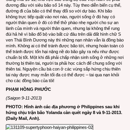
đương đầu với siêu bão số 14 này. Tùy theo diễn biến cụ thể,
đường đi của bão có thể thay đổi so với dự báo. Khi bão
không trực tiếp quật vào nơi nào, người sống ở đó hay có
người thân quen ở đó có thể thở phào nhẹ người cho sự an
lành của mình và người thân quen, nhưng lại không thể rung
đùi hả hê vì bão đổ bộ vào bất cứ đâu trên dải đất hình chữ S
ven Thái Bình Dương này thì những nạn nhân vẫn là đồng bào
mình. Không ai có thể tránh được bão tới, nhưng hoàn toàn có
thể tránh được tổn hại nặng nề do bão gây ra nếu như được
chuẩn bị tốt. Một khi đã phải chấp nhận sinh sống ở những nơi
thường bị thiên tai, người ta phải học cách để chung sống với
thiên tai. Nguyện cầu bà con ở các vùng sắp hứng chịu thiên
tai này được may mắn tối đa có thể được – tai qua nạn khỏi
cho các đồng bào của tôi!
PHẠM HỒNG PHƯỚC
(Saigon 9-11-2013)
PHOTO: Hình ảnh các địa phương ở Philippines sau khi
hứng chịu trận bão Yolanda càn quét ngày 8 và 9-11-2013.
(Daily Mail, Anh).