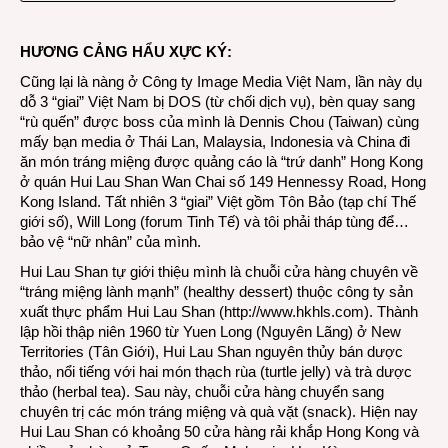
miện
“xoài
HƯƠNG CẢNG HẨU XỰC KÝ:
là
tất
Cũng lại là nàng ở Công ty Image Media Việt Nam, lần này dụ
cả”
dỗ 3 “giai” Việt Nam bị DOS (từ chối dịch vụ), bèn quay sang
Hui
“rù quến” được boss của mình là Dennis Chou (Taiwan) cùng
Lau
mấy bạn media ở Thái Lan, Malaysia, Indonesia và China đi
Shan
ăn món tráng miệng được quảng cáo là “trứ danh” Hong Kong
ở quán Hui Lau Shan Wan Chai số 149 Hennessy Road, Hong
Kong Island. Tất nhiên 3 “giai” Việt gồm Tôn Bảo (tạp chí Thế
giới số), Will Long (forum Tinh Tế) và tôi phải tháp tùng để…
bảo vệ “nữ nhân” của mình.
Hui Lau Shan tự giới thiệu mình là chuỗi cửa hàng chuyên về
“tráng miệng lành mạnh” (healthy dessert) thuộc công ty sản
xuất thực phẩm Hui Lau Shan (
http://www.hkhls.com
). Thành
lập hồi thập niên 1960 từ Yuen Long (Nguyên Lãng) ở New
Territories (Tân Giới), Hui Lau Shan nguyên thủy bán dược
thảo, nổi tiếng với hai món thạch rùa (turtle jelly) và trà dược
thảo (herbal tea). Sau này, chuỗi cửa hàng chuyển sang
chuyên trị các món tráng miệng và quà vặt (snack). Hiện nay
Hui Lau Shan có khoảng 50 cửa hàng rải khắp Hong Kong và