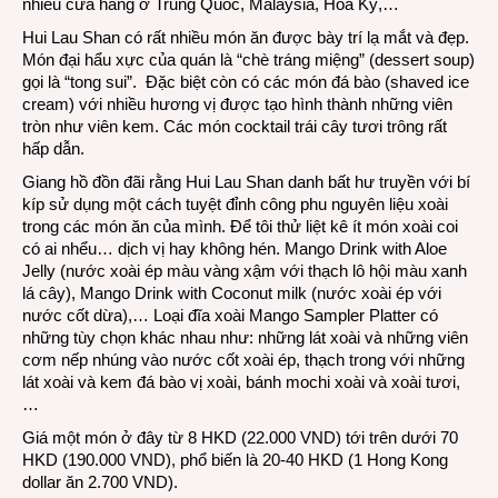
nhiều cửa hàng ở Trung Quốc, Malaysia, Hoa Kỳ,…
Hui Lau Shan có rất nhiều món ăn được bày trí lạ mắt và đẹp.
Món đại hẩu xực của quán là “chè tráng miệng” (dessert soup)
gọi là “tong sui”. Đặc biệt còn có các món đá bào (shaved ice
cream) với nhiều hương vị được tạo hình thành những viên
tròn như viên kem. Các món cocktail trái cây tươi trông rất
hấp dẫn.
Giang hồ đồn đãi rằng Hui Lau Shan danh bất hư truyền với bí
kíp sử dụng một cách tuyệt đỉnh công phu nguyên liệu xoài
trong các món ăn của mình. Để tôi thử liệt kê ít món xoài coi
có ai nhểu… dịch vị hay không hén. Mango Drink with Aloe
Jelly (nước xoài ép màu vàng xậm với thạch lô hội màu xanh
lá cây), Mango Drink with Coconut milk (nước xoài ép với
nước cốt dừa),… Loại đĩa xoài Mango Sampler Platter có
những tùy chọn khác nhau như: những lát xoài và những viên
cơm nếp nhúng vào nước cốt xoài ép, thạch trong với những
lát xoài và kem đá bào vị xoài, bánh mochi xoài và xoài tươi,
…
Giá một món ở đây từ 8 HKD (22.000 VND) tới trên dưới 70
HKD (190.000 VND), phổ biến là 20-40 HKD (1 Hong Kong
dollar ăn 2.700 VND).