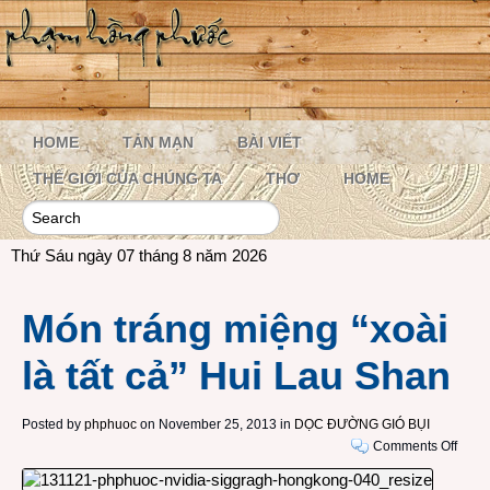
HOME
TẢN MẠN
BÀI VIẾT
THẾ GIỚI CỦA CHÚNG TA
THƠ
HOME
Thứ Sáu ngày 07 tháng 8 năm 2026
Món tráng miệng “xoài
là tất cả” Hui Lau Shan
Posted by
phphuoc
on November 25, 2013 in
DỌC ĐƯỜNG GIÓ BỤI
on
Comments Off
Món
tráng