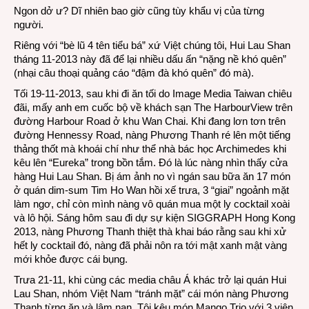
Ngon dở ư? Dĩ nhiên bao giờ cũng tùy khẩu vị của từng
người.
Riêng với “bè lũ 4 tên tiểu bá” xứ Việt chúng tôi, Hui Lau Shan
tháng 11-2013 này đã để lại nhiều dấu ấn “nặng nề khó quên”
(nhại câu thoại quảng cáo “đậm đà khó quên” đó mà).
Tối 19-11-2013, sau khi đi ăn tối do Image Media Taiwan chiêu
đãi, mấy anh em cuốc bộ về khách sạn The HarbourView trên
đường Harbour Road ở khu Wan Chai. Khi đang lơn tơn trên
đường Hennessy Road, nàng Phương Thanh ré lên một tiếng
thảng thốt mà khoái chí như thể nhà bác học Archimedes khi
kêu lên “Eureka” trong bồn tắm. Đó là lúc nàng nhìn thấy cửa
hàng Hui Lau Shan. Bị ám ảnh no vì ngán sau bữa ăn 17 món
ở quán dim-sum Tim Ho Wan hồi xế trưa, 3 “giai” ngoảnh mặt
làm ngơ, chỉ còn mình nàng vô quán mua một ly cocktail xoài
và lô hội. Sáng hôm sau đi dự sự kiện SIGGRAPH Hong Kong
2013, nàng Phương Thanh thiệt thà khai báo rằng sau khi xử
hết ly cocktail đó, nàng đã phải nôn ra tới mật xanh mật vàng
mới khỏe được cái bụng.
Trưa 21-11, khi cùng các media châu Á khác trở lại quán Hui
Lau Shan, nhóm Việt Nam “tránh mặt” cái món nàng Phương
Thanh từng ăn và lâm nạn. Tôi kêu món Mango Trio với 3 viên