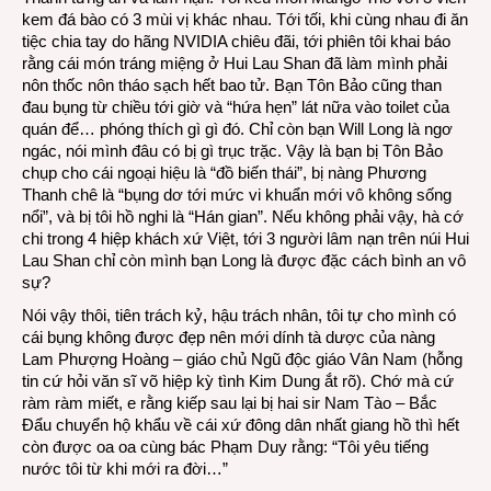
kem đá bào có 3 mùi vị khác nhau. Tới tối, khi cùng nhau đi ăn
tiệc chia tay do hãng NVIDIA chiêu đãi, tới phiên tôi khai báo
rằng cái món tráng miệng ở Hui Lau Shan đã làm mình phải
nôn thốc nôn tháo sạch hết bao tử. Bạn Tôn Bảo cũng than
đau bụng từ chiều tới giờ và “hứa hẹn” lát nữa vào toilet của
quán để… phóng thích gì gì đó. Chỉ còn bạn Will Long là ngơ
ngác, nói mình đâu có bị gì trục trặc. Vậy là bạn bị Tôn Bảo
chụp cho cái ngoại hiệu là “đồ biến thái”, bị nàng Phương
Thanh chê là “bụng dơ tới mức vi khuẩn mới vô không sống
nổi”, và bị tôi hồ nghi là “Hán gian”. Nếu không phải vậy, hà cớ
chi trong 4 hiệp khách xứ Việt, tới 3 người lâm nạn trên núi Hui
Lau Shan chỉ còn mình bạn Long là được đặc cách bình an vô
sự?
Nói vậy thôi, tiên trách kỷ, hậu trách nhân, tôi tự cho mình có
cái bụng không được đẹp nên mới dính tà dược của nàng
Lam Phượng Hoàng – giáo chủ Ngũ độc giáo Vân Nam (hỗng
tin cứ hỏi văn sĩ võ hiệp kỳ tình Kim Dung ắt rõ). Chớ mà cứ
ràm ràm miết, e rằng kiếp sau lại bị hai sir Nam Tào – Bắc
Đẩu chuyển hộ khẩu về cái xứ đông dân nhất giang hồ thì hết
còn được oa oa cùng bác Phạm Duy rằng: “Tôi yêu tiếng
nước tôi từ khi mới ra đời…”