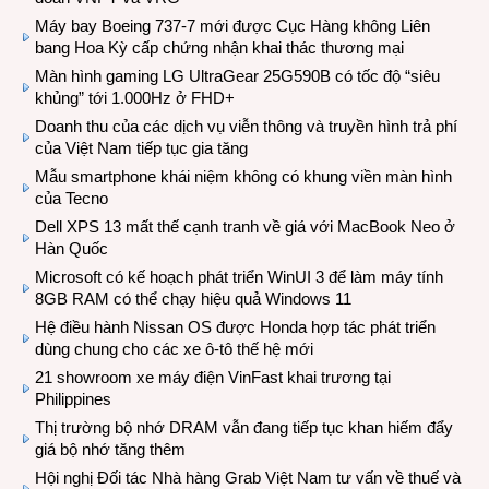
Máy bay Boeing 737-7 mới được Cục Hàng không Liên
bang Hoa Kỳ cấp chứng nhận khai thác thương mại
Màn hình gaming LG UltraGear 25G590B có tốc độ “siêu
khủng” tới 1.000Hz ở FHD+
Doanh thu của các dịch vụ viễn thông và truyền hình trả phí
của Việt Nam tiếp tục gia tăng
Mẫu smartphone khái niệm không có khung viền màn hình
của Tecno
Dell XPS 13 mất thế cạnh tranh về giá với MacBook Neo ở
Hàn Quốc
Microsoft có kế hoạch phát triển WinUI 3 để làm máy tính
8GB RAM có thể chạy hiệu quả Windows 11
Hệ điều hành Nissan OS được Honda hợp tác phát triển
dùng chung cho các xe ô-tô thế hệ mới
21 showroom xe máy điện VinFast khai trương tại
Philippines
Thị trường bộ nhớ DRAM vẫn đang tiếp tục khan hiếm đẩy
giá bộ nhớ tăng thêm
Hội nghị Đối tác Nhà hàng Grab Việt Nam tư vấn về thuế và