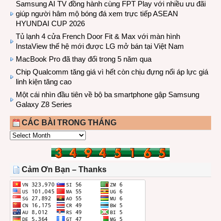
Samsung AI TV đồng hành cùng FPT Play với nhiều ưu đãi
giúp người hâm mộ bóng đá xem trực tiếp ASEAN
HYUNDAI CUP 2026
Tủ lạnh 4 cửa French Door Fit & Max với màn hình
InstaView thế hệ mới được LG mở bán tại Việt Nam
MacBook Pro đã thay đổi trong 5 năm qua
Chip Qualcomm tăng giá vì hết còn chịu đựng nổi áp lực giá
linh kiện tăng cao
Một cái nhìn đầu tiên về bộ ba smartphone gập Samsung
Galaxy Z8 Series
CÁC BÀI TRONG THÁNG
CÁC
BÀI
TRONG
THÁNG
Cảm Ơn Bạn – Thanks