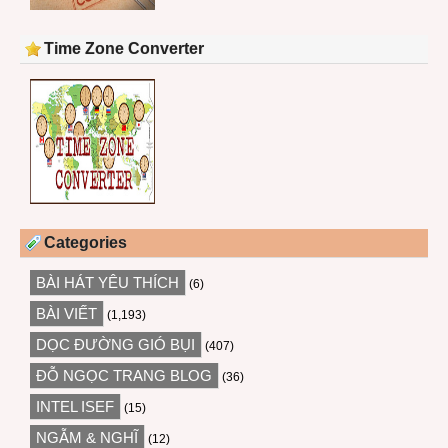
Time Zone Converter
Categories
BÀI HÁT YÊU THÍCH
(6)
BÀI VIẾT
(1,193)
DỌC ĐƯỜNG GIÓ BỤI
(407)
ĐỖ NGỌC TRANG BLOG
(36)
INTEL ISEF
(15)
NGẪM & NGHĨ
(12)