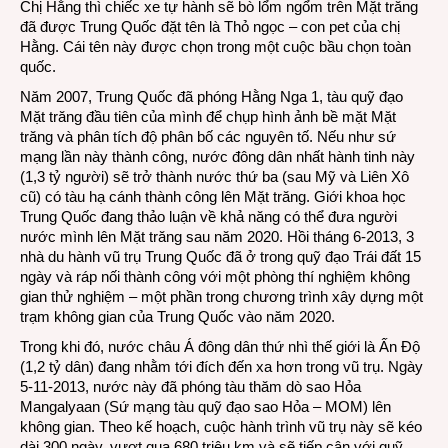
Chị Hằng thì chiếc xe tự hành sẽ bò lổm ngổm trên Mặt trăng
đã được Trung Quốc đặt tên là Thỏ ngọc – con pet của chị
Hằng. Cái tên này được chọn trong một cuộc bầu chọn toàn
quốc.
Năm 2007, Trung Quốc đã phóng Hằng Nga 1, tàu quỹ đạo
Mặt trăng đầu tiên của mình để chụp hình ảnh bề mặt Mặt
trăng và phân tích độ phân bố các nguyên tố. Nếu như sứ
mạng lần này thành công, nước đông dân nhất hành tinh này
(1,3 tỷ người) sẽ trở thành nước thứ ba (sau Mỹ và Liên Xô
cũ) có tàu hạ cánh thành công lên Mặt trăng. Giới khoa học
Trung Quốc đang thảo luận về khả năng có thể đưa người
nước mình lên Mặt trăng sau năm 2020. Hồi tháng 6-2013, 3
nhà du hành vũ trụ Trung Quốc đã ở trong quỹ đạo Trái đất 15
ngày và ráp nối thành công với một phòng thí nghiệm không
gian thử nghiệm – một phần trong chương trình xây dựng một
trạm không gian của Trung Quốc vào năm 2020.
Trong khi đó, nước châu Á đông dân thứ nhì thế giới là Ấn Độ
(1,2 tỷ dân) đang nhằm tới đích đến xa hơn trong vũ trụ. Ngày
5-11-2013, nước này đã phóng tàu thăm dò sao Hỏa
Mangalyaan (Sứ mạng tàu quỹ đạo sao Hỏa – MOM) lên
không gian. Theo kế hoạch, cuộc hành trình vũ trụ này sẽ kéo
dài 300 ngày, vượt qua 680 triệu km và sẽ tiếp cận với quỹ