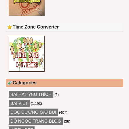
Time Zone Converter
Categories
BÀI HÁT YÊU THÍCH
(6)
BÀI VIẾT
(1,193)
DỌC ĐƯỜNG GIÓ BỤI
(407)
ĐỖ NGỌC TRANG BLOG
(36)