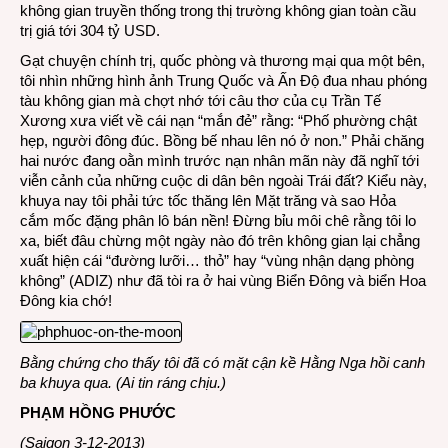
không gian truyền thống trong thị trường không gian toàn cầu
trị giá tới 304 tỷ USD.
Gạt chuyện chính trị, quốc phòng và thương mại qua một bên,
tôi nhìn những hình ảnh Trung Quốc và Ấn Độ đua nhau phóng
tàu không gian mà chợt nhớ tới câu thơ của cụ Trần Tế
Xương xưa viết về cái nạn “mắn đẻ” rằng: “Phố phường chật
hẹp, người đông đúc. Bồng bế nhau lên nó ở non.” Phải chăng
hai nước đang oằn mình trước nạn nhân mãn này đã nghĩ tới
viễn cảnh của những cuộc di dân bên ngoài Trái đất? Kiểu này,
khuya nay tôi phải tức tốc thăng lên Mặt trăng và sao Hỏa
cắm mốc đặng phân lô bán nền! Đừng bỉu môi chê rằng tôi lo
xa, biết đâu chừng một ngày nào đó trên không gian lại chẳng
xuất hiện cái “đường lưỡi… thỏ” hay “vùng nhận dạng phòng
không” (ADIZ) như đã tòi ra ở hai vùng Biển Đông và biển Hoa
Đông kia chớ!
Bằng chứng cho thấy tôi đã có mặt cận kề Hằng Nga hồi canh
ba khuya qua. (Ai tin ráng chịu.)
PHẠM HỒNG PHƯỚC
(Saigon 3-12-2013)