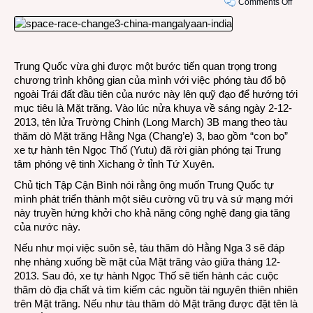
on
Comments Off
Hai
nước
châu
Á
Trung Quốc vừa ghi được một bước tiến quan trọng trong
đông
chương trình không gian của mình với việc phóng tàu đổ bộ
dân
ngoài Trái đất đầu tiên của nước này lên quỹ đạo để hướng tới
nhất
mục tiêu là Mặt trăng. Vào lúc nửa khuya về sáng ngày 2-12-
nhì
2013, tên lửa Trường Chinh (Long March) 3B mang theo tàu
thế
thăm dò Mặt trăng Hằng Nga (Chang’e) 3, bao gồm “con bọ”
giới
xe tự hành tên Ngọc Thố (Yutu) đã rời giàn phóng tại Trung
chạy
tâm phóng vệ tinh Xichang ở tỉnh Tứ Xuyên.
đua
lên
Chủ tịch Tập Cận Bình nói rằng ông muốn Trung Quốc tự
vũ
mình phát triển thành một siêu cường vũ trụ và sứ mạng mới
trụ
này truyền hứng khởi cho khả năng công nghệ đang gia tăng
của nước này.
Nếu như mọi việc suôn sẻ, tàu thăm dò Hằng Nga 3 sẽ đáp
nhẹ nhàng xuống bề mặt của Mặt trăng vào giữa tháng 12-
2013. Sau đó, xe tự hành Ngọc Thố sẽ tiến hành các cuộc
thăm dò địa chất và tìm kiếm các nguồn tài nguyên thiên nhiên
trên Mặt trăng. Nếu như tàu thăm dò Mặt trăng được đặt tên là