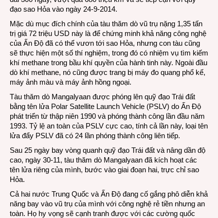
đạo sao Hỏa vào ngày 24-9-2014.
Mặc dù mục đích chính của tàu thăm dò vũ trụ nặng 1,35 tấn
trị giá 72 triệu USD này là để chứng minh khả năng công nghệ
của Ấn Độ đã có thể vươn tới sao Hỏa, nhưng con tàu cũng
sẽ thực hiện một số thí nghiệm, trong đó có nhiệm vụ tìm kiếm
khí methane trong bầu khí quyền của hành tinh này. Ngoài đầu
dò khí methane, nó cũng được trang bị máy đo quang phổ kế,
máy ảnh màu và máy ảnh hồng ngoại.
Tàu thăm dò Mangalyaan được phóng lên quỹ đạo Trái đất
bằng tên lửa Polar Satellite Launch Vehicle (PSLV) do Ấn Độ
phát triển từ thập niên 1990 và phóng thành công lần đầu năm
1993. Tỷ lệ an toàn của PSLV cực cao, tính cả lần này, loại tên
lửa đẩy PSLV đã có 24 lần phóng thành công liên tiếp.
Sau 25 ngày bay vòng quanh quỹ đạo Trái đất và nâng dần độ
cao, ngày 30-11, tàu thăm dò Mangalyaan đã kích hoạt các
tên lửa riêng của mình, bước vào giai đoạn hai, trực chỉ sao
Hỏa.
Cả hai nước Trung Quốc và Ấn Độ đang cố gắng phô diễn khả
năng bay vào vũ trụ của mình với công nghệ rẻ tiền nhưng an
toàn. Họ hy vọng sẽ cạnh tranh được với các cường quốc