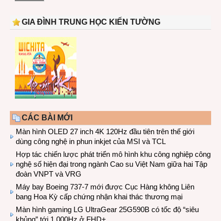
GIA ĐÌNH TRUNG HỌC KIẾN TƯỜNG
CÁC BÀI MỚI
Màn hình OLED 27 inch 4K 120Hz đầu tiên trên thế giới
dùng công nghệ in phun inkjet của MSI và TCL
Hợp tác chiến lược phát triển mô hình khu công nghiệp công
nghệ số hiện đại trong ngành Cao su Việt Nam giữa hai Tập
đoàn VNPT và VRG
Máy bay Boeing 737-7 mới được Cục Hàng không Liên
bang Hoa Kỳ cấp chứng nhận khai thác thương mại
Màn hình gaming LG UltraGear 25G590B có tốc độ “siêu
khủng” tới 1.000Hz ở FHD+