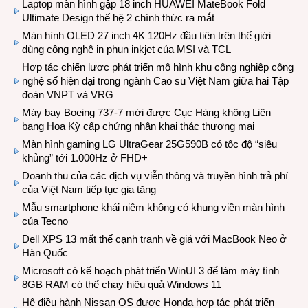
Laptop màn hình gập 18 inch HUAWEI MateBook Fold
Ultimate Design thế hệ 2 chính thức ra mắt
Màn hình OLED 27 inch 4K 120Hz đầu tiên trên thế giới
dùng công nghệ in phun inkjet của MSI và TCL
Hợp tác chiến lược phát triển mô hình khu công nghiệp công
nghệ số hiện đại trong ngành Cao su Việt Nam giữa hai Tập
đoàn VNPT và VRG
Máy bay Boeing 737-7 mới được Cục Hàng không Liên
bang Hoa Kỳ cấp chứng nhận khai thác thương mại
Màn hình gaming LG UltraGear 25G590B có tốc độ “siêu
khủng” tới 1.000Hz ở FHD+
Doanh thu của các dịch vụ viễn thông và truyền hình trả phí
của Việt Nam tiếp tục gia tăng
Mẫu smartphone khái niệm không có khung viền màn hình
của Tecno
Dell XPS 13 mất thế cạnh tranh về giá với MacBook Neo ở
Hàn Quốc
Microsoft có kế hoạch phát triển WinUI 3 để làm máy tính
8GB RAM có thể chạy hiệu quả Windows 11
Hệ điều hành Nissan OS được Honda hợp tác phát triển