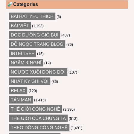
Categories
BÀI HÁT YÊU THÍCH
(6)
BÀI VIẾT
(1,193)
DỌC ĐƯỜNG GIÓ BỤI
(407)
ĐỖ NGỌC TRANG BLOG
(36)
INTEL ISEF
(15)
NGẪM & NGHĨ
(12)
NGƯỢC XUÔI DÒNG ĐỜI
(107)
NHẬT KÝ GHI VỘI
(36)
RELAX
(120)
TẢN MẠN
(1,415)
THẾ GIỚI CÔNG NGHỆ
(3,390)
THẾ GIỚI CỦA CHÚNG TA
(513)
THEO DÒNG CÔNG NGHỆ
(1,491)