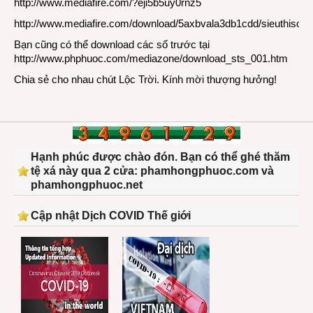
http://www.mediafire.com/?eji5b5uy0rnz5
http://www.mediafire.com/download/5axbvala3db1cdd/sieuthiso_1
Bạn cũng có thể download các số trước tại
http://www.phphuoc.com/mediazone/download_sts_001.htm
Chia sẻ cho nhau chút Lộc Trời. Kính mời thượng hưởng!
Hạnh phúc được chào đón. Bạn có thể ghé thăm
tệ xá này qua 2 cửa: phamhongphuoc.com và
phamhongphuoc.net
Cập nhật Dịch COVID Thế giới