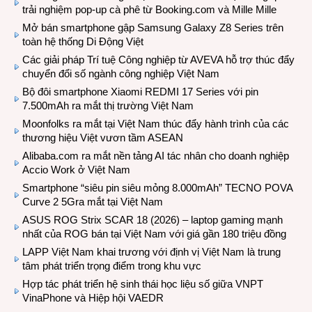
trải nghiệm pop-up cà phê từ Booking.com và Mille Mille
Mở bán smartphone gập Samsung Galaxy Z8 Series trên
toàn hệ thống Di Động Việt
Các giải pháp Trí tuệ Công nghiệp từ AVEVA hỗ trợ thúc đẩy
chuyển đổi số ngành công nghiệp Việt Nam
Bộ đôi smartphone Xiaomi REDMI 17 Series với pin
7.500mAh ra mắt thị trường Việt Nam
Moonfolks ra mắt tại Việt Nam thúc đẩy hành trình của các
thương hiệu Việt vươn tầm ASEAN
Alibaba.com ra mắt nền tảng AI tác nhân cho doanh nghiệp
Accio Work ở Việt Nam
Smartphone “siêu pin siêu mỏng 8.000mAh” TECNO POVA
Curve 2 5Gra mắt tại Việt Nam
ASUS ROG Strix SCAR 18 (2026) – laptop gaming mạnh
nhất của ROG bán tại Việt Nam với giá gần 180 triệu đồng
LAPP Việt Nam khai trương với định vị Việt Nam là trung
tâm phát triển trọng điểm trong khu vực
Hợp tác phát triển hệ sinh thái học liệu số giữa VNPT
VinaPhone và Hiệp hội VAEDR