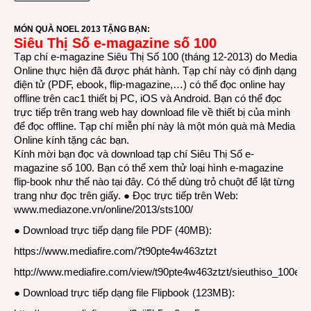
Số
e-
MÓN QUÀ NOEL 2013 TẶNG BẠN:
Siêu Thị Số e-magazine số 100
maga
số
Tạp chí e-magazine Siêu Thị Số 100 (tháng 12-2013) do Media
100
Online thực hiện đã được phát hành. Tạp chí này có định dạng
điện tử (PDF, ebook, flip-magazine,…) có thể đọc online hay
offline trên cac1 thiết bị PC, iOS và Android. Bạn có thể đọc
trực tiếp trên trang web hay download file về thiết bị của mình
để đọc offline. Tạp chí miễn phí này là một món quà mà Media
Online kính tặng các bạn.
Kính mời bạn đọc và download tạp chí Siêu Thị Số e-
magazine số 100.
Bạn có thể xem thử loại hình e-magazine
flip-book như thế nào tại đây. Có thể dùng trỏ chuột để lật từng
trang như đọc trên giấy.
● Đọc trực tiếp trên Web:
www.mediazone.vn/online/2013/sts100/
● Download trực tiếp dạng file PDF (40MB):
https://www.mediafire.com/?t90pte4w463ztzt
http://www.mediafire.com/view/t90pte4w463ztzt/sieuthiso_100e_
● Download trực tiếp dạng file Flipbook (123MB):