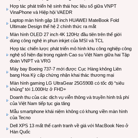
Hợp tác phát triển hệ sinh thái học liệu số giữa VNPT
VinaPhone và Hiệp hội VAEDR
Laptop màn hình gập 18 inch HUAWEI MateBook Fold
Ultimate Design thế hệ 2 chính thức ra mắt
Màn hình OLED 27 inch 4K 120Hz đầu tiên trên thế giới
dùng công nghệ in phun inkjet của MSI và TCL
Hợp tác chiến lược phát triển mô hình khu công nghiệp công
nghệ số hiện đại trong ngành Cao su Việt Nam giữa hai Tập
đoàn VNPT và VRG
Máy bay Boeing 737-7 mới được Cục Hàng không Liên
bang Hoa Kỳ cấp chứng nhận khai thác thương mại
Màn hình gaming LG UltraGear 25G590B có tốc độ “siêu
khủng” tới 1.000Hz ở FHD+
Doanh thu của các dịch vụ viễn thông và truyền hình trả phí
của Việt Nam tiếp tục gia tăng
Mẫu smartphone khái niệm không có khung viền màn hình
của Tecno
Dell XPS 13 mất thế cạnh tranh về giá với MacBook Neo ở
Hàn Quốc