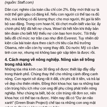
(nguồn: Staff.com)
Dân cực nghèo của toàn cầu chỉ còn 2%. Đây mới thật sự là
một thế giới giàu có đáng kể. Nếu con người có thể tạo ra đủ
thứ, mà không có đủ lương thực cho mọi người, thì gọi là tiến
bộ sao đặng. Trong cơn hoan hỉ, tôi chợt muốn biết vào lúc ấy
chính phủ Mỹ đã hết nợ chưa. Wow! tôi hết hồn khi thấy bản
tiên đoán cho biết Mỹ thiếu nợ còn bạo hơn trước. Tôi thấy
biểu đồ chỉ mức nợ trần cao như đỉnh Everest. Tuy nhiên dữ
kiện của bài toán dựa theo cách chi tiêu của thủ trưởng
Obama, nên vẫn còn hy vọng thay đổi. Dù nước Mỹ có cầm
tinh con nợ, nhưng nó không bao giờ sập tiệm là được rồi.
4. Cách mạng về nông nghiệp. Nông sản sẽ trồng
trong nhà kính.
Những tòa nhà kính cao 30 tầng sẽ được thiết lập đầy dẫy
trong thành phố. Chúng thay thế cho những cánh đồng canh
nông. Con người sẽ dùng rất ít đất, chi phí rất ít tiền, và trả lại
vẻ đẹp cho thiên nhiên. Đồng thời khoa học tạo ra những loại
côn trùng hữu ích như con ong để phụ công phát triển nông
nghiệp. Như chúng ta biết, bộ óc côn trùng rất đơn sơ, nên
khoa học có thể tạo ra được. Hiện nay đã có “Dự án não
xanh” (Green Brain Project) chế tạo ra những con ong mật