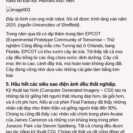
robot do Đại học Harvard thực hiện.
Đây là hình con ong mật robot. Nó sẽ được trình làng vào năm
2015. (nguồn Universities of Sheffield).
Trong năm qua tôi có dịp thăm trung tâm EPCOT
(Experimental Prototype Community of Tomorrow – Thử
nghiệm Cộng đồng mẫu cho Tương lai) ở Orlando, bang
Florida. EPCOT có khu vườn cây ăn trái. Tôi thấy tất cả mọi
cây đều trồng từ các ống chứa nước dinh dưỡng. Cây cối
mọc lên to cao, cành đầy trái, mà hoàn toàn không dùng đất.
Cây đứng vững nhờ dựa vào những cái giàn làm bằng kim
loại.
5. Hầu hết các siêu sao điện ảnh đều thất nghiệp.
Kỹ thuật tạo hình (Computer Generated Imagery – CGI) tạo ra
những tài tử giống hệt người thật nhưng đẹp hơn, tài giỏi hơn,
và ít chi phí hơn. Nếu ai coi phim Final Fantasy đã thấy những
nhân vật đẹp như thiên thần và giống người thật đến 90%.
Chúng ta cũng đã thấy các nhân vật chính trong phim Avatar
của James Cameron và những con khủng long trong phim
Jurassic Park
của Steven Spielberg. Tất cả chúng đều được
tạo tác bằng kỹ thuật CGI. Chúng rất thật và rất sống động về