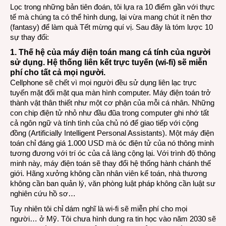
Lọc trong những bản tiên đoán, tôi lựa ra 10 điểm gần với thực
tế mà chúng ta có thể hình dung, lại vừa mang chút ít nên thơ
(fantasy) để làm quà Tết mừng quí vị. Sau đây là tóm lược 10
sự thay đổi:
1. Thế hệ của máy điện toán mang cá tính của người
sử dụng. Hệ thống liên kết trực tuyến (wi-fi) sẽ miễn
phí cho tất cả mọi người.
Cellphone sẽ chết vì mọi người đều sử dụng liên lạc trực
tuyến mặt đối mặt qua màn hình computer. Máy điện toán trở
thành vật thân thiết như một cơ phận của mỗi cá nhân. Những
con chip điện tử nhỏ như đầu đũa trong computer ghi nhớ tất
cả ngôn ngữ và tính tình của chủ nó để giao tiếp với cộng
đồng (Artificially Intelligent Personal Assistants). Một máy điện
toán chỉ đáng giá 1.000 USD mà óc điện tử của nó thông minh
tương đương với trí óc của cả làng cộng lại. Với trình độ thông
minh này, máy điện toán sẽ thay đổi hệ thống hành chánh thế
giới. Hãng xưởng không cần nhân viên kế toán, nhà thương
không cần ban quản lý, văn phòng luật pháp không cần luật sư
nghiên cứu hồ sơ…
Tuy nhiên tôi chỉ dám nghĩ là wi-fi sẽ miễn phí cho mọi
người… ở Mỹ. Tôi chưa hình dung ra tin học vào năm 2030 sẽ