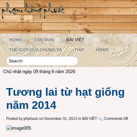
HOME
TẢN MẠN
BÀI VIẾT
THẾ GIỚI CỦA CHÚNG TA
THƠ
HOME
Chủ nhật ngày 09 tháng 8 năm 2026
Tương lai từ hạt giống
năm 2014
on
Posted by
phphuoc
on December 31, 2013 in
BÀI VIẾT
Comments Off
Tươn
lai
từ