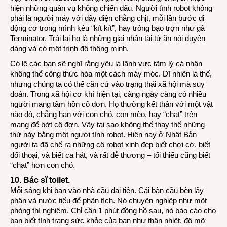
hiện những quân vụ không chiến đấu. Người tình robot không
phải là người máy với dây điện chằng chịt, mỗi lần bước đi
động cơ trong mình kêu “kít kít”, hay trông bạo trợn như gã
Terminator. Trái lại họ là những giai nhân tài tử ăn nói duyên
dáng và có một trình độ thông minh.
Có lẽ các bạn sẽ nghĩ rằng yêu là lãnh vực tâm lý cá nhân
không thể công thức hóa một cách máy móc. Dĩ nhiên là thế,
nhưng chúng ta có thể căn cứ vào trạng thái xã hội mà suy
đoán. Trong xã hội cơ khí hiện tại, càng ngày càng có nhiều
người mang tâm hồn cô đơn. Họ thường kết thân với một vật
nào đó, chẳng hạn với con chó, con mèo, hay “chat” trên
mạng để bớt cô đơn. Vậy tại sao không thể thay thế những
thứ này bằng một người tình robot. Hiện nay ở Nhật Bản
người ta đã chế ra những cô robot xinh đẹp biết chơi cờ, biết
đối thoại, và biết ca hát, và rất dễ thương – tối thiểu cũng biết
“chat” hơn con chó.
10. Bác sĩ toilet.
Mỗi sáng khi bạn vào nhà cầu đại tiện. Cái bàn cầu bèn lấy
phân và nước tiểu để phân tích. Nó chuyên nghiệp như một
phòng thí nghiệm. Chỉ cần 1 phút đồng hồ sau, nó báo cáo cho
bạn biết tình trạng sức khỏe của bạn như thân nhiệt, độ mỡ