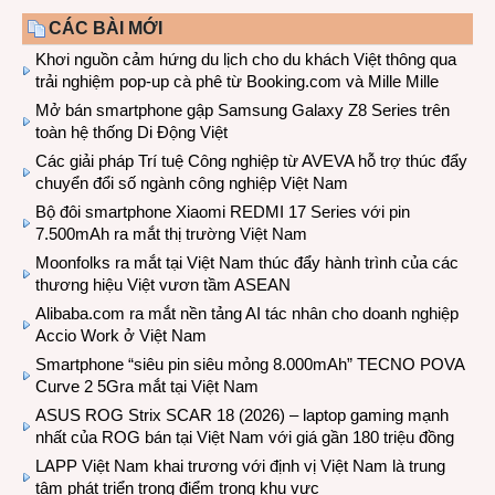
CÁC BÀI MỚI
Khơi nguồn cảm hứng du lịch cho du khách Việt thông qua
trải nghiệm pop-up cà phê từ Booking.com và Mille Mille
Mở bán smartphone gập Samsung Galaxy Z8 Series trên
toàn hệ thống Di Động Việt
Các giải pháp Trí tuệ Công nghiệp từ AVEVA hỗ trợ thúc đẩy
chuyển đổi số ngành công nghiệp Việt Nam
Bộ đôi smartphone Xiaomi REDMI 17 Series với pin
7.500mAh ra mắt thị trường Việt Nam
Moonfolks ra mắt tại Việt Nam thúc đẩy hành trình của các
thương hiệu Việt vươn tầm ASEAN
Alibaba.com ra mắt nền tảng AI tác nhân cho doanh nghiệp
Accio Work ở Việt Nam
Smartphone “siêu pin siêu mỏng 8.000mAh” TECNO POVA
Curve 2 5Gra mắt tại Việt Nam
ASUS ROG Strix SCAR 18 (2026) – laptop gaming mạnh
nhất của ROG bán tại Việt Nam với giá gần 180 triệu đồng
LAPP Việt Nam khai trương với định vị Việt Nam là trung
tâm phát triển trọng điểm trong khu vực