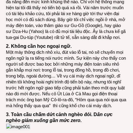
đa năng đến mức kinh khủng thế nào. Chỉ với hệ thống mạng
hiện tại tôi đã thấy nó tiến bộ quá xá rồi. Vài năm trước muốn
có tài liệu khảo cứu, tôi phải lái xe hàng giờ tới thư viện đại
học mới có đủ sách dùng. Bây giờ tôi chỉ việc ngồi ở nhà, mở
máy điện toán, vào thăm giáo sư Gu-Gồ (Google), hay giáo
sư Dza-Hu (Yahoo) là có đủ mọi tài liệu độc. Ấy là chưa kể gã
tua-gai Du-túp (Youtube) rất tử tế, sẵn sàng dắt đi khắp nơi.
2. Không cần học ngoại ngữ.
Một máy thông dịch nhỏ xíu, đút vào lỗ tai, nó sẽ chuyển mọi
ngôn ngữ lạ ra tiếng nói nước mình.
Sự kiện này cho thấy con
người sẽ được bao bọc bởi những máy điện toán siêu nhỏ
gắn khắp mọi nơi: trong lỗ tai, trong đồng hồ, trong đồ chơi,
trong bếp, ngoài đường… Về vụ cái máy dịch ngoại ngữ, dĩ
nhiên tôi không hoài nghi trình độ tiến bộ này, nhưng tôi nghĩ
trước hết ngôn ngữ giao tiếp cũng phải tuân theo một quy luật
nào đó mới được. Nếu cô Út Lúa ở Cà Mau gọi điện thoại
trách móc ông bạn Mỹ Cô-lô-ra-đô, “Hôm qua qua nói qua qua
mà hổng thấy qua qua” thì cũng khổ cho cái máy dịch.
3. Toàn cầu chấm dứt cảnh nghèo đói. D
ân cực
nghèo giảm xuống gần mức zero.