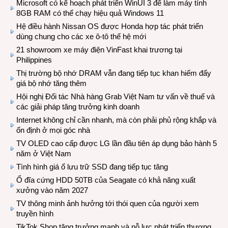
Microsoft có kế hoạch phát triển WinUI 3 để làm máy tính
8GB RAM có thể chạy hiệu quả Windows 11
Hệ điều hành Nissan OS được Honda hợp tác phát triển
dùng chung cho các xe ô-tô thế hệ mới
21 showroom xe máy điện VinFast khai trương tại
Philippines
Thị trường bộ nhớ DRAM vẫn đang tiếp tục khan hiếm đẩy
giá bộ nhớ tăng thêm
Hội nghị Đối tác Nhà hàng Grab Việt Nam tư vấn về thuế và
các giải pháp tăng trưởng kinh doanh
Internet không chỉ cần nhanh, mà còn phải phủ rộng khắp và
ổn định ở mọi góc nhà
TV OLED cao cấp được LG lần đầu tiên áp dụng bảo hành 5
năm ở Việt Nam
Tình hình giá ổ lưu trữ SSD đang tiếp tục tăng
Ổ đĩa cứng HDD 50TB của Seagate có khả năng xuất
xưởng vào năm 2027
TV thông minh ảnh hưởng tới thói quen của người xem
truyền hình
TikTok Shop tăng trưởng mạnh và nỗ lực phát triển thương