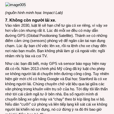
(nguồn hình minh họa: Impact Lab)
7. Không còn người lái xe.
Vào năm 2030, luật lệ sẽ hạn chế tư gia có xe riêng, vì vậy xe
hơi vẫn còn nhưng rất ít. Lúc đó mỗi xe đều có máy dẫn
đường GPS (Global Positioning Satellite). Thành xe có những
điểm cảm ứng (sensors) phòng vệ để ngăn cản tai nạn đụng
chạm. Lúc ấy bạn chỉ việc lên xe, rồi ra lệnh cho xe chạy đến
nơi nào bạn muốn. Bạn không phải làm gì cả ngoài việc ngồi
nhâm nhi ly bia và coi TV.
Như các bạn đã biết, máy GPS và sensor báo nguy hiện nay
đã có rồi. Năm 2013 chính phủ Mỹ cũng đã ký luật cho phép
xe không người lái di chuyển trên đường công cộng. Tuy nhiên
hiện giờ mới chỉ có hãng Google và Đại học Stanford là có xe
không người lái. Chúng chuyên chở vật liệu qua lại giữa các
văn phòng trong khuôn viên trụ sở của họ. Tới đây tôi lẩn thẩn
nhớ tới cái cảnh ngã tư ở bên nhà. Đa số người mình di
chuyển bằng xe gắn máy và “chạy” theo bí kíp lăng ba vi bộ.
Nếu dân “cưỡi” cứ phóng và liên tiếp lạng kề sát cái xe không
người lái khiến nó sợ đụng, nó cứ đứng ỳ ra đó thì bao giờ