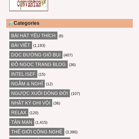
Categories
BÀI HÁT YÊU THÍCH
(6)
BÀI VIẾT
(1,193)
DỌC ĐƯỜNG GIÓ BỤI
(407)
ĐỖ NGỌC TRANG BLOG
(36)
INTEL ISEF
(15)
NGẪM & NGHĨ
(12)
NGƯỢC XUÔI DÒNG ĐỜI
(107)
NHẬT KÝ GHI VỘI
(36)
RELAX
(120)
TẢN MẠN
(1,415)
THẾ GIỚI CÔNG NGHỆ
(3,390)