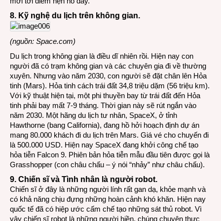
mới tới điểm hẹn hò đây.
8. Kỹ nghệ du lịch trên không gian.
(nguồn: Space.com)
Du lịch trong không gian là điều dĩ nhiên rồi. Hiện nay con
người đã có trạm không gian và các chuyên gia đi về thường
xuyên. Nhưng vào năm 2030, con người sẽ đặt chân lên Hỏa
tinh (Mars). Hỏa tinh cách trái đất 34,8 triệu dặm (56 triệu km).
Với kỹ thuật hiện tại, một phi thuyền bay từ trái đất đến Hỏa
tinh phải bay mất 7-9 tháng. Thời gian này sẽ rút ngắn vào
năm 2030. Một hãng du lịch tư nhân, SpaceX, ở tỉnh
Hawthorne (bang California), đang hồ hởi hoạch định dự án
mang 80.000 khách đi du lịch trên Mars. Giá vé cho chuyến đi
là 500.000 USD. Hiện nay SpaceX đang khởi công chế tạo
hỏa tiễn Falcon 9. Phiên bản hỏa tiễn mẫu đầu tiên được gọi là
Grasshopper (con châu chấu – ý nói “nhảy” như châu chấu).
9. Chiến sĩ và Tình nhân là người robot.
Chiến sĩ ở đây là những người lính rất gan dạ, khỏe mạnh và
có khả năng chịu đựng những hoàn cảnh khó khăn. Hiện nay
quốc tế đã có hiệp ước cấm chế tạo những sát thủ robot. Vì
vậy chiến sĩ robot là những người hiền, chúng chuyên thực