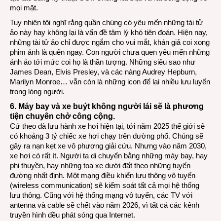
mọi mặt.
Tuy nhiên tôi nghĩ rằng quần chúng có yêu mến những tài tử
ảo này hay không lại là vấn đề tâm lý khó tiên đoán. Hiện nay,
những tài tử ảo chỉ được ngắm cho vui mắt, khán giả coi xong
phim ảnh là quên ngay. Con người chưa quen yêu mến những
ảnh ảo tới mức coi họ là thần tượng. Những siêu sao như
James Dean, Elvis Presley, và các nàng Audrey Hepburn,
Marilyn Monroe… vẫn còn là những icon để lại nhiều lưu luyến
trong lòng người.
6. Máy bay và xe buýt không người lái sẽ là phương
tiện chuyên chở công cộng.
Cứ theo đà lưu hành xe hơi hiện tại, tới năm 2025 thế giới sẽ
có khoảng 3 tỷ chiếc xe hơi chạy trên đường phố. Chúng sẽ
gây ra nạn kẹt xe vô phương giải cứu. Nhưng vào năm 2030,
xe hơi có rất ít. Người ta di chuyển bằng những máy bay, hay
phi thuyền, hay những toa xe dưới đất theo những tuyến
đường nhất định. Một mạng điều khiển lưu thông vô tuyến
(wireless communication) sẽ kiểm soát tất cả mọi hệ thống
lưu thông. Cũng với hệ thống mạng vô tuyến, các TV với
antenna và cable sẽ chết vào năm 2026, vì tất cả các kênh
truyền hình đều phát sóng qua Internet.