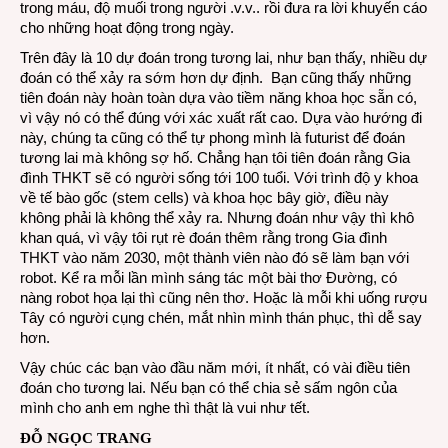
trong máu, độ muối trong người .v.v.. rồi đưa ra lời khuyến cáo
cho những hoạt động trong ngày.
Trên đây là 10 dự đoán trong tương lai, như bạn thấy, nhiều dự
đoán có thể xảy ra sớm hơn dự định. Bạn cũng thấy những
tiên đoán này hoàn toàn dựa vào tiềm năng khoa học sẵn có,
vì vậy nó có thể đúng với xác xuất rất cao. Dựa vào hướng đi
này, chúng ta cũng có thể tự phong mình là futurist để đoán
tương lai mà không sợ hố. Chẳng hạn tôi tiên đoán rằng Gia
đình THKT sẽ có người sống tới 100 tuổi. Với trình độ y khoa
về tế bào gốc (stem cells) và khoa học bây giờ, điều này
không phải là không thể xảy ra. Nhưng đoán như vậy thì khô
khan quá, vì vậy tôi rụt rè đoán thêm rằng trong Gia đình
THKT vào năm 2030, một thành viên nào đó sẽ làm bạn với
robot. Kể ra mỗi lần mình sáng tác một bài thơ Đường, có
nàng robot họa lại thì cũng nên thơ. Hoặc là mỗi khi uống rượu
Tây có người cụng chén, mắt nhìn mình thán phục, thì dễ say
hơn.
Vậy chúc các bạn vào đầu năm mới, ít nhất, có vài điều tiên
đoán cho tương lai. Nếu bạn có thể chia sẻ sấm ngôn của
mình cho anh em nghe thì thật là vui như tết.
ĐỖ NGỌC TRANG