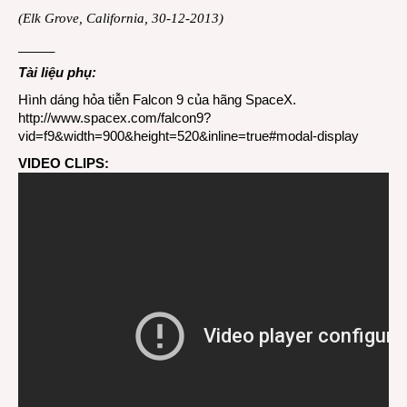
(Elk Grove, California, 30-12-2013)
_____
Tài liệu phụ:
Hình dáng hỏa tiễn Falcon 9 của hãng SpaceX.
http://www.spacex.com/falcon9?
vid=f9&width=900&height=520&inline=true#modal-display
VIDEO CLIPS: