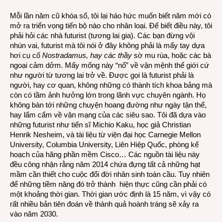
hạt
Mỗi lần năm cũ khóa sổ, tôi lại háo hức muốn biết năm mới có
giống
mở ra triển vọng tiến bộ nào cho nhân loại. Để biết điều này, tôi
năm
phải hỏi các nhà futurist (tương lai gia). Các bạn đừng vội
2014
nhún vai, futurist mà tôi nói ở đây không phải là mấy tay dựa
hơi cụ cố
Nostradamus, hay các thầy
sờ mu rùa, hoặc các bà
ngoại cảm dởm. Mấy mống này “nổ” về vận mệnh thế giới cứ
như người từ tương lai trở về. Được gọi là futurist phải là
người, hay cơ quan, không những có thành tích khoa bảng mà
còn có tầm ảnh hưởng lớn trong lãnh vực chuyên ngành. Họ
không bàn tới những chuyện hoang đường như ngày tận thế,
hay lẩm cẩm về vận mạng của các siêu sao. Tôi đã dựa vào
những futurist như tiến sĩ Michio Kaku, học giả Christian
Henrik Nesheim, và tài liệu từ viện đại học Carnegie Mellon
University, Columbia University, Liên Hiệp Quốc, phòng kế
hoạch của hãng phần mềm Cisco… Các nguồn tài liệu này
đều công nhận rằng năm 2014 chứa đựng tất cả những hạt
mầm cần thiết cho cuộc đổi đời nhân sinh toàn cầu. Tuy nhiên
để những tiềm năng đó trở thành hiện thực cũng cần phải có
một khoảng thời gian. Thời gian ước định là 15 năm, vì vậy có
rất nhiều bản tiên đoán về thành quả hoành tráng sẽ xảy ra
vào năm 2030.