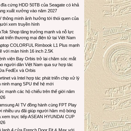
 đĩa cứng HDD 50TB của Seagate có khả
ăng xuất xưởng vào năm 2027
 thông minh ảnh hưởng tới thói quen của
gười xem truyền hình
ikTok Shop tăng trưởng mạnh và nỗ lực
át triển thương mại điện tử tại Việt Nam
aptop COLORFUL Rimbook L1 Plus mạnh
 với màn hình 16 inch 2.5K
nh viện Bay Orbis trở lại chăm sóc mắt
ho người dân Việt Nam qua sự hợp tác
iữa FedEx và Orbis
rtinet và Intel hợp tác phát triển chip xử lý
n ninh mạng SPU thế hệ mới
c mạnh các hộ chiếu trên thế giới năm
026
amsung AI TV đồng hành cùng FPT Play
i nhiều ưu đãi giúp người hâm mộ bóng
á xem trực tiếp ASEAN HYUNDAI CUP
026
 lạnh 4 cửa French Door Fit & Max với