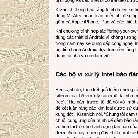
bị di động và các thiết bị có thể đeo được
Krzanich thông báo rằng Intel đã lên kế
động McAfee hoàn toàn miễn phí để giúp b
gồm cả Apple iPhone, iPad và các thiết bị
Khi chương trình hợp tác “bring-your-own
dụng các thiết bị Android vì không tương 
trong năm nay sẽ cung cấp công nghệ Inte
hệ điều hành Android dựa trên nền tảng I
dụng tại nhà và nơi làm việc.
Các bộ vi xử lý Intel bảo đả
Bên cạnh đó, theo kết quả kiểm chứng c
silicon của bộ vi xử lý sản xuất tại nhà m
free). “Hai năm trước, tôi đã nói với m
để kết luận rằng các kim loại được sử dụ
xung đột”, Krzanich nói. “Chúng tôi cảm 
chuỗi cung ứng của mình để đảm bảo rằn
vô tình tài trợ cho hành động tàn bạo c
được điều này, nhưng đây chỉ là một sự k