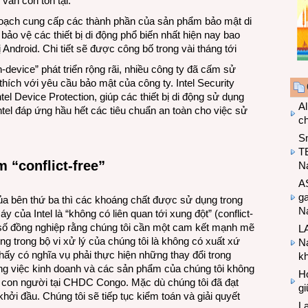
 vẫn còn tồn tại.”
 hoạch cung cấp các thành phần của sản phẩm bảo mật di
ảo vệ các thiết bị di động phổ biến nhất hiện nay bao
 Android. Chi tiết sẽ được công bố trong vài tháng tới
-device” phát triển rộng rãi, nhiều công ty đã cấm sử
thích với yêu cầu bảo mật của công ty. Intel Security
l Device Protection, giúp các thiết bị di động sử dụng
Al
ntel đáp ứng hầu hết các tiêu chuẩn an toàn cho việc sử
c
S
T
m “conflict-free”
N
A
g
ủa bên thứ ba thì các khoáng chất được sử dụng trong
Na
áy của Intel là “không có liên quan tới xung đột” (conflict-
ột số đồng nghiệp rằng chúng tôi cần một cam kết mạnh mẽ
LA
ng trong bộ vi xử lý của chúng tôi là không có xuất xứ
Na
thấy có nghĩa vụ phải thực hiện những thay đổi trong
k
g việc kinh doanh và các sản phẩm của chúng tôi không
Hợ
ủa con người tại CHDC Congo. Mặc dù chúng tôi đã đạt
g
hởi đầu. Chúng tôi sẽ tiếp tục kiểm toán và giải quyết
L