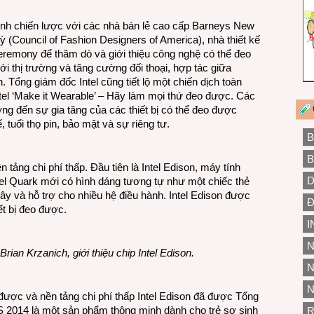
ính chiến lược với các nhà bán lẻ cao cấp Barneys New
ỳ (Council of Fashion Designers of America), nhà thiết kế
eremony để thăm dò và giới thiệu công nghệ có thể đeo
i thị trường và tăng cường đối thoại, hợp tác giữa
. Tổng giám đốc Intel cũng tiết lộ một chiến dịch toàn
ntel ‘Make it Wearable’ – Hãy làm mọi thứ đeo được. Các
g đến sự gia tăng của các thiết bị có thể đeo được
 tuổi thọ pin, bảo mật và sự riêng tư.
B
B
 tảng chi phí thấp. Đầu tiên là Intel Edison, máy tính
D
tel Quark mới có hình dáng tương tự như một chiếc thẻ
 và hỗ trợ cho nhiều hệ điều hành. Intel Edison được
Đ
iết bị đeo được.
I
N
rian Krzanich, giới thiệu chip Intel Edison.
N
N
 được và nền tảng chi phí thấp Intel Edison đã được Tổng
CES 2014 là một sản phẩm thông minh dành cho trẻ sơ sinh
R