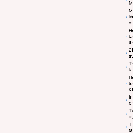
M
Mi
l
q
H
tá
th
2
tr
T
kh
Hộ
tư
k
In
ph
T
d
Tì
tă