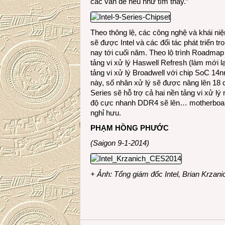
các vấn đề nếu như tìm thấy.”
Theo thông lệ, các công nghệ và khái ni
sẽ được Intel và các đối tác phát triển t
nay tới cuối năm. Theo lộ trình Roadmap
tảng vi xử lý Haswell Refresh (làm mới l
tảng vi xử lý Broadwell với chip SoC 14
này, số nhân xử lý sẽ được nâng lên 18 c
Series sẽ hỗ trợ cả hai nền tảng vi xử l
độ cực nhanh DDR4 sẽ lên… motherboard
nghỉ hưu.
PHẠM HỒNG PHƯỚC
(Saigon 9-1-2014)
+ Ảnh: Tổng giám đốc Intel, Brian Krzani