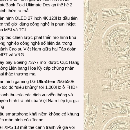
teBook Fold Ultimate Design thế hệ 2
ính thức ra mắt
àn hình OLED 27 inch 4K 120Hz đầu tiên
ên thế giới dùng công nghệ in phun inkjet
ủa MSI và TCL
p tác chiến lược phát triển mô hình khu
ng nghiệp công nghệ số hiện đại trong
gành Cao su Việt Nam giữa hai Tập đoàn
NPT và VRG
áy bay Boeing 737-7 mới được Cục Hàng
hông Liên bang Hoa Kỳ cấp chứng nhận
ai thác thương mại
àn hình gaming LG UltraGear 25G590B
 tốc độ “siêu khủng” tới 1.000Hz ở FHD+
anh thu của các dịch vụ viễn thông và
uyền hình trả phí của Việt Nam tiếp tục gia
ng
ẫu smartphone khái niệm không có khung
iền màn hình của Tecno
ll XPS 13 mất thế cạnh tranh về giá với