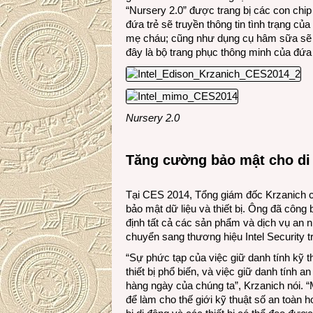
“Nursery 2.0” được trang bị các con chip
đứa trẻ sẽ truyền thông tin tình trạng c
mẹ cháu; cũng như dụng cụ hâm sữa sẽ tự
đây là bộ trang phục thông minh của đứa 
Nursery 2.0
Tăng cường bảo mật cho di 
Tại CES 2014, Tổng giám đốc Krzanich cho
bảo mật dữ liệu và thiết bị. Ông đã công
định tất cả các sản phẩm và dịch vụ an n
chuyển sang thương hiệu Intel Security tr
“Sự phức tạp của việc giữ danh tính kỹ 
thiết bị phổ biến, và việc giữ danh tính 
hàng ngày của chúng ta”, Krzanich nói. 
để làm cho thế giới kỹ thuật số an toàn h