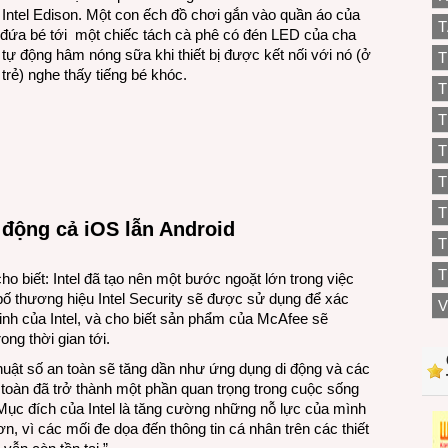
 Intel Edison. Một con ếch đồ chơi gắn vào quần áo của
T
ủa đứa bé tới một chiếc tách cà phê có đén LED của cha
 động hâm nóng sữa khi thiết bị được kết nối với nó (ở
T
trẻ) nghe thấy tiếng bé khóc.
T
T
T
T
động cả iOS lẫn Android
T
T
 biết: Intel đã tạo nên một bước ngoặt lớn trong việc
 bố thương hiệu Intel Security sẽ được sử dụng để xác
V
inh của Intel, và cho biết sản phẩm của McAfee sẽ
ong thời gian tới.
thuật số an toàn sẽ tăng dần như ứng dụng di động và các
an toàn đã trở thành một phần quan trọng trong cuộc sống
“Mục đích của Intel là tăng cường những nỗ lực của mình
ơn, vì các mối đe dọa đến thông tin cá nhân trên các thiết