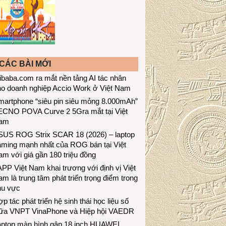
CÁC BÀI MỚI
ibaba.com ra mắt nền tảng AI tác nhân
ho doanh nghiệp Accio Work ở Việt Nam
martphone “siêu pin siêu mỏng 8.000mAh”
ECNO POVA Curve 2 5Gra mắt tại Việt
am
SUS ROG Strix SCAR 18 (2026) – laptop
aming mạnh nhất của ROG bán tại Việt
m với giá gần 180 triệu đồng
PP Việt Nam khai trương với định vị Việt
m là trung tâm phát triển trọng điểm trong
hu vực
p tác phát triển hệ sinh thái học liệu số
iữa VNPT VinaPhone và Hiệp hội VAEDR
aptop màn hình gập 18 inch HUAWEI