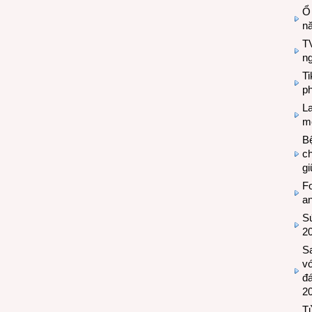
Ổ
n
TV
n
T
ph
L
mẽ
Bệ
c
g
Fo
a
Sứ
2
S
vớ
đ
2
Tủ