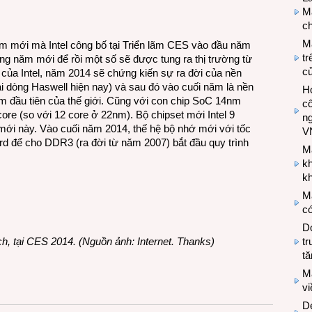
Ma
ch
M
ệm mới mà Intel công bố tại Triển lãm CES vào đầu năm
tr
rong năm mới để rồi một số sẽ được tung ra thị trường từ
c
 của Intel, năm 2014 sẽ chứng kiến sự ra đời của nền
ại dòng Haswell hiện nay) và sau đó vào cuối năm là nền
Hợ
nm đầu tiên của thế giới. Cũng với con chip SoC 14nm
cô
ore (so với 12 core ở 22nm). Bộ chipset mới Intel 9
n
ý mới này. Vào cuối năm 2014, thế hệ bộ nhớ mới với tốc
V
 để cho DDR3 (ra đời từ năm 2007) bắt đầu quy trình
M
k
kh
M
có
Do
ch, tại CES 2014. (Nguồn ảnh: Internet. Thanks)
tr
tă
M
v
De