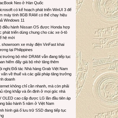
acBook Neo ở Hàn Quốc
crosoft có kế hoạch phát triển WinUI 3 để
àm máy tính 8GB RAM có thể chạy hiệu
uả Windows 11
ệ điều hành Nissan OS được Honda hợp
c phát triển dùng chung cho các xe ô-tô
ế hệ mới
1 showroom xe máy điện VinFast khai
ương tại Philippines
hị trường bộ nhớ DRAM vẫn đang tiếp tục
an hiếm đẩy giá bộ nhớ tăng thêm
i nghị Đối tác Nhà hàng Grab Việt Nam
 vấn về thuế và các giải pháp tăng trưởng
inh doanh
ternet không chỉ cần nhanh, mà còn phải
ủ rộng khắp và ổn định ở mọi góc nhà
V OLED cao cấp được LG lần đầu tiên áp
ụng bảo hành 5 năm ở Việt Nam
nh hình giá ổ lưu trữ SSD đang tiếp tục
ng