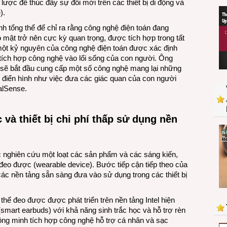
lược để thúc đẩy sự đổi mới trên các thiết bị di động và
lãm
).
CES
2014?
nh tổng thể để chỉ ra rằng công nghệ điện toán đang
 mật trở nên cực kỳ quan trọng, được tích hợp trong tất
 một kỷ nguyên của công nghệ điện toán được xác định
 tích hợp công nghệ vào lối sống của con người. Ông
 sẽ bắt đầu cung cấp một số công nghệ mang lại những
, điển hình như việc đưa các giác quan của con người
ealSense.
 và thiết bị chi phí thấp sử dụng nền
ực nghiên cứu một loạt các sản phẩm và các sáng kiến,
 đeo được (wearable device). Bước tiếp cận tiếp theo của
à các nền tảng sẵn sàng đưa vào sử dụng trong các thiết bị
 thể đeo được được phát triển trên nền tảng Intel hiện
(smart earbuds) với khả năng sinh trắc học và hỗ trợ rèn
hông minh tích hợp công nghệ hỗ trợ cá nhân và sạc