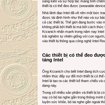
sáng kiến và sự hợp tác mang tính chiến 
thiết bị có thể đeo được (wearable device
Nhà lãnh đạo Intel đã vẽ nên một bức tra
được tái định hình như thế nào và sự bảo
cả các thiết bị. Thế giới đang bước vào
không phải bởi thiết bị mà bởi cách thức
Krzanich nhấn mạnh trong năm nay Intel
trải nghiệm tự nhiên giống với con người
vào thiết bị thông qua công nghệ Intel R
Các thiết bị có thể đeo được
tảng Intel
Ông Krzanich cho biết Intel đang tích c
nhằm thúc đẩy sự đổi mới thiết bị có thể
Intel là tạo ra các thiết kế tham chiếu v
dạng này.
Trong số nhiều sản phẩm và thiết bị bị có
nay có bộ tai nghe gắn trong thông minh 
luyện sức khỏe, bộ tai nghe gắn ngoài t