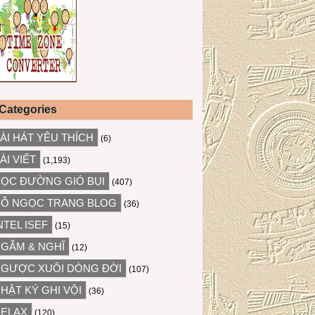
Categories
ÀI HÁT YÊU THÍCH
(6)
ÀI VIẾT
(1,193)
ỌC ĐƯỜNG GIÓ BỤI
(407)
Ỗ NGỌC TRANG BLOG
(36)
NTEL ISEF
(15)
GẪM & NGHĨ
(12)
GƯỢC XUÔI DÒNG ĐỜI
(107)
HẬT KÝ GHI VỘI
(36)
ELAX
(120)