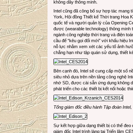
không dây thông minh.
Intel cũng đã công bố sự hợp tác mang t
York, Hội đồng Thiết kế Thời trang Hoa K
quốc tế và người quản lý của Opening C
được (wearable technology) thông minh tớ
ngành công nghiệp thời trang và điện toán
cầu để “kêu gọi đổi mới” với khẩu hiệu I
nỗ lực nhằm xem xét các yếu tố ảnh hưởn
chẳng hạn như tập quán sử dụng, thiết kế,
Bên cạnh đó, Intel sẽ cung cấp một số nền
siêu nhỏ dựa trên nền tảng công nghệ In
nhớ SD, được cài sẵn ứng dụng không dây
phát triển cho các thiết bị kết nối hoặc th
Tổng giám đốc điều hành Tập đoàn Intel, B
Sự kết hợp giữa dạng thiết bị có thể đeo
giám đốc Intel trình làng tại Triển lãm 