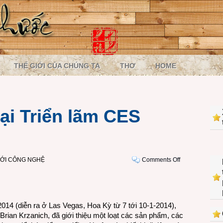
THẾ GIỚI CỦA CHÚNG TA
THƠ
HOME
tại Triển lãm CES
on
IỚI CÔNG NGHỆ
Comments Off
Intel
có
gì
mới
2014 (diễn ra ở Las Vegas, Hoa Kỳ từ 7 tới 10-1-2014),
tại
Brian Krzanich, đã giới thiệu một loạt các sản phẩm, các
Triển