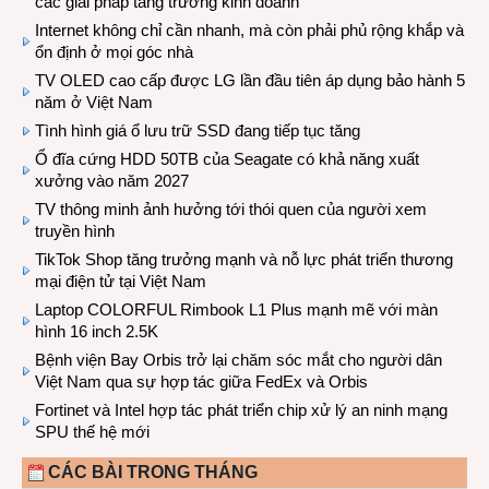
các giải pháp tăng trưởng kinh doanh
Internet không chỉ cần nhanh, mà còn phải phủ rộng khắp và
ổn định ở mọi góc nhà
TV OLED cao cấp được LG lần đầu tiên áp dụng bảo hành 5
năm ở Việt Nam
Tình hình giá ổ lưu trữ SSD đang tiếp tục tăng
Ổ đĩa cứng HDD 50TB của Seagate có khả năng xuất
xưởng vào năm 2027
TV thông minh ảnh hưởng tới thói quen của người xem
truyền hình
TikTok Shop tăng trưởng mạnh và nỗ lực phát triển thương
mại điện tử tại Việt Nam
Laptop COLORFUL Rimbook L1 Plus mạnh mẽ với màn
hình 16 inch 2.5K
Bệnh viện Bay Orbis trở lại chăm sóc mắt cho người dân
Việt Nam qua sự hợp tác giữa FedEx và Orbis
Fortinet và Intel hợp tác phát triển chip xử lý an ninh mạng
SPU thế hệ mới
CÁC BÀI TRONG THÁNG