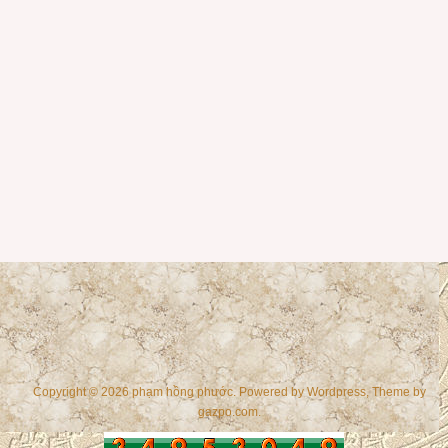
Copyright © 2026 phạm hồng phước. Powered by
Wordpress
, Theme by
gazpo.com
.