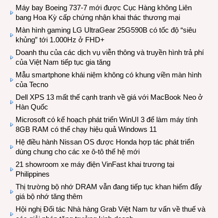
Máy bay Boeing 737-7 mới được Cục Hàng không Liên
bang Hoa Kỳ cấp chứng nhận khai thác thương mại
Màn hình gaming LG UltraGear 25G590B có tốc độ “siêu
khủng” tới 1.000Hz ở FHD+
Doanh thu của các dịch vụ viễn thông và truyền hình trả phí
của Việt Nam tiếp tục gia tăng
Mẫu smartphone khái niệm không có khung viền màn hình
của Tecno
Dell XPS 13 mất thế cạnh tranh về giá với MacBook Neo ở
Hàn Quốc
Microsoft có kế hoạch phát triển WinUI 3 để làm máy tính
8GB RAM có thể chạy hiệu quả Windows 11
Hệ điều hành Nissan OS được Honda hợp tác phát triển
dùng chung cho các xe ô-tô thế hệ mới
21 showroom xe máy điện VinFast khai trương tại
Philippines
Thị trường bộ nhớ DRAM vẫn đang tiếp tục khan hiếm đẩy
giá bộ nhớ tăng thêm
Hội nghị Đối tác Nhà hàng Grab Việt Nam tư vấn về thuế và