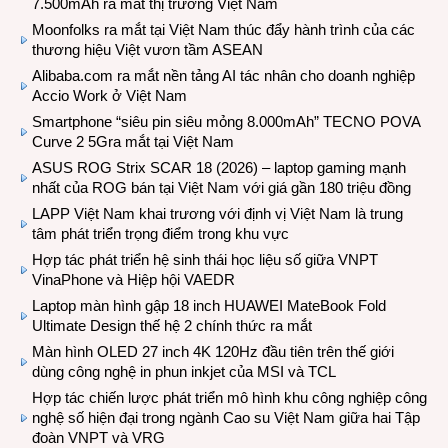
7.500mAh ra mắt thị trường Việt Nam
Moonfolks ra mắt tại Việt Nam thúc đẩy hành trình của các
thương hiệu Việt vươn tầm ASEAN
Alibaba.com ra mắt nền tảng AI tác nhân cho doanh nghiệp
Accio Work ở Việt Nam
Smartphone “siêu pin siêu mỏng 8.000mAh” TECNO POVA
Curve 2 5Gra mắt tại Việt Nam
ASUS ROG Strix SCAR 18 (2026) – laptop gaming mạnh
nhất của ROG bán tại Việt Nam với giá gần 180 triệu đồng
LAPP Việt Nam khai trương với định vị Việt Nam là trung
tâm phát triển trọng điểm trong khu vực
Hợp tác phát triển hệ sinh thái học liệu số giữa VNPT
VinaPhone và Hiệp hội VAEDR
Laptop màn hình gập 18 inch HUAWEI MateBook Fold
Ultimate Design thế hệ 2 chính thức ra mắt
Màn hình OLED 27 inch 4K 120Hz đầu tiên trên thế giới
dùng công nghệ in phun inkjet của MSI và TCL
Hợp tác chiến lược phát triển mô hình khu công nghiệp công
nghệ số hiện đại trong ngành Cao su Việt Nam giữa hai Tập
đoàn VNPT và VRG