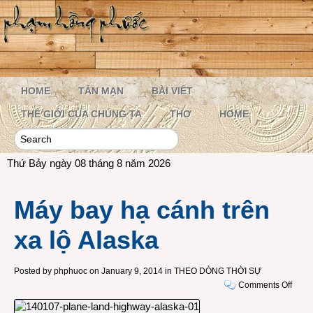
HOME
TẢN MẠN
BÀI VIẾT
THẾ GIỚI CỦA CHÚNG TA
THƠ
HOME
Thứ Bảy ngày 08 tháng 8 năm 2026
Máy bay hạ cánh trên
xa lộ Alaska
Posted by
phphuoc
on January 9, 2014 in
THEO DÒNG THỜI SỰ
on
Comments Off
Máy
bay