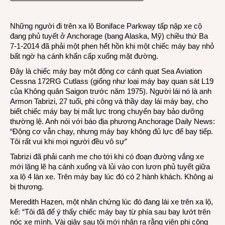
hạ
cánh
Những người đi trên xa lộ Boniface Parkway tấp nập xe cộ
trên
đang phủ tuyết ở Anchorage (bang Alaska, Mỹ) chiều thứ Ba
xa
7-1-2014 đã phải một phen hết hồn khi một chiếc máy bay nhỏ
lộ
bất ngờ hạ cánh khẩn cấp xuống mặt đường.
Alask
Đây là chiếc máy bay một động cơ cánh quạt Sea Aviation
Cessna 172RG Cutlass (giống như loại máy bay quan sát L19
của Không quân Saigon trước năm 1975). Người lái nó là anh
Armon Tabrizi, 27 tuổi, phi công và thầy dạy lái máy bay, cho
biết chiếc máy bay bị mất lực trong chuyến bay bảo dưỡng
thường lệ. Anh nói với báo địa phương Anchorage Daily News:
“Động cơ vẫn chạy, nhưng máy bay không đủ lực để bay tiếp.
Tôi rất vui khi mọi người đều vô sự”
Tabrizi đã phải canh me cho tới khi có đoạn đường vắng xe
mới lặng lẽ hạ cánh xuống và lủi vào con lươn phủ tuyết giữa
xa lộ 4 làn xe. Trên máy bay lúc đó có 2 hành khách. Không ai
bị thương.
Meredith Hazen, một nhân chứng lúc đó đang lái xe trên xa lộ,
kể: “Tôi đã để ý thấy chiếc máy bay từ phía sau bay lướt trên
nóc xe mình. Vài giây sau tôi mới nhận ra rằng viên phi công