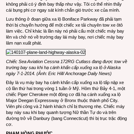
không phải có ý định bay thấp như vậy. Tôi có thể nhìn thấy
cái bụng phi cơ ngay sát kính chắn gió trước xe của mình.
Lưu thông ở đoạn giữa xa lộ Boniface Parkway đã phải tạm
thời bị chuyển hướng để một chiếc xe tải chuyên tow xe ôtô
làm việc. Chỉ khác là lần này nó phải cẩu một chiếc máy bay
lên và chở nó về trường dạy lái máy bay, nơi chiếc máy bay
lâm nạn xuất phát.
Chiếc Sea Aviation Cessna 172RG Cutlass đang được tow về
trường bay sau khi hạ cánh khẩn cấp xuống xa lộ ở Alaska
ngày 7-1-2014. (Ảnh: Eric Hill/ Anchorage Daily News)
Đây là vụ máy bay hạ cánh khẩn cấp xuống xa lộ tấp nập xe
cộ lần thứ hai trong vòng 1 tuần ở Mỹ. Hôm thứ Bảy 4-1, một
chiếc Piper Cherokee một động cơ đã hạ cánh xuống xa lộ
Major Deegan Expressway ở Bronx thuộc thành phố City.
Viên phi công và 2 hành khách chỉ bị thương nhẹ. Chiếc máy
bay này sau khi bay quanh tượng Nữ thần Tự do và trên
đường trở về Danbury (bang Connecticut) thì bị trục trặc động
cơ.
PHẠM HỒNG PHƯỚC