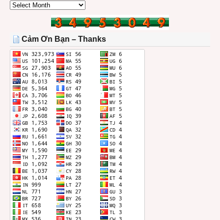
CÁC
BÀI
TRONG
THÁNG
Cảm Ơn Bạn – Thanks