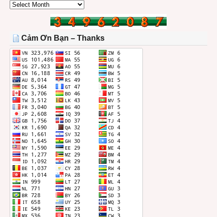
CÁC
BÀI
TRONG
THÁNG
Cảm Ơn Bạn – Thanks