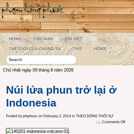
HOME
TẢN MẠN
BÀI VIẾT
THẾ GIỚI CỦA CHÚNG TA
THƠ
HOME
Chủ nhật ngày 09 tháng 8 năm 2026
Núi lửa phun trở lại ở
Indonesia
Posted by
phphuoc
on February 2, 2014 in
THEO DÒNG THỜI SỰ
on
Comments Off
Núi
lửa