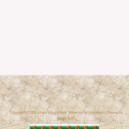
Copyright © 2026 phạm hồng phước. Powered by
Wordpress
, Theme by
gazpo.com
.