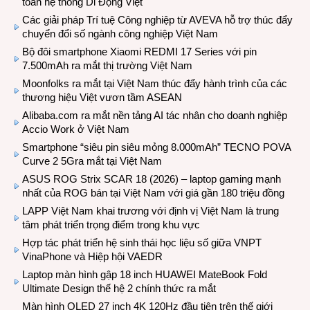
toàn hệ thống Di Động Việt
Các giải pháp Trí tuệ Công nghiệp từ AVEVA hỗ trợ thúc đẩy
chuyển đổi số ngành công nghiệp Việt Nam
Bộ đôi smartphone Xiaomi REDMI 17 Series với pin
7.500mAh ra mắt thị trường Việt Nam
Moonfolks ra mắt tại Việt Nam thúc đẩy hành trình của các
thương hiệu Việt vươn tầm ASEAN
Alibaba.com ra mắt nền tảng AI tác nhân cho doanh nghiệp
Accio Work ở Việt Nam
Smartphone “siêu pin siêu mỏng 8.000mAh” TECNO POVA
Curve 2 5Gra mắt tại Việt Nam
ASUS ROG Strix SCAR 18 (2026) – laptop gaming mạnh
nhất của ROG bán tại Việt Nam với giá gần 180 triệu đồng
LAPP Việt Nam khai trương với định vị Việt Nam là trung
tâm phát triển trọng điểm trong khu vực
Hợp tác phát triển hệ sinh thái học liệu số giữa VNPT
VinaPhone và Hiệp hội VAEDR
Laptop màn hình gập 18 inch HUAWEI MateBook Fold
Ultimate Design thế hệ 2 chính thức ra mắt
Màn hình OLED 27 inch 4K 120Hz đầu tiên trên thế giới