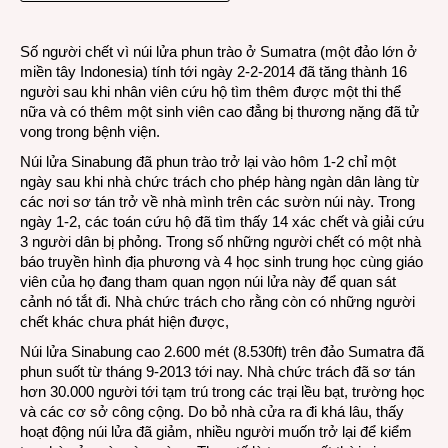
phun
trở
Số người chết vì núi lửa phun trào ở Sumatra (một đảo lớn ở
lại
miền tây Indonesia) tính tới ngày 2-2-2014 đã tăng thành 16
ở
người sau khi nhân viên cứu hộ tìm thêm được một thi thể
Indon
nữa và có thêm một sinh viên cao đẳng bị thương nặng đã tử
vong trong bệnh viện.
Núi lửa Sinabung đã phun trào trở lại vào hôm 1-2 chỉ một
ngày sau khi nhà chức trách cho phép hàng ngàn dân làng từ
các nơi sơ tán trở về nhà mình trên các sườn núi này. Trong
ngày 1-2, các toán cứu hộ đã tìm thấy 14 xác chết và giải cứu
3 người dân bị phỏng. Trong số những người chết có một nhà
báo truyền hình địa phương và 4 học sinh trung học cùng giáo
viên của họ đang tham quan ngọn núi lửa này để quan sát
cảnh nó tắt đi. Nhà chức trách cho rằng còn có những người
chết khác chưa phát hiện được,
Núi lửa Sinabung cao 2.600 mét (8.530ft) trên đảo Sumatra đã
phun suốt từ tháng 9-2013 tới nay. Nhà chức trách đã sơ tán
hơn 30.000 người tới tạm trú trong các trại lều bạt, trường học
và các cơ sở công cộng. Do bỏ nhà cửa ra đi khá lâu, thấy
hoạt động núi lửa đã giảm, nhiều người muốn trở lại để kiểm