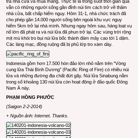
tra nhà cửa và mùa màng. Thực tế là trong suốt thời gian qua
vẫn có những người sống gần đỉnh núi tìm cách trở về thăm
nhà cửa, bất chấp hiểm nguy. Hôm 31-1, nhà chức trách đã
cho phép gần 14.000 người sống bên ngoài khu vực nguy
hiểm 5km trở lại nhà mình. Nhưng ngay hôm sau, hàng loạt vụ
nổ lớn đã phát ra và núi lửa đã phun trở lại. Các vùng trời rộng
mịt mù khói tro bụi núi lửa
bốc thành đám mây cao tới 1 dặm.
Các làng mạc, đồng ruộng đã bị phủ lớp tro xám dày.
Indonesia gồm hơn 17.500 hòn đảo lớn nhỏ nằm trên “Vòng
cung lửa Thái Bình Dương” (Pacific Ring of Fire) có nhiều núi
lửa và những đường địa chất đứt gãy. Núi lửa Sinabung nằm
trong số khoảng 130 núi lửa còn hoạt động ở đảo quốc Đông
Nam Á này.
PHẠM HỒNG PHƯỚC
(Saigon 2-2-2014)
+ Nguồn ảnh: Internet. Thanks.