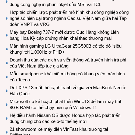
dùng công nghệ in phun inkjet của MSI và TCL
Hợp tác chiến lược phát triển mô hình khu công nghiệp công
nghệ số hiện đại trong ngành Cao su Việt Nam giữa hai Tập
đoàn VNPT và VRG
Máy bay Boeing 737-7 mới được Cục Hàng không Liên
bang Hoa Kỳ cấp chứng nhận khai thác thương mại
Màn hình gaming LG UltraGear 25G590B có tốc độ “siêu
khủng” tới 1.000Hz ở FHD+
Doanh thu của các dịch vụ viễn thông và truyền hình trả phí
của Việt Nam tiếp tục gia tăng
Mẫu smartphone khái niệm không có khung viền màn hình
của Tecno
Dell XPS 13 mất thế cạnh tranh về giá với MacBook Neo ở
Hàn Quốc
Microsoft có kế hoạch phát triển WinUI 3 để làm máy tính
8GB RAM có thể chạy hiệu quả Windows 11
Hệ điều hành Nissan OS được Honda hợp tác phát triển
dùng chung cho các xe ô-tô thế hệ mới
21 showroom xe máy điện VinFast khai trương tại