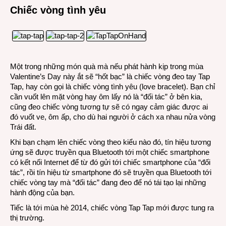
Chiếc vòng tình yêu
công
nghệ:
iPad
2
tới
tuổi
Một trong những món quà mà nếu phát hành kịp trong mùa
về
Valentine’s Day này ắt sẽ “hốt bạc” là chiếc vòng đeo tay Tap
hưu
Tap, hay còn gọi là chiếc vòng tình yêu (love bracelet). Bạn chỉ
cần vuốt lên mặt vòng hay ôm lấy nó là “đối tác” ở bên kia,
cũng đeo chiếc vòng tương tự sẽ có ngay cảm giác được ai
đó vuốt ve, ôm ấp, cho dù hai người ở cách xa nhau nửa vòng
Trái đất.
Khi bạn chạm lên chiếc vòng theo kiểu nào đó, tín hiệu tương
ứng sẽ được truyền qua Bluetooth tới một chiếc smartphone
có kết nối Internet để từ đó gửi tới chiếc smartphone của “đối
tác”, rồi tín hiệu từ smartphone đó sẽ truyền qua Bluetooth tới
chiếc vòng tay mà “đối tác” đang đeo để nó tái tạo lại những
hành động của bạn.
Tiếc là tới mùa hè 2014, chiếc vòng Tap Tap mới được tung ra
thị trường.