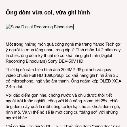
Ống dòm vừa coi, vừa ghi hình
Một trong những món quà công nghệ mà trang Yahoo Tech gợi
ý người ta mua tặng nhau trong dịp lễ Tình nhân 14-2 năm nay
là chiếc ống dòm kỹ thuật số có khả năng ghi hình (Digital
Recording Binoculars) Sony DEV-50V HD.
Thiết bị có cảm biến hình ảnh 20.4MP để ghi ảnh và quay
video chuẩn Full HD 1080p/60p, có khả năng ghi hình ảnh 3D,
có microphone, ngõ vào âm thanh. Ống ngắm kép OLED XGA
2.4m-dot.
Với đặc điểm gọn nhẹ, chống nước và chịu được thời tiết
ngoài trời khắc nghiệt, cộng với khả năng zoom tới 25x, chiếc
ống dòm này quả là một công cụ lợi hại cho ai khoái dòm ngó,
rình mò. Và vì thế nó sẽ là một công cụ “đáng sợ” với những
người khác.
Chỉ có điều với giá 2.000 USD, chiếc ống dòm “hàng độc” này