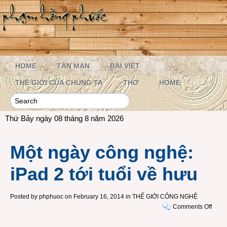
HOME
TẢN MẠN
BÀI VIẾT
THẾ GIỚI CỦA CHÚNG TA
THƠ
HOME
Thứ Bảy ngày 08 tháng 8 năm 2026
Một ngày công nghệ:
iPad 2 tới tuổi về hưu
Posted by
phphuoc
on February 16, 2014 in
THẾ GIỚI CÔNG NGHỆ
on
Comments Off
Một
ngày