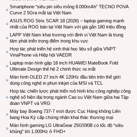
Smartphone “siêu pin siêu mỏng 8.000mAh” TECNO POVA
Curve 2 5Gra mắt tại Việt Nam
ASUS ROG Strix SCAR 18 (2026) – laptop gaming mạnh
nhất của ROG bán tại Việt Nam với giá gần 180 triệu đồng
LAPP Việt Nam khai trương với định vị Việt Nam là trung
tâm phát triển trọng điểm trong khu vực
Hợp tác phát triển hệ sinh thái học liệu số giữa VNPT
VinaPhone và Hiệp hội VAEDR
Laptop màn hình gập 18 inch HUAWEI MateBook Fold
Ultimate Design thế hệ 2 chính thức ra mắt
Màn hình OLED 27 inch 4K 120Hz đầu tiên trên thế giới
dùng công nghệ in phun inkjet của MSI và TCL
Hợp tác chiến lược phát triển mô hình khu công nghiệp công
nghệ số hiện đại trong ngành Cao su Việt Nam giữa hai Tập
đoàn VNPT và VRG
Máy bay Boeing 737-7 mới được Cục Hàng không Liên
bang Hoa Kỳ cấp chứng nhận khai thác thương mại
Màn hình gaming LG UltraGear 25G590B có tốc độ “siêu
khủng” tới 1.000Hz ở FHD+