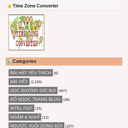
Time Zone Converter
Categories
BÀI HÁT YÊU THÍCH
(6)
BÀI VIẾT
(1,193)
DỌC ĐƯỜNG GIÓ BỤI
(407)
ĐỖ NGỌC TRANG BLOG
(36)
INTEL ISEF
(15)
NGẪM & NGHĨ
(12)
NGƯỢC XUÔI DÒNG ĐỜI
(107)