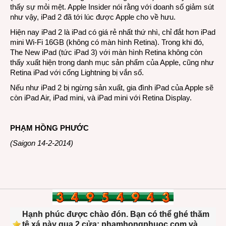
thấy sự mỏi mệt. Apple Insider nói rằng với doanh số giảm sút
như vậy, iPad 2 đã tới lúc được Apple cho về hưu.
Hiện nay iPad 2 là iPad có giá rẻ nhất thứ nhì, chỉ đắt hơn iPad
mini Wi-Fi 16GB (không có màn hình Retina). Trong khi đó,
The New iPad (tức iPad 3) với màn hình Retina không còn
thấy xuất hiện trong danh mục sản phẩm của Apple, cũng như
Retina iPad với cổng Lightning bị vắn số.
Nếu như iPad 2 bị ngừng sản xuất, gia đình iPad của Apple sẽ
còn iPad Air, iPad mini, và iPad mini với Retina Display.
PHẠM HỒNG PHƯỚC
(Saigon 14-2-2014)
Hạnh phúc được chào đón. Bạn có thể ghé thăm
tệ xá này qua 2 cửa: phamhongphuoc.com và