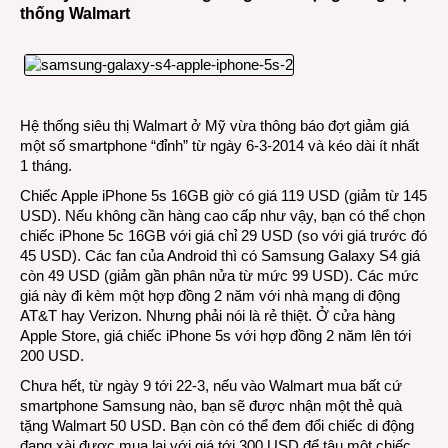
thống Walmart
Hệ thống siêu thị Walmart ở Mỹ vừa thông báo đợt giảm giá
một số smartphone “đỉnh” từ ngày 6-3-2014 và kéo dài ít nhất
1 tháng.
Chiếc Apple iPhone 5s 16GB giờ có giá 119 USD (giảm từ 145
USD). Nếu không cần hàng cao cấp như vậy, bạn có thể chọn
chiếc iPhone 5c 16GB với giá chỉ 29 USD (so với giá trước đó
45 USD). Các fan của Android thì có Samsung Galaxy S4 giá
còn 49 USD (giảm gần phân nửa từ mức 99 USD). Các mức
giá này đi kèm một hợp đồng 2 năm với nhà mạng di động
AT&T hay Verizon. Nhưng phải nói là rẻ thiệt. Ở cửa hàng
Apple Store, giá chiếc iPhone 5s với hợp đồng 2 năm lên tới
200 USD.
Chưa hết, từ ngày 9 tới 22-3, nếu vào Walmart mua bất cứ
smartphone Samsung nào, bạn sẽ được nhận một thẻ quà
tặng Walmart 50 USD. Bạn còn có thể đem đổi chiếc di động
đang xài được mua lại với giá tới 300 USD để tậu một chiếc