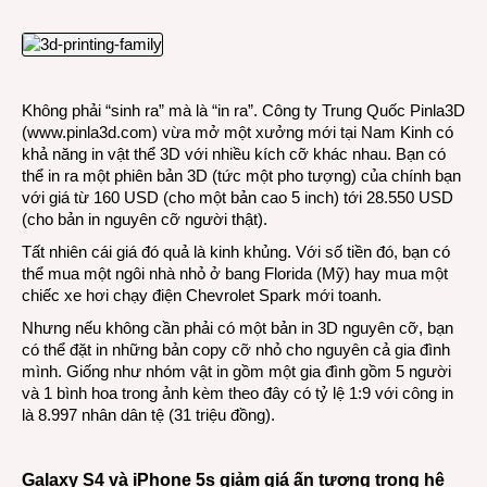
công
nghệ:
Danh
thiếp
thời
Không phải “sinh ra” mà là “in ra”. Công ty Trung Quốc Pinla3D
điện
(
www.pinla3d.com
) vừa mở một xưởng mới tại Nam Kinh có
tử
khả năng in vật thể 3D với nhiều kích cỡ khác nhau. Bạn có
thể in ra một phiên bản 3D (tức một pho tượng) của chính bạn
với giá từ 160 USD (cho một bản cao 5 inch) tới 28.550 USD
(cho bản in nguyên cỡ người thật).
Tất nhiên cái giá đó quả là kinh khủng. Với số tiền đó, bạn có
thể mua một ngôi nhà nhỏ ở bang Florida (Mỹ) hay mua một
chiếc xe hơi chạy điện Chevrolet Spark mới toanh.
Nhưng nếu không cần phải có một bản in 3D nguyên cỡ, bạn
có thể đặt in những bản copy cỡ nhỏ cho nguyên cả gia đình
mình. Giống như nhóm vật in gồm một gia đình gồm 5 người
và 1 bình hoa trong ảnh kèm theo đây có tỷ lệ 1:9 với công in
là 8.997 nhân dân tệ (31 triệu đồng).
Galaxy S4 và iPhone 5s giảm giá ấn tượng trong hệ