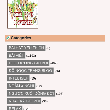
Categories
BÀI HÁT YÊU THÍCH
(6)
BÀI VIẾT
(1,193)
DỌC ĐƯỜNG GIÓ BỤI
(407)
ĐỖ NGỌC TRANG BLOG
(36)
INTEL ISEF
(15)
NGẪM & NGHĨ
(12)
NGƯỢC XUÔI DÒNG ĐỜI
(107)
NHẬT KÝ GHI VỘI
(36)
RELAX
(120)