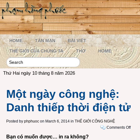
HOME
TẢN MẠN
BÀI VIẾT
THẾ GIỚI CỦA CHÚNG TA
THƠ
HOME
Thứ Hai ngày 10 tháng 8 năm 2026
Một ngày công nghệ:
Danh thiếp thời điện tử
Posted by
phphuoc
on March 6, 2014 in
THẾ GIỚI CÔNG NGHỆ
on
Comments Off
Một
Bạn có muốn được… in ra không?
ngày