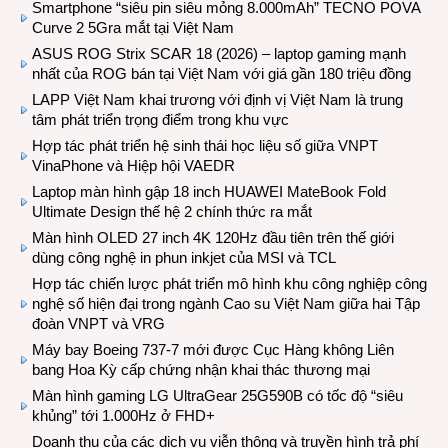
Smartphone “siêu pin siêu mỏng 8.000mAh” TECNO POVA
Curve 2 5Gra mắt tại Việt Nam
ASUS ROG Strix SCAR 18 (2026) – laptop gaming mạnh
nhất của ROG bán tại Việt Nam với giá gần 180 triệu đồng
LAPP Việt Nam khai trương với định vị Việt Nam là trung
tâm phát triển trọng điểm trong khu vực
Hợp tác phát triển hệ sinh thái học liệu số giữa VNPT
VinaPhone và Hiệp hội VAEDR
Laptop màn hình gập 18 inch HUAWEI MateBook Fold
Ultimate Design thế hệ 2 chính thức ra mắt
Màn hình OLED 27 inch 4K 120Hz đầu tiên trên thế giới
dùng công nghệ in phun inkjet của MSI và TCL
Hợp tác chiến lược phát triển mô hình khu công nghiệp công
nghệ số hiện đại trong ngành Cao su Việt Nam giữa hai Tập
đoàn VNPT và VRG
Máy bay Boeing 737-7 mới được Cục Hàng không Liên
bang Hoa Kỳ cấp chứng nhận khai thác thương mại
Màn hình gaming LG UltraGear 25G590B có tốc độ “siêu
khủng” tới 1.000Hz ở FHD+
Doanh thu của các dịch vụ viễn thông và truyền hình trả phí