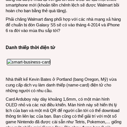
smartphone mới (khoản tiền chênh lệch sẽ được Walmart bồi
hoàn cho bạn bằng thẻ quà tặng).
Phải chăng Walmart đang phối hợp với các nhà mạng xả hàng
để chuẩn bị đón Galaxy S5 sẽ có vào tháng 4-2014 và iPhone
6 ra đời vào mùa thu sắp tới?
Danh thiếp thời điện tử
Nhà thiết kế Kevin Bates ở Portland (bang Oregon, Mỹ) vừa
cung cấp dịch vụ làm danh thiếp (name-card) điện tử cho
những người có nhu cầu.
Card Arduboy này dày khoảng 1,6mm, có một màn hình
OLED nhỏ và các nút điều khiển. Màn hình này sẽ hiển thị lý
lịch của bạn và một mã QR để người cần tới có thể download
thông tin liên lạc của bạn. Bạn cũng có thể giải trí với một số
game Nintendo đã được cài sẵn như Tetris, Pokemon,… giống