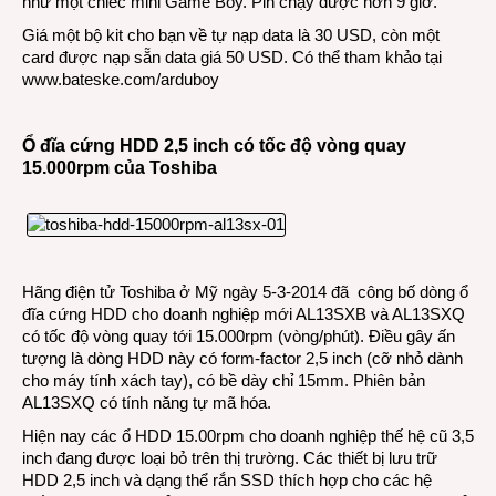
như một chiếc mini Game Boy. Pin chạy được hơn 9 giờ.
Giá một bộ kit cho bạn về tự nạp data là 30 USD, còn một
card được nạp sẵn data giá 50 USD. Có thể tham khảo tại
www.bateske.com/arduboy
Ổ đĩa cứng HDD 2,5 inch có tốc độ vòng quay
15.000rpm của Toshiba
Hãng điện tử Toshiba ở Mỹ ngày 5-3-2014 đã công bố dòng ổ
đĩa cứng HDD cho doanh nghiệp mới AL13SXB và AL13SXQ
có tốc độ vòng quay tới 15.000rpm (vòng/phút). Điều gây ấn
tượng là dòng HDD này có form-factor 2,5 inch (cỡ nhỏ dành
cho máy tính xách tay), có bề dày chỉ 15mm. Phiên bản
AL13SXQ có tính năng tự mã hóa.
Hiện nay các ổ HDD 15.00rpm cho doanh nghiệp thế hệ cũ 3,5
inch đang được loại bỏ trên thị trường. Các thiết bị lưu trữ
HDD 2,5 inch và dạng thể rắn SSD thích hợp cho các hệ