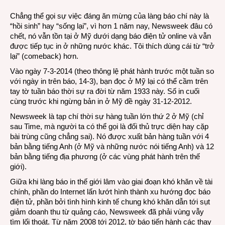
80
Chẳng thể gọi sự việc đáng ăn mừng của làng báo chí này là
tuổi
“hồi sinh” hay “sống lại”, vì hơn 1 năm nay, Newsweek đâu có
trở
chết, nó vẫn tồn tại ở Mỹ dưới dạng báo điện tử online và vẫn
lại
được tiếp tục in ở những nước khác. Tôi thích dùng cái từ “trở
kệ
lại” (comeback) hơn.
báo
Vào ngày 7-3-2014 (theo thông lệ phát hành trước một tuần so
với ngày in trên báo, 14-3), bạn đọc ở Mỹ lại có thể cầm trên
tay tờ tuần báo thời sự ra đời từ năm 1933 này. Số in cuối
cùng trước khi ngừng bản in ở Mỹ đề ngày 31-12-2012.
Newsweek là tạp chí thời sự hàng tuần lớn thứ 2 ở Mỹ (chỉ
sau Time, mà người ta có thể gọi là đối thủ trực diện hay cặp
bài trùng cũng chẳng sai). Nó được xuất bản hàng tuần với 4
bản bằng tiếng Anh (ở Mỹ và những nước nói tiếng Anh) và 12
bản bằng tiếng địa phương (ở các vùng phát hành trên thế
giới).
Giữa khi làng báo in thế giới lâm vào giai đoạn khó khăn về tài
chính, phần do Internet lấn lướt hình thành xu hướng đọc báo
điện tử, phần bởi tình hình kinh tế chung khó khăn dẫn tới sụt
giảm doanh thu từ quảng cáo, Newsweek đã phải vùng vẫy
tìm lối thoát. Từ năm 2008 tới 2012, tờ báo tiến hành các thay