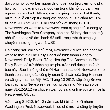
đổi trong nội bộ và bên ngoài để chuyển đổi tiêu điểm cho phù
hợp với nhu cầu mới của độc giả trong khi nỗ lực cải thiện
nguồn thu tài chính. Nhưng các cố gắng chòi đạp bất thành,
mức thua lỗ cứ tiếp tục tăng vọt, doanh thu sụt giảm tới 38%
từ năm 2007 tới 2009. Chịu đời hết xiết, tháng 8-2010,
Newsweek và website Newsweek.com bị ông chủ là công ty
The Washington Post Company bán cho Sidney Harman, một
nhà tiên phong về âm thanh 92 tuổi, trong một thương vụ
chuyển nhượng trị giá… 1 USD.
Hai tháng sau khi có chủ mới, Newsweek được sáp nhập với
website thời sự The Daily Beast để hình thành Công ty
Newsweek Daily Beast. Tổng biên tập Tina Brown của The
Daily Beast đã trở thành người phụ trách nội dung của 2 tờ
báo này. Sau khi ông chủ mới Harman qua đời, Newsweek trở
thành con chung của công ty quản lý di sản cùa ông Harman
và công ty Internet Mỹ IAC. Tháng 10-2012, sếp tổng Brown
loan báo rằng Newsweek sẽ ngưng bản in ở Mỹ sau số đề
ngày 31-12-2012 và chuyển toàn bộ sang online với tên mới là
Newsweek Global.
Vào tháng 8-2013, tròn 3 năm sau khi bị bán khỏi nhóm
Washington Post, Newsweek lại có chủ mới là công ty truyền