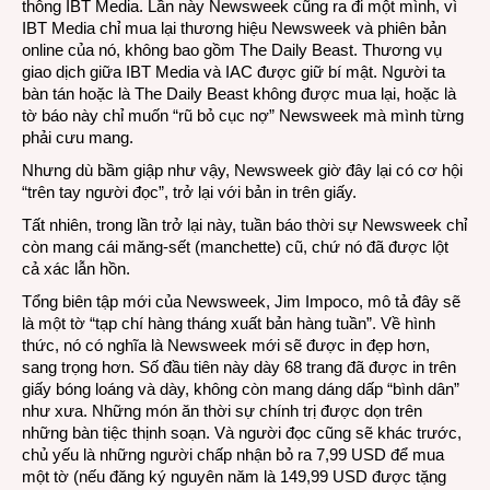
thông IBT Media. Lần này Newsweek cũng ra đi một mình, vì
IBT Media chỉ mua lại thương hiệu Newsweek và phiên bản
online của nó, không bao gồm The Daily Beast. Thương vụ
giao dịch giữa IBT Media và IAC được giữ bí mật. Người ta
bàn tán hoặc là The Daily Beast không được mua lại, hoặc là
tờ báo này chỉ muốn “rũ bỏ cục nợ” Newsweek mà mình từng
phải cưu mang.
Nhưng dù bầm giập như vậy, Newsweek giờ đây lại có cơ hội
“trên tay người đọc”, trở lại với bản in trên giấy.
Tất nhiên, trong lần trở lại này, tuần báo thời sự Newsweek chỉ
còn mang cái măng-sết (manchette) cũ, chứ nó đã được lột
cả xác lẫn hồn.
Tổng biên tập mới của Newsweek, Jim Impoco, mô tả đây sẽ
là một tờ “tạp chí hàng tháng xuất bản hàng tuần”. Về hình
thức, nó có nghĩa là Newsweek mới sẽ được in đẹp hơn,
sang trọng hơn. Số đầu tiên này dày 68 trang đã được in trên
giấy bóng loáng và dày, không còn mang dáng dấp “bình dân”
như xưa. Những món ăn thời sự chính trị được dọn trên
những bàn tiệc thịnh soạn. Và người đọc cũng sẽ khác trước,
chủ yếu là những người chấp nhận bỏ ra 7,99 USD để mua
một tờ (nếu đăng ký nguyên năm là 149,99 USD được tặng