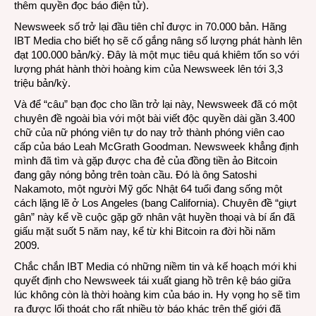
thêm quyền đọc báo điện tử).
Newsweek số trở lại đầu tiên chỉ được in 70.000 bản. Hãng
IBT Media cho biết họ sẽ cố gắng nâng số lượng phát hành lên
đạt 100.000 bản/kỳ. Đây là một mục tiêu quá khiêm tốn so với
lượng phát hành thời hoàng kim của Newsweek lên tới 3,3
triệu bản/kỳ.
Và để “câu” bạn đọc cho lần trở lại này, Newsweek đã có một
chuyên đề ngoài bìa với một bài viết độc quyền dài gần 3.400
chữ của nữ phóng viên tự do nay trở thành phóng viên cao
cấp của báo Leah McGrath Goodman. Newsweek khẳng định
mình đã tìm và gặp được cha đẻ của đồng tiền ảo Bitcoin
đang gây nóng bỏng trên toàn cầu. Đó là ông Satoshi
Nakamoto, một người Mỹ gốc Nhật 64 tuổi đang sống một
cách lặng lẽ ở Los Angeles (bang California). Chuyên đề “giựt
gân” này kể về cuộc gặp gỡ nhân vật huyền thoại và bí ẩn đã
giấu mặt suốt 5 năm nay, kể từ khi Bitcoin ra đời hồi năm
2009.
Chắc chắn IBT Media có những niềm tin và kế hoạch mới khi
quyết định cho Newsweek tái xuất giang hồ trên kệ báo giữa
lúc không còn là thời hoàng kim của báo in. Hy vọng họ sẽ tìm
ra được lối thoát cho rất nhiều tờ báo khác trên thế giới đã