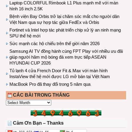
Laptop COLORFUL Rimbook L1 Plus mạnh mẽ với màn
hình 16 inch 2.5K
Bệnh viện Bay Orbis trở lại chăm sóc mắt cho người dân
Việt Nam qua sự hợp tác giữa FedEx và Orbis
Fortinet và Intel hợp tác phát triển chip xử lý an ninh mạng
SPU thế hệ mới
Sức mạnh các hộ chiếu trên thế giới năm 2026
Samsung AI TV đồng hành cùng FPT Play với nhiều ưu đãi
giúp người hâm mộ bóng đá xem trực tiếp ASEAN
HYUNDAI CUP 2026
Tủ lạnh 4 cửa French Door Fit & Max với màn hình
InstaView thế hệ mới được LG mở bán tại Việt Nam
MacBook Pro đã thay đổi trong 5 năm qua
CÁC BÀI TRONG THÁNG
CÁC
BÀI
TRONG
THÁNG
Cảm Ơn Bạn – Thanks