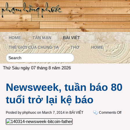
HOME
TẢN MẠN
BÀI VIẾT
THẾ GIỚI CỦA CHÚNG TA
THƠ
HOME
Thứ Sáu ngày 07 tháng 8 năm 2026
Newsweek, tuần báo 80
tuổi trở lại kệ báo
on
Posted by
phphuoc
on March 7, 2014 in
BÀI VIẾT
Comments Off
News
tuần
báo