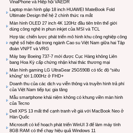
VinaPhone và Hiệp hội VAEDR
Laptop màn hình gập 18 inch HUAWEI MateBook Fold
Ultimate Design thế hệ 2 chính thức ra mắt
Màn hình OLED 27 inch 4K 120Hz đầu tiên trên thế giới
dùng công nghệ in phun inkjet của MSI và TCL
Hợp tác chiến lược phát triển mô hình khu công nghiệp công
nghệ số hiện đại trong ngành Cao su Việt Nam giữa hai Tập
đoàn VNPT và VRG
Máy bay Boeing 737-7 mới được Cục Hàng không Liên
bang Hoa Kỳ cấp chứng nhận khai thác thương mại
Màn hình gaming LG UltraGear 25G590B có tốc độ “siêu
khủng” tới 1.000Hz ở FHD+
Doanh thu của các dịch vụ viễn thông và truyền hình trả phí
của Việt Nam tiếp tục gia tăng
Mẫu smartphone khái niệm không có khung viền màn hình
của Tecno
Dell XPS 13 mất thế cạnh tranh về giá với MacBook Neo ở
Hàn Quốc
Microsoft có kế hoạch phát triển WinUI 3 để làm máy tính
8GB RAM có thể chạy hiệu quả Windows 11