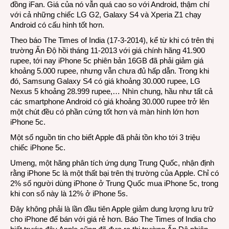
đồng iFan. Giá của nó vẫn quá cao so với Android, thậm chí
với cả những chiếc LG G2, Galaxy S4 và Xperia Z1 chạy
Android có cấu hình tốt hơn.
Theo báo The Times of India (17-3-2014), kể từ khi có trên thị
trường Ấn Độ hồi tháng 11-2013 với giá chính hãng 41.900
rupee, tới nay iPhone 5c phiên bản 16GB đã phải giảm giá
khoảng 5.000 rupee, nhưng vẫn chưa đủ hấp dẫn. Trong khi
đó, Samsung Galaxy S4 có giá khoảng 30.000 rupee, LG
Nexus 5 khoảng 28.999 rupee,… Nhìn chung, hầu như tất cả
các smartphone Android có giá khoảng 30.000 rupee trở lên
một chút đều có phần cứng tốt hơn và màn hình lớn hơn
iPhone 5c.
Một số nguồn tin cho biết Apple đã phải tồn kho tới 3 triệu
chiếc iPhone 5c.
Umeng, một hãng phân tích ứng dụng Trung Quốc, nhận định
rằng iPhone 5c là một thất bại trên thị trường của Apple. Chỉ có
2% số người dùng iPhone ở Trung Quốc mua iPhone 5c, trong
khi con số này là 12% ở iPhone 5s.
Đây không phải là lần đầu tiên Apple giảm dung lượng lưu trữ
cho iPhone để bán với giá rẻ hơn. Báo The Times of India cho