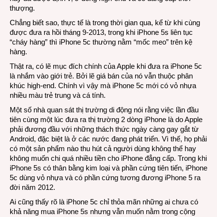
thượng.
Chẳng biết sao, thực tế là trong thời gian qua, kể từ khi cùng
được đưa ra hồi tháng 9-2013, trong khi iPhone 5s liên tục
“cháy hàng” thì iPhone 5c thường nằm “mốc meo” trên kệ
hàng.
Thật ra, có lẽ mục đích chính của Apple khi đưa ra iPhone 5c
là nhắm vào giới trẻ. Bởi lẽ giá bán của nó vẫn thuộc phân
khúc high-end. Chính vì vậy mà iPhone 5c mới có vỏ nhựa
nhiều màu trẻ trung và cá tính.
Một số nhà quan sát thị trường di động nói rằng việc lần đầu
tiên cùng một lúc đưa ra thị trường 2 dòng iPhone là do Apple
phải đương đầu với những thách thức ngày càng gay gắt từ
Android, đặc biệt là ở các nước đang phát triển. Vì thế, họ phải
có một sản phẩm nào thu hút cả người dùng không thể hay
không muốn chi quá nhiều tiền cho iPhone đẳng cấp. Trong khi
iPhone 5s có thân bằng kim loại và phần cứng tiên tiến, iPhone
5c dùng vỏ nhựa và có phần cứng tương đương iPhone 5 ra
đời năm 2012.
Ai cũng thấy rõ là iPhone 5c chỉ thỏa mãn những ai chưa có
khả năng mua iPhone 5s nhưng vẫn muốn nằm trong cộng