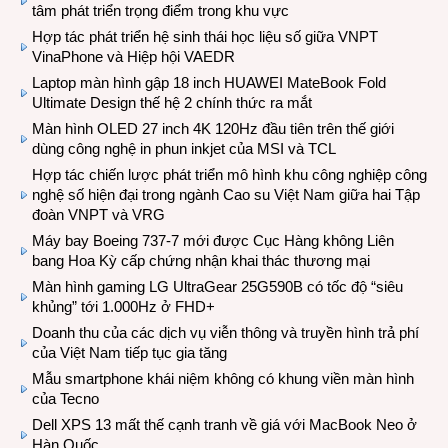
tâm phát triển trọng điểm trong khu vực
Hợp tác phát triển hệ sinh thái học liệu số giữa VNPT
VinaPhone và Hiệp hội VAEDR
Laptop màn hình gập 18 inch HUAWEI MateBook Fold
Ultimate Design thế hệ 2 chính thức ra mắt
Màn hình OLED 27 inch 4K 120Hz đầu tiên trên thế giới
dùng công nghệ in phun inkjet của MSI và TCL
Hợp tác chiến lược phát triển mô hình khu công nghiệp công
nghệ số hiện đại trong ngành Cao su Việt Nam giữa hai Tập
đoàn VNPT và VRG
Máy bay Boeing 737-7 mới được Cục Hàng không Liên
bang Hoa Kỳ cấp chứng nhận khai thác thương mại
Màn hình gaming LG UltraGear 25G590B có tốc độ “siêu
khủng” tới 1.000Hz ở FHD+
Doanh thu của các dịch vụ viễn thông và truyền hình trả phí
của Việt Nam tiếp tục gia tăng
Mẫu smartphone khái niệm không có khung viền màn hình
của Tecno
Dell XPS 13 mất thế cạnh tranh về giá với MacBook Neo ở
Hàn Quốc