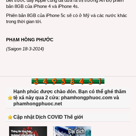
biết trước đây Apple cũng đã đưa ra thị trường Ấn Độ phiên
bản 8GB của iPhone 4 và iPhone 4s.
Phiên bản 8GB của iPhone 5c sẽ có ở Mỹ và các nước khác
trong thời gian tới.
PHẠM HỒNG PHƯỚC
(Saigon 18-3-2014)
Hạnh phúc được chào đón. Bạn có thể ghé thăm
tệ xá này qua 2 cửa: phamhongphuoc.com và
phamhongphuoc.net
Cập nhật Dịch COVID Thế giới