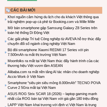
CÁC BÀI MỚI
Khơi nguồn cảm hứng du lịch cho du khách Việt thông qua
trải nghiệm pop-up cà phê từ Booking.com và Mille Mille
Mở bán smartphone gập Samsung Galaxy Z8 Series trên
toàn hệ thống Di Động Việt
Các giải pháp Trí tuệ Công nghiệp từ AVEVA hỗ trợ thúc đẩy
chuyển đổi số ngành công nghiệp Việt Nam
Bộ đôi smartphone Xiaomi REDMI 17 Series với pin
7.500mAh ra mắt thị trường Việt Nam
Moonfolks ra mắt tại Việt Nam thúc đẩy hành trình của các
thương hiệu Việt vươn tầm ASEAN
Alibaba.com ra mắt nền tảng AI tác nhân cho doanh nghiệp
Accio Work ở Việt Nam
Smartphone “siêu pin siêu mỏng 8.000mAh” TECNO POVA
Curve 2 5Gra mắt tại Việt Nam
ASUS ROG Strix SCAR 18 (2026) – laptop gaming mạnh
nhất của ROG bán tại Việt Nam với giá gần 180 triệu đồng
LAPP Việt Nam khai trương với định vị Việt Nam là trung