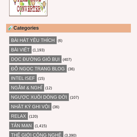
Categories
BÀI HÁT YÊU THÍCH
(6)
BÀI VIẾT
(1,193)
DỌC ĐƯỜNG GIÓ BỤI
(407)
ĐỖ NGỌC TRANG BLOG
(36)
INTEL ISEF
(15)
NGẪM & NGHĨ
(12)
NGƯỢC XUÔI DÒNG ĐỜI
(107)
NHẬT KÝ GHI VỘI
(36)
RELAX
(120)
TẢN MẠN
(1,415)
THẾ GIỚI CÔNG NGHỆ
(3,390)