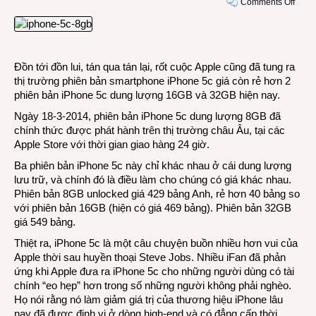
on
Comments Off
Appl
iPho
5c
dung
Đồn tới đồn lui, tán qua tán lại, rốt cuộc Apple cũng đã tung ra
lượn
thị trường phiên bản smartphone iPhone 5c giá còn rẻ hơn 2
8GB
phiên bản iPhone 5c dung lượng 16GB và 32GB hiện nay.
bắt
đầu
Ngày 18-3-2014, phiên bản iPhone 5c dung lượng 8GB đã
có
chính thức được phát hành trên thị trường châu Âu, tại các
mặt
Apple Store với thời gian giao hàng 24 giờ.
ở
Ba phiên bản iPhone 5c này chỉ khác nhau ở cái dung lượng
châu
lưu trữ, và chính đó là điều làm cho chúng có giá khác nhau.
Âu
Phiên bản 8GB unlocked giá 429 bảng Anh, rẻ hơn 40 bảng so
với phiên bản 16GB (hiện có giá 469 bảng). Phiên bản 32GB
giá 549 bảng.
Thiệt ra, iPhone 5c là một câu chuyện buồn nhiều hơn vui của
Apple thời sau huyền thoại Steve Jobs. Nhiều iFan đã phản
ứng khi Apple đưa ra iPhone 5c cho những người dùng có tài
chính “eo hẹp” hơn trong số những người không phải nghèo.
Họ nói rằng nó làm giảm giá trị của thương hiệu iPhone lâu
nay đã được định vị ở dòng high-end và có đẳng cấp thời