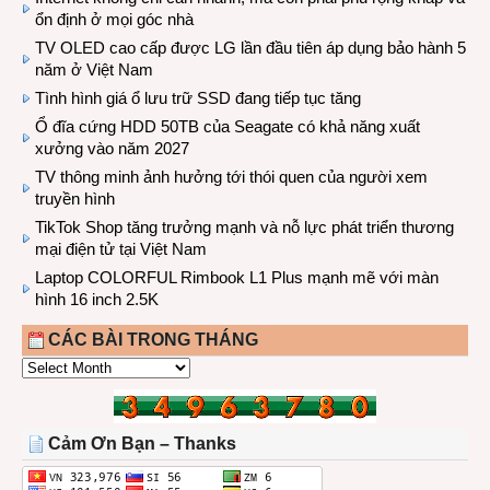
ổn định ở mọi góc nhà
TV OLED cao cấp được LG lần đầu tiên áp dụng bảo hành 5
năm ở Việt Nam
Tình hình giá ổ lưu trữ SSD đang tiếp tục tăng
Ổ đĩa cứng HDD 50TB của Seagate có khả năng xuất
xưởng vào năm 2027
TV thông minh ảnh hưởng tới thói quen của người xem
truyền hình
TikTok Shop tăng trưởng mạnh và nỗ lực phát triển thương
mại điện tử tại Việt Nam
Laptop COLORFUL Rimbook L1 Plus mạnh mẽ với màn
hình 16 inch 2.5K
CÁC BÀI TRONG THÁNG
CÁC
BÀI
TRONG
THÁNG
Cảm Ơn Bạn – Thanks