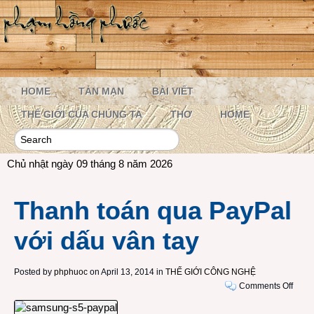
HOME
TẢN MẠN
BÀI VIẾT
THẾ GIỚI CỦA CHÚNG TA
THƠ
HOME
Chủ nhật ngày 09 tháng 8 năm 2026
Thanh toán qua PayPal
với dấu vân tay
Posted by
phphuoc
on April 13, 2014 in
THẾ GIỚI CÔNG NGHỆ
on
Comments Off
Than
toán