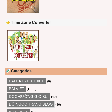
Time Zone Converter
Categories
BÀI HÁT YÊU THÍCH
(6)
BÀI VIẾT
(1,193)
DỌC ĐƯỜNG GIÓ BỤI
(407)
ĐỖ NGỌC TRANG BLOG
(36)