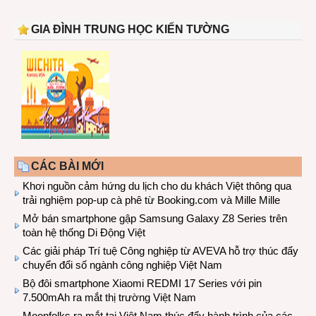
GIA ĐÌNH TRUNG HỌC KIẾN TƯỜNG
CÁC BÀI MỚI
Khơi nguồn cảm hứng du lịch cho du khách Việt thông qua
trải nghiệm pop-up cà phê từ Booking.com và Mille Mille
Mở bán smartphone gập Samsung Galaxy Z8 Series trên
toàn hệ thống Di Động Việt
Các giải pháp Trí tuệ Công nghiệp từ AVEVA hỗ trợ thúc đẩy
chuyển đổi số ngành công nghiệp Việt Nam
Bộ đôi smartphone Xiaomi REDMI 17 Series với pin
7.500mAh ra mắt thị trường Việt Nam
Moonfolks ra mắt tại Việt Nam thúc đẩy hành trình của các