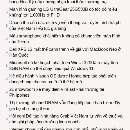
bang Hoa Kỳ cấp chứng nhận khai thác thương mại
Màn hình gaming LG UltraGear 25G590B có tốc độ “siêu
khủng” tới 1.000Hz ở FHD+
Doanh thu của các dịch vụ viễn thông và truyền hình trả phí
của Việt Nam tiếp tục gia tăng
Mẫu smartphone khái niệm không có khung viền màn hình
của Tecno
Dell XPS 13 mất thế cạnh tranh về giá với MacBook Neo ở
Hàn Quốc
Microsoft có kế hoạch phát triển WinUI 3 để làm máy tính
8GB RAM có thể chạy hiệu quả Windows 11
Hệ điều hành Nissan OS được Honda hợp tác phát triển
dùng chung cho các xe ô-tô thế hệ mới
21 showroom xe máy điện VinFast khai trương tại
Philippines
Thị trường bộ nhớ DRAM vẫn đang tiếp tục khan hiếm đẩy
giá bộ nhớ tăng thêm
Hội nghị Đối tác Nhà hàng Grab Việt Nam tư vấn về thuế và
các giải pháp tăng trưởng kinh doanh
Internet không chỉ cần nhanh, mà còn phải phủ rộng khắp và