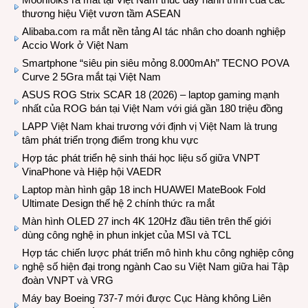
thương hiệu Việt vươn tầm ASEAN
Alibaba.com ra mắt nền tảng AI tác nhân cho doanh nghiệp
Accio Work ở Việt Nam
Smartphone “siêu pin siêu mỏng 8.000mAh” TECNO POVA
Curve 2 5Gra mắt tại Việt Nam
ASUS ROG Strix SCAR 18 (2026) – laptop gaming mạnh
nhất của ROG bán tại Việt Nam với giá gần 180 triệu đồng
LAPP Việt Nam khai trương với định vị Việt Nam là trung
tâm phát triển trọng điểm trong khu vực
Hợp tác phát triển hệ sinh thái học liệu số giữa VNPT
VinaPhone và Hiệp hội VAEDR
Laptop màn hình gập 18 inch HUAWEI MateBook Fold
Ultimate Design thế hệ 2 chính thức ra mắt
Màn hình OLED 27 inch 4K 120Hz đầu tiên trên thế giới
dùng công nghệ in phun inkjet của MSI và TCL
Hợp tác chiến lược phát triển mô hình khu công nghiệp công
nghệ số hiện đại trong ngành Cao su Việt Nam giữa hai Tập
đoàn VNPT và VRG
Máy bay Boeing 737-7 mới được Cục Hàng không Liên