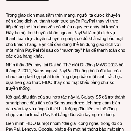
qua
PayP
Trong giao dịch mua sắm trên mạng, người ta được khuyên
với
nên dùng dịch vụ thanh toán trực tuyến PayPal thay vì trực
dấu
tiếp dùng thẻ tín dụng vốn có nhiều nguy cơ cháy tài khoản.
vân
Đây là một lời khuyên khôn ngoan. PayPal là một dịch vụ
tay
thanh toán trực tuyến chuyên nghệp, có đủ khả năng bảo mật
cho khách hàng. Bạn chỉ cần dùng thẻ tín dụng giao dịch với
một mình PayPal rồi sau đó “mượn tay” hắn để thanh toán cho
các cửa hàng khác.
Nhìn thấy điều này, tại Đại hội Thế giới Di động MWC 2013 hồi
tháng 2-2014, Samsung và PayPal đã công bố là đối tác của
nhau cùng kết hợp phát triển ứng dụng bảo mật sinh trắc học
dựa trên giao thức FIDO thay cho mật khẩu bằng chữ số
truyền thống.
Kết quả đầu tiên của sự hợp tác này là Galaxy S5 đã trở thành
smartphone đầu tiên của Samsung được tích hợp cảm biến
dấu vân tay và cũng là thiết bị di động đầu tiên có thể đăng
nhập vào tài khoản PayPal bằng dấu vân tay người dùng.
Liên minh FIDO là một nhóm “đại gia” công nghệ, trong đó có
PayPal, Lenovo, Google, phát triển một hệ thống bảo mật sinh